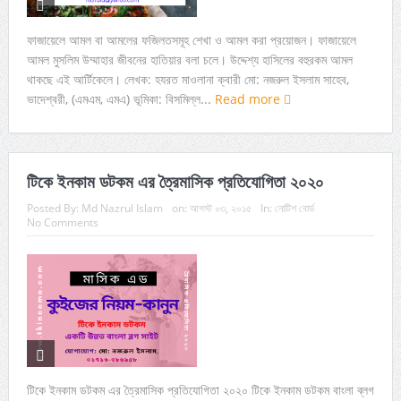
ফাজায়েলে আমল বা আমলের ফজিলতসমূহ শেখা ও আমল করা প্রয়োজন। ফাজায়েলে
আমল মুসলিম উম্মাহার জীবনের হাতিয়ার বলা চলে। উদ্দেশ্য হাসিলের বহুরকম আমল
থাকছে এই আর্টিকেলে। লেখক: হযরত মাওলানা ক্বারী মো: নজরুল ইসলাম সাহেব,
ভাদেশ্বরী, (এমএম, এমএ) ভূমিকা: বিসমিল্ল...
Read more
টিকে ইনকাম ডটকম এর ত্রৈমাসিক প্রতিযোগিতা ২০২০
Posted By:
Md Nazrul Islam
on:
আগস্ট ০৩, ২০১৫
In:
নোটিশ বোর্ড
No Comments
টিকে ইনকাম ডটকম এর ত্রৈমাসিক প্রতিযোগিতা ২০২০ টিকে ইনকাম ডটকম বাংলা ব্লগ