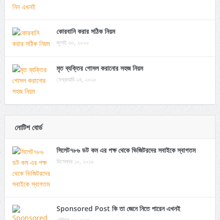
কোরবানি করার সঠিক নিয়ম
জুলাই ৩০, ২০২০
মৃত ব্যক্তির গোসল করানোর সহজ নিয়ম
ফেব্রুয়ারি ২৪, ২০২০
নোটিশ বোর্ড
সিলেট৭৮৬ ডট কম এর পক্ষ থেকে ভিজিটরদের সবাইকে স্বাগতম
ডিসেম্বর ১০, ২০১৯
Sponsored Post কি তা জেনে নিতে পারেন এখনই
এপ্রিল ০১, ২০১৯