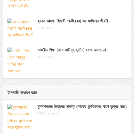
হযরত আহমদ হিজাযী মক্কী (রহ) এর সংক্ষিপ্ত জীবনী
মে ০৩, ২০১৯
তাজবীদ শিক্ষা (আল কাউলুছ ছাদিদ) বাংলা আলোচনা
মার্চ ২২, ২০১৯
ইসলামী সাধারণ জ্ঞান
মুসলমানদের জিহাদের সাফল্য (কাফের-মুশরিকদের সাথে যুদ্ধের সময়)
এপ্রিল ১৭, ২০১৯