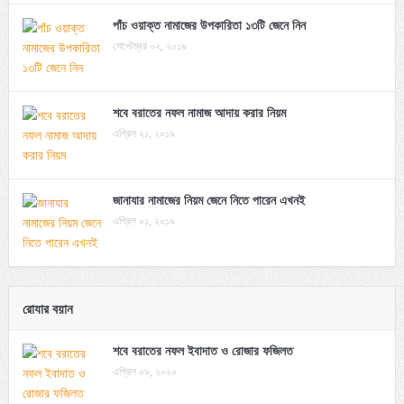
পাঁচ ওয়াক্ত নামাজের উপকারিতা ১৩টি জেনে নিন
সেপ্টেম্বর ০২, ২০১৯
শবে বরাতের নফল নামাজ আদায় করার নিয়ম
এপ্রিল ২১, ২০১৯
জানাযার নামাজের নিয়ম জেনে নিতে পারেন এখনই
এপ্রিল ০১, ২০১৯
রোযার বয়ান
শবে বরাতের নফল ইবাদাত ও রোজার ফজিলত
এপ্রিল ০৯, ২০২০