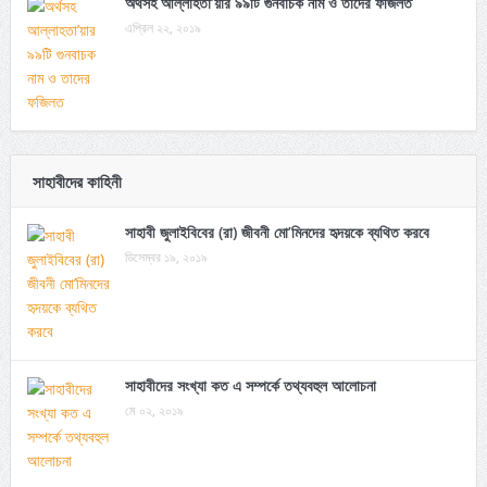
অর্থসহ আল্লাহতা’য়ার ৯৯টি গুনবাচক নাম ও তাদের ফজিলত
এপ্রিল ২২, ২০১৯
সাহাবীদের কাহিনী
সাহাবী জুলাইবিবের (রা) জীবনী মো’মিনদের হৃদয়কে ব্যথিত করবে
ডিসেম্বর ১৯, ২০১৯
সাহাবীদের সংখ্যা কত এ সম্পর্কে তথ্যবহুল আলোচনা
মে ০২, ২০১৯