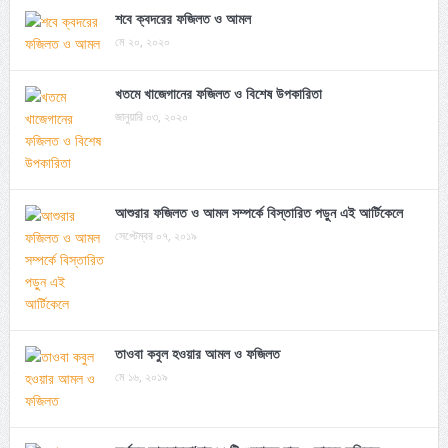
শবে ক্বদরের ফজিলত ও আমল
মে ২০, ২০২০
খতমে খাজেগানের ফজিলত ও বিশেষ উপকারিতা
জানুয়ারি ০৩, ২০২০
আশুরার ফজিলত ও আমল সম্পর্কে বিস্তারিত পড়ুন এই আর্টিকেলে
সেপ্টেম্বর ০৭, ২০১৯
তাওবা কবুল হওয়ার আমল ও ফজিলত
মে ১৬, ২০১৯