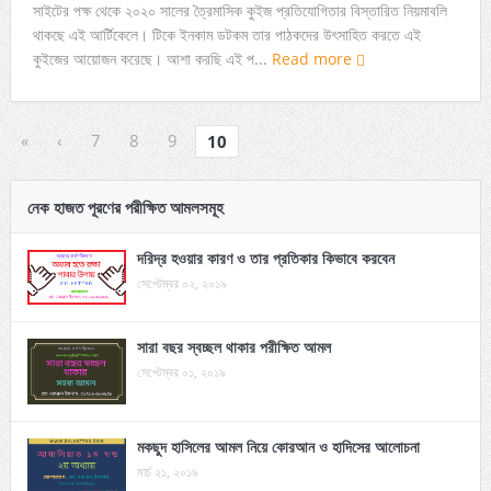
সাইটের পক্ষ থেকে ২০২০ সালের ত্রৈমাসিক কুইজ প্রতিযোগিতার বিস্তারিত নিয়মাবলি
থাকছে এই আর্টিকেলে। টিকে ইনকাম ডটকম তার পাঠকদের উৎসাহিত করতে এই
কুইজের আয়োজন করেছে। আশা করছি এই প...
Read more
«
‹
7
8
9
10
নেক হাজত পূরণের পরীক্ষিত আমলসমূহ
দরিদ্র হওয়ার কারণ ও তার প্রতিকার কিভাবে করবেন
সেপ্টেম্বর ০২, ২০১৯
সারা বছর স্বচ্ছল থাকার পরীক্ষিত আমল
সেপ্টেম্বর ০১, ২০১৯
মকছুদ হাসিলের আমল নিয়ে কোরআন ও হাদিসের আলোচনা
মার্চ ২১, ২০১৯