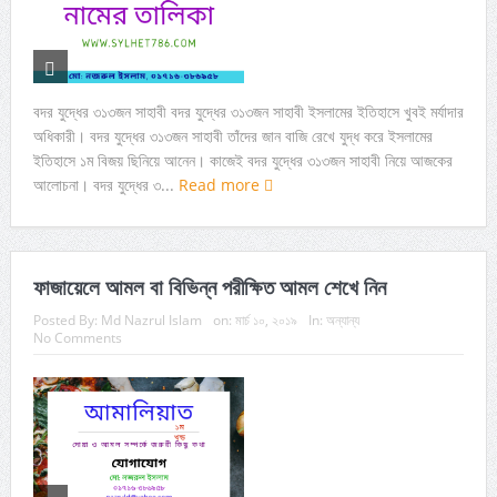
বদর যুদ্ধের ৩১৩জন সাহাবী বদর যুদ্ধের ৩১৩জন সাহাবী ইসলামের ইতিহাসে খুবই মর্যাদার
অধিকারী। বদর যুদ্ধের ৩১৩জন সাহাবী তাঁদের জান বাজি রেখে যুদ্ধ করে ইসলামের
ইতিহাসে ১ম বিজয় ছিনিয়ে আনেন। কাজেই বদর যুদ্ধের ৩১৩জন সাহাবী নিয়ে আজকের
আলোচনা। বদর যুদ্ধের ৩...
Read more
ফাজায়েলে আমল বা বিভিন্ন পরীক্ষিত আমল শেখে নিন
Posted By:
Md Nazrul Islam
on:
মার্চ ১০, ২০১৯
In:
অন্যান্য
No Comments