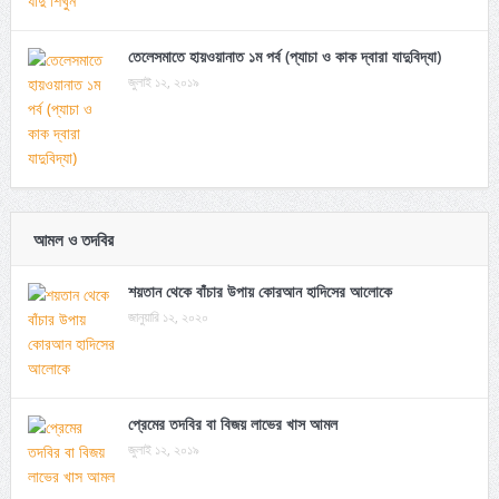
তেলেসমাতে হায়ওয়ানাত ১ম পর্ব (প্যাচা ও কাক দ্বারা যাদুবিদ্যা)
জুলাই ১২, ২০১৯
আমল ও তদবির
শয়তান থেকে বাঁচার উপায় কোরআন হাদিসের আলোকে
জানুয়ারি ১২, ২০২০
প্রেমের তদবির বা বিজয় লাভের খাস আমল
জুলাই ১২, ২০১৯