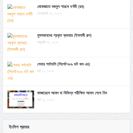
মোনাজাতে মকবুল শায়খে বর্ণভী (রহ)
ফেব্রুয়ারি ০৮, ২০২০
মুসলমানদের প্রকৃত ব্যবহার (ইসলামী গল্প)
জানুয়ারি ১৬, ২০২০
সেবার শর্তাবলি (সিলেট৭৮৬ ডট কম এর)
মার্চ ১০, ২০১৯
ফাজায়েলে আমল বা বিভিন্ন পরীক্ষিত আমল শেখে নিন
মার্চ ১০, ২০১৯
ইংলিশ গ্রামার