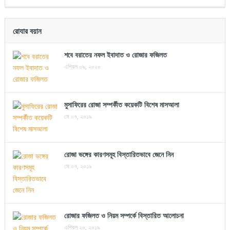
রোযার বয়ান
শবে বরাতের নফল ইবাদাত ও রোজার ফজিলত
এপ্রিল ০৯, ২০২০
মুসাফিরের রোজা সম্পর্কীত কয়েকটি বিশেষ মাসআলা
মে ০৭, ২০১৯
রোজা ভঙ্গের কারণসমূহ বিস্তারিতভাবে জেনে নিন
মে ০৭, ২০১৯
রোজার ফজিলত ও নিয়ম সম্পর্কে বিস্তারিত আলোচনা
এপ্রিল ২০, ২০১৯