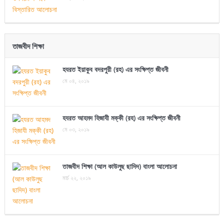
তাজবীদ শিক্ষা
হযরত ইয়াকুব বদরপুরী (রহ) এর সংক্ষিপ্ত জীবনী
মে ০৪, ২০১৯
হযরত আহমদ হিজাযী মক্কী (রহ) এর সংক্ষিপ্ত জীবনী
মে ০৩, ২০১৯
তাজবীদ শিক্ষা (আল কাউলুছ ছাদিদ) বাংলা আলোচনা
মার্চ ২২, ২০১৯