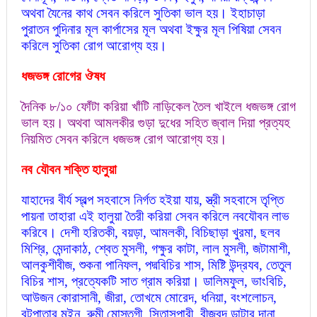
অথবা যৈনের কাথ সেবন করিলে সুতিকা ভাল হয়। ইহাচাড়া
পুরাতন পুদিনার মূল কার্পাসের মূল অথবা ইক্ষুর মূল পিষিয়া সেবন
করিলে সুতিকা রোগ আরোগ্য হয়।
ধজভঙ্গ রোগের ঔষধ
দৈনিক ৮/১০ ফোঁটা করিয়া খাঁটি নাড়িকেল তৈল খাইলে ধজভঙ্গ রোগ
ভাল হয়। অথবা আমলকীর গুড়া দুধের সহিত জ্বাল দিয়া প্রত্যহ
নিয়মিত সেবন করিলে ধজভঙ্গ রোগ আরোগ্য হয়।
নব যৌবন শক্তি হালুয়া
যাহাদের বীর্য স্বল্প সহবাসে নির্গত হইয়া যায়, স্ত্রী সহবাসে তৃপ্তি
পায়না তাহারা এই হালুয়া তৈরী করিয়া সেবন করিলে নবযৌবন লাভ
করিবে। দেশী হরিতকী, বয়ড়া, আমলকী, বিচিছাড়া খুরমা, ছলব
মিশ্রি, মেন্দাকাঠ, শ্বেত মুসলী, গক্ষুর কাটা, লাল মুসলী, জটামাশী,
আলকুশীবীজ, শুকনা পানিফল, পদ্মবিচির শাস, মিষ্টি উন্দ্রযব, তেতুল
বিচির শাস, প্রত্যেকটি সাত গ্রাম করিয়া। ডালিমফুল, ভাংবিচি,
আউজন কোরাসানী, জীরা, তোখমে মোরেদ, ধনিয়া, বংশলোচন,
বটপাতার মুইন, রুমী মোস্তগী, সিতাসুপারী, বীজবন্দ ডাটার দানা,