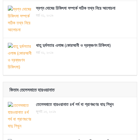
স্বপ্ন দোষের চিকিৎসা সম্পর্কে সঠিক তথ্য নিয়ে আলোচনা
মার্চ ৩১, ২০১৯
ধাতু দুর্বলতার এলাজ (কোরআনী ও দ্রব্যগুণন চিকিৎসা)
মার্চ ৩১, ২০১৯
কিতাব তেলেসমাতে হায়ওয়ানাত
তেলেসমাতে হায়ওয়ানাত ৪র্থ পর্ব বা প্রাণগুণের যাদু শিখুন
জুলাই ১৩, ২০১৯