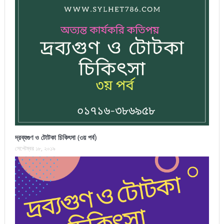
দ্রব্যগুণ ও টোটকা চিকিৎসা (৩য় পর্ব)
সেপ্টেম্বর ১৮, ২০১৯