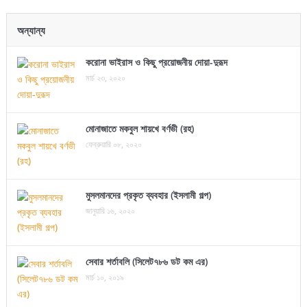
অন্যান্য
করোনা ভাইরাস ও কিছু প্রয়োজনীয় দোয়া-দুরূদ
মার্চ ২৩, ২০২০
মোনাজাতে মকবুল শায়খে বর্ণভী (রহ)
ফেব্রুয়ারি ০৮, ২০২০
মুসলমানদের প্রকৃত ব্যবহার (ইসলামী গল্প)
জানুয়ারি ১৬, ২০২০
সেবার শর্তাবলি (সিলেট৭৮৬ ডট কম এর)
মার্চ ১০, ২০১৯