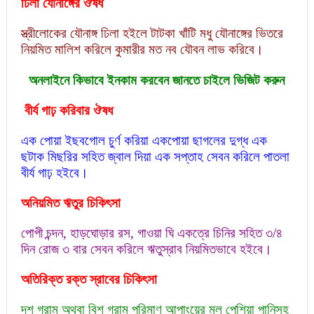
ঢিলা যৌনাঙ্গের ঔষধ
স্ত্রীলোকের যৌনাঙ্গ ঢিলা হইলে টাটকা খাঁটি মধু যৌনাঙ্গের ভিতরে
নিয়মিত মালিশ করিলে কুমারীর মত নব যৌবন লাভ করিবে।
অনলাইনে কিভাবে ইনকাম করবেন জানতে চাইলে ভিজিট করুন
বীর্য গাঢ় করিবার ঔষধ
এক পোয়া ইছবগোল চুর্ণ করিয়া একপোয়া ছাগলের দুগ্ধ এক
ছটাক মিছরির সহিত জ্বাল দিয়া এক সপ্তাহ সেবন করিলে পাতলা
বীর্য গাঢ় হইবে।
অনিয়মিত ঋতুর চিকিৎসা
পোপী চন্দন, হাড়ঘোড়ার রস, গাওয়া ঘি একত্রে চিনির সহিত ৩/৪
দিন রোজ ৩ বার সেবন করিলে ঋতুস্রাব নিয়মিতভাবে হইবে।
অতিরিক্ত রক্ত স্রাবের চিকিৎসা
দশ গ্রাম অথবা বিশ গ্রাম পরিমাণ আপাংয়ের মূল পেশিয়া পানিসহ