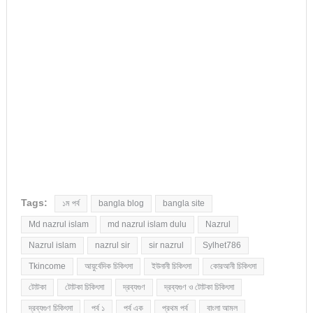
Tags:
১ম পর্ব
bangla blog
bangla site
Md nazrul islam
md nazrul islam dulu
Nazrul
Nazrul islam
nazrul sir
sir nazrul
Sylhet786
Tkincome
আয়ুর্বেদিক চিকিৎসা
ইউনানী চিকিৎসা
কোরআনী চিকিৎসা
টোটকা
টোটকা চিকিৎসা
দ্রব্যগুণ
দ্রব্যগুণ ও টোটকা চিকিৎসা
দ্রব্যগুণ চিকিৎসা
পর্ব ১
পর্ব এক
প্রথম পর্ব
বাংলা আমল