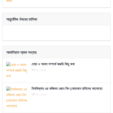
আয়ুর্বেদিক ঔষধের তালিকা
আমালিয়াত প্রথম অধ্যায়
দোয়া ও আমল সম্পর্কে জরুরি কিছু কথা
মার্চ ২০, ২০১৯
বিসমিল্লাহ এর ফজিলত জেনে নিন (কোরআন হাদিসের আলোকে)
মার্চ ২৭, ২০১৯