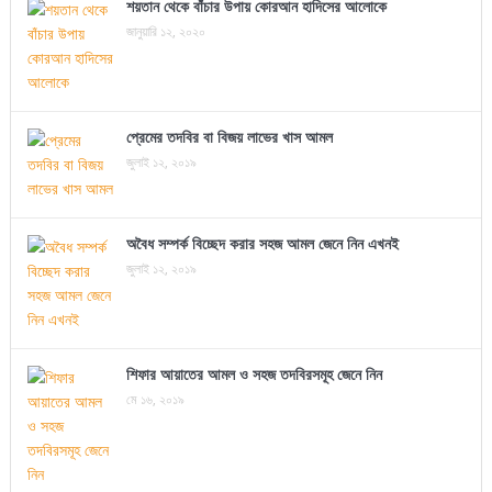
শয়তান থেকে বাঁচার উপায় কোরআন হাদিসের আলোকে
জানুয়ারি ১২, ২০২০
প্রেমের তদবির বা বিজয় লাভের খাস আমল
জুলাই ১২, ২০১৯
অবৈধ সম্পর্ক বিচ্ছেদ করার সহজ আমল জেনে নিন এখনই
জুলাই ১২, ২০১৯
শিফার আয়াতের আমল ও সহজ তদবিরসমূহ জেনে নিন
মে ১৬, ২০১৯