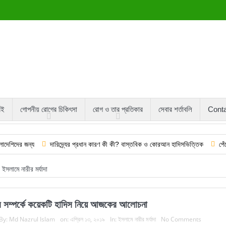
বই
গোপনীয় রোগের চিকিৎসা
রোগ ও তার প্রতিকার
সেবার শর্তাবলি
Cont
্য
দারিদ্র্যের প্রধান কারণ কী কী? বাস্তবিক ও কোরআন হাদিসভিত্তিক
পেঁপের কষের উপ
ইসলামে নারীর মর্যাদা
র সম্পর্কে কয়েকটি হাদিস নিয়ে আজকের আলোচনা
By:
Md Nazrul Islam
on:
এপ্রিল ১৩, ২০১৯
In:
ইসলামে নারীর মর্যাদা
No Comments