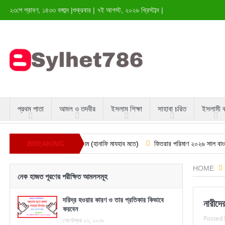
২৩শে শ্রাবণ, ১৪৩৩ বঙ্গাব্দ
|
শুক্রবার
|
৭ই আগস্ট, ২০২৬ খ্রিস্টাব্দ
|
প্রথম পাতা
আমল ও তদবীর
ইসলাম শিক্ষা
সাহাবা চরিত
ইসলামী 
দের নামাজ এর সঠিক নিয়ম (হানাফি মাযহাব মতে)
BREAKING
ফিতরার পরিমাণ ২০২৬ সাল বাংলাদেশিদের জন
NEWS
HOME
নেক হাজত পূরণের পরীক্ষিত আমলসমূহ
দরিদ্র হওয়ার কারণ ও তার প্রতিকার কিভাবে
নারীদে
করবেন
Posted 
সেপ্টেম্বর ০২, ২০১৯