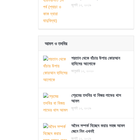
জুলাই ১২, ২০১৯
আমল ও তদবির
শয়তান থেকে বাঁচার উপায় কোরআন
হাদিসের আলোকে
জানুয়ারি ১২, ২০২০
প্রেমের তদবির বা বিজয় লাভের খাস
আমল
জুলাই ১২, ২০১৯
অবৈধ সম্পর্ক বিচ্ছেদ করার সহজ আমল
জেনে নিন এখনই
জুলাই ১২, ২০১৯