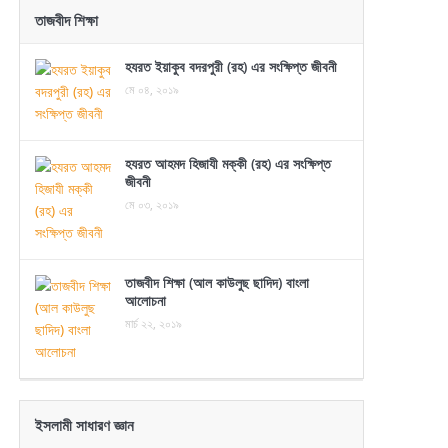
তাজবীদ শিক্ষা
হযরত ইয়াকুব বদরপুরী (রহ) এর সংক্ষিপ্ত জীবনী
মে ০৪, ২০১৯
হযরত আহমদ হিজাযী মক্কী (রহ) এর সংক্ষিপ্ত
জীবনী
মে ০৩, ২০১৯
তাজবীদ শিক্ষা (আল কাউলুছ ছাদিদ) বাংলা
আলোচনা
মার্চ ২২, ২০১৯
ইসলামী সাধারণ জ্ঞান