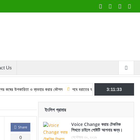
act Us
কারিতা ও ব্যবহার করার কৌশল
শবে বরাতের ফজিলত ও আমল: কুরআন–হাদিসের আলোকে
3:11:34
ইংলিশ গ্রামার
Voice Change করার টেকনিক
Share
শিখতে চাইলে পোষ্টটি আপনার জন্য।
সেপ্টেম্বর ৩০, ২০১৯
0