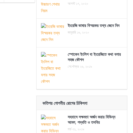
আগস্ট ১৭, ২০২০
ইংরেজি ভাষার বিস্ময়কর তথ্য জেনে নিন
জানুয়ারি ১৬, ২০২০
স্পোকেন ইংলিশ বা ইংরেজিতে কথা বলার
সহজ কৌশল
সেপ্টেম্বর ২৬, ২০১৯
কতিপয় গোপনীয় রোগের চিকিৎসা
সহবাসে সক্ষমতা অর্জন করার বিভিন্ন
আমল, পদ্ধতি ও তদবির
মার্চ ৩১, ২০১৯