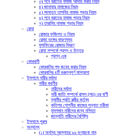
৩) শবে বরাতের নামাজ আদায় করার নিয়ম
৪) জানাযার নামাজের নিয়ম
৫) সালাতুত তাসবিহ নামাজ পড়ার নিয়ম
৬) শবে বরাতের নামাজ পড়ার নিয়ম
৭) তারাবিহ নামাজ পড়ার নিয়ম
রোযা
রোজার ফজিলত ও নিয়ম
রোজা ভঙ্গের কারণসমূহ
মুসাফিরের রোজার বিবরণ
রোযা সম্পর্কে প্রশ্ন ও উত্তর
প্রশ্ন এক
কোরবানী
কোরবানির পশু জবেহ করার নিয়ম
কোরবানির ৪টি গুরুত্বপূর্ণ মাসআলা
ইসলামে নারীর মর্যাদা
নারীর করণীয়
নারীদের মর্যাদা
নারী জাতি সম্পর্কে রাসূল (সাঃ) এর বাণী
স্বামীর প্রতি স্ত্রীর কর্তব্য
কতিপয় গোপনীয় কাজের সুন্নাত তরীকা
মুসলমান নারীদের জন্য নসিহত
জান্নাতি নারীদের বৈশিষ্ট্য
ইসলামে পুরুষ
অন্যান্য
(১) অর্থসহ আল্লাহর ৯৯ গুণবাচক নাম