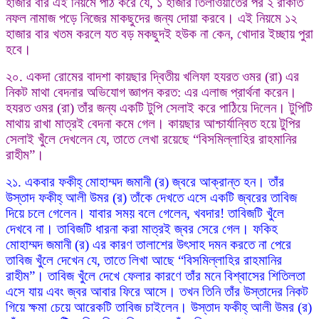
হাজার বার এই নিয়মে পাঠ করে যে, ১ হাজার তিলাওয়াতের পর ২ রাকাত
নফল নামাজ পড়ে নিজের মাকছুদের জন্য দোয়া করবে। এই নিয়মে ১২
হাজার বার খতম করলে যত বড় মকছুদই হউক না কেন, খোদার ইচ্ছায় পুরা
হবে।
২০. একদা রোমের বাদশা কায়ছার দ্বিতীয় খলিফা হযরত ওমর (রা) এর
নিকট মাথা বেদনার অভিযোগ জ্ঞাপন করত: এর এলাজ প্রার্থনা করেন।
হযরত ওমর (রা) তাঁর জন্য একটি টুপি সেলাই করে পাঠিয়ে দিলেন। টুপিটি
মাথায় রাখা মাত্রই বেদনা কমে গেল। কায়ছার আশ্চার্যান্বিত হয়ে টুপির
সেলাই খুঁলে দেখলেন যে, তাতে লেখা রয়েছে “বিসমিল্লাহির রাহমানির
রাহীম”।
২১. একবার ফকীহ্ মোহাম্মদ জমানী (র) জ্বরে আক্রান্ত হন। তাঁর
উস্তাদ ফকীহ্ আলী উমর (র) তাঁকে দেখতে এসে একটি জ্বরের তাবিজ
দিয়ে চলে গেলেন। যাবার সময় বলে গেলেন, খবদার! তাবিজটি খুঁলে
দেখবে না। তাবিজটি ধারনা করা মাত্রই জ্বর সেরে গেল। ফকিহ
মোহাম্মদ জমানী (র) এর কারণ তালাশের উৎসাহ দমন করতে না পেরে
তাবিজ খুঁলে দেখেন যে, তাতে লিখা আছে “বিসমিল্লাহির রাহমানির
রাহীম”। তাবিজ খুঁলে দেখে ফেলার কারণে তাঁর মনে বিশ্বাসের শিতিলতা
এসে যায় এবং জ্বর আবার ফিরে আসে। তখন তিনি তাঁর উস্তাদের নিকট
গিয়ে ক্ষমা চেয়ে আরেকটি তাবিজ চাইলেন। উস্তাদ ফকীহ্ আলী উমর (র)