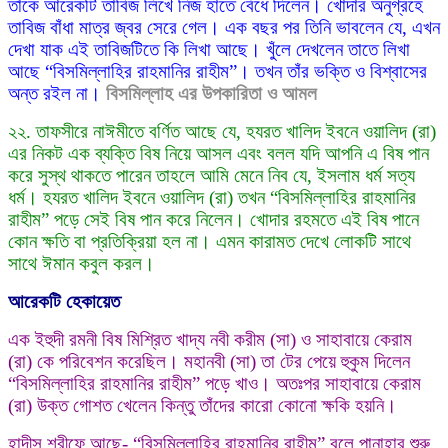
তাঁকে আরেকটি তাবিজ লিখে নিজ হাতে বেঁধে দিলেন। খোদার অনুগ্রহে
তাবিজ বাঁধা মাত্র জ্বর সেরে গেল। এক বছর পর তিনি ভাবলেন যে, এখন
দেখা যাক এই তাবিজটিতে কি লিখা আছে। খুঁলে দেখলেন তাতে লিখা
আছে “বিসমিল্লাহির রাহমানির রাহীম”। তখন তাঁর ভক্তি ও বিশ্বাসের
অন্ত রইল না।
বিসমিল্লাহ এর উপকারিতা ও আমল
২২. তাফসীরে নাঈমীতে বর্ণিত আছে যে, হযরত খালিদ ইবনে ওয়ালিদ (রা)
এর নিকট এক ব্যক্তি বিষ নিয়ে আসল এবং বলল যদি আপনি এ বিষ পান
করে সুস্থ থাকতে পারেন তাহলে আমি মেনে নিব যে, ইসলাম ধর্ম সত্য
ধর্ম। হযরত খালিদ ইবনে ওয়ালিদ (রা) তখন “বিসমিল্লাহির রাহমানির
রাহীম” পড়ে সেই বিষ পান করে নিলেন। খোদার রহমতে এই বিষ পানে
কোন ক্ষতি বা প্রতিক্রিয়া হল না। এমন কারামত দেখে লোকটি সাথে
সাথে ঈমান কবুল করল।
আরেকটি হেকায়েত
এক ইহুদী রমনী বিষ মিশ্রিত খাদ্য নবী করীম (সা) ও সাহাবায়ে কেরাম
(রা) কে পরিবেশন করেছিল। মহানবী (সা) তা টের পেয়ে হুকুম দিলেন
“বিসমিল্লাহির রাহমানির রাহীম” পড়ে খাও। অতঃপর সাহাবায়ে কেরাম
(রা) উক্ত গোশত খেলেন কিন্তু তাঁদের কারো কোনো ক্ষকি হয়নি।
হাদীস শরীফে আছে- “বিসমিল্লাহির রাহমানির রাহীম” বলে পানাহার শুরু