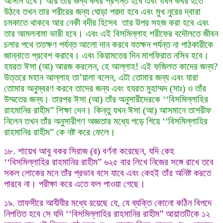
আসান হবে। আর তার জন্য কবর প্রশস্ত হবে এবং যখন কবর হতে
উঠবে তখন তার শরীরের জন্য ঘোড়া পয়দা হবে এবং মুখ নুরের দ্বারা
চমকাতে থাকবে আর নেকী বদীর হিসেব তার উপর সহজ করা হবে এবং
তার আমলনামা ভারী হবে। এবং এই বিসমিল্লাহ শরীফের বদৌলতে জীবন
চলার পথে ততক্ষণ পর্যন্ত আলো দান করবে যতক্ষন পর্যন্ত না পাঠকারীকে
জান্নাতে প্রবেশ করাবে। এবং কিয়ামতের দিন মাগফিরাত নসিব হবে।
হযরত ঈসা (আ) আরজ করলেন, হে আল্লাহ! এই ফজিলত কাদের জন্য?
উত্তরে মহান আল্লাহ তা’য়ালা বলেন, এটা তোমার জন্য এবং যারা
তোমার অনুস্বরণ করবে তাদের জন্য এবং হযরত মুহাম্মদ (সাঃ) ও তাঁর
উম্মতের জন্য। তারপর ঈসা (আ) তাঁর অনুসারীদেরকে ‘‘বিসমিল্লাহির
রাহমানির রাহীম” শিক্ষা দেন। কিন্তু যখন ঈসা (আ) আসমানে তাশরীফ
নিলেন তখন তাঁর অনুসারীগণ অজ্ঞতার মধ্যে পড়ে গিয়ে ‘‘বিসমিল্লাহির
রাহমানির রাহীম” কে নষ্ট করে ফেলে।
১৮. শায়েখ আবু বকর সিরাজ (র) বর্ণনা করেছেন, যদি কেহ
‘‘বিসমিল্লাহির রাহমানির রাহীম” ৬২৫ বার লিখে নিজের সঙ্গে রাখে তবে
সকল লোকের মনে তাঁর প্রভাব বসে যাবে এবং কেহই তাঁর অনিষ্ট করতে
পারবে না। পরীক্ষা করে এতে ফল পাওয়া গেছে।
১৯. তাফসীরে আযীযীর মধ্যে রয়েছে যে, যে ব্যক্তি কোনো কঠিন বিপদে
নিপতিত হবে সে যদি ‘‘বিসমিল্লাহির রাহমানির রাহীম” আয়াতটিকে ১২