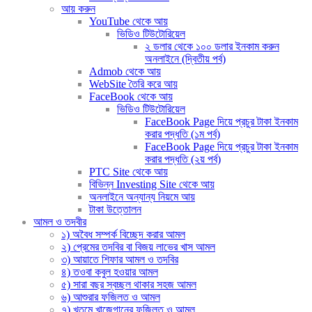
আয় করুন
YouTube থেকে আয়
ভিডিও টিউটোরিয়েল
২ ডলার থেকে ১০০ ডলার ইনকাম করুন
অনলাইনে (দ্বিতীয় পর্ব)
Admob থেকে আয়
WebSite তৈরি করে আয়
FaceBook থেকে আয়
ভিডিও টিউটোরিয়েল
FaceBook Page দিয়ে প্রচুর টাকা ইনকাম
করার পদ্ধতি (১ম পর্ব)
FaceBook Page দিয়ে প্রচুর টাকা ইনকাম
করার পদ্ধতি (২য় পর্ব)
PTC Site থেকে আয়
বিভিন্ন Investing Site থেকে আয়
অনলাইনে অন্যান্য নিয়মে আয়
টাকা উত্তোলন
আমল ও তদবীর
১) অবৈধ সম্পর্ক বিচ্ছেদ করার আমল
২) প্রেমের তদবির বা বিজয় লাভের খাস আমল
৩) আয়াতে শিফার আমল ও তদবির
৪) তওবা কবুল হওয়ার আমল
৫) সারা বছর স্বচ্ছল থাকার সহজ আমল
৬) আশুরার ফজিলত ও আমল
৭) খতমে খাজেগানের ফজিলত ও আমল