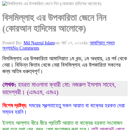
বিসমিল্লাহ এর উপকারিতা জেনে নিন
(কোরআন হাদিসের আলোকে)
Posted By:
Md Nazrul Islam
on:
মার্চ ২৭, ২০১৯
In:
আমালিয়াত প্রথম
অধ্যায়
No Comments
বিসমিল্লাহ এর উপকারিতা আমালিয়াত ১ম খন্ড, ১ম অধ্যায়, ২য় পর্ব থেকে
নেয়া। বিভিন্ন কিতাব থেকে নেয়া বিসমিল্লাহ এর উপকারিতা সকলের
জন্য অতিব গুরুত্বপূর্ণ।
লেখক:
হযরত মাওলানা ক্বারী মো: নজরুল ইসলাম সাহেব,
ভাদেশ্বরী। (এমএম, এমএ)
বিশেষ দ্রষ্টব্য:
সময়ের স্বল্পতাহেতু সকল আয়াত বা বাক্যের হরকত দেয়া
সম্ভব হয়নি।
ইনশাহ আল্লাহ ধীরে ধীরে প্রতিটি আয়াত বা বাক্যের হরকত সংযোজন
করা হবে তথা যের, যবর, পেশ সংযোজন করা হবে।
তাই আপডেট পেতে