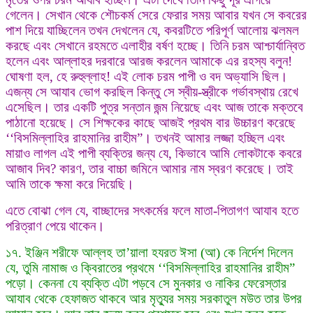
গেলেন। সেখান থেকে শৌচকর্ম সেরে ফেরার সময় আবার যখন সে কবরের
পাশ দিয়ে যাচ্ছিলেন তখন দেখলেন যে, কবরটিতে পরিপূর্ণ আলোয় ঝলমল
করছে এবং সেখানে রহমতে এলাহীর বর্ষণ হচ্ছে। তিনি চরম আশ্চার্যান্বিত
হলেন এবং আল্লাহর দরবারে আরজ করলেন আমাকে এর রহস্য বলুন!
ঘোষণা হল, হে রুহুল্লাহ! এই লোক চরম পাপী ও বদ অভ্যাসি ছিল।
এজন্য সে আযাব ভোগ করছিল কিন্তু সে স্বীয়-স্ত্রীকে গর্ভাবস্থায় রেখে
এসেছিল। তার একটি পুত্র সন্তান জন্ম নিয়েছে এবং আজ তাকে মক্তবে
পাঠানো হয়েছে। সে শিক্ষকের কাছে আজই প্রথম বার উচ্চারণ করেছে
‘‘বিসমিল্লাহির রাহমানির রাহীম”। তখনই আমার লজ্জা হচ্ছিল এবং
মায়াও লাগল এই পাপী ব্যক্তির জন্য যে, কিভাবে আমি লোকটাকে কবরে
আজাব দিব? কারণ, তার বাচ্চা জমিনে আমার নাম স্বরণ করেছে। তাই
আমি তাকে ক্ষমা করে দিয়েছি।
এতে বোঝা গেল যে, বাচ্ছাদের সৎকর্মের ফলে মাতা-পিতাগণ আযাব হতে
পরিত্রাণ পেয়ে থাকেন।
১৭. ইঞ্জিন শরীফে আল্লহ তা’য়ালা হযরত ঈসা (আ) কে নির্দেশ দিলেন
যে, তুমি নামাজ ও ক্বিরাতের প্রথমে ‘‘বিসমিল্লাহির রাহমানির রাহীম”
পড়ো। কেননা যে ব্যক্তি এটা পড়বে সে মুনকার ও নাকির ফেরেস্তার
আযাব থেকে হেফাজত থাকবে আর মৃত্যুর সময় সরকাতুল মউত তার উপর