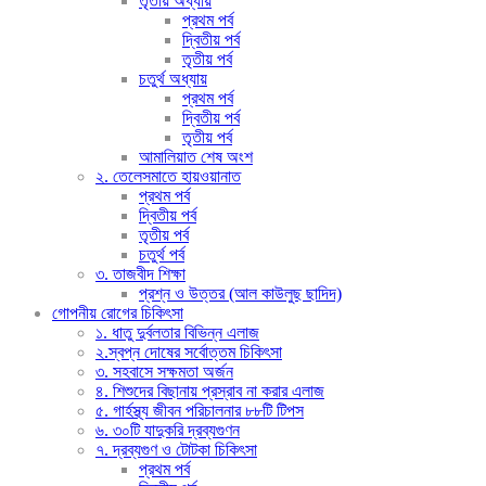
তৃতীয় অধ্যায়
প্রথম পর্ব
দ্বিতীয় পর্ব
তৃতীয় পর্ব
চতুর্থ অধ্যায়
প্রথম পর্ব
দ্বিতীয় পর্ব
তৃতীয় পর্ব
আমালিয়াত শেষ অংশ
২. তেলেসমাতে হায়ওয়ানাত
প্রথম পর্ব
দ্বিতীয় পর্ব
তৃতীয় পর্ব
চতুর্থ পর্ব
৩. তাজবীদ শিক্ষা
প্রশ্ন ও উত্তর (আল কাউলুছ ছাদিদ)
গোপনীয় রোগের চিকিৎসা
১. ধাতু দুর্বলতার বিভিন্ন এলাজ
২.স্বপ্ন দোষের সর্বোত্তম চিকিৎসা
৩. সহবাসে সক্ষমতা অর্জন
৪. শিশুদের বিছানায় প্রস্রাব না করার এলাজ
৫. গার্হস্থ্য জীবন পরিচালনার ৮৮টি টিপস
৬. ৩০টি যাদুকরি দ্রব্যগুণন
৭. দ্রব্যগুণ ও টোটকা চিকিৎসা
প্রথম পর্ব