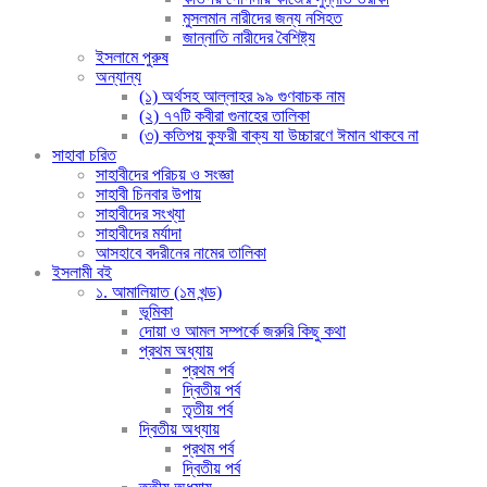
মুসলমান নারীদের জন্য নসিহত
জান্নাতি নারীদের বৈশিষ্ট্য
ইসলামে পুরুষ
অন্যান্য
(১) অর্থসহ আল্লাহর ৯৯ গুণবাচক নাম
(২) ৭৭টি কবীরা গুনাহের তালিকা
(৩) কতিপয় কুফরী বাক্য যা উচ্চারণে ঈমান থাকবে না
সাহাবা চরিত
সাহাবীদের পরিচয় ও সংজ্ঞা
সাহাবী চিনবার উপায়
সাহাবীদের সংখ্যা
সাহাবীদের মর্যাদা
আসহাবে বদরীনের নামের তালিকা
ইসলামী বই
১. আমালিয়াত (১ম খন্ড)
ভূমিকা
দোয়া ও আমল সম্পর্কে জরুরি কিছু কথা
প্রথম অধ্যায়
প্রথম পর্ব
দ্বিতীয় পর্ব
তৃতীয় পর্ব
দ্বিতীয় অধ্যায়
প্রথম পর্ব
দ্বিতীয় পর্ব