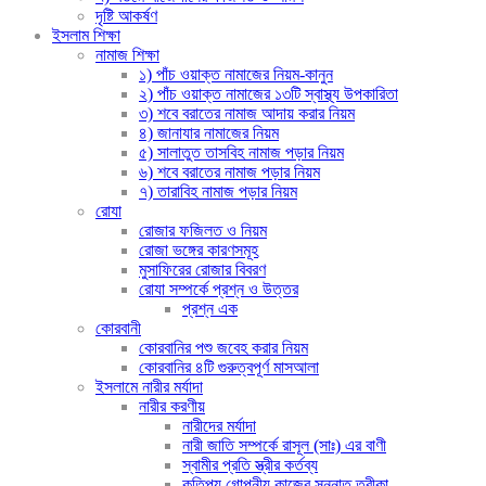
দৃষ্টি আকর্ষণ
ইসলাম শিক্ষা
নামাজ শিক্ষা
১) পাঁচ ওয়াক্ত নামাজের নিয়ম-কানুন
২) পাঁচ ওয়াক্ত নামাজের ১৩টি স্বাস্থ্য উপকারিতা
৩) শবে বরাতের নামাজ আদায় করার নিয়ম
৪) জানাযার নামাজের নিয়ম
৫) সালাতুত তাসবিহ নামাজ পড়ার নিয়ম
৬) শবে বরাতের নামাজ পড়ার নিয়ম
৭) তারাবিহ নামাজ পড়ার নিয়ম
রোযা
রোজার ফজিলত ও নিয়ম
রোজা ভঙ্গের কারণসমূহ
মুসাফিরের রোজার বিবরণ
রোযা সম্পর্কে প্রশ্ন ও উত্তর
প্রশ্ন এক
কোরবানী
কোরবানির পশু জবেহ করার নিয়ম
কোরবানির ৪টি গুরুত্বপূর্ণ মাসআলা
ইসলামে নারীর মর্যাদা
নারীর করণীয়
নারীদের মর্যাদা
নারী জাতি সম্পর্কে রাসূল (সাঃ) এর বাণী
স্বামীর প্রতি স্ত্রীর কর্তব্য
কতিপয় গোপনীয় কাজের সুন্নাত তরীকা