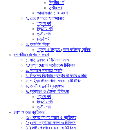
দ্বিতীয় পর্ব
তৃতীয় পর্ব
আমালিয়াত শেষ অংশ
২. তেলেসমাতে হায়ওয়ানাত
প্রথম পর্ব
দ্বিতীয় পর্ব
তৃতীয় পর্ব
চতুর্থ পর্ব
৩. তাজবীদ শিক্ষা
প্রশ্ন ও উত্তর (আল কাউলুছ ছাদিদ)
গোপনীয় রোগের চিকিৎসা
১. ধাতু দুর্বলতার বিভিন্ন এলাজ
২.স্বপ্ন দোষের সর্বোত্তম চিকিৎসা
৩. সহবাসে সক্ষমতা অর্জন
৪. শিশুদের বিছানায় প্রস্রাব না করার এলাজ
৫. গার্হস্থ্য জীবন পরিচালনার ৮৮টি টিপস
৬. ৩০টি যাদুকরি দ্রব্যগুণন
৭. দ্রব্যগুণ ও টোটকা চিকিৎসা
প্রথম পর্ব
দ্বিতীয় পর্ব
তৃতীয় পর্ব
রোগ ও তার প্রতিকার
(১) কোমর ব্যথার কারণ ও প্রতিকার
(২) লো প্রেশারের লক্ষণ ও চিকিৎসা
(৩) হাই প্রেশারের কারণ ও চিকিৎসা