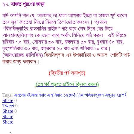
২৭.
হাজত পূরণের জন্য
যদি আপনি চান যে, আল্লাহ তা’য়ালা আপনার ইচ্ছা বা হাজত পূর্ণ করেন
তবে সূরা ফাতেহা নিচের নিয়মে তিলাওয়াত করবেন। প্রথমে
“বিসমিল্লাহির রাহমানির রাহীম” পাঠ করে শেষ মিমে যের দিয়ে
আলহামদুলিল্লাহ কে ওছল করে অর্থাৎ মিলিয়ে পাঠ করুন। এই নিয়মে
রবিবার ৭০ বার, সোমবার ৬০ বার, মঙ্গলবার ৫০ বার, বুধবার ৪০ বার,
বৃহস্পতিবার ৩০ বার, শুক্রবার ২০ বার এবং শনিবার ১০ বার।
(আনওয়ারুছ ছালিকিন)
বিসমিল্লাহ এর উপকারিতা ও আমল পোষ্টটি পাঠ
করার জন্য ধন্যবাদ।
(দ্বিতীয় পর্ব সমাপ্ত)
(৩য় পর্ব পড়তে চাইলে ক্লিক করুন)
Tags:
আমলের বই
আমালিয়াত
আমালিয়াত ১ম খন্ড
দৈনিক ওজিফা
প্রথম অধ্যায় ২য় পর্ব
Share
0
Tweet
0
Share
0
Share
Share