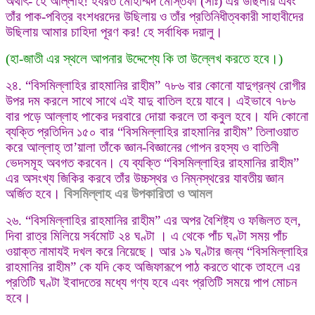
অর্থাৎ- হে আল্লাহ! হযরত মোহাম্মদ মোস্তফা (সাঃ) এর উছিলায় এবং
তাঁর পাক-পবিত্র বংশধরদের উছিলায় ও তাঁর প্রতিনিধীত্বকারী সাহাবীদের
উছিলায় আমার চাহিদা পূরণ কর! হে সর্বাধিক দয়ালু।
(হা-জাতী এর স্থলে আপনার উদ্দেশ্যে কি তা উল্লেখ করতে হবে।)
২৪. “বিসমিল্লাহির রাহমানির রাহীম” ৭৮৬ বার কোনো যাদুগ্রন্থ রোগীর
উপর দম করলে সাথে সাথে এই যাদু বাতিল হয়ে যাবে। এইভাবে ৭৮৬
বার পড়ে আল্লাহ পাকের দরবারে দোয়া করলে তা কবুল হবে। যদি কোনো
ব্যক্তি প্রতিদিন ১৫০ বার “বিসমিল্লাহির রাহমানির রাহীম” তিলাওয়াত
করে আল্লাহ্ তা’য়ালা তাঁকে জ্ঞান-বিজ্ঞানের গোপন রহস্য ও বাতিনী
ভেদসমূহ অবগত করবেন। যে ব্যক্তি “বিসমিল্লাহির রাহমানির রাহীম”
এর অসংখ্য জিকির করবে তাঁর উচ্চস্থর ও নিম্নস্থরের যাবতীয় জ্ঞান
অর্জিত হবে।
বিসমিল্লাহ এর উপকারিতা ও আমল
২৬. “বিসমিল্লাহির রাহমানির রাহীম” এর অপর বৈশিষ্ট্য ও ফজিলত হল,
দিবা রাত্র মিলিয়ে সর্বমোট ২৪ ঘণ্টা । এ থেকে পাঁচ ঘণ্টা সময় পাঁচ
ওয়াক্ত নামাযই দখল করে নিয়েছে। আর ১৯ ঘণ্টার জন্য “বিসমিল্লাহির
রাহমানির রাহীম” কে যদি কেহ অজিফারূপে পাঠ করতে থাকে তাহলে এর
প্রতিটি ঘণ্টা ইবাদতের মধ্যে গণ্য হবে এবং প্রতিটি সময়ে পাপ মোচন
হবে।