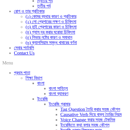
দ্বিতীয় পর্ব
তৃতীয় পর্ব
রোগ ও তার প্রতিকার
(১) কোমর ব্যথার কারণ ও প্রতিকার
(২) লো প্রেশারের লক্ষণ ও চিকিৎসা
(৩) হাই প্রেশারের কারণ ও চিকিৎসা
(৪) গ্যাস দূর করার ঘরোয়া চিকিৎসা
(৫) লিভার নষ্টের কারণ ও সমাধান
(৬) ক্যালসিয়াম সমৃদ্ধ খাবারের বর্ণনা
সেবার শর্তাবলি
Contact Us
Menu
প্রথম পাতা
শিক্ষা বিভাগ
বাংলা
বাংলা সাহিত্য
বাংলা ব্যাকরণ
ইংরেজি
ইংরেজি গ্রামার
Tag Question তৈরি করার সহজ কৌশল
Causative Verb দিয়ে বাক্য তৈরির নিয়ম
Voice Change করার সহজ টেকনিক
ইংরেজিতে কথা বলার সহজ কৌশল