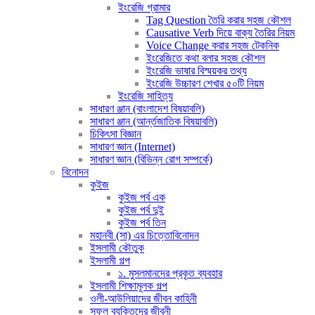
ইংরেজি গ্রামার
Tag Question তৈরি করার সহজ কৌশল
Causative Verb দিয়ে বাক্য তৈরির নিয়ম
Voice Change করার সহজ টেকনিক
ইংরেজিতে কথা বলার সহজ কৌশল
ইংরেজি ভাষার বিস্ময়কর তথ্য
ইংরেজি উচ্চারণ শেখার ৫০টি নিয়ম
ইংরেজি সাহিত্য
সাধারণ ঞ্জান (বাংলাদেশ বিষয়াবলি)
সাধারণ ঞ্জান (আর্ন্তজাতিক বিষয়াবলি)
চিকিৎসা বিজ্ঞান
সাধারণ জ্ঞান (Internet)
সাধারণ জ্ঞান (বিভিন্ন রোগ সম্পর্কে)
বিনোদন
কুইজ
কুইজ পর্ব এক
কুইজ পর্ব দুই
কুইজ পর্ব তিন
মহানবী (সা) এর চিত্তোবিনোদন
ইসলামী কৌতুক
ইসলামী গল্প
১. মুসলমানদের প্রকৃত ব্যবহার
ইসলামী শিক্ষামূলক গল্প
ওলী-আউলিয়াদের জীবন কাহিনী
সফল ব্যক্তিদের জীবনী