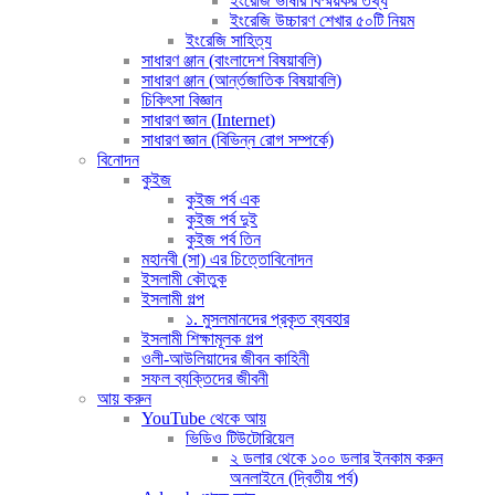
ইংরেজি ভাষার বিস্ময়কর তথ্য
ইংরেজি উচ্চারণ শেখার ৫০টি নিয়ম
ইংরেজি সাহিত্য
সাধারণ ঞ্জান (বাংলাদেশ বিষয়াবলি)
সাধারণ ঞ্জান (আর্ন্তজাতিক বিষয়াবলি)
চিকিৎসা বিজ্ঞান
সাধারণ জ্ঞান (Internet)
সাধারণ জ্ঞান (বিভিন্ন রোগ সম্পর্কে)
বিনোদন
কুইজ
কুইজ পর্ব এক
কুইজ পর্ব দুই
কুইজ পর্ব তিন
মহানবী (সা) এর চিত্তোবিনোদন
ইসলামী কৌতুক
ইসলামী গল্প
১. মুসলমানদের প্রকৃত ব্যবহার
ইসলামী শিক্ষামূলক গল্প
ওলী-আউলিয়াদের জীবন কাহিনী
সফল ব্যক্তিদের জীবনী
আয় করুন
YouTube থেকে আয়
ভিডিও টিউটোরিয়েল
২ ডলার থেকে ১০০ ডলার ইনকাম করুন
অনলাইনে (দ্বিতীয় পর্ব)