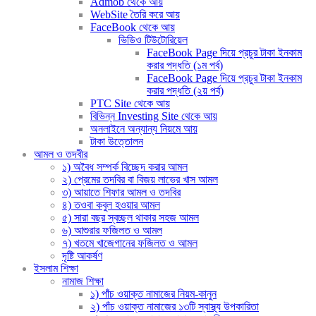
Admob থেকে আয়
WebSite তৈরি করে আয়
FaceBook থেকে আয়
ভিডিও টিউটোরিয়েল
FaceBook Page দিয়ে প্রচুর টাকা ইনকাম
করার পদ্ধতি (১ম পর্ব)
FaceBook Page দিয়ে প্রচুর টাকা ইনকাম
করার পদ্ধতি (২য় পর্ব)
PTC Site থেকে আয়
বিভিন্ন Investing Site থেকে আয়
অনলাইনে অন্যান্য নিয়মে আয়
টাকা উত্তোলন
আমল ও তদবীর
১) অবৈধ সম্পর্ক বিচ্ছেদ করার আমল
২) প্রেমের তদবির বা বিজয় লাভের খাস আমল
৩) আয়াতে শিফার আমল ও তদবির
৪) তওবা কবুল হওয়ার আমল
৫) সারা বছর স্বচ্ছল থাকার সহজ আমল
৬) আশুরার ফজিলত ও আমল
৭) খতমে খাজেগানের ফজিলত ও আমল
দৃষ্টি আকর্ষণ
ইসলাম শিক্ষা
নামাজ শিক্ষা
১) পাঁচ ওয়াক্ত নামাজের নিয়ম-কানুন
২) পাঁচ ওয়াক্ত নামাজের ১৩টি স্বাস্থ্য উপকারিতা