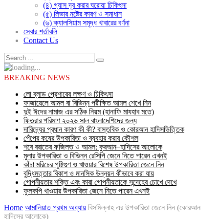
(৪) গ্যাস দূর করার ঘরোয়া চিকিৎসা
(৫) লিভার নষ্টের কারণ ও সমাধান
(৬) ক্যালসিয়াম সমৃদ্ধ খাবারের বর্ণনা
সেবার শর্তাবলি
Contact Us
BREAKING NEWS
লো ব্লাড প্রেশারের লক্ষণ ও চিকিৎসা
ফাজায়েলে আমল বা বিভিন্ন পরীক্ষিত আমল শেখে নিন
দুই ঈদের নামাজ এর সঠিক নিয়ম (হানাফি মাযহাব মতে)
ফিতরার পরিমাণ ২০২৬ সাল বাংলাদেশিদের জন্য
দারিদ্র্যের প্রধান কারণ কী কী? বাস্তবিক ও কোরআন হাদিসভিত্তিক
পেঁপের কষের উপকারিতা ও ব্যবহার করার কৌশল
শবে বরাতের ফজিলত ও আমল: কুরআন–হাদিসের আলোকে
মুলার উপকারিতা ও বিভিন্ন রেসিপি জেনে নিতে পারেন এখনই
কাঁচা মরিচের পুষ্টিগুণ ও খাওয়ার বিশেষ উপকারিতা জেনে নিন
বুদ্ধিমত্তার বিকাশ ও মানসিক উন্নয়ন কীভাবে করা যায়
গোপনীয়তার শক্তি এবং কারা গোপনীয়তাকে সন্দেহের চোখে দেখে
ফুলকপি খাওয়ার উপকারিতা জেনে নিতে পারেন এখনই
Home
আমালিয়াত প্রথম অধ্যায়
বিসমিল্লাহ এর উপকারিতা জেনে নিন (কোরআন
হাদিসের আলোকে)