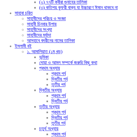
(২) ৭৭টি কবীরা গুনাহের তালিকা
(৩) কতিপয় কুফরী বাক্য যা উচ্চারণে ঈমান থাকবে না
সাহাবা চরিত
সাহাবীদের পরিচয় ও সংজ্ঞা
সাহাবী চিনবার উপায়
সাহাবীদের সংখ্যা
সাহাবীদের মর্যাদা
আসহাবে বদরীনের নামের তালিকা
ইসলামী বই
১. আমালিয়াত (১ম খন্ড)
ভূমিকা
দোয়া ও আমল সম্পর্কে জরুরি কিছু কথা
প্রথম অধ্যায়
প্রথম পর্ব
দ্বিতীয় পর্ব
তৃতীয় পর্ব
দ্বিতীয় অধ্যায়
প্রথম পর্ব
দ্বিতীয় পর্ব
তৃতীয় অধ্যায়
প্রথম পর্ব
দ্বিতীয় পর্ব
তৃতীয় পর্ব
চতুর্থ অধ্যায়
প্রথম পর্ব