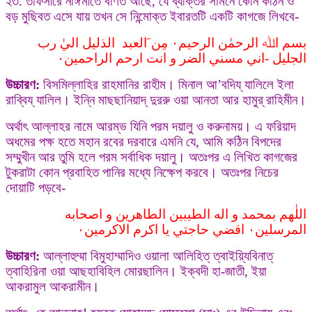
২৩. তাফসীরে নাঈমীতে বর্ণিত আছে, যে ব্যক্তির সামনে কোন কঠিন ও
বড় মুছিবত এসে যায় তখন সে নিন্মোক্ত ইবারতটি একটি কাগজে লিখবে-
بسم اﷲ الرحمٰن الرحيم٠ مِنﹶالعبد الذليل اليٰ رب
الجليل -اني مسني الضر و انت ارحم الراحمين٠
উচ্চারণ:
বিসমিল্লাহির রাহমানির রাহীম। মিনাল আ’বদিয্ যালিলে ইলা
রাব্বিয্ যালিল। ইন্নি মাছছানিয়াদ্ দুররু ওয়া আনতা আর হামুর্ রাহিমীন।
অর্থাৎ আল্লাহর নামে আরম্ভ যিনি পরম দয়ালু ও করুনাময়। এ ফরিয়াদ
অধমের পক্ষ হতে মহান রবের দরবারে এমনি যে, আমি কঠিন বিপদের
সম্মুখীন আর তুমি হলে পরম সর্বাধিক দয়ালু। অতঃপর এ লিখিত কাগজের
টুকরাটা কোন প্রবাহিত পানির মধ্যে নিক্ষেপ করবে। অতঃপর নিচের
দোয়াটি পড়বে-
اللٰهم بمحمد و اله الطيبين الطاهرين و اصحابه
المرسلين٠ اقضي حاجتي يا اكرم الاكرمين٠
উচ্চারণ:
আল্লাহুম্মা বিমুহাম্মাদিও ওয়ালা আলিহিত্ ত্বাইয়্যিবিনাত্
ত্বাহিরিনা ওয়া আছহাবিহিল মোরছালিন। ইক্বদী হা-জাতী, ইয়া
আকরামুল আকরামীন।