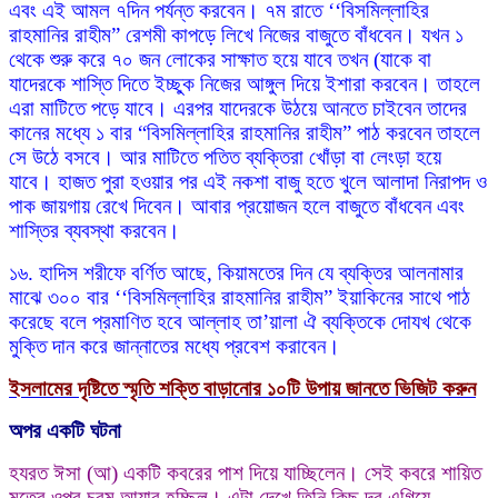
এবং এই আমল ৭দিন পর্যন্ত করবেন। ৭ম রাতে ‘‘বিসমিল্লাহির
রাহমানির রাহীম” রেশমী কাপড়ে লিখে নিজের বাজুতে বাঁধবেন। যখন ১
থেকে শুরু করে ৭০ জন লোকের সাক্ষাত হয়ে যাবে তখন (যাকে বা
যাদেরকে শাস্তি দিতে ইচ্ছুক নিজের আঙ্গুল দিয়ে ইশারা করবেন। তাহলে
এরা মাটিতে পড়ে যাবে। এরপর যাদেরকে উঠয়ে আনতে চাইবেন তাদের
কানের মধ্যে ১ বার “বিসমিল্লাহির রাহমানির রাহীম” পাঠ করবেন তাহলে
সে উঠে বসবে। আর মাটিতে পতিত ব্যক্তিরা খোঁড়া বা লেংড়া হয়ে
যাবে। হাজত পুরা হওয়ার পর এই নকশা বাজু হতে খুলে আলাদা নিরাপদ ও
পাক জায়গায় রেখে দিবেন। আবার প্রয়োজন হলে বাজুতে বাঁধবেন এবং
শাস্তির ব্যবস্থা করবেন।
১৬. হাদিস শরীফে বর্ণিত আছে, কিয়ামতের দিন যে ব্যক্তির আলনামার
মাঝে ৩০০ বার ‘‘বিসমিল্লাহির রাহমানির রাহীম” ইয়াকিনের সাথে পাঠ
করেছে বলে প্রমাণিত হবে আল্লাহ তা’য়ালা ঐ ব্যক্তিকে দোযখ থেকে
মুক্তি দান করে জান্নাতের মধ্যে প্রবেশ করাবেন।
ইসলামের দৃষ্টিতে স্মৃতি শক্তি বাড়ানোর ১০টি উপায় জানতে ভিজিট করুন
অপর একটি ঘটনা
হযরত ঈসা (আ) একটি কবরের পাশ দিয়ে যাচ্ছিলেন। সেই কবরে শায়িত
মৃতের ওপর চরম আযাব হচ্ছিল। এটা দেখে তিনি কিছু দূর এগিয়ে