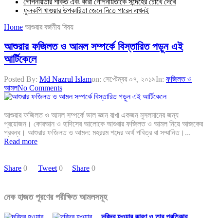
গোপনীয়তার শক্তি এবং কারা গোপনীয়তাকে সন্দেহের চোখে দেখে
ফুলকপি খাওয়ার উপকারিতা জেনে নিতে পারেন এখনই
Home
আশুরার বর্জনীয় বিষয়
আশুরার ফজিলত ও আমল সম্পর্কে বিস্তারিত পড়ুন এই
আর্টিকেলে
Posted By:
Md Nazrul Islam
on:
সেপ্টেম্বর ০৭, ২০১৯
In:
ফজিলত ও
আমল
No Comments
আশুরার ফজিলত ও আমল সম্পর্কে ভাল জ্ঞান রাখা একজন মুসলমানের জন্য
প্রয়োজন। কোরআন ও হাদিসের আলোকে আশুরার ফজিলত ও আমল নিয়ে আজকের
প্রবন্ধ। আশুরার ফজিলত ও আমল: মহররম শব্দের অর্থ পবিত্র বা সম্মানিত।...
Read more
Share
0
Tweet
0
Share
0
নেক হাজত পূরণের পরীক্ষিত আমলসমূহ
দরিদ্র হওয়ার কারণ ও তার প্রতিকার