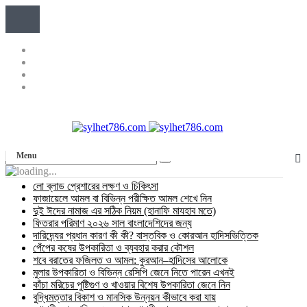
Menu
লো ব্লাড প্রেশারের লক্ষণ ও চিকিৎসা
ফাজায়েলে আমল বা বিভিন্ন পরীক্ষিত আমল শেখে নিন
দুই ঈদের নামাজ এর সঠিক নিয়ম (হানাফি মাযহাব মতে)
ফিতরার পরিমাণ ২০২৬ সাল বাংলাদেশিদের জন্য
দারিদ্র্যের প্রধান কারণ কী কী? বাস্তবিক ও কোরআন হাদিসভিত্তিক
পেঁপের কষের উপকারিতা ও ব্যবহার করার কৌশল
শবে বরাতের ফজিলত ও আমল: কুরআন–হাদিসের আলোকে
মুলার উপকারিতা ও বিভিন্ন রেসিপি জেনে নিতে পারেন এখনই
কাঁচা মরিচের পুষ্টিগুণ ও খাওয়ার বিশেষ উপকারিতা জেনে নিন
বুদ্ধিমত্তার বিকাশ ও মানসিক উন্নয়ন কীভাবে করা যায়