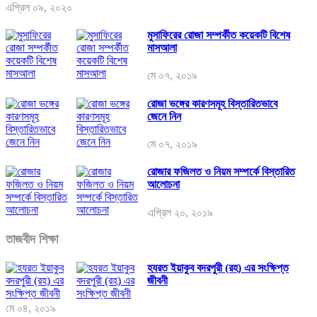
এপ্রিল ০৯, ২০২০
মুসাফিরের রোজা সম্পর্কীত কয়েকটি বিশেষ
মাসআলা
মে ০৭, ২০১৯
রোজা ভঙ্গের কারণসমূহ বিস্তারিতভাবে
জেনে নিন
মে ০৭, ২০১৯
রোজার ফজিলত ও নিয়ম সম্পর্কে বিস্তারিত
আলোচনা
এপ্রিল ২০, ২০১৯
তাজবীদ শিক্ষা
হযরত ইয়াকুব বদরপুরী (রহ) এর সংক্ষিপ্ত
জীবনী
মে ০৪, ২০১৯