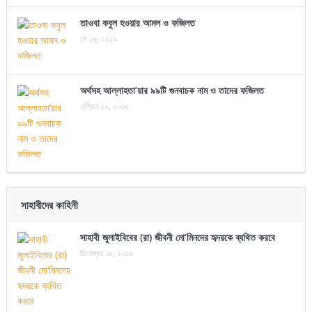
তাওবা কবুল হওয়ার আমল ও ফজিলত
মে ১৬, ২০১৯
অর্থসহ আল্লাহতা’য়ার ৯৯টি গুনবাচক নাম ও তাদের ফজিলত
এপ্রিল ২২, ২০১৯
সাহাবীদের কাহিনী
সাহাবী জুলাইবিবের (রা) জীবনী মো’মিনদের হৃদয়কে ব্যথিত করবে
ডিসেম্বর ১৯, ২০১৯