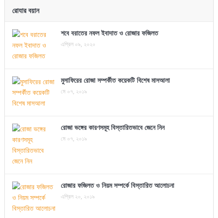
রোযার বয়ান
শবে বরাতের নফল ইবাদাত ও রোজার ফজিলত
এপ্রিল ০৯, ২০২০
মুসাফিরের রোজা সম্পর্কীত কয়েকটি বিশেষ মাসআলা
মে ০৭, ২০১৯
রোজা ভঙ্গের কারণসমূহ বিস্তারিতভাবে জেনে নিন
মে ০৭, ২০১৯
রোজার ফজিলত ও নিয়ম সম্পর্কে বিস্তারিত আলোচনা
এপ্রিল ২০, ২০১৯