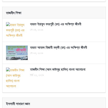
তাজবীদ শিক্ষা
হযরত ইয়াকুব বদরপুরী (রহ) এর সংক্ষিপ্ত জীবনী
মে ০৪, ২০১৯
হযরত আহমদ হিজাযী মক্কী (রহ) এর সংক্ষিপ্ত জীবনী
মে ০৩, ২০১৯
তাজবীদ শিক্ষা (আল কাউলুছ ছাদিদ) বাংলা আলোচনা
মার্চ ২২, ২০১৯
ইসলামী সাধারণ জ্ঞান