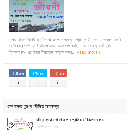
হযরত আহমদ হিজাযী মক্কী (রহ) হলেন একজন যুগ শ্রেষ্ট ক্বারী। হযরত আহমদ হিজাযী
মক্কী (রহ) সংক্ষিপ্ত জীবনী পাঠকদের জন্য পেশ করছি। আল্লামা ফুলতলী ছাহেব
ক্বিবলাহ (রঃ) এর ইলমে ক্বিরাতের উস্তাদ শায়খ...
Read more
Share
Tweet
Share
0
0
0
নেক হাজত পূরণের পরীক্ষিত আমলসমূহ
দরিদ্র হওয়ার কারণ ও তার প্রতিকার কিভাবে করবেন
সেপ্টেম্বর ০২, ২০১৯