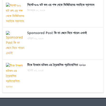
সিলেট৭৮৬ ডট কম এর পক্ষ থেকে ভিজিটরদের সবাইকে স্বাগতম
ডিসেম্বর ১০, ২০১৯
Sponsored Post কি তা জেনে নিতে পারেন এখনই
এপ্রিল ০১, ২০১৯
টিকে ইনকাম ডটকম এর ত্রৈমাসিক প্রতিযোগিতা ২০২০
আগস্ট ০৩, ২০১৫