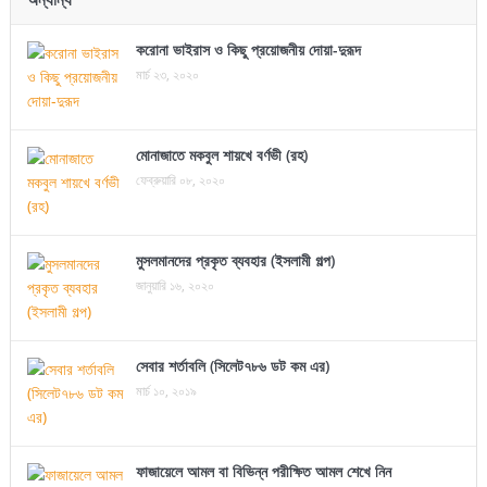
করোনা ভাইরাস ও কিছু প্রয়োজনীয় দোয়া-দুরূদ
মার্চ ২৩, ২০২০
মোনাজাতে মকবুল শায়খে বর্ণভী (রহ)
ফেব্রুয়ারি ০৮, ২০২০
মুসলমানদের প্রকৃত ব্যবহার (ইসলামী গল্প)
জানুয়ারি ১৬, ২০২০
সেবার শর্তাবলি (সিলেট৭৮৬ ডট কম এর)
মার্চ ১০, ২০১৯
ফাজায়েলে আমল বা বিভিন্ন পরীক্ষিত আমল শেখে নিন