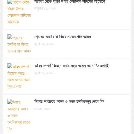
শয়তান থেকে বাঁচার উপায় কোরআন হাদিসের আলোকে
জানুয়ারি ১২, ২০২০
প্রেমের তদবির বা বিজয় লাভের খাস আমল
জুলাই ১২, ২০১৯
অবৈধ সম্পর্ক বিচ্ছেদ করার সহজ আমল জেনে নিন এখনই
জুলাই ১২, ২০১৯
শিফার আয়াতের আমল ও সহজ তদবিরসমূহ জেনে নিন
মে ১৬, ২০১৯