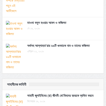
তাওবা কবুল হওয়ার আমল ও ফজিলত
মে ১৬, ২০১৯
অর্থসহ আল্লাহতা’য়ার ৯৯টি গুনবাচক নাম ও তাদের ফজিলত
এপ্রিল ২২, ২০১৯
সাহাবীদের কাহিনী
সাহাবী জুলাইবিবের (রা) জীবনী মো’মিনদের হৃদয়কে ব্যথিত করবে
ডিসেম্বর ১৯, ২০১৯