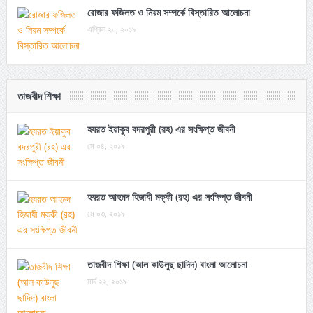
রোজার ফজিলত ও নিয়ম সম্পর্কে বিস্তারিত আলোচনা
এপ্রিল ২০, ২০১৯
তাজবীদ শিক্ষা
হযরত ইয়াকুব বদরপুরী (রহ) এর সংক্ষিপ্ত জীবনী
মে ০৪, ২০১৯
হযরত আহমদ হিজাযী মক্কী (রহ) এর সংক্ষিপ্ত জীবনী
মে ০৩, ২০১৯
তাজবীদ শিক্ষা (আল কাউলুছ ছাদিদ) বাংলা আলোচনা
মার্চ ২২, ২০১৯