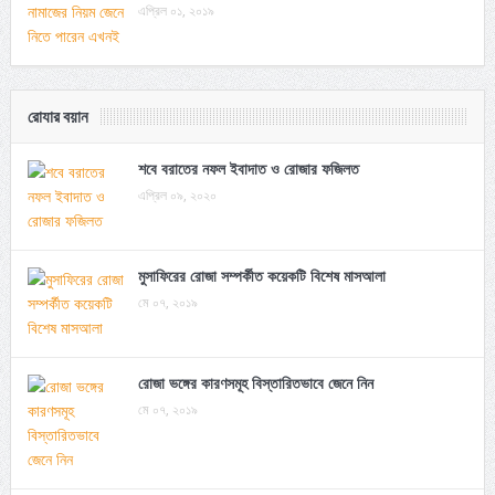
এপ্রিল ০১, ২০১৯
রোযার বয়ান
শবে বরাতের নফল ইবাদাত ও রোজার ফজিলত
এপ্রিল ০৯, ২০২০
মুসাফিরের রোজা সম্পর্কীত কয়েকটি বিশেষ মাসআলা
মে ০৭, ২০১৯
রোজা ভঙ্গের কারণসমূহ বিস্তারিতভাবে জেনে নিন
মে ০৭, ২০১৯