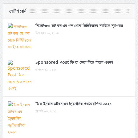
নোটিশ বোর্ড
সিলেট৭৮৬ ডট কম এর পক্ষ থেকে ভিজিটরদের সবাইকে স্বাগতম
ডিসেম্বর ১০, ২০১৯
Sponsored Post কি তা জেনে নিতে পারেন এখনই
এপ্রিল ০১, ২০১৯
টিকে ইনকাম ডটকম এর ত্রৈমাসিক প্রতিযোগিতা ২০২০
আগস্ট ০৩, ২০১৫