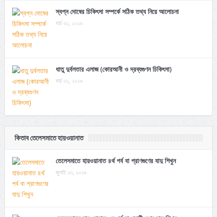
স্বপ্ন দোষের চিকিৎসা সম্পর্কে সঠিক তথ্য নিয়ে আলোচনা
মার্চ ৩১, ২০১৯
ধাতু দুর্বলতার এলাজ (কোরআনী ও দ্রব্যগুণন চিকিৎসা)
মার্চ ৩১, ২০১৯
কিতাব তেলেসমাতে হায়ওয়ানাত
তেলেসমাতে হায়ওয়ানাত ৪র্থ পর্ব বা প্রাণগুণের যাদু শিখুন
জুলাই ১৩, ২০১৯