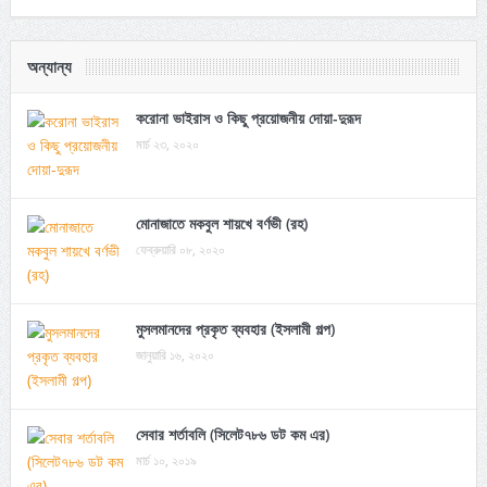
অন্যান্য
করোনা ভাইরাস ও কিছু প্রয়োজনীয় দোয়া-দুরূদ
মার্চ ২৩, ২০২০
মোনাজাতে মকবুল শায়খে বর্ণভী (রহ)
ফেব্রুয়ারি ০৮, ২০২০
মুসলমানদের প্রকৃত ব্যবহার (ইসলামী গল্প)
জানুয়ারি ১৬, ২০২০
সেবার শর্তাবলি (সিলেট৭৮৬ ডট কম এর)
মার্চ ১০, ২০১৯