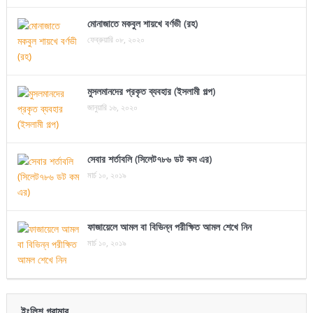
মোনাজাতে মকবুল শায়খে বর্ণভী (রহ)
ফেব্রুয়ারি ০৮, ২০২০
মুসলমানদের প্রকৃত ব্যবহার (ইসলামী গল্প)
জানুয়ারি ১৬, ২০২০
সেবার শর্তাবলি (সিলেট৭৮৬ ডট কম এর)
মার্চ ১০, ২০১৯
ফাজায়েলে আমল বা বিভিন্ন পরীক্ষিত আমল শেখে নিন
মার্চ ১০, ২০১৯
ইংলিশ গ্রামার