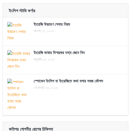
ইংলিশ স্টাডি কর্ণার
ইংরেজি উচ্চারণ শেখার নিয়ম
আগস্ট ১৭, ২০২০
ইংরেজি ভাষার বিস্ময়কর তথ্য জেনে নিন
জানুয়ারি ১৬, ২০২০
স্পোকেন ইংলিশ বা ইংরেজিতে কথা বলার সহজ কৌশল
সেপ্টেম্বর ২৬, ২০১৯
কতিপয় গোপনীয় রোগের চিকিৎসা