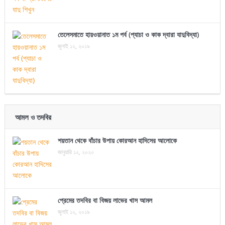
তেলেসমাতে হায়ওয়ানাত ১ম পর্ব (প্যাচা ও কাক দ্বারা যাদুবিদ্যা)
জুলাই ১২, ২০১৯
আমল ও তদবির
শয়তান থেকে বাঁচার উপায় কোরআন হাদিসের আলোকে
জানুয়ারি ১২, ২০২০
প্রেমের তদবির বা বিজয় লাভের খাস আমল
জুলাই ১২, ২০১৯