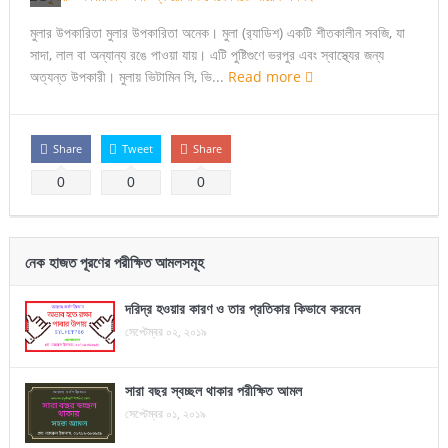
মুলার উপকারিতা মুলার উপকারিতা অনেক। মুলা (র‌্যাডিশ) একটি শীতকালীন সবজি, যা
সাদা, লাল বা অন্যান্য রঙে পাওয়া যায়। এটি পুষ্টিগুণে ভরপুর এবং স্বাস্থ্যের জন্য
অত্যন্ত উপকারী। মুলায় ভিটামিন সি, ভি...
Read more
Share
Tweet
Share
0
0
0
নেক হাজত পূরণের পরীক্ষিত আমলসমূহ
দরিদ্র হওয়ার কারণ ও তার প্রতিকার কিভাবে করবেন
সেপ্টেম্বর ০২, ২০১৯
সারা বছর স্বচ্ছল থাকার পরীক্ষিত আমল
সেপ্টেম্বর ০১, ২০১৯