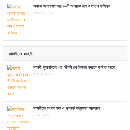
অর্থসহ আল্লাহতা’য়ার ৯৯টি গুনবাচক নাম ও তাদের ফজিলত
এপ্রিল ২২, ২০১৯
সাহাবীদের কাহিনী
সাহাবী জুলাইবিবের (রা) জীবনী মো’মিনদের হৃদয়কে ব্যথিত করবে
ডিসেম্বর ১৯, ২০১৯
সাহাবীদের সংখ্যা কত এ সম্পর্কে তথ্যবহুল আলোচনা
মে ০২, ২০১৯