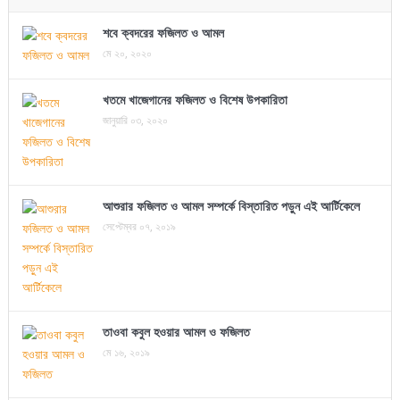
শবে ক্বদরের ফজিলত ও আমল
মে ২০, ২০২০
খতমে খাজেগানের ফজিলত ও বিশেষ উপকারিতা
জানুয়ারি ০৩, ২০২০
আশুরার ফজিলত ও আমল সম্পর্কে বিস্তারিত পড়ুন এই আর্টিকেলে
সেপ্টেম্বর ০৭, ২০১৯
তাওবা কবুল হওয়ার আমল ও ফজিলত
মে ১৬, ২০১৯