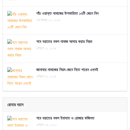
পাঁচ ওয়াক্ত নামাজের উপকারিতা ১৩টি জেনে নিন
সেপ্টেম্বর ০২, ২০১৯
শবে বরাতের নফল নামাজ আদায় করার নিয়ম
এপ্রিল ২১, ২০১৯
জানাযার নামাজের নিয়ম জেনে নিতে পারেন এখনই
এপ্রিল ০১, ২০১৯
রোযার বয়ান
শবে বরাতের নফল ইবাদাত ও রোজার ফজিলত
এপ্রিল ০৯, ২০২০