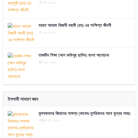
মে ০৪, ২০১৯
হযরত আহমদ হিজাযী মক্কী (রহ) এর সংক্ষিপ্ত জীবনী
মে ০৩, ২০১৯
তাজবীদ শিক্ষা (আল কাউলুছ ছাদিদ) বাংলা আলোচনা
মার্চ ২২, ২০১৯
ইসলামী সাধারণ জ্ঞান
মুসলমানদের জিহাদের সাফল্য (কাফের-মুশরিকদের সাথে যুদ্ধের সময়)
এপ্রিল ১৭, ২০১৯