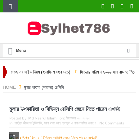
Menu
জ এর সঠিক নিয়ম (হানাফি মাযহাব মতে)
ফিতরার পরিমাণ ২০২৬ সাল বাংলাদেশিদের জন্য
HOME
মুলার পাতার (শাকের) রেসিপি
মুলার উপকারিতা ও বিভিন্ন রেসিপি জেনে নিতে পারেন এখনই
Posted By:
Md Nazrul Islam
on:
ডিসেম্বর ৩০, ২০২৫
In:
গার্হস্থ্য জীবনের টুকিটাকি
,
জানা থাকা ভাল
,
ফুলমূল ও শাক সবজির গুণাগুণ
No Comments