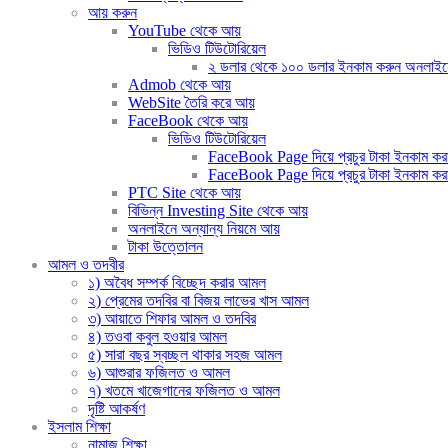
আয় করুন
YouTube থেকে আয়
ভিডিও টিউটোরিয়েল
২ ডলার থেকে ১০০ ডলার ইনকাম করুন অনলাইনে (দ
Admob থেকে আয়
WebSite তৈরি করে আয়
FaceBook থেকে আয়
ভিডিও টিউটোরিয়েল
FaceBook Page দিয়ে প্রচুর টাকা ইনকাম করার
FaceBook Page দিয়ে প্রচুর টাকা ইনকাম করার 
PTC Site থেকে আয়
বিভিন্ন Investing Site থেকে আয়
অনলাইনে অন্যান্য নিয়মে আয়
টাকা উত্তোলন
আমল ও তদবীর
১) অবৈধ সম্পর্ক বিচ্ছেদ করার আমল
২) প্রেমের তদবির বা বিজয় লাভের খাস আমল
৩) আয়াতে শিফার আমল ও তদবির
৪) তওবা কবুল হওয়ার আমল
৫) সারা বছর স্বচ্ছল থাকার সহজ আমল
৬) আশুরার ফজিলত ও আমল
৭) খতমে খাজেগানের ফজিলত ও আমল
দৃষ্টি আকর্ষণ
ইসলাম শিক্ষা
নামাজ শিক্ষা