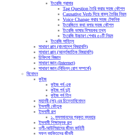
ইংরেজি গ্রামার
Tag Question তৈরি করার সহজ কৌশল
Causative Verb দিয়ে বাক্য তৈরির নিয়ম
Voice Change করার সহজ টেকনিক
ইংরেজিতে কথা বলার সহজ কৌশল
ইংরেজি ভাষার বিস্ময়কর তথ্য
ইংরেজি উচ্চারণ শেখার ৫০টি নিয়ম
ইংরেজি সাহিত্য
সাধারণ ঞ্জান (বাংলাদেশ বিষয়াবলি)
সাধারণ ঞ্জান (আর্ন্তজাতিক বিষয়াবলি)
চিকিৎসা বিজ্ঞান
সাধারণ জ্ঞান (Internet)
সাধারণ জ্ঞান (বিভিন্ন রোগ সম্পর্কে)
বিনোদন
কুইজ
কুইজ পর্ব এক
কুইজ পর্ব দুই
কুইজ পর্ব তিন
মহানবী (সা) এর চিত্তোবিনোদন
ইসলামী কৌতুক
ইসলামী গল্প
১. মুসলমানদের প্রকৃত ব্যবহার
ইসলামী শিক্ষামূলক গল্প
ওলী-আউলিয়াদের জীবন কাহিনী
সফল ব্যক্তিদের জীবনী