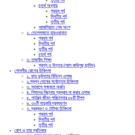
তৃতীয় পর্ব
চতুর্থ অধ্যায়
প্রথম পর্ব
দ্বিতীয় পর্ব
তৃতীয় পর্ব
আমালিয়াত শেষ অংশ
২. তেলেসমাতে হায়ওয়ানাত
প্রথম পর্ব
দ্বিতীয় পর্ব
তৃতীয় পর্ব
চতুর্থ পর্ব
৩. তাজবীদ শিক্ষা
প্রশ্ন ও উত্তর (আল কাউলুছ ছাদিদ)
গোপনীয় রোগের চিকিৎসা
১. ধাতু দুর্বলতার বিভিন্ন এলাজ
২.স্বপ্ন দোষের সর্বোত্তম চিকিৎসা
৩. সহবাসে সক্ষমতা অর্জন
৪. শিশুদের বিছানায় প্রস্রাব না করার এলাজ
৫. গার্হস্থ্য জীবন পরিচালনার ৮৮টি টিপস
৬. ৩০টি যাদুকরি দ্রব্যগুণন
৭. দ্রব্যগুণ ও টোটকা চিকিৎসা
প্রথম পর্ব
দ্বিতীয় পর্ব
তৃতীয় পর্ব
রোগ ও তার প্রতিকার