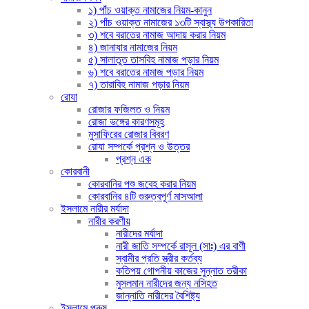
১) পাঁচ ওয়াক্ত নামাজের নিয়ম-কানুন
২) পাঁচ ওয়াক্ত নামাজের ১৩টি স্বাস্থ্য উপকারিতা
৩) শবে বরাতের নামাজ আদায় করার নিয়ম
৪) জানাযার নামাজের নিয়ম
৫) সালাতুত তাসবিহ নামাজ পড়ার নিয়ম
৬) শবে বরাতের নামাজ পড়ার নিয়ম
৭) তারাবিহ নামাজ পড়ার নিয়ম
রোযা
রোজার ফজিলত ও নিয়ম
রোজা ভঙ্গের কারণসমূহ
মুসাফিরের রোজার বিবরণ
রোযা সম্পর্কে প্রশ্ন ও উত্তর
প্রশ্ন এক
কোরবানী
কোরবানির পশু জবেহ করার নিয়ম
কোরবানির ৪টি গুরুত্বপূর্ণ মাসআলা
ইসলামে নারীর মর্যাদা
নারীর করণীয়
নারীদের মর্যাদা
নারী জাতি সম্পর্কে রাসূল (সাঃ) এর বাণী
স্বামীর প্রতি স্ত্রীর কর্তব্য
কতিপয় গোপনীয় কাজের সুন্নাত তরীকা
মুসলমান নারীদের জন্য নসিহত
জান্নাতি নারীদের বৈশিষ্ট্য
ইসলামে পুরুষ