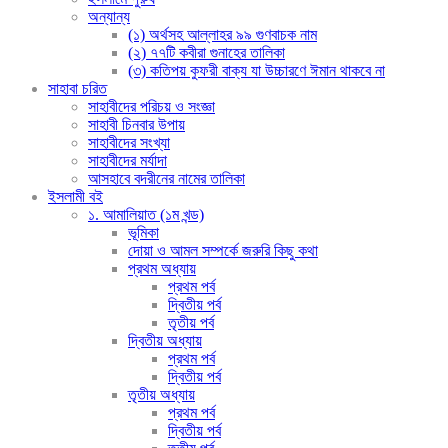
অন্যান্য
(১) অর্থসহ আল্লাহর ৯৯ গুণবাচক নাম
(২) ৭৭টি কবীরা গুনাহের তালিকা
(৩) কতিপয় কুফরী বাক্য যা উচ্চারণে ঈমান থাকবে না
সাহাবা চরিত
সাহাবীদের পরিচয় ও সংজ্ঞা
সাহাবী চিনবার উপায়
সাহাবীদের সংখ্যা
সাহাবীদের মর্যাদা
আসহাবে বদরীনের নামের তালিকা
ইসলামী বই
১. আমালিয়াত (১ম খন্ড)
ভূমিকা
দোয়া ও আমল সম্পর্কে জরুরি কিছু কথা
প্রথম অধ্যায়
প্রথম পর্ব
দ্বিতীয় পর্ব
তৃতীয় পর্ব
দ্বিতীয় অধ্যায়
প্রথম পর্ব
দ্বিতীয় পর্ব
তৃতীয় অধ্যায়
প্রথম পর্ব
দ্বিতীয় পর্ব