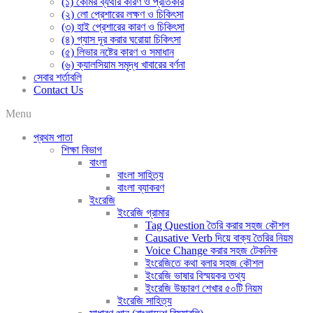
(১) কোমর ব্যথার কারণ ও প্রতিকার
(২) লো প্রেশারের লক্ষণ ও চিকিৎসা
(৩) হাই প্রেশারের কারণ ও চিকিৎসা
(৪) গ্যাস দূর করার ঘরোয়া চিকিৎসা
(৫) লিভার নষ্টের কারণ ও সমাধান
(৬) ক্যালসিয়াম সমৃদ্ধ খাবারের বর্ণনা
সেবার শর্তাবলি
Contact Us
Menu
প্রথম পাতা
শিক্ষা বিভাগ
বাংলা
বাংলা সাহিত্য
বাংলা ব্যাকরণ
ইংরেজি
ইংরেজি গ্রামার
Tag Question তৈরি করার সহজ কৌশল
Causative Verb দিয়ে বাক্য তৈরির নিয়ম
Voice Change করার সহজ টেকনিক
ইংরেজিতে কথা বলার সহজ কৌশল
ইংরেজি ভাষার বিস্ময়কর তথ্য
ইংরেজি উচ্চারণ শেখার ৫০টি নিয়ম
ইংরেজি সাহিত্য