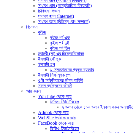
সাধারণ ঞ্জান (বাংলাদেশ বিষয়াবলি)
সাধারণ ঞ্জান (আর্ন্তজাতিক বিষয়াবলি)
চিকিৎসা বিজ্ঞান
সাধারণ জ্ঞান (Internet)
সাধারণ জ্ঞান (বিভিন্ন রোগ সম্পর্কে)
বিনোদন
কুইজ
কুইজ পর্ব এক
কুইজ পর্ব দুই
কুইজ পর্ব তিন
মহানবী (সা) এর চিত্তোবিনোদন
ইসলামী কৌতুক
ইসলামী গল্প
১. মুসলমানদের প্রকৃত ব্যবহার
ইসলামী শিক্ষামূলক গল্প
ওলী-আউলিয়াদের জীবন কাহিনী
সফল ব্যক্তিদের জীবনী
আয় করুন
YouTube থেকে আয়
ভিডিও টিউটোরিয়েল
২ ডলার থেকে ১০০ ডলার ইনকাম করুন অনলাইনে (দ
Admob থেকে আয়
WebSite তৈরি করে আয়
FaceBook থেকে আয়
ভিডিও টিউটোরিয়েল