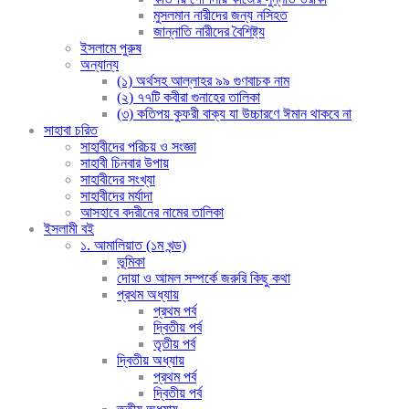
মুসলমান নারীদের জন্য নসিহত
জান্নাতি নারীদের বৈশিষ্ট্য
ইসলামে পুরুষ
অন্যান্য
(১) অর্থসহ আল্লাহর ৯৯ গুণবাচক নাম
(২) ৭৭টি কবীরা গুনাহের তালিকা
(৩) কতিপয় কুফরী বাক্য যা উচ্চারণে ঈমান থাকবে না
সাহাবা চরিত
সাহাবীদের পরিচয় ও সংজ্ঞা
সাহাবী চিনবার উপায়
সাহাবীদের সংখ্যা
সাহাবীদের মর্যাদা
আসহাবে বদরীনের নামের তালিকা
ইসলামী বই
১. আমালিয়াত (১ম খন্ড)
ভূমিকা
দোয়া ও আমল সম্পর্কে জরুরি কিছু কথা
প্রথম অধ্যায়
প্রথম পর্ব
দ্বিতীয় পর্ব
তৃতীয় পর্ব
দ্বিতীয় অধ্যায়
প্রথম পর্ব
দ্বিতীয় পর্ব