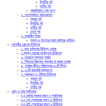
দ্বিতীয় পর্ব
তৃতীয় পর্ব
আমালিয়াত শেষ অংশ
২. তেলেসমাতে হায়ওয়ানাত
প্রথম পর্ব
দ্বিতীয় পর্ব
তৃতীয় পর্ব
চতুর্থ পর্ব
৩. তাজবীদ শিক্ষা
প্রশ্ন ও উত্তর (আল কাউলুছ ছাদিদ)
গোপনীয় রোগের চিকিৎসা
১. ধাতু দুর্বলতার বিভিন্ন এলাজ
২.স্বপ্ন দোষের সর্বোত্তম চিকিৎসা
৩. সহবাসে সক্ষমতা অর্জন
৪. শিশুদের বিছানায় প্রস্রাব না করার এলাজ
৫. গার্হস্থ্য জীবন পরিচালনার ৮৮টি টিপস
৬. ৩০টি যাদুকরি দ্রব্যগুণন
৭. দ্রব্যগুণ ও টোটকা চিকিৎসা
প্রথম পর্ব
দ্বিতীয় পর্ব
তৃতীয় পর্ব
রোগ ও তার প্রতিকার
(১) কোমর ব্যথার কারণ ও প্রতিকার
(২) লো প্রেশারের লক্ষণ ও চিকিৎসা
(৩) হাই প্রেশারের কারণ ও চিকিৎসা