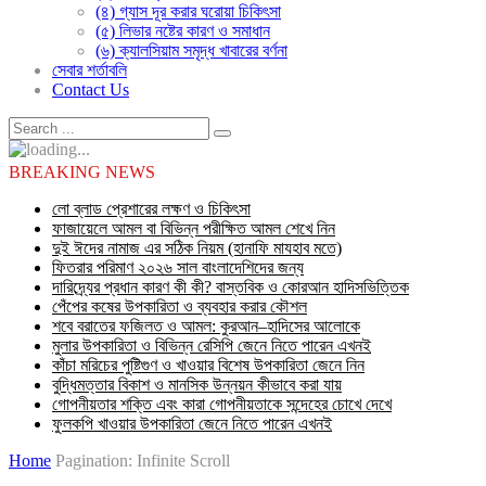
(৪) গ্যাস দূর করার ঘরোয়া চিকিৎসা
(৫) লিভার নষ্টের কারণ ও সমাধান
(৬) ক্যালসিয়াম সমৃদ্ধ খাবারের বর্ণনা
সেবার শর্তাবলি
Contact Us
BREAKING NEWS
লো ব্লাড প্রেশারের লক্ষণ ও চিকিৎসা
ফাজায়েলে আমল বা বিভিন্ন পরীক্ষিত আমল শেখে নিন
দুই ঈদের নামাজ এর সঠিক নিয়ম (হানাফি মাযহাব মতে)
ফিতরার পরিমাণ ২০২৬ সাল বাংলাদেশিদের জন্য
দারিদ্র্যের প্রধান কারণ কী কী? বাস্তবিক ও কোরআন হাদিসভিত্তিক
পেঁপের কষের উপকারিতা ও ব্যবহার করার কৌশল
শবে বরাতের ফজিলত ও আমল: কুরআন–হাদিসের আলোকে
মুলার উপকারিতা ও বিভিন্ন রেসিপি জেনে নিতে পারেন এখনই
কাঁচা মরিচের পুষ্টিগুণ ও খাওয়ার বিশেষ উপকারিতা জেনে নিন
বুদ্ধিমত্তার বিকাশ ও মানসিক উন্নয়ন কীভাবে করা যায়
গোপনীয়তার শক্তি এবং কারা গোপনীয়তাকে সন্দেহের চোখে দেখে
ফুলকপি খাওয়ার উপকারিতা জেনে নিতে পারেন এখনই
Home
Pagination: Infinite Scroll