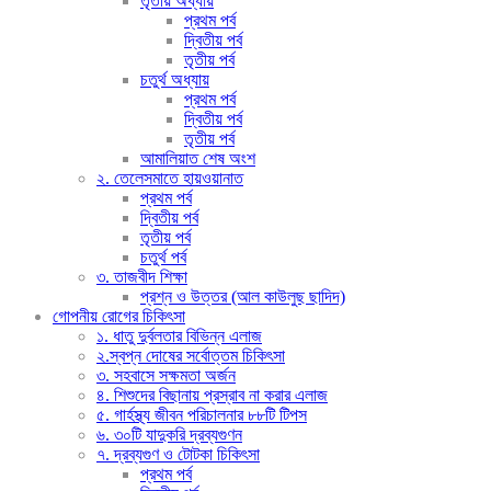
তৃতীয় অধ্যায়
প্রথম পর্ব
দ্বিতীয় পর্ব
তৃতীয় পর্ব
চতুর্থ অধ্যায়
প্রথম পর্ব
দ্বিতীয় পর্ব
তৃতীয় পর্ব
আমালিয়াত শেষ অংশ
২. তেলেসমাতে হায়ওয়ানাত
প্রথম পর্ব
দ্বিতীয় পর্ব
তৃতীয় পর্ব
চতুর্থ পর্ব
৩. তাজবীদ শিক্ষা
প্রশ্ন ও উত্তর (আল কাউলুছ ছাদিদ)
গোপনীয় রোগের চিকিৎসা
১. ধাতু দুর্বলতার বিভিন্ন এলাজ
২.স্বপ্ন দোষের সর্বোত্তম চিকিৎসা
৩. সহবাসে সক্ষমতা অর্জন
৪. শিশুদের বিছানায় প্রস্রাব না করার এলাজ
৫. গার্হস্থ্য জীবন পরিচালনার ৮৮টি টিপস
৬. ৩০টি যাদুকরি দ্রব্যগুণন
৭. দ্রব্যগুণ ও টোটকা চিকিৎসা
প্রথম পর্ব