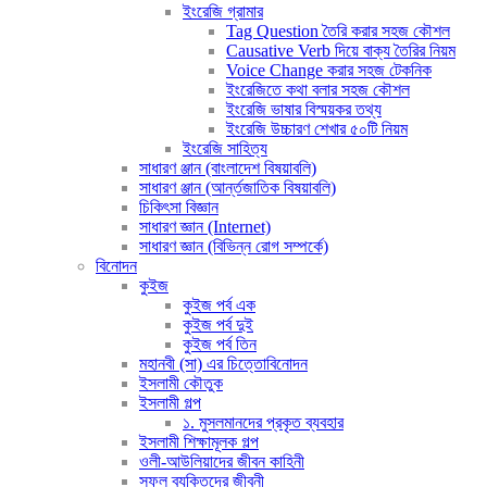
ইংরেজি গ্রামার
Tag Question তৈরি করার সহজ কৌশল
Causative Verb দিয়ে বাক্য তৈরির নিয়ম
Voice Change করার সহজ টেকনিক
ইংরেজিতে কথা বলার সহজ কৌশল
ইংরেজি ভাষার বিস্ময়কর তথ্য
ইংরেজি উচ্চারণ শেখার ৫০টি নিয়ম
ইংরেজি সাহিত্য
সাধারণ ঞ্জান (বাংলাদেশ বিষয়াবলি)
সাধারণ ঞ্জান (আর্ন্তজাতিক বিষয়াবলি)
চিকিৎসা বিজ্ঞান
সাধারণ জ্ঞান (Internet)
সাধারণ জ্ঞান (বিভিন্ন রোগ সম্পর্কে)
বিনোদন
কুইজ
কুইজ পর্ব এক
কুইজ পর্ব দুই
কুইজ পর্ব তিন
মহানবী (সা) এর চিত্তোবিনোদন
ইসলামী কৌতুক
ইসলামী গল্প
১. মুসলমানদের প্রকৃত ব্যবহার
ইসলামী শিক্ষামূলক গল্প
ওলী-আউলিয়াদের জীবন কাহিনী
সফল ব্যক্তিদের জীবনী