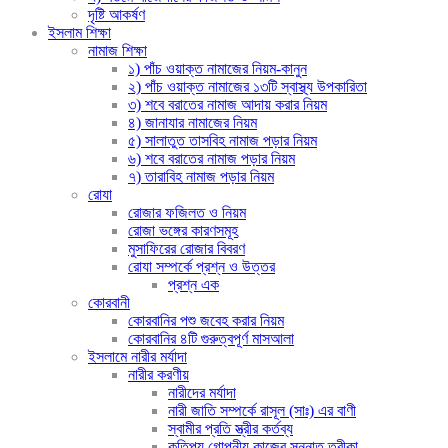
দৃষ্টি আকর্ষণ
ইসলাম শিক্ষা
নামাজ শিক্ষা
১) পাঁচ ওয়াক্ত নামাজের নিয়ম-কানুন
২) পাঁচ ওয়াক্ত নামাজের ১৩টি স্বাস্থ্য উপকারিতা
৩) শবে বরাতের নামাজ আদায় করার নিয়ম
৪) জানাযার নামাজের নিয়ম
৫) সালাতুত তাসবিহ নামাজ পড়ার নিয়ম
৬) শবে বরাতের নামাজ পড়ার নিয়ম
৭) তারাবিহ নামাজ পড়ার নিয়ম
রোযা
রোজার ফজিলত ও নিয়ম
রোজা ভঙ্গের কারণসমূহ
মুসাফিরের রোজার বিবরণ
রোযা সম্পর্কে প্রশ্ন ও উত্তর
প্রশ্ন এক
কোরবানী
কোরবানির পশু জবেহ করার নিয়ম
কোরবানির ৪টি গুরুত্বপূর্ণ মাসআলা
ইসলামে নারীর মর্যাদা
নারীর করণীয়
নারীদের মর্যাদা
নারী জাতি সম্পর্কে রাসূল (সাঃ) এর বাণী
স্বামীর প্রতি স্ত্রীর কর্তব্য
কতিপয় গোপনীয় কাজের সুন্নাত তরীকা