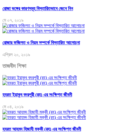
রোজা ভঙ্গের কারণসমূহ বিস্তারিতভাবে জেনে নিন
মে ০৭, ২০১৯
রোজার ফজিলত ও নিয়ম সম্পর্কে বিস্তারিত আলোচনা
এপ্রিল ২০, ২০১৯
তাজবীদ শিক্ষা
হযরত ইয়াকুব বদরপুরী (রহ) এর সংক্ষিপ্ত জীবনী
মে ০৪, ২০১৯
হযরত আহমদ হিজাযী মক্কী (রহ) এর সংক্ষিপ্ত জীবনী