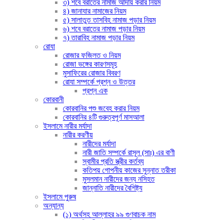
৩) শবে বরাতের নামাজ আদায় করার নিয়ম
৪) জানাযার নামাজের নিয়ম
৫) সালাতুত তাসবিহ নামাজ পড়ার নিয়ম
৬) শবে বরাতের নামাজ পড়ার নিয়ম
৭) তারাবিহ নামাজ পড়ার নিয়ম
রোযা
রোজার ফজিলত ও নিয়ম
রোজা ভঙ্গের কারণসমূহ
মুসাফিরের রোজার বিবরণ
রোযা সম্পর্কে প্রশ্ন ও উত্তর
প্রশ্ন এক
কোরবানী
কোরবানির পশু জবেহ করার নিয়ম
কোরবানির ৪টি গুরুত্বপূর্ণ মাসআলা
ইসলামে নারীর মর্যাদা
নারীর করণীয়
নারীদের মর্যাদা
নারী জাতি সম্পর্কে রাসূল (সাঃ) এর বাণী
স্বামীর প্রতি স্ত্রীর কর্তব্য
কতিপয় গোপনীয় কাজের সুন্নাত তরীকা
মুসলমান নারীদের জন্য নসিহত
জান্নাতি নারীদের বৈশিষ্ট্য
ইসলামে পুরুষ
অন্যান্য
(১) অর্থসহ আল্লাহর ৯৯ গুণবাচক নাম