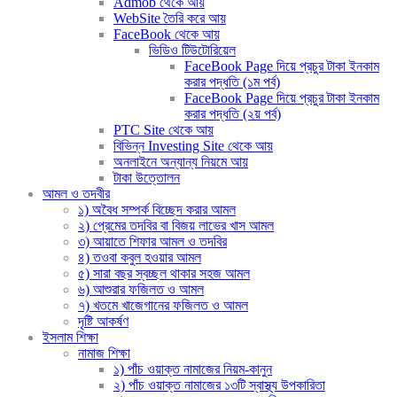
Admob থেকে আয়
WebSite তৈরি করে আয়
FaceBook থেকে আয়
ভিডিও টিউটোরিয়েল
FaceBook Page দিয়ে প্রচুর টাকা ইনকাম
করার পদ্ধতি (১ম পর্ব)
FaceBook Page দিয়ে প্রচুর টাকা ইনকাম
করার পদ্ধতি (২য় পর্ব)
PTC Site থেকে আয়
বিভিন্ন Investing Site থেকে আয়
অনলাইনে অন্যান্য নিয়মে আয়
টাকা উত্তোলন
আমল ও তদবীর
১) অবৈধ সম্পর্ক বিচ্ছেদ করার আমল
২) প্রেমের তদবির বা বিজয় লাভের খাস আমল
৩) আয়াতে শিফার আমল ও তদবির
৪) তওবা কবুল হওয়ার আমল
৫) সারা বছর স্বচ্ছল থাকার সহজ আমল
৬) আশুরার ফজিলত ও আমল
৭) খতমে খাজেগানের ফজিলত ও আমল
দৃষ্টি আকর্ষণ
ইসলাম শিক্ষা
নামাজ শিক্ষা
১) পাঁচ ওয়াক্ত নামাজের নিয়ম-কানুন
২) পাঁচ ওয়াক্ত নামাজের ১৩টি স্বাস্থ্য উপকারিতা