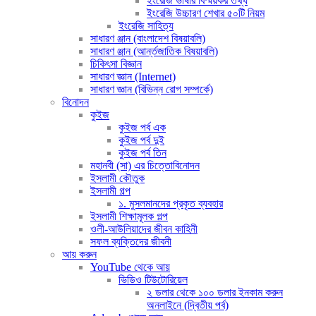
ইংরেজি ভাষার বিস্ময়কর তথ্য
ইংরেজি উচ্চারণ শেখার ৫০টি নিয়ম
ইংরেজি সাহিত্য
সাধারণ ঞ্জান (বাংলাদেশ বিষয়াবলি)
সাধারণ ঞ্জান (আর্ন্তজাতিক বিষয়াবলি)
চিকিৎসা বিজ্ঞান
সাধারণ জ্ঞান (Internet)
সাধারণ জ্ঞান (বিভিন্ন রোগ সম্পর্কে)
বিনোদন
কুইজ
কুইজ পর্ব এক
কুইজ পর্ব দুই
কুইজ পর্ব তিন
মহানবী (সা) এর চিত্তোবিনোদন
ইসলামী কৌতুক
ইসলামী গল্প
১. মুসলমানদের প্রকৃত ব্যবহার
ইসলামী শিক্ষামূলক গল্প
ওলী-আউলিয়াদের জীবন কাহিনী
সফল ব্যক্তিদের জীবনী
আয় করুন
YouTube থেকে আয়
ভিডিও টিউটোরিয়েল
২ ডলার থেকে ১০০ ডলার ইনকাম করুন
অনলাইনে (দ্বিতীয় পর্ব)