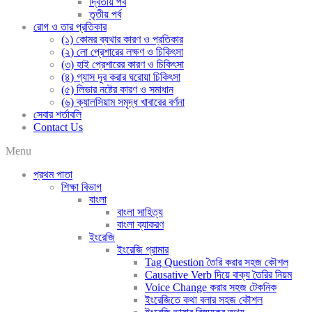
দ্বিতীয় পর্ব
তৃতীয় পর্ব
রোগ ও তার প্রতিকার
(১) কোমর ব্যথার কারণ ও প্রতিকার
(২) লো প্রেশারের লক্ষণ ও চিকিৎসা
(৩) হাই প্রেশারের কারণ ও চিকিৎসা
(৪) গ্যাস দূর করার ঘরোয়া চিকিৎসা
(৫) লিভার নষ্টের কারণ ও সমাধান
(৬) ক্যালসিয়াম সমৃদ্ধ খাবারের বর্ণনা
সেবার শর্তাবলি
Contact Us
Menu
প্রথম পাতা
শিক্ষা বিভাগ
বাংলা
বাংলা সাহিত্য
বাংলা ব্যাকরণ
ইংরেজি
ইংরেজি গ্রামার
Tag Question তৈরি করার সহজ কৌশল
Causative Verb দিয়ে বাক্য তৈরির নিয়ম
Voice Change করার সহজ টেকনিক
ইংরেজিতে কথা বলার সহজ কৌশল