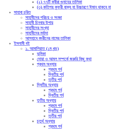
(২) ৭৭টি কবীরা গুনাহের তালিকা
(৩) কতিপয় কুফরী বাক্য যা উচ্চারণে ঈমান থাকবে না
সাহাবা চরিত
সাহাবীদের পরিচয় ও সংজ্ঞা
সাহাবী চিনবার উপায়
সাহাবীদের সংখ্যা
সাহাবীদের মর্যাদা
আসহাবে বদরীনের নামের তালিকা
ইসলামী বই
১. আমালিয়াত (১ম খন্ড)
ভূমিকা
দোয়া ও আমল সম্পর্কে জরুরি কিছু কথা
প্রথম অধ্যায়
প্রথম পর্ব
দ্বিতীয় পর্ব
তৃতীয় পর্ব
দ্বিতীয় অধ্যায়
প্রথম পর্ব
দ্বিতীয় পর্ব
তৃতীয় অধ্যায়
প্রথম পর্ব
দ্বিতীয় পর্ব
তৃতীয় পর্ব
চতুর্থ অধ্যায়
প্রথম পর্ব