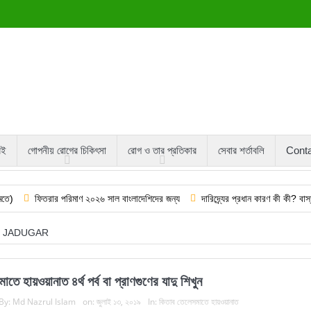
বই
গোপনীয় রোগের চিকিৎসা
রোগ ও তার প্রতিকার
সেবার শর্তাবলি
Cont
িতরার পরিমাণ ২০২৬ সাল বাংলাদেশিদের জন্য
দারিদ্র্যের প্রধান কারণ কী কী? বাস্তবিক ও ক
JADUGAR
াতে হায়ওয়ানাত ৪র্থ পর্ব বা প্রাণগুণের যাদু শিখুন
By:
Md Nazrul Islam
on:
জুলাই ১৩, ২০১৯
In:
কিতাব তেলেসমাতে হায়ওয়ানাত