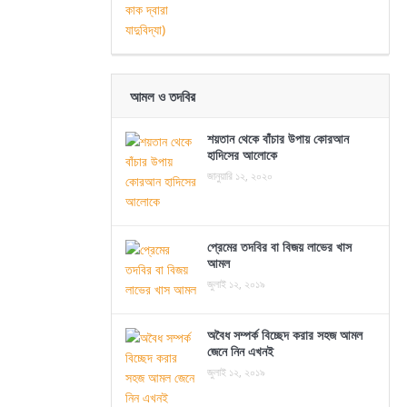
আমল ও তদবির
শয়তান থেকে বাঁচার উপায় কোরআন
হাদিসের আলোকে
জানুয়ারি ১২, ২০২০
প্রেমের তদবির বা বিজয় লাভের খাস
আমল
জুলাই ১২, ২০১৯
অবৈধ সম্পর্ক বিচ্ছেদ করার সহজ আমল
জেনে নিন এখনই
জুলাই ১২, ২০১৯