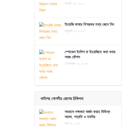
আগস্ট ১৭, ২০২০
ইংরেজি ভাষার বিস্ময়কর তথ্য জেনে নিন
জানুয়ারি ১৬, ২০২০
স্পোকেন ইংলিশ বা ইংরেজিতে কথা বলার
সহজ কৌশল
সেপ্টেম্বর ২৬, ২০১৯
কতিপয় গোপনীয় রোগের চিকিৎসা
সহবাসে সক্ষমতা অর্জন করার বিভিন্ন
আমল, পদ্ধতি ও তদবির
মার্চ ৩১, ২০১৯