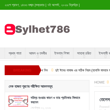
২৩শে শ্রাবণ, ১৪৩৩ বঙ্গাব্দ
|
শুক্রবার
|
৭ই আগস্ট, ২০২৬ খ্রিস্টাব্দ
|
প্রথম পাতা
আমল ও তদবীর
ইসলাম শিক্ষা
সাহাবা চরিত
ইসলামী 
িন্ন পরীক্ষিত আমল শেখে নিন
BREAKING
দুই ঈদের নামাজ এর সঠিক নিয়ম (হানাফি মাযহাব মতে)
ফ
NEWS
HOME
নেক হাজত পূরণের পরীক্ষিত আমলসমূহ
দরিদ্র হওয়ার কারণ ও তার প্রতিকার কিভাবে
তেলেসম
করবেন
Posted 
সেপ্টেম্বর ০২, ২০১৯