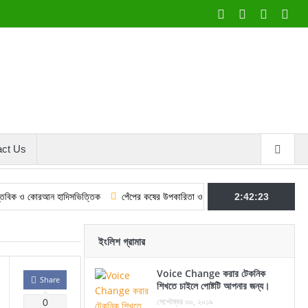
act Us
োরআন হাদিসভিত্তিক
পেঁপের কষের উপকারিতা ও ব্যবহার করার কৌশল
2:42:24
শবে বরাতের ফজি
ইংলিশ গ্রামার
Voice Change করার টেকনিক
Share
শিখতে চাইলে পোষ্টটি আপনার জন্য।
সেপ্টেম্বর ৩০, ২০১৯
0