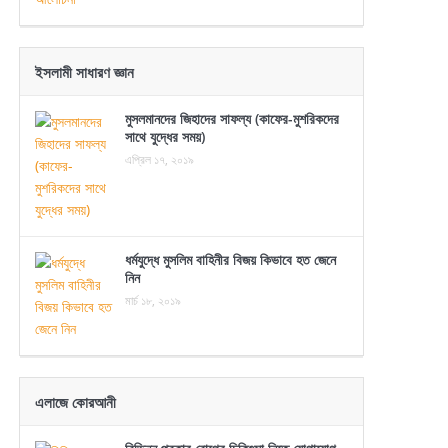
ইসলামী সাধারণ জ্ঞান
মুসলমানদের জিহাদের সাফল্য (কাফের-মুশরিকদের
সাথে যুদ্ধের সময়)
এপ্রিল ১৭, ২০১৯
ধর্মযুদ্ধে মুসলিম বাহিনীর বিজয় কিভাবে হত জেনে
নিন
মার্চ ১৮, ২০১৯
এলাজে কোরআনী