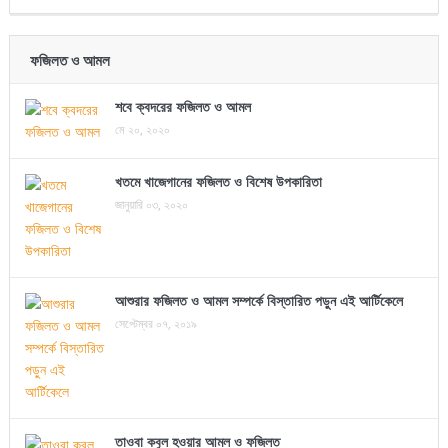
ফজিলত ও আমল
শবে ক্বদরের ফজিলত ও আমল
মে ২০, ২০২০
খতমে খাজেগানের ফজিলত ও বিশেষ উপকারিতা
জানুয়ারি ০৩, ২০২০
আশুরার ফজিলত ও আমল সম্পর্কে বিস্তারিত পড়ুন এই আর্টিকেলে
সেপ্টেম্বর ০৭, ২০১৯
তাওবা কবুল হওয়ার আমল ও ফজিলত