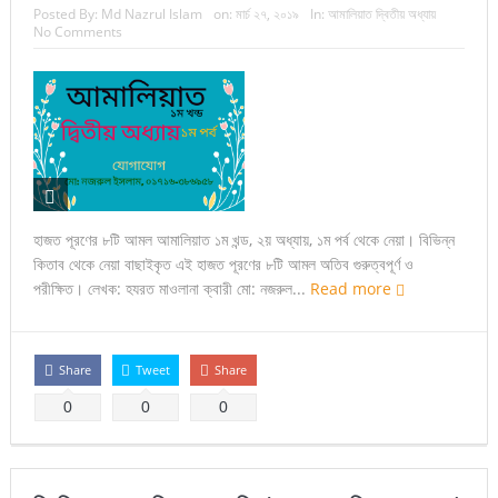
Posted By:
Md Nazrul Islam
on:
মার্চ ২৭, ২০১৯
In:
আমালিয়াত দ্বিতীয় অধ্যায়
No Comments
হাজত পূরণের ৮টি আমল আমালিয়াত ১ম খন্ড, ২য় অধ্যায়, ১ম পর্ব থেকে নেয়া। বিভিন্ন
কিতাব থেকে নেয়া বাছাইকৃত এই হাজত পূরণের ৮টি আমল অতিব গুরুত্বপূর্ণ ও
পরীক্ষিত। লেখক: হযরত মাওলানা ক্বারী মো: নজরুল...
Read more
Share
Tweet
Share
0
0
0