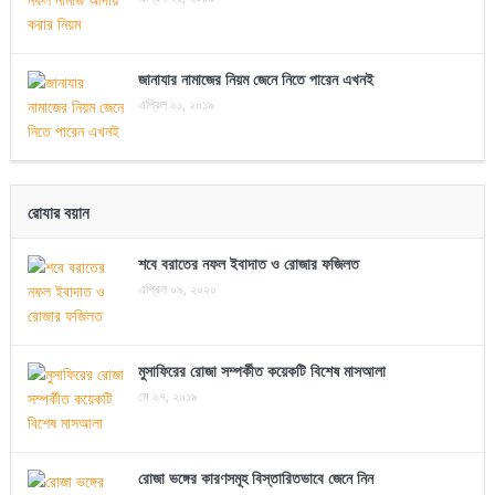
জানাযার নামাজের নিয়ম জেনে নিতে পারেন এখনই
এপ্রিল ০১, ২০১৯
রোযার বয়ান
শবে বরাতের নফল ইবাদাত ও রোজার ফজিলত
এপ্রিল ০৯, ২০২০
মুসাফিরের রোজা সম্পর্কীত কয়েকটি বিশেষ মাসআলা
মে ০৭, ২০১৯
রোজা ভঙ্গের কারণসমূহ বিস্তারিতভাবে জেনে নিন