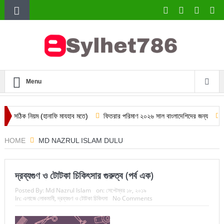
Menu
ম (হানাফি মাযহাব মতে)
ফিতরার পরিমাণ ২০২৬ সাল বাংলাদেশিদের জন্য
দারিদ্র্যের প
HOME
MD NAZRUL ISLAM DULU
দ্রব্যগুণ ও টোটকা চিকিৎসার গুরুত্ব (পর্ব এক)
Posted By:
Md Nazrul Islam
on:
সেপ্টেম্বর ১৮, ২০১৯
In:
এলাজে লোকমানী
,
দ্রব্যগুণ ও টোটকা চিকিৎসা
No Comments