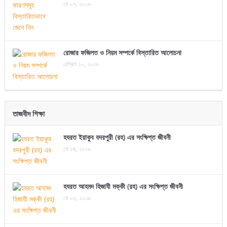
মে ০৭, ২০১৯
রোজার ফজিলত ও নিয়ম সম্পর্কে বিস্তারিত আলোচনা
এপ্রিল ২০, ২০১৯
তাজবীদ শিক্ষা
হযরত ইয়াকুব বদরপুরী (রহ) এর সংক্ষিপ্ত জীবনী
মে ০৪, ২০১৯
হযরত আহমদ হিজাযী মক্কী (রহ) এর সংক্ষিপ্ত জীবনী
মে ০৩, ২০১৯