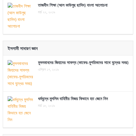
তাজবীদ শিক্ষা (আল কাউলুছ ছাদিদ) বাংলা আলোচনা
মার্চ ২২, ২০১৯
ইসলামী সাধারণ জ্ঞান
মুসলমানদের জিহাদের সাফল্য (কাফের-মুশরিকদের সাথে যুদ্ধের সময়)
এপ্রিল ১৭, ২০১৯
ধর্মযুদ্ধে মুসলিম বাহিনীর বিজয় কিভাবে হত জেনে নিন
মার্চ ১৮, ২০১৯