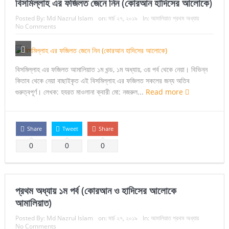
বিসমিল্লাহ এর ফজিলত জেনে নিন (কোরআন হাদিসের আলোকে)
Posted By:
Md Nazrul Islam
on:
মার্চ ২৭, ২০১৯
In:
আমালিয়াত প্রথম অধ্যায়
No Comments
বিসমিল্লাহ এর ফজিলত আমালিয়াত ১ম খন্ড, ১ম অধ্যায়, ৩য় পর্ব থেকে নেয়া। বিভিন্ন
কিতাব থেকে নেয়া বাছাইকৃত এই বিসমিল্লাহ এর ফজিলত সকলের জন্য অতিব
গুরুত্বপূর্ণ। লেখক: হযরত মাওলানা ক্বারী মো: নজরুল...
Read more
Share
Tweet
Share
0
0
0
প্রথম অধ্যায় ১ম পর্ব (কোরআন ও হাদিসের আলোকে
আমালিয়াত)
Posted By:
Md Nazrul Islam
on:
মার্চ ২৭, ২০১৯
In:
আমালিয়াত প্রথম অধ্যায়
No Comments