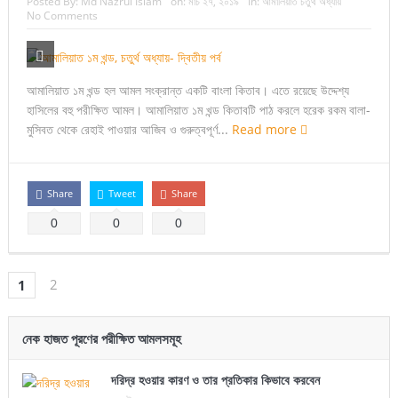
Posted By:
Md Nazrul Islam
on:
মার্চ ২৭, ২০১৯
In:
আমালিয়াত চতুর্থ অধ্যায়
No Comments
আমালিয়াত ১ম খন্ড হল আমল সংক্রান্ত একটি বাংলা কিতাব। এতে রয়েছে উদ্দেশ্য
হাসিলের বহু পরীক্ষিত আমল। আমালিয়াত ১ম খন্ড কিতাবটি পাঠ করলে হরেক রকম বালা-
মুসিবত থেকে রেহাই পাওয়ার আজিব ও গুরুত্বপূর্ণ...
Read more
Share
Tweet
Share
0
0
0
2
1
নেক হাজত পূরণের পরীক্ষিত আমলসমূহ
দরিদ্র হওয়ার কারণ ও তার প্রতিকার কিভাবে করবেন