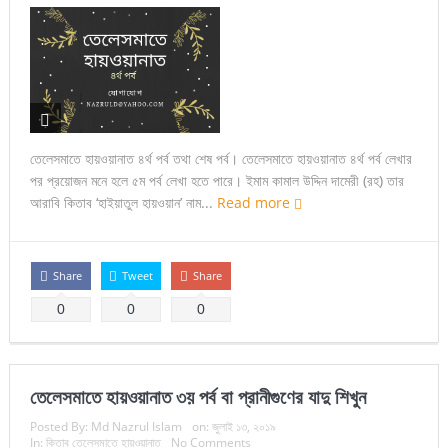
তেলেসমাতে হায়ওয়ানাত ৪র্থ পর্ব তথা শেষ পর্ব। তেলেসমাতে হায়ওয়ানাত ৪র্থ পর্ব লেখার
পর প্রয়োজন মনে হলে ৫ম পর্ব লেখা হতে পারে। ইমাম কামাল উদ্দিন দামেরী (রহ) তার
আরাবি কিতাব ‘হাইয়াতুল হায়ওয়ান’ নাম...
Read more
Share
Tweet
Share
0
0
0
তেলেসমাতে হায়ওয়ানাত ৩য় পর্ব বা প্রানীগুণের যাদু শিখুন
Posted By:
Md Nazrul Islam
on:
জুলাই ১৩, ২০১৯
In:
কিতাব তেলেসমাতে হায়ওয়ানাত
No Comments