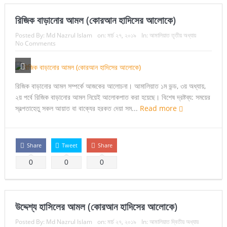
রিজিক বাড়ানোর আমল (কোরআন হাদিসের আলোকে)
Posted By:
Md Nazrul Islam
on:
মার্চ ২৭, ২০১৯
In:
আমালিয়াত তৃতীয় অধ্যায়
No Comments
রিজিক বাড়ানোর আমল সম্পর্কে আজকের আলোচনা। আমালিয়াত ১ম ভন্ড, ৩য় অধ্যায়,
২য় পর্বে রিজিক বাড়ানোর আমল নিয়েই আলোকপাত করা হয়েছে। বিশেষ দ্রষ্টব্য: সময়ের
স্বল্পতাহেতু সকল আয়াত বা বাক্যের হরকত দেয়া সম...
Read more
Share
Tweet
Share
0
0
0
উদ্দেশ্য হাসিলের আমল (কোরআন হাদিসের আলোকে)
Posted By:
Md Nazrul Islam
on:
মার্চ ২৭, ২০১৯
In:
আমালিয়াত দ্বিতীয় অধ্যায়