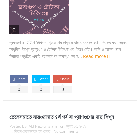
দ্রব্যগুণ ও টোটকা চিকিৎসা প্রয়োগের মাধ্যমে হাজার রকমের রোগ নিরাময় করা সম্ভব।
আধুনিক বিশ্বে দ্রব্যগুণ ও টোটকা চিকিৎসা এর বিকল্প নেই। আদি ও আসল রোগ
নিরাময় পদ্ধতির একটি গ্রহনযোগ্য ব্যবস্থা হল ই...
Read more
Share
Tweet
Share
0
0
0
তেলেসমাতে হায়ওয়ানাত ৪র্থ পর্ব বা প্রাণগুণের যাদু শিখুন
Posted By:
Md Nazrul Islam
on:
জুলাই ১৩, ২০১৯
In:
কিতাব তেলেসমাতে হায়ওয়ানাত
No Comments