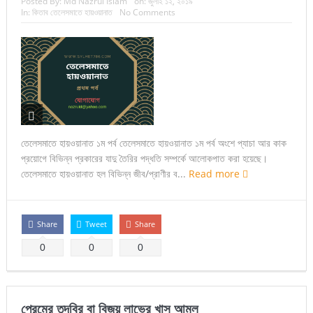
Posted By:
Md Nazrul Islam
on:
জুলাই ১২, ২০১৯
In:
কিতাব তেলেসমাতে হায়ওয়ানাত
No Comments
তেলেসমাতে হায়ওয়ানাত ১ম পর্ব তেলেসমাতে হায়ওয়ানাত ১ম পর্ব অংশে প্যাচা আর কাক
প্রয়োগে বিভিন্ন প্রকারের যাদু তৈরির পদ্ধতি সম্পর্কে আলোকপাত করা হয়েছে।
তেলেসমাতে হায়ওয়ানাত হল বিভিন্ন জীব/প্রাণীর ব...
Read more
Share
Tweet
Share
0
0
0
প্রেমের তদবির বা বিজয় লাভের খাস আমল