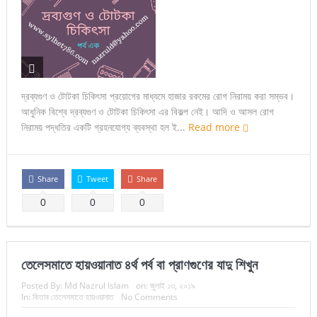
দ্রব্যগুণ ও টোটকা চিকিৎসা প্রয়োগের মাধ্যমে হাজার রকমের রোগ নিরাময় করা সম্ভব।
আধুনিক বিশ্বে দ্রব্যগুণ ও টোটকা চিকিৎসা এর বিকল্প নেই। আদি ও আসল রোগ
নিরাময় পদ্ধতির একটি গ্রহনযোগ্য ব্যবস্থা হল ই...
Read more
Share
Tweet
Share
0
0
0
তেলেসমাতে হায়ওয়ানাত ৪র্থ পর্ব বা প্রাণগুণের যাদু শিখুন
Posted By:
Md Nazrul Islam
on:
জুলাই ১৩, ২০১৯
In:
কিতাব তেলেসমাতে হায়ওয়ানাত
No Comments