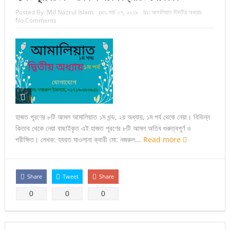
Posted By:
Md Nazrul Islam
on:
মার্চ ২৭, ২০১৯
In:
আমালিয়াত দ্বিতীয় অধ্যায়
No Comments
হাজত পূরণের ৮টি আমল আমালিয়াত ১ম খন্ড, ২য় অধ্যায়, ১ম পর্ব থেকে নেয়া। বিভিন্ন
কিতাব থেকে নেয়া বাছাইকৃত এই হাজত পূরণের ৮টি আমল অতিব গুরুত্বপূর্ণ ও
পরীক্ষিত। লেখক: হযরত মাওলানা ক্বারী মো: নজরুল...
Read more
Share
Tweet
Share
0
0
0