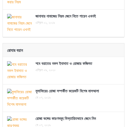
জানাযার নামাজের নিয়ম জেনে নিতে পারেন এখনই
এপ্রিল ০১, ২০১৯
রোযার বয়ান
শবে বরাতের নফল ইবাদাত ও রোজার ফজিলত
এপ্রিল ০৯, ২০২০
মুসাফিরের রোজা সম্পর্কীত কয়েকটি বিশেষ মাসআলা
মে ০৭, ২০১৯
রোজা ভঙ্গের কারণসমূহ বিস্তারিতভাবে জেনে নিন
মে ০৭, ২০১৯