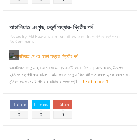
আমালিয়াত ১ম খন্ড, চতুর্থ অধ্যায়- দ্বিতীয় পর্ব
Posted By:
Md Nazrul Islam
on:
মার্চ ২৭, ২০১৯
In:
আমালিয়াত চতুর্থ অধ্যায়
No Comments
আমালিয়াত ১ম খন্ড হল আমল সংক্রান্ত একটি বাংলা কিতাব। এতে রয়েছে উদ্দেশ্য
হাসিলের বহু পরীক্ষিত আমল। আমালিয়াত ১ম খন্ড কিতাবটি পাঠ করলে হরেক রকম বালা-
মুসিবত থেকে রেহাই পাওয়ার আজিব ও গুরুত্বপূর্ণ...
Read more
Share
Tweet
Share
0
0
0