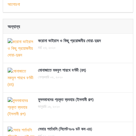
অন্যান্য
করোনা ভাইরাস ও কিছু প্রয়োজনীয় দোয়া-দুরূদ
মার্চ ২৩, ২০২০
মোনাজাতে মকবুল শায়খে বর্ণভী (রহ)
ফেব্রুয়ারি ০৮, ২০২০
মুসলমানদের প্রকৃত ব্যবহার (ইসলামী গল্প)
জানুয়ারি ১৬, ২০২০
সেবার শর্তাবলি (সিলেট৭৮৬ ডট কম এর)
মার্চ ১০, ২০১৯