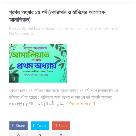
প্রথম অধ্যায় ১ম পর্ব (কোরআন ও হাদিসের আলোকে
আমালিয়াত)
Posted By:
Md Nazrul Islam
on:
মার্চ ২৭, ২০১৯
In:
আমালিয়াত প্রথম অধ্যায়
No Comments
প্রথম অধ্যায় ১ম পর্ব শুরু আমালিয়াত প্রথম অধ্যায় ১ম পর্ব অংশে বিসমিল্লাহ এর
ফজিলত বর্ণিত হয়েছে। পাঠকদের জন্য প্রথম অধ্যায় ১ম পর্ব অংশটি অত্যন্ত
গুরুত্বপূর্ণ। بِسْمِ اللَّهِ الرَّحْمَنِ الرَّح...
Read more
Share
Tweet
Share
0
0
0