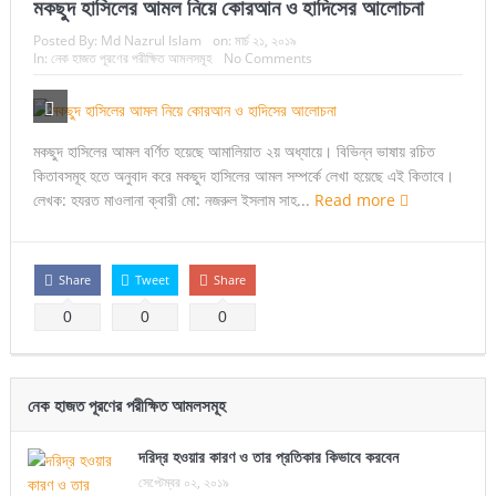
মকছুদ হাসিলের আমল নিয়ে কোরআন ও হাদিসের আলোচনা
Posted By:
Md Nazrul Islam
on:
মার্চ ২১, ২০১৯
In:
নেক হাজত পূরণের পরীক্ষিত আমলসমূহ
No Comments
মকছুদ হাসিলের আমল বর্ণিত হয়েছে আমালিয়াত ২য় অধ্যায়ে। বিভিন্ন ভাষায় রচিত
কিতাবসমূহ হতে অনুবাদ করে মকছুদ হাসিলের আমল সম্পর্কে লেখা হয়েছে এই কিতাবে।
লেখক: হযরত মাওলানা ক্বারী মো: নজরুল ইসলাম সাহ...
Read more
Share
Tweet
Share
0
0
0
নেক হাজত পূরণের পরীক্ষিত আমলসমূহ
দরিদ্র হওয়ার কারণ ও তার প্রতিকার কিভাবে করবেন
সেপ্টেম্বর ০২, ২০১৯