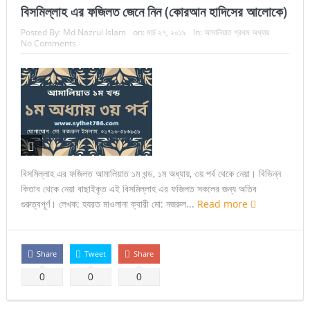
বিসমিল্লাহ এর ফজিলত জেনে নিন (কোরআন হাদিসের আলোকে)
Posted By:
Md Nazrul Islam
on:
মার্চ ২৭, ২০১৯
In:
আমালিয়াত প্রথম অধ্যায়
No Comments
বিসমিল্লাহ এর ফজিলত আমালিয়াত ১ম খন্ড, ১ম অধ্যায়, ৩য় পর্ব থেকে নেয়া। বিভিন্ন
কিতাব থেকে নেয়া বাছাইকৃত এই বিসমিল্লাহ এর ফজিলত সকলের জন্য অতিব
গুরুত্বপূর্ণ। লেখক: হযরত মাওলানা ক্বারী মো: নজরুল...
Read more
Share
Tweet
Share
0
0
0