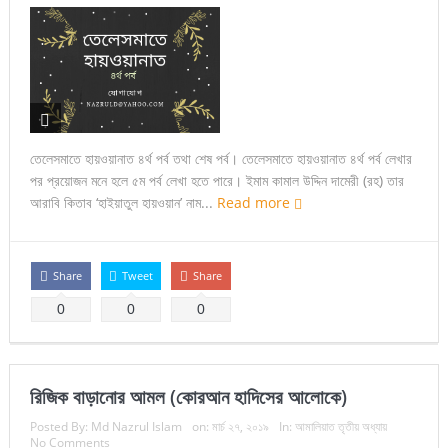
তেলেসমাতে হায়ওয়ানাত ৪র্থ পর্ব তথা শেষ পর্ব। তেলেসমাতে হায়ওয়ানাত ৪র্থ পর্ব লেখার
পর প্রয়োজন মনে হলে ৫ম পর্ব লেখা হতে পারে। ইমাম কামাল উদ্দিন দামেরী (রহ) তার
আরাবি কিতাব ‘হাইয়াতুল হায়ওয়ান’ নাম...
Read more
Share
Tweet
Share
0
0
0
রিজিক বাড়ানোর আমল (কোরআন হাদিসের আলোকে)
Posted By:
Md Nazrul Islam
on:
মার্চ ২৭, ২০১৯
In:
আমালিয়াত তৃতীয় অধ্যায়
No Comments