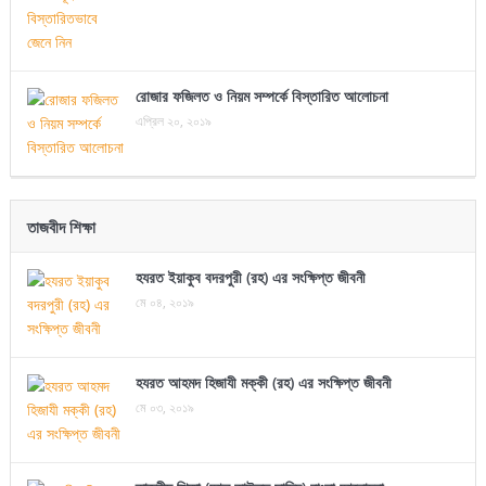
রোজার ফজিলত ও নিয়ম সম্পর্কে বিস্তারিত আলোচনা
এপ্রিল ২০, ২০১৯
তাজবীদ শিক্ষা
হযরত ইয়াকুব বদরপুরী (রহ) এর সংক্ষিপ্ত জীবনী
মে ০৪, ২০১৯
হযরত আহমদ হিজাযী মক্কী (রহ) এর সংক্ষিপ্ত জীবনী
মে ০৩, ২০১৯