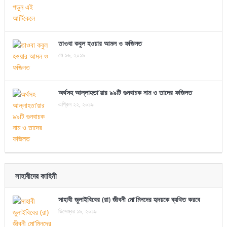
তাওবা কবুল হওয়ার আমল ও ফজিলত
মে ১৬, ২০১৯
অর্থসহ আল্লাহতা’য়ার ৯৯টি গুনবাচক নাম ও তাদের ফজিলত
এপ্রিল ২২, ২০১৯
সাহাবীদের কাহিনী
সাহাবী জুলাইবিবের (রা) জীবনী মো’মিনদের হৃদয়কে ব্যথিত করবে
ডিসেম্বর ১৯, ২০১৯