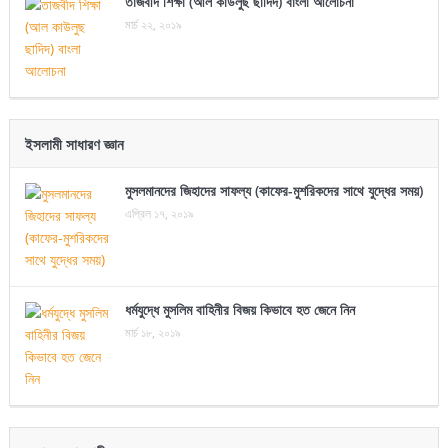
তাজবীদ শিক্ষা (আল কাউলুছ ছাদিদ) বাংলা আলোচনা
মার্চ ২২, ২০১৯
ইসলামী সাধারণ জ্ঞান
মুসলমানদের জিহাদের সাফল্য (কাফের-মুশরিকদের সাথে যুদ্ধের সময়)
এপ্রিল ১৭, ২০১৯
ধর্মযুদ্ধে মুসলিম বাহিনীর বিজয় কিভাবে হত জেনে নিন
মার্চ ১৮, ২০১৯