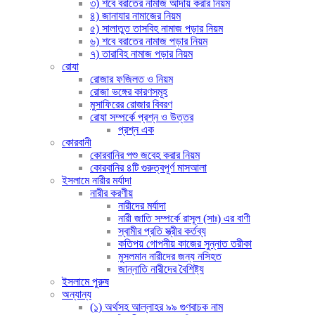
৩) শবে বরাতের নামাজ আদায় করার নিয়ম
৪) জানাযার নামাজের নিয়ম
৫) সালাতুত তাসবিহ নামাজ পড়ার নিয়ম
৬) শবে বরাতের নামাজ পড়ার নিয়ম
৭) তারাবিহ নামাজ পড়ার নিয়ম
রোযা
রোজার ফজিলত ও নিয়ম
রোজা ভঙ্গের কারণসমূহ
মুসাফিরের রোজার বিবরণ
রোযা সম্পর্কে প্রশ্ন ও উত্তর
প্রশ্ন এক
কোরবানী
কোরবানির পশু জবেহ করার নিয়ম
কোরবানির ৪টি গুরুত্বপূর্ণ মাসআলা
ইসলামে নারীর মর্যাদা
নারীর করণীয়
নারীদের মর্যাদা
নারী জাতি সম্পর্কে রাসূল (সাঃ) এর বাণী
স্বামীর প্রতি স্ত্রীর কর্তব্য
কতিপয় গোপনীয় কাজের সুন্নাত তরীকা
মুসলমান নারীদের জন্য নসিহত
জান্নাতি নারীদের বৈশিষ্ট্য
ইসলামে পুরুষ
অন্যান্য
(১) অর্থসহ আল্লাহর ৯৯ গুণবাচক নাম