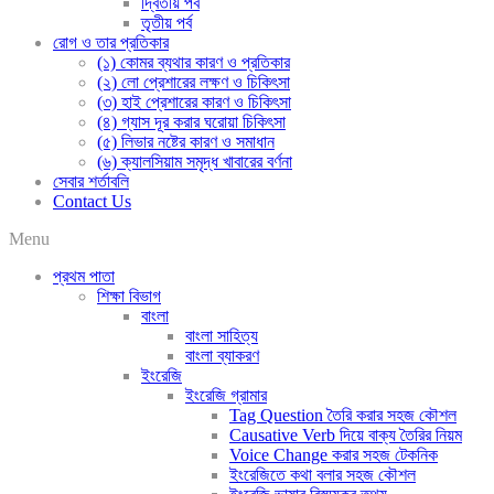
দ্বিতীয় পর্ব
তৃতীয় পর্ব
রোগ ও তার প্রতিকার
(১) কোমর ব্যথার কারণ ও প্রতিকার
(২) লো প্রেশারের লক্ষণ ও চিকিৎসা
(৩) হাই প্রেশারের কারণ ও চিকিৎসা
(৪) গ্যাস দূর করার ঘরোয়া চিকিৎসা
(৫) লিভার নষ্টের কারণ ও সমাধান
(৬) ক্যালসিয়াম সমৃদ্ধ খাবারের বর্ণনা
সেবার শর্তাবলি
Contact Us
Menu
প্রথম পাতা
শিক্ষা বিভাগ
বাংলা
বাংলা সাহিত্য
বাংলা ব্যাকরণ
ইংরেজি
ইংরেজি গ্রামার
Tag Question তৈরি করার সহজ কৌশল
Causative Verb দিয়ে বাক্য তৈরির নিয়ম
Voice Change করার সহজ টেকনিক
ইংরেজিতে কথা বলার সহজ কৌশল