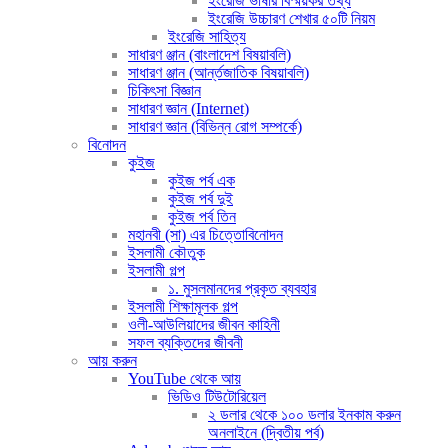
ইংরেজি ভাষার বিস্ময়কর তথ্য
ইংরেজি উচ্চারণ শেখার ৫০টি নিয়ম
ইংরেজি সাহিত্য
সাধারণ ঞ্জান (বাংলাদেশ বিষয়াবলি)
সাধারণ ঞ্জান (আর্ন্তজাতিক বিষয়াবলি)
চিকিৎসা বিজ্ঞান
সাধারণ জ্ঞান (Internet)
সাধারণ জ্ঞান (বিভিন্ন রোগ সম্পর্কে)
বিনোদন
কুইজ
কুইজ পর্ব এক
কুইজ পর্ব দুই
কুইজ পর্ব তিন
মহানবী (সা) এর চিত্তোবিনোদন
ইসলামী কৌতুক
ইসলামী গল্প
১. মুসলমানদের প্রকৃত ব্যবহার
ইসলামী শিক্ষামূলক গল্প
ওলী-আউলিয়াদের জীবন কাহিনী
সফল ব্যক্তিদের জীবনী
আয় করুন
YouTube থেকে আয়
ভিডিও টিউটোরিয়েল
২ ডলার থেকে ১০০ ডলার ইনকাম করুন
অনলাইনে (দ্বিতীয় পর্ব)