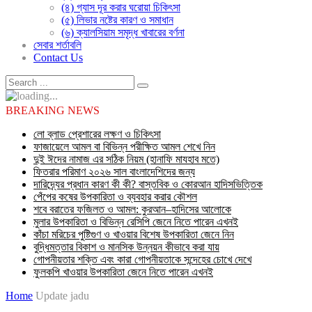
(৪) গ্যাস দূর করার ঘরোয়া চিকিৎসা
(৫) লিভার নষ্টের কারণ ও সমাধান
(৬) ক্যালসিয়াম সমৃদ্ধ খাবারের বর্ণনা
সেবার শর্তাবলি
Contact Us
BREAKING NEWS
লো ব্লাড প্রেশারের লক্ষণ ও চিকিৎসা
ফাজায়েলে আমল বা বিভিন্ন পরীক্ষিত আমল শেখে নিন
দুই ঈদের নামাজ এর সঠিক নিয়ম (হানাফি মাযহাব মতে)
ফিতরার পরিমাণ ২০২৬ সাল বাংলাদেশিদের জন্য
দারিদ্র্যের প্রধান কারণ কী কী? বাস্তবিক ও কোরআন হাদিসভিত্তিক
পেঁপের কষের উপকারিতা ও ব্যবহার করার কৌশল
শবে বরাতের ফজিলত ও আমল: কুরআন–হাদিসের আলোকে
মুলার উপকারিতা ও বিভিন্ন রেসিপি জেনে নিতে পারেন এখনই
কাঁচা মরিচের পুষ্টিগুণ ও খাওয়ার বিশেষ উপকারিতা জেনে নিন
বুদ্ধিমত্তার বিকাশ ও মানসিক উন্নয়ন কীভাবে করা যায়
গোপনীয়তার শক্তি এবং কারা গোপনীয়তাকে সন্দেহের চোখে দেখে
ফুলকপি খাওয়ার উপকারিতা জেনে নিতে পারেন এখনই
Home
Update jadu