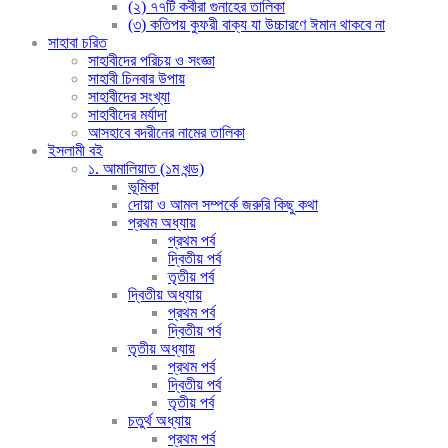
(২) ৭৭টি কবীরা গুনাহের তালিকা
(৩) কতিপয় কুফরী বাক্য যা উচ্চারণে ঈমান থাকবে না
সাহাবা চরিত
সাহাবীদের পরিচয় ও সংজ্ঞা
সাহাবী চিনবার উপায়
সাহাবীদের সংখ্যা
সাহাবীদের মর্যাদা
আসহাবে বদরীনের নামের তালিকা
ইসলামী বই
১. আমালিয়াত (১ম খন্ড)
ভূমিকা
দোয়া ও আমল সম্পর্কে জরুরি কিছু কথা
প্রথম অধ্যায়
প্রথম পর্ব
দ্বিতীয় পর্ব
তৃতীয় পর্ব
দ্বিতীয় অধ্যায়
প্রথম পর্ব
দ্বিতীয় পর্ব
তৃতীয় অধ্যায়
প্রথম পর্ব
দ্বিতীয় পর্ব
তৃতীয় পর্ব
চতুর্থ অধ্যায়
প্রথম পর্ব