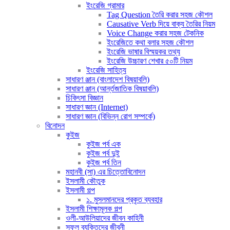
ইংরেজি গ্রামার
Tag Question তৈরি করার সহজ কৌশল
Causative Verb দিয়ে বাক্য তৈরির নিয়ম
Voice Change করার সহজ টেকনিক
ইংরেজিতে কথা বলার সহজ কৌশল
ইংরেজি ভাষার বিস্ময়কর তথ্য
ইংরেজি উচ্চারণ শেখার ৫০টি নিয়ম
ইংরেজি সাহিত্য
সাধারণ ঞ্জান (বাংলাদেশ বিষয়াবলি)
সাধারণ ঞ্জান (আর্ন্তজাতিক বিষয়াবলি)
চিকিৎসা বিজ্ঞান
সাধারণ জ্ঞান (Internet)
সাধারণ জ্ঞান (বিভিন্ন রোগ সম্পর্কে)
বিনোদন
কুইজ
কুইজ পর্ব এক
কুইজ পর্ব দুই
কুইজ পর্ব তিন
মহানবী (সা) এর চিত্তোবিনোদন
ইসলামী কৌতুক
ইসলামী গল্প
১. মুসলমানদের প্রকৃত ব্যবহার
ইসলামী শিক্ষামূলক গল্প
ওলী-আউলিয়াদের জীবন কাহিনী
সফল ব্যক্তিদের জীবনী