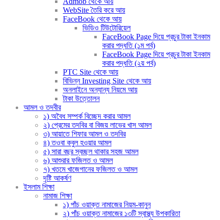
Admob থেকে আয়
WebSite তৈরি করে আয়
FaceBook থেকে আয়
ভিডিও টিউটোরিয়েল
FaceBook Page দিয়ে প্রচুর টাকা ইনকাম
করার পদ্ধতি (১ম পর্ব)
FaceBook Page দিয়ে প্রচুর টাকা ইনকাম
করার পদ্ধতি (২য় পর্ব)
PTC Site থেকে আয়
বিভিন্ন Investing Site থেকে আয়
অনলাইনে অন্যান্য নিয়মে আয়
টাকা উত্তোলন
আমল ও তদবীর
১) অবৈধ সম্পর্ক বিচ্ছেদ করার আমল
২) প্রেমের তদবির বা বিজয় লাভের খাস আমল
৩) আয়াতে শিফার আমল ও তদবির
৪) তওবা কবুল হওয়ার আমল
৫) সারা বছর স্বচ্ছল থাকার সহজ আমল
৬) আশুরার ফজিলত ও আমল
৭) খতমে খাজেগানের ফজিলত ও আমল
দৃষ্টি আকর্ষণ
ইসলাম শিক্ষা
নামাজ শিক্ষা
১) পাঁচ ওয়াক্ত নামাজের নিয়ম-কানুন
২) পাঁচ ওয়াক্ত নামাজের ১৩টি স্বাস্থ্য উপকারিতা