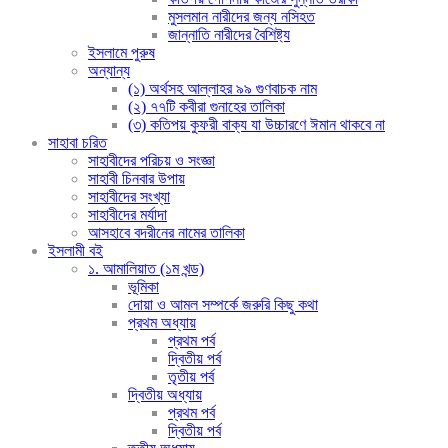
মুসলমান নারীদের জন্য নসিহত
জান্নাতি নারীদের বৈশিষ্ট্য
ইসলামে পুরুষ
অন্যান্য
(১) অর্থসহ আল্লাহর ৯৯ গুণবাচক নাম
(২) ৭৭টি কবীরা গুনাহের তালিকা
(৩) কতিপয় কুফরী বাক্য যা উচ্চারণে ঈমান থাকবে না
সাহাবা চরিত
সাহাবীদের পরিচয় ও সংজ্ঞা
সাহাবী চিনবার উপায়
সাহাবীদের সংখ্যা
সাহাবীদের মর্যাদা
আসহাবে বদরীনের নামের তালিকা
ইসলামী বই
১. আমালিয়াত (১ম খন্ড)
ভূমিকা
দোয়া ও আমল সম্পর্কে জরুরি কিছু কথা
প্রথম অধ্যায়
প্রথম পর্ব
দ্বিতীয় পর্ব
তৃতীয় পর্ব
দ্বিতীয় অধ্যায়
প্রথম পর্ব
দ্বিতীয় পর্ব