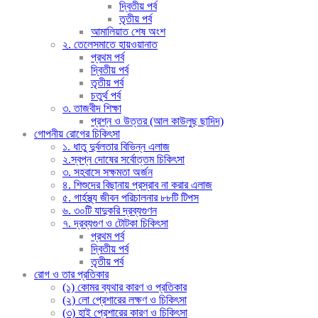
দ্বিতীয় পর্ব
তৃতীয় পর্ব
আমালিয়াত শেষ অংশ
২. তেলেসমাতে হায়ওয়ানাত
প্রথম পর্ব
দ্বিতীয় পর্ব
তৃতীয় পর্ব
চতুর্থ পর্ব
৩. তাজবীদ শিক্ষা
প্রশ্ন ও উত্তর (আল কাউলুছ ছাদিদ)
গোপনীয় রোগের চিকিৎসা
১. ধাতু দুর্বলতার বিভিন্ন এলাজ
২.স্বপ্ন দোষের সর্বোত্তম চিকিৎসা
৩. সহবাসে সক্ষমতা অর্জন
৪. শিশুদের বিছানায় প্রস্রাব না করার এলাজ
৫. গার্হস্থ্য জীবন পরিচালনার ৮৮টি টিপস
৬. ৩০টি যাদুকরি দ্রব্যগুণন
৭. দ্রব্যগুণ ও টোটকা চিকিৎসা
প্রথম পর্ব
দ্বিতীয় পর্ব
তৃতীয় পর্ব
রোগ ও তার প্রতিকার
(১) কোমর ব্যথার কারণ ও প্রতিকার
(২) লো প্রেশারের লক্ষণ ও চিকিৎসা
(৩) হাই প্রেশারের কারণ ও চিকিৎসা