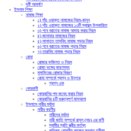
দৃষ্টি আকর্ষণ
ইসলাম শিক্ষা
নামাজ শিক্ষা
১) পাঁচ ওয়াক্ত নামাজের নিয়ম-কানুন
২) পাঁচ ওয়াক্ত নামাজের ১৩টি স্বাস্থ্য উপকারিতা
৩) শবে বরাতের নামাজ আদায় করার নিয়ম
৪) জানাযার নামাজের নিয়ম
৫) সালাতুত তাসবিহ নামাজ পড়ার নিয়ম
৬) শবে বরাতের নামাজ পড়ার নিয়ম
৭) তারাবিহ নামাজ পড়ার নিয়ম
রোযা
রোজার ফজিলত ও নিয়ম
রোজা ভঙ্গের কারণসমূহ
মুসাফিরের রোজার বিবরণ
রোযা সম্পর্কে প্রশ্ন ও উত্তর
প্রশ্ন এক
কোরবানী
কোরবানির পশু জবেহ করার নিয়ম
কোরবানির ৪টি গুরুত্বপূর্ণ মাসআলা
ইসলামে নারীর মর্যাদা
নারীর করণীয়
নারীদের মর্যাদা
নারী জাতি সম্পর্কে রাসূল (সাঃ) এর বাণী
স্বামীর প্রতি স্ত্রীর কর্তব্য
কতিপয় গোপনীয় কাজের সুন্নাত তরীকা