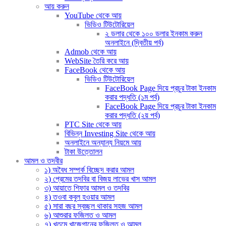
আয় করুন
YouTube থেকে আয়
ভিডিও টিউটোরিয়েল
২ ডলার থেকে ১০০ ডলার ইনকাম করুন
অনলাইনে (দ্বিতীয় পর্ব)
Admob থেকে আয়
WebSite তৈরি করে আয়
FaceBook থেকে আয়
ভিডিও টিউটোরিয়েল
FaceBook Page দিয়ে প্রচুর টাকা ইনকাম
করার পদ্ধতি (১ম পর্ব)
FaceBook Page দিয়ে প্রচুর টাকা ইনকাম
করার পদ্ধতি (২য় পর্ব)
PTC Site থেকে আয়
বিভিন্ন Investing Site থেকে আয়
অনলাইনে অন্যান্য নিয়মে আয়
টাকা উত্তোলন
আমল ও তদবীর
১) অবৈধ সম্পর্ক বিচ্ছেদ করার আমল
২) প্রেমের তদবির বা বিজয় লাভের খাস আমল
৩) আয়াতে শিফার আমল ও তদবির
৪) তওবা কবুল হওয়ার আমল
৫) সারা বছর স্বচ্ছল থাকার সহজ আমল
৬) আশুরার ফজিলত ও আমল
৭) খতমে খাজেগানের ফজিলত ও আমল