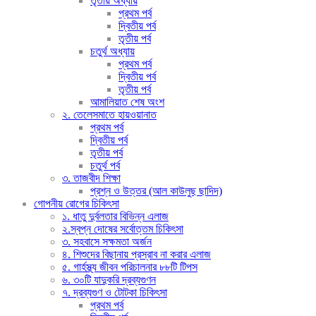
তৃতীয় অধ্যায়
প্রথম পর্ব
দ্বিতীয় পর্ব
তৃতীয় পর্ব
চতুর্থ অধ্যায়
প্রথম পর্ব
দ্বিতীয় পর্ব
তৃতীয় পর্ব
আমালিয়াত শেষ অংশ
২. তেলেসমাতে হায়ওয়ানাত
প্রথম পর্ব
দ্বিতীয় পর্ব
তৃতীয় পর্ব
চতুর্থ পর্ব
৩. তাজবীদ শিক্ষা
প্রশ্ন ও উত্তর (আল কাউলুছ ছাদিদ)
গোপনীয় রোগের চিকিৎসা
১. ধাতু দুর্বলতার বিভিন্ন এলাজ
২.স্বপ্ন দোষের সর্বোত্তম চিকিৎসা
৩. সহবাসে সক্ষমতা অর্জন
৪. শিশুদের বিছানায় প্রস্রাব না করার এলাজ
৫. গার্হস্থ্য জীবন পরিচালনার ৮৮টি টিপস
৬. ৩০টি যাদুকরি দ্রব্যগুণন
৭. দ্রব্যগুণ ও টোটকা চিকিৎসা
প্রথম পর্ব