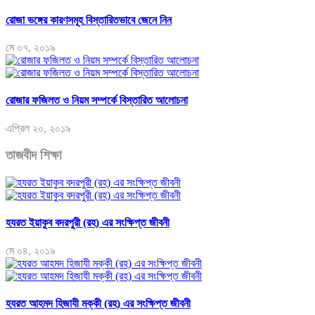
রোজা ভঙ্গের কারণসমূহ বিস্তারিতভাবে জেনে নিন
মে ০৭, ২০১৯
রোজার ফজিলত ও নিয়ম সম্পর্কে বিস্তারিত আলোচনা
এপ্রিল ২০, ২০১৯
তাজবীদ শিক্ষা
হযরত ইয়াকুব বদরপুরী (রহ) এর সংক্ষিপ্ত জীবনী
মে ০৪, ২০১৯
হযরত আহমদ হিজাযী মক্কী (রহ) এর সংক্ষিপ্ত জীবনী