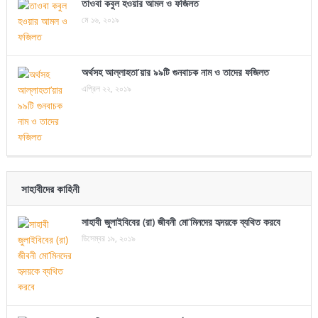
তাওবা কবুল হওয়ার আমল ও ফজিলত
মে ১৬, ২০১৯
অর্থসহ আল্লাহতা’য়ার ৯৯টি গুনবাচক নাম ও তাদের ফজিলত
এপ্রিল ২২, ২০১৯
সাহাবীদের কাহিনী
সাহাবী জুলাইবিবের (রা) জীবনী মো’মিনদের হৃদয়কে ব্যথিত করবে
ডিসেম্বর ১৯, ২০১৯