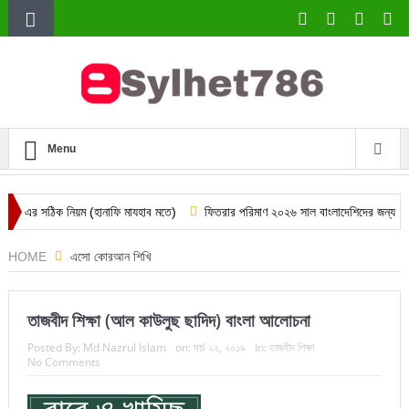
Menu
িক নিয়ম (হানাফি মাযহাব মতে)
ফিতরার পরিমাণ ২০২৬ সাল বাংলাদেশিদের জন্য
দারিদ্র
HOME
এসো কোরআন শিখি
তাজবীদ শিক্ষা (আল কাউলুছ ছাদিদ) বাংলা আলোচনা
Posted By:
Md Nazrul Islam
on:
মার্চ ২২, ২০১৯
In:
তাজবীদ শিক্ষা
No Comments