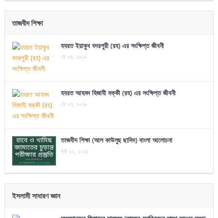
তাজবীদ শিক্ষা
হযরত ইয়াকুব বদরপুরী (রহ) এর সংক্ষিপ্ত জীবনী
মে ০৪, ২০১৯
হযরত আহমদ হিজাযী মক্কী (রহ) এর সংক্ষিপ্ত জীবনী
মে ০৩, ২০১৯
তাজবীদ শিক্ষা (আল কাউলুছ ছাদিদ) বাংলা আলোচনা
মার্চ ২২, ২০১৯
ইসলামী সাধারণ জ্ঞান