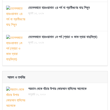
তেলেসমাতে হায়ওয়ানাত ২য় পর্ব বা প্রানীগুণের যাদু শিখুন
জুলাই ১৩, ২০১৯
তেলেসমাতে হায়ওয়ানাত ১ম পর্ব (প্যাচা ও কাক দ্বারা যাদুবিদ্যা)
জুলাই ১২, ২০১৯
আমল ও তদবির
শয়তান থেকে বাঁচার উপায় কোরআন হাদিসের আলোকে
জানুয়ারি ১২, ২০২০