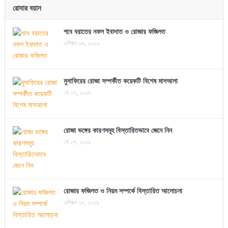
রোযার বয়ান
শবে বরাতের নফল ইবাদাত ও রোজার ফজিলত
এপ্রিল ০৯, ২০২০
মুসাফিরের রোজা সম্পর্কীত কয়েকটি বিশেষ মাসআলা
মে ০৭, ২০১৯
রোজা ভঙ্গের কারণসমূহ বিস্তারিতভাবে জেনে নিন
মে ০৭, ২০১৯
রোজার ফজিলত ও নিয়ম সম্পর্কে বিস্তারিত আলোচনা
এপ্রিল ২০, ২০১৯