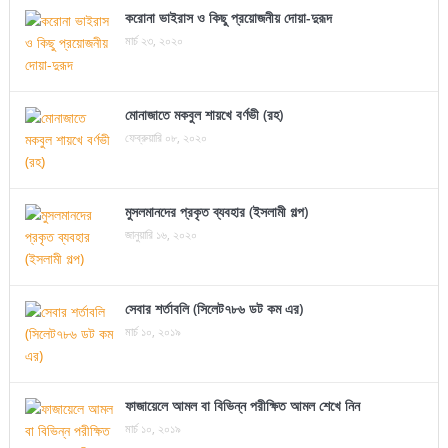
করোনা ভাইরাস ও কিছু প্রয়োজনীয় দোয়া-দুরূদ
মার্চ ২৩, ২০২০
মোনাজাতে মকবুল শায়খে বর্ণভী (রহ)
ফেব্রুয়ারি ০৮, ২০২০
মুসলমানদের প্রকৃত ব্যবহার (ইসলামী গল্প)
জানুয়ারি ১৬, ২০২০
সেবার শর্তাবলি (সিলেট৭৮৬ ডট কম এর)
মার্চ ১০, ২০১৯
ফাজায়েলে আমল বা বিভিন্ন পরীক্ষিত আমল শেখে নিন
মার্চ ১০, ২০১৯