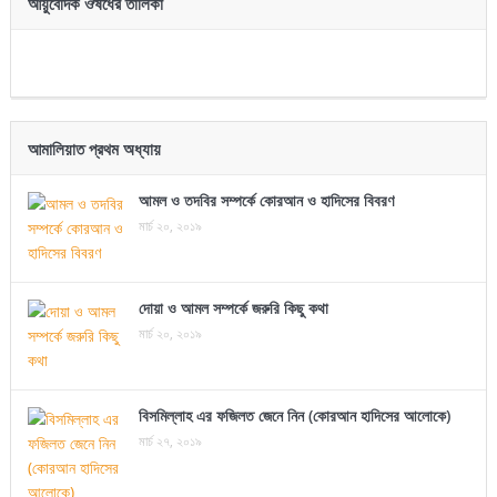
আয়ুর্বেদিক ঔষধের তালিকা
আমালিয়াত প্রথম অধ্যায়
আমল ও তদবির সম্পর্কে কোরআন ও হাদিসের বিবরণ
মার্চ ২০, ২০১৯
দোয়া ও আমল সম্পর্কে জরুরি কিছু কথা
মার্চ ২০, ২০১৯
বিসমিল্লাহ এর ফজিলত জেনে নিন (কোরআন হাদিসের আলোকে)
মার্চ ২৭, ২০১৯