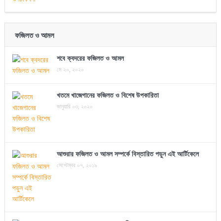
ফজিলত ও আমল
শবে ক্বদরের ফজিলত ও আমল
মে ২০, ২০২০
খতমে খাজেগানের ফজিলত ও বিশেষ উপকারিতা
জানুয়ারি ০৩, ২০২০
আশুরার ফজিলত ও আমল সম্পর্কে বিস্তারিত পড়ুন এই আর্টিকেলে
সেপ্টেম্বর ০৭, ২০১৯