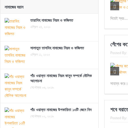
নামাজের বয়ান
দিয়েই স্বচ..
তারাবিহ নামাজের নিয়ম ও ফজিলত
এপ্রিল ২৪, ২০২০
পেঁপের ক
সালাতুত তাসবিহ নামাজের নিয়ম ও ফজিলত
Posted By:
এপ্রিল ১১, ২০২০
পাঁচ ওয়াক্ত নামাজের নিয়ম কানুন সম্পর্কে মৌলিক
আলোচনা
সাহায্য করে
সেপ্টেম্বর ০৬, ২০১৯
শবে বরা
পাঁচ ওয়াক্ত নামাজের উপকারিতা ১৩টি জেনে নিন
সেপ্টেম্বর ০২, ২০১৯
Posted By: