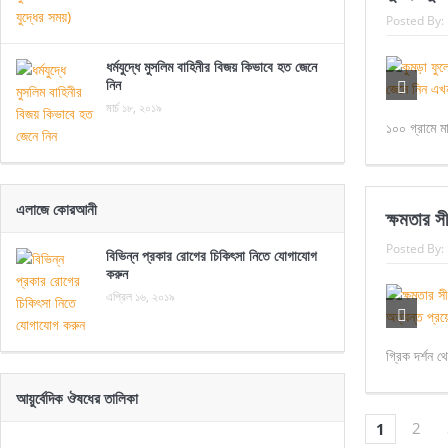
Posted By:
ধর্মযুদ্ধে মুসলিম বাহিনীর বিজয় কিভাবে হত জেনে
নিন
মার্চ ১৮, ২০১৯
১০০ গ্রামে ম
এলাজে কোরআনী
ক্ষমতার স
Posted By:
বিভিন্ন প্রকার রোগের চিকিৎসা নিতে যোগাযোগ
করুন
এপ্রিল ১৬, ২০১৯
গ্রিক দর্শন 
আয়ুর্বেদিক ঔষধের তালিকা
2
1