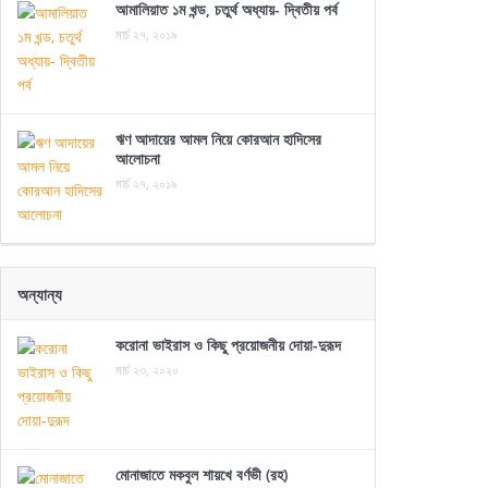
আমালিয়াত ১ম খন্ড, চতুর্থ অধ্যায়- দ্বিতীয় পর্ব
মার্চ ২৭, ২০১৯
ঋণ আদায়ের আমল নিয়ে কোরআন হাদিসের
আলোচনা
মার্চ ২৭, ২০১৯
অন্যান্য
করোনা ভাইরাস ও কিছু প্রয়োজনীয় দোয়া-দুরূদ
মার্চ ২৩, ২০২০
মোনাজাতে মকবুল শায়খে বর্ণভী (রহ)