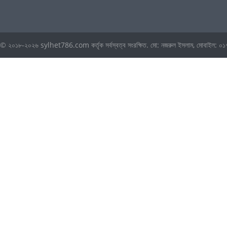
© ২০১৮-২০২৬ sylhet786.com কর্তৃক সর্বস্বত্ব সংরক্ষিত. মো: নজরুল ইসলাম, মোবা