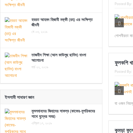
Posted By:
হযরত আহমদ হিজাযী মক্কী (রহ) এর সংক্ষিপ্ত
জীবনী
মে ০৩, ২০১৯
গোপনীয়তা মান
তাজবীদ শিক্ষা (আল কাউলুছ ছাদিদ) বাংলা
আলোচনা
ফুলকপি খ
মার্চ ২২, ২০১৯
Posted By:
ইসলামী সাধারণ জ্ঞান
যা ওজন নিয়ন
মুসলমানদের জিহাদের সাফল্য (কাফের-মুশরিকদের
সাথে যুদ্ধের সময়)
এপ্রিল ১৭, ২০১৯
কুমড়া ফু