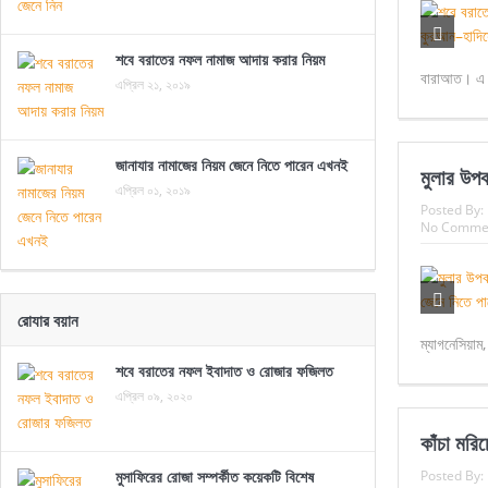
শবে বরাতের নফল নামাজ আদায় করার নিয়ম
বারাআত। এ 
এপ্রিল ২১, ২০১৯
জানাযার নামাজের নিয়ম জেনে নিতে পারেন এখনই
মুলার উপক
এপ্রিল ০১, ২০১৯
Posted By:
No Comme
রোযার বয়ান
ম্যাগনেসিয়াম
শবে বরাতের নফল ইবাদাত ও রোজার ফজিলত
এপ্রিল ০৯, ২০২০
কাঁচা মরি
মুসাফিরের রোজা সম্পর্কীত কয়েকটি বিশেষ
Posted By: