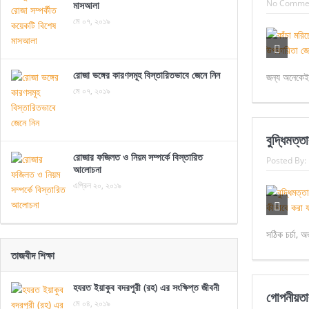
No Comme
মাসআলা
মে ০৭, ২০১৯
রোজা ভঙ্গের কারণসমূহ বিস্তারিতভাবে জেনে নিন
জন্য অনেকেই
মে ০৭, ২০১৯
বুদ্ধিমত্
রোজার ফজিলত ও নিয়ম সম্পর্কে বিস্তারিত
Posted By:
আলোচনা
এপ্রিল ২০, ২০১৯
সঠিক চর্চা, 
তাজবীদ শিক্ষা
হযরত ইয়াকুব বদরপুরী (রহ) এর সংক্ষিপ্ত জীবনী
গোপনীয়তা
মে ০৪, ২০১৯