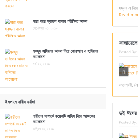
সম্ভব এ নিয়ে
Read mo
সারা বছর স্বচ্ছল থাকার পরীক্ষিত আমল
সেপ্টেম্বর ০১, ২০১৯
ফাজায়েলে
মকছুদ হাসিলের আমল নিয়ে কোরআন ও হাদিসের
Posted By:
আলোচনা
মার্চ ২১, ২০১৯
ভাদেশ্বরী, (
ইসলামে নারীর মর্যাদা
দুই ঈদের
নারীদের সম্পর্কে কয়েকটি হাদিস নিয়ে আজকের
আলোচনা
Posted By:
এপ্রিল ১৩, ২০১৯