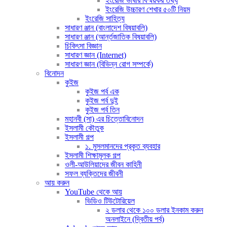
ইংরেজি ভাষার বিস্ময়কর তথ্য
ইংরেজি উচ্চারণ শেখার ৫০টি নিয়ম
ইংরেজি সাহিত্য
সাধারণ ঞ্জান (বাংলাদেশ বিষয়াবলি)
সাধারণ ঞ্জান (আর্ন্তজাতিক বিষয়াবলি)
চিকিৎসা বিজ্ঞান
সাধারণ জ্ঞান (Internet)
সাধারণ জ্ঞান (বিভিন্ন রোগ সম্পর্কে)
বিনোদন
কুইজ
কুইজ পর্ব এক
কুইজ পর্ব দুই
কুইজ পর্ব তিন
মহানবী (সা) এর চিত্তোবিনোদন
ইসলামী কৌতুক
ইসলামী গল্প
১. মুসলমানদের প্রকৃত ব্যবহার
ইসলামী শিক্ষামূলক গল্প
ওলী-আউলিয়াদের জীবন কাহিনী
সফল ব্যক্তিদের জীবনী
আয় করুন
YouTube থেকে আয়
ভিডিও টিউটোরিয়েল
২ ডলার থেকে ১০০ ডলার ইনকাম করুন
অনলাইনে (দ্বিতীয় পর্ব)