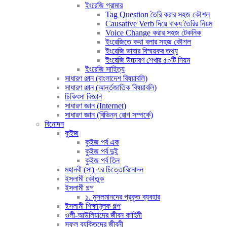
ইংরেজি গ্রামার
Tag Question তৈরি করার সহজ কৌশল
Causative Verb দিয়ে বাক্য তৈরির নিয়ম
Voice Change করার সহজ টেকনিক
ইংরেজিতে কথা বলার সহজ কৌশল
ইংরেজি ভাষার বিস্ময়কর তথ্য
ইংরেজি উচ্চারণ শেখার ৫০টি নিয়ম
ইংরেজি সাহিত্য
সাধারণ ঞ্জান (বাংলাদেশ বিষয়াবলি)
সাধারণ ঞ্জান (আর্ন্তজাতিক বিষয়াবলি)
চিকিৎসা বিজ্ঞান
সাধারণ জ্ঞান (Internet)
সাধারণ জ্ঞান (বিভিন্ন রোগ সম্পর্কে)
বিনোদন
কুইজ
কুইজ পর্ব এক
কুইজ পর্ব দুই
কুইজ পর্ব তিন
মহানবী (সা) এর চিত্তোবিনোদন
ইসলামী কৌতুক
ইসলামী গল্প
১. মুসলমানদের প্রকৃত ব্যবহার
ইসলামী শিক্ষামূলক গল্প
ওলী-আউলিয়াদের জীবন কাহিনী
সফল ব্যক্তিদের জীবনী