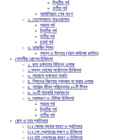
দ্বিতীয় পর্ব
তৃতীয় পর্ব
আমালিয়াত শেষ অংশ
২. তেলেসমাতে হায়ওয়ানাত
প্রথম পর্ব
দ্বিতীয় পর্ব
তৃতীয় পর্ব
চতুর্থ পর্ব
৩. তাজবীদ শিক্ষা
প্রশ্ন ও উত্তর (আল কাউলুছ ছাদিদ)
গোপনীয় রোগের চিকিৎসা
১. ধাতু দুর্বলতার বিভিন্ন এলাজ
২.স্বপ্ন দোষের সর্বোত্তম চিকিৎসা
৩. সহবাসে সক্ষমতা অর্জন
৪. শিশুদের বিছানায় প্রস্রাব না করার এলাজ
৫. গার্হস্থ্য জীবন পরিচালনার ৮৮টি টিপস
৬. ৩০টি যাদুকরি দ্রব্যগুণন
৭. দ্রব্যগুণ ও টোটকা চিকিৎসা
প্রথম পর্ব
দ্বিতীয় পর্ব
তৃতীয় পর্ব
রোগ ও তার প্রতিকার
(১) কোমর ব্যথার কারণ ও প্রতিকার
(২) লো প্রেশারের লক্ষণ ও চিকিৎসা
(৩) হাই প্রেশারের কারণ ও চিকিৎসা