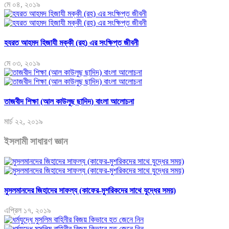
মে ০৪, ২০১৯
হযরত আহমদ হিজাযী মক্কী (রহ) এর সংক্ষিপ্ত জীবনী
মে ০৩, ২০১৯
তাজবীদ শিক্ষা (আল কাউলুছ ছাদিদ) বাংলা আলোচনা
মার্চ ২২, ২০১৯
ইসলামী সাধারণ জ্ঞান
মুসলমানদের জিহাদের সাফল্য (কাফের-মুশরিকদের সাথে যুদ্ধের সময়)
এপ্রিল ১৭, ২০১৯