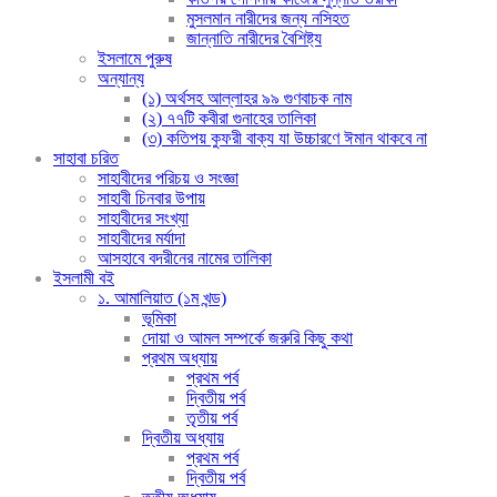
মুসলমান নারীদের জন্য নসিহত
জান্নাতি নারীদের বৈশিষ্ট্য
ইসলামে পুরুষ
অন্যান্য
(১) অর্থসহ আল্লাহর ৯৯ গুণবাচক নাম
(২) ৭৭টি কবীরা গুনাহের তালিকা
(৩) কতিপয় কুফরী বাক্য যা উচ্চারণে ঈমান থাকবে না
সাহাবা চরিত
সাহাবীদের পরিচয় ও সংজ্ঞা
সাহাবী চিনবার উপায়
সাহাবীদের সংখ্যা
সাহাবীদের মর্যাদা
আসহাবে বদরীনের নামের তালিকা
ইসলামী বই
১. আমালিয়াত (১ম খন্ড)
ভূমিকা
দোয়া ও আমল সম্পর্কে জরুরি কিছু কথা
প্রথম অধ্যায়
প্রথম পর্ব
দ্বিতীয় পর্ব
তৃতীয় পর্ব
দ্বিতীয় অধ্যায়
প্রথম পর্ব
দ্বিতীয় পর্ব