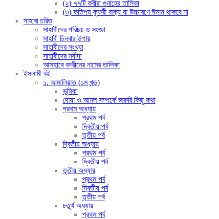
(২) ৭৭টি কবীরা গুনাহের তালিকা
(৩) কতিপয় কুফরী বাক্য যা উচ্চারণে ঈমান থাকবে না
সাহাবা চরিত
সাহাবীদের পরিচয় ও সংজ্ঞা
সাহাবী চিনবার উপায়
সাহাবীদের সংখ্যা
সাহাবীদের মর্যাদা
আসহাবে বদরীনের নামের তালিকা
ইসলামী বই
১. আমালিয়াত (১ম খন্ড)
ভূমিকা
দোয়া ও আমল সম্পর্কে জরুরি কিছু কথা
প্রথম অধ্যায়
প্রথম পর্ব
দ্বিতীয় পর্ব
তৃতীয় পর্ব
দ্বিতীয় অধ্যায়
প্রথম পর্ব
দ্বিতীয় পর্ব
তৃতীয় অধ্যায়
প্রথম পর্ব
দ্বিতীয় পর্ব
তৃতীয় পর্ব
চতুর্থ অধ্যায়
প্রথম পর্ব