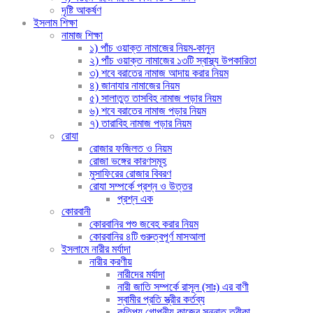
দৃষ্টি আকর্ষণ
ইসলাম শিক্ষা
নামাজ শিক্ষা
১) পাঁচ ওয়াক্ত নামাজের নিয়ম-কানুন
২) পাঁচ ওয়াক্ত নামাজের ১৩টি স্বাস্থ্য উপকারিতা
৩) শবে বরাতের নামাজ আদায় করার নিয়ম
৪) জানাযার নামাজের নিয়ম
৫) সালাতুত তাসবিহ নামাজ পড়ার নিয়ম
৬) শবে বরাতের নামাজ পড়ার নিয়ম
৭) তারাবিহ নামাজ পড়ার নিয়ম
রোযা
রোজার ফজিলত ও নিয়ম
রোজা ভঙ্গের কারণসমূহ
মুসাফিরের রোজার বিবরণ
রোযা সম্পর্কে প্রশ্ন ও উত্তর
প্রশ্ন এক
কোরবানী
কোরবানির পশু জবেহ করার নিয়ম
কোরবানির ৪টি গুরুত্বপূর্ণ মাসআলা
ইসলামে নারীর মর্যাদা
নারীর করণীয়
নারীদের মর্যাদা
নারী জাতি সম্পর্কে রাসূল (সাঃ) এর বাণী
স্বামীর প্রতি স্ত্রীর কর্তব্য
কতিপয় গোপনীয় কাজের সুন্নাত তরীকা