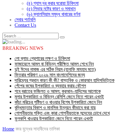
(৪) গ্যাস দূর করার ঘরোয়া চিকিৎসা
(৫) লিভার নষ্টের কারণ ও সমাধান
(৬) ক্যালসিয়াম সমৃদ্ধ খাবারের বর্ণনা
সেবার শর্তাবলি
Contact Us
BREAKING NEWS
লো ব্লাড প্রেশারের লক্ষণ ও চিকিৎসা
ফাজায়েলে আমল বা বিভিন্ন পরীক্ষিত আমল শেখে নিন
দুই ঈদের নামাজ এর সঠিক নিয়ম (হানাফি মাযহাব মতে)
ফিতরার পরিমাণ ২০২৬ সাল বাংলাদেশিদের জন্য
দারিদ্র্যের প্রধান কারণ কী কী? বাস্তবিক ও কোরআন হাদিসভিত্তিক
পেঁপের কষের উপকারিতা ও ব্যবহার করার কৌশল
শবে বরাতের ফজিলত ও আমল: কুরআন–হাদিসের আলোকে
মুলার উপকারিতা ও বিভিন্ন রেসিপি জেনে নিতে পারেন এখনই
কাঁচা মরিচের পুষ্টিগুণ ও খাওয়ার বিশেষ উপকারিতা জেনে নিন
বুদ্ধিমত্তার বিকাশ ও মানসিক উন্নয়ন কীভাবে করা যায়
গোপনীয়তার শক্তি এবং কারা গোপনীয়তাকে সন্দেহের চোখে দেখে
ফুলকপি খাওয়ার উপকারিতা জেনে নিতে পারেন এখনই
Home
বদর যুদ্ধের সাহাবীদের তালিকা