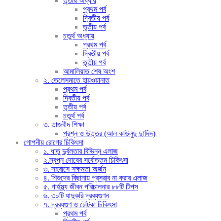
তৃতীয় অধ্যায়
প্রথম পর্ব
দ্বিতীয় পর্ব
তৃতীয় পর্ব
চতুর্থ অধ্যায়
প্রথম পর্ব
দ্বিতীয় পর্ব
তৃতীয় পর্ব
আমালিয়াত শেষ অংশ
২. তেলেসমাতে হায়ওয়ানাত
প্রথম পর্ব
দ্বিতীয় পর্ব
তৃতীয় পর্ব
চতুর্থ পর্ব
৩. তাজবীদ শিক্ষা
প্রশ্ন ও উত্তর (আল কাউলুছ ছাদিদ)
গোপনীয় রোগের চিকিৎসা
১. ধাতু দুর্বলতার বিভিন্ন এলাজ
২.স্বপ্ন দোষের সর্বোত্তম চিকিৎসা
৩. সহবাসে সক্ষমতা অর্জন
৪. শিশুদের বিছানায় প্রস্রাব না করার এলাজ
৫. গার্হস্থ্য জীবন পরিচালনার ৮৮টি টিপস
৬. ৩০টি যাদুকরি দ্রব্যগুণন
৭. দ্রব্যগুণ ও টোটকা চিকিৎসা
প্রথম পর্ব