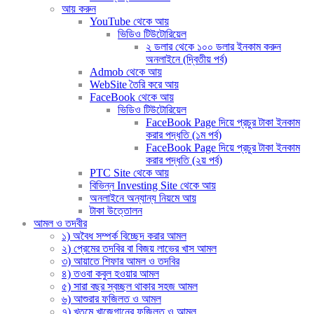
আয় করুন
YouTube থেকে আয়
ভিডিও টিউটোরিয়েল
২ ডলার থেকে ১০০ ডলার ইনকাম করুন
অনলাইনে (দ্বিতীয় পর্ব)
Admob থেকে আয়
WebSite তৈরি করে আয়
FaceBook থেকে আয়
ভিডিও টিউটোরিয়েল
FaceBook Page দিয়ে প্রচুর টাকা ইনকাম
করার পদ্ধতি (১ম পর্ব)
FaceBook Page দিয়ে প্রচুর টাকা ইনকাম
করার পদ্ধতি (২য় পর্ব)
PTC Site থেকে আয়
বিভিন্ন Investing Site থেকে আয়
অনলাইনে অন্যান্য নিয়মে আয়
টাকা উত্তোলন
আমল ও তদবীর
১) অবৈধ সম্পর্ক বিচ্ছেদ করার আমল
২) প্রেমের তদবির বা বিজয় লাভের খাস আমল
৩) আয়াতে শিফার আমল ও তদবির
৪) তওবা কবুল হওয়ার আমল
৫) সারা বছর স্বচ্ছল থাকার সহজ আমল
৬) আশুরার ফজিলত ও আমল
৭) খতমে খাজেগানের ফজিলত ও আমল