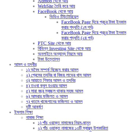
Admob থেকে আয়
WebSite তৈরি করে আয়
FaceBook থেকে আয়
ভিডিও টিউটোরিয়েল
FaceBook Page দিয়ে প্রচুর টাকা ইনকাম
করার পদ্ধতি (১ম পর্ব)
FaceBook Page দিয়ে প্রচুর টাকা ইনকাম
করার পদ্ধতি (২য় পর্ব)
PTC Site থেকে আয়
বিভিন্ন Investing Site থেকে আয়
অনলাইনে অন্যান্য নিয়মে আয়
টাকা উত্তোলন
আমল ও তদবীর
১) অবৈধ সম্পর্ক বিচ্ছেদ করার আমল
২) প্রেমের তদবির বা বিজয় লাভের খাস আমল
৩) আয়াতে শিফার আমল ও তদবির
৪) তওবা কবুল হওয়ার আমল
৫) সারা বছর স্বচ্ছল থাকার সহজ আমল
৬) আশুরার ফজিলত ও আমল
৭) খতমে খাজেগানের ফজিলত ও আমল
দৃষ্টি আকর্ষণ
ইসলাম শিক্ষা
নামাজ শিক্ষা
১) পাঁচ ওয়াক্ত নামাজের নিয়ম-কানুন
২) পাঁচ ওয়াক্ত নামাজের ১৩টি স্বাস্থ্য উপকারিতা