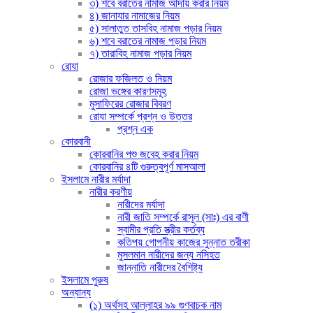
৩) শবে বরাতের নামাজ আদায় করার নিয়ম
৪) জানাযার নামাজের নিয়ম
৫) সালাতুত তাসবিহ নামাজ পড়ার নিয়ম
৬) শবে বরাতের নামাজ পড়ার নিয়ম
৭) তারাবিহ নামাজ পড়ার নিয়ম
রোযা
রোজার ফজিলত ও নিয়ম
রোজা ভঙ্গের কারণসমূহ
মুসাফিরের রোজার বিবরণ
রোযা সম্পর্কে প্রশ্ন ও উত্তর
প্রশ্ন এক
কোরবানী
কোরবানির পশু জবেহ করার নিয়ম
কোরবানির ৪টি গুরুত্বপূর্ণ মাসআলা
ইসলামে নারীর মর্যাদা
নারীর করণীয়
নারীদের মর্যাদা
নারী জাতি সম্পর্কে রাসূল (সাঃ) এর বাণী
স্বামীর প্রতি স্ত্রীর কর্তব্য
কতিপয় গোপনীয় কাজের সুন্নাত তরীকা
মুসলমান নারীদের জন্য নসিহত
জান্নাতি নারীদের বৈশিষ্ট্য
ইসলামে পুরুষ
অন্যান্য
(১) অর্থসহ আল্লাহর ৯৯ গুণবাচক নাম