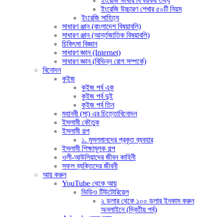
ইংরেজি ভাষার বিস্ময়কর তথ্য
ইংরেজি উচ্চারণ শেখার ৫০টি নিয়ম
ইংরেজি সাহিত্য
সাধারণ ঞ্জান (বাংলাদেশ বিষয়াবলি)
সাধারণ ঞ্জান (আর্ন্তজাতিক বিষয়াবলি)
চিকিৎসা বিজ্ঞান
সাধারণ জ্ঞান (Internet)
সাধারণ জ্ঞান (বিভিন্ন রোগ সম্পর্কে)
বিনোদন
কুইজ
কুইজ পর্ব এক
কুইজ পর্ব দুই
কুইজ পর্ব তিন
মহানবী (সা) এর চিত্তোবিনোদন
ইসলামী কৌতুক
ইসলামী গল্প
১. মুসলমানদের প্রকৃত ব্যবহার
ইসলামী শিক্ষামূলক গল্প
ওলী-আউলিয়াদের জীবন কাহিনী
সফল ব্যক্তিদের জীবনী
আয় করুন
YouTube থেকে আয়
ভিডিও টিউটোরিয়েল
২ ডলার থেকে ১০০ ডলার ইনকাম করুন
অনলাইনে (দ্বিতীয় পর্ব)