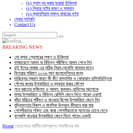
(৪) গ্যাস দূর করার ঘরোয়া চিকিৎসা
(৫) লিভার নষ্টের কারণ ও সমাধান
(৬) ক্যালসিয়াম সমৃদ্ধ খাবারের বর্ণনা
সেবার শর্তাবলি
Contact Us
BREAKING NEWS
লো ব্লাড প্রেশারের লক্ষণ ও চিকিৎসা
ফাজায়েলে আমল বা বিভিন্ন পরীক্ষিত আমল শেখে নিন
দুই ঈদের নামাজ এর সঠিক নিয়ম (হানাফি মাযহাব মতে)
ফিতরার পরিমাণ ২০২৬ সাল বাংলাদেশিদের জন্য
দারিদ্র্যের প্রধান কারণ কী কী? বাস্তবিক ও কোরআন হাদিসভিত্তিক
পেঁপের কষের উপকারিতা ও ব্যবহার করার কৌশল
শবে বরাতের ফজিলত ও আমল: কুরআন–হাদিসের আলোকে
মুলার উপকারিতা ও বিভিন্ন রেসিপি জেনে নিতে পারেন এখনই
কাঁচা মরিচের পুষ্টিগুণ ও খাওয়ার বিশেষ উপকারিতা জেনে নিন
বুদ্ধিমত্তার বিকাশ ও মানসিক উন্নয়ন কীভাবে করা যায়
গোপনীয়তার শক্তি এবং কারা গোপনীয়তাকে সন্দেহের চোখে দেখে
ফুলকপি খাওয়ার উপকারিতা জেনে নিতে পারেন এখনই
Home
বেহেস্তের সার্টিফিকেটপ্রাপ্ত সাহাবীদের নাম