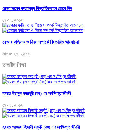
রোজা ভঙ্গের কারণসমূহ বিস্তারিতভাবে জেনে নিন
মে ০৭, ২০১৯
রোজার ফজিলত ও নিয়ম সম্পর্কে বিস্তারিত আলোচনা
এপ্রিল ২০, ২০১৯
তাজবীদ শিক্ষা
হযরত ইয়াকুব বদরপুরী (রহ) এর সংক্ষিপ্ত জীবনী
মে ০৪, ২০১৯
হযরত আহমদ হিজাযী মক্কী (রহ) এর সংক্ষিপ্ত জীবনী