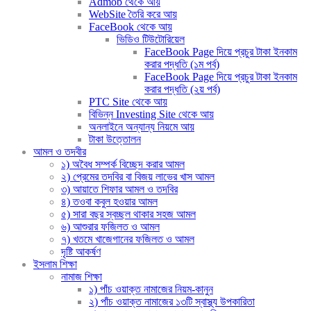
Admob থেকে আয়
WebSite তৈরি করে আয়
FaceBook থেকে আয়
ভিডিও টিউটোরিয়েল
FaceBook Page দিয়ে প্রচুর টাকা ইনকাম
করার পদ্ধতি (১ম পর্ব)
FaceBook Page দিয়ে প্রচুর টাকা ইনকাম
করার পদ্ধতি (২য় পর্ব)
PTC Site থেকে আয়
বিভিন্ন Investing Site থেকে আয়
অনলাইনে অন্যান্য নিয়মে আয়
টাকা উত্তোলন
আমল ও তদবীর
১) অবৈধ সম্পর্ক বিচ্ছেদ করার আমল
২) প্রেমের তদবির বা বিজয় লাভের খাস আমল
৩) আয়াতে শিফার আমল ও তদবির
৪) তওবা কবুল হওয়ার আমল
৫) সারা বছর স্বচ্ছল থাকার সহজ আমল
৬) আশুরার ফজিলত ও আমল
৭) খতমে খাজেগানের ফজিলত ও আমল
দৃষ্টি আকর্ষণ
ইসলাম শিক্ষা
নামাজ শিক্ষা
১) পাঁচ ওয়াক্ত নামাজের নিয়ম-কানুন
২) পাঁচ ওয়াক্ত নামাজের ১৩টি স্বাস্থ্য উপকারিতা