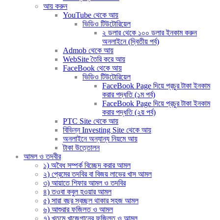
আয় করুন
YouTube থেকে আয়
ভিডিও টিউটোরিয়েল
২ ডলার থেকে ১০০ ডলার ইনকাম করুন
অনলাইনে (দ্বিতীয় পর্ব)
Admob থেকে আয়
WebSite তৈরি করে আয়
FaceBook থেকে আয়
ভিডিও টিউটোরিয়েল
FaceBook Page দিয়ে প্রচুর টাকা ইনকাম
করার পদ্ধতি (১ম পর্ব)
FaceBook Page দিয়ে প্রচুর টাকা ইনকাম
করার পদ্ধতি (২য় পর্ব)
PTC Site থেকে আয়
বিভিন্ন Investing Site থেকে আয়
অনলাইনে অন্যান্য নিয়মে আয়
টাকা উত্তোলন
আমল ও তদবীর
১) অবৈধ সম্পর্ক বিচ্ছেদ করার আমল
২) প্রেমের তদবির বা বিজয় লাভের খাস আমল
৩) আয়াতে শিফার আমল ও তদবির
৪) তওবা কবুল হওয়ার আমল
৫) সারা বছর স্বচ্ছল থাকার সহজ আমল
৬) আশুরার ফজিলত ও আমল
৭) খতমে খাজেগানের ফজিলত ও আমল