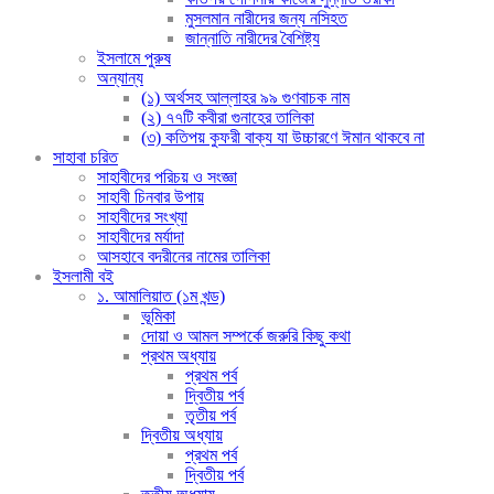
মুসলমান নারীদের জন্য নসিহত
জান্নাতি নারীদের বৈশিষ্ট্য
ইসলামে পুরুষ
অন্যান্য
(১) অর্থসহ আল্লাহর ৯৯ গুণবাচক নাম
(২) ৭৭টি কবীরা গুনাহের তালিকা
(৩) কতিপয় কুফরী বাক্য যা উচ্চারণে ঈমান থাকবে না
সাহাবা চরিত
সাহাবীদের পরিচয় ও সংজ্ঞা
সাহাবী চিনবার উপায়
সাহাবীদের সংখ্যা
সাহাবীদের মর্যাদা
আসহাবে বদরীনের নামের তালিকা
ইসলামী বই
১. আমালিয়াত (১ম খন্ড)
ভূমিকা
দোয়া ও আমল সম্পর্কে জরুরি কিছু কথা
প্রথম অধ্যায়
প্রথম পর্ব
দ্বিতীয় পর্ব
তৃতীয় পর্ব
দ্বিতীয় অধ্যায়
প্রথম পর্ব
দ্বিতীয় পর্ব