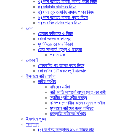
৩) শবে বরাতের নামাজ আদায় করার নিয়ম
৪) জানাযার নামাজের নিয়ম
৫) সালাতুত তাসবিহ নামাজ পড়ার নিয়ম
৬) শবে বরাতের নামাজ পড়ার নিয়ম
৭) তারাবিহ নামাজ পড়ার নিয়ম
রোযা
রোজার ফজিলত ও নিয়ম
রোজা ভঙ্গের কারণসমূহ
মুসাফিরের রোজার বিবরণ
রোযা সম্পর্কে প্রশ্ন ও উত্তর
প্রশ্ন এক
কোরবানী
কোরবানির পশু জবেহ করার নিয়ম
কোরবানির ৪টি গুরুত্বপূর্ণ মাসআলা
ইসলামে নারীর মর্যাদা
নারীর করণীয়
নারীদের মর্যাদা
নারী জাতি সম্পর্কে রাসূল (সাঃ) এর বাণী
স্বামীর প্রতি স্ত্রীর কর্তব্য
কতিপয় গোপনীয় কাজের সুন্নাত তরীকা
মুসলমান নারীদের জন্য নসিহত
জান্নাতি নারীদের বৈশিষ্ট্য
ইসলামে পুরুষ
অন্যান্য
(১) অর্থসহ আল্লাহর ৯৯ গুণবাচক নাম