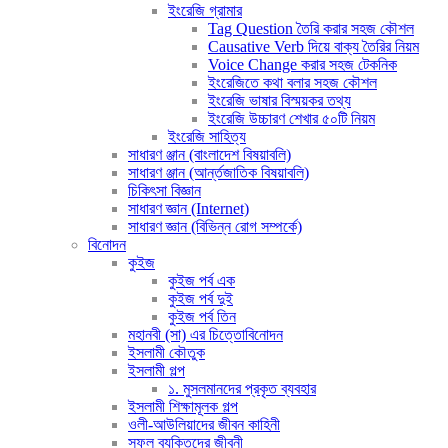
ইংরেজি গ্রামার
Tag Question তৈরি করার সহজ কৌশল
Causative Verb দিয়ে বাক্য তৈরির নিয়ম
Voice Change করার সহজ টেকনিক
ইংরেজিতে কথা বলার সহজ কৌশল
ইংরেজি ভাষার বিস্ময়কর তথ্য
ইংরেজি উচ্চারণ শেখার ৫০টি নিয়ম
ইংরেজি সাহিত্য
সাধারণ ঞ্জান (বাংলাদেশ বিষয়াবলি)
সাধারণ ঞ্জান (আর্ন্তজাতিক বিষয়াবলি)
চিকিৎসা বিজ্ঞান
সাধারণ জ্ঞান (Internet)
সাধারণ জ্ঞান (বিভিন্ন রোগ সম্পর্কে)
বিনোদন
কুইজ
কুইজ পর্ব এক
কুইজ পর্ব দুই
কুইজ পর্ব তিন
মহানবী (সা) এর চিত্তোবিনোদন
ইসলামী কৌতুক
ইসলামী গল্প
১. মুসলমানদের প্রকৃত ব্যবহার
ইসলামী শিক্ষামূলক গল্প
ওলী-আউলিয়াদের জীবন কাহিনী
সফল ব্যক্তিদের জীবনী