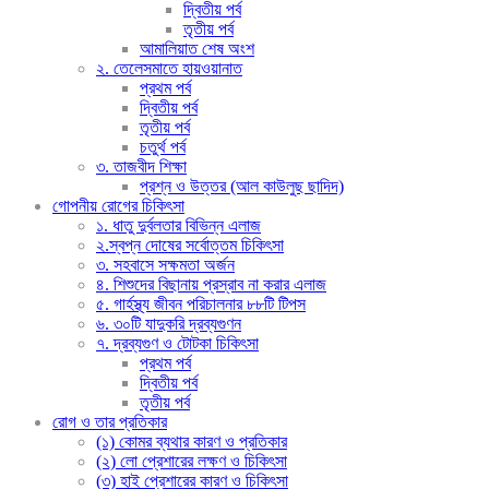
দ্বিতীয় পর্ব
তৃতীয় পর্ব
আমালিয়াত শেষ অংশ
২. তেলেসমাতে হায়ওয়ানাত
প্রথম পর্ব
দ্বিতীয় পর্ব
তৃতীয় পর্ব
চতুর্থ পর্ব
৩. তাজবীদ শিক্ষা
প্রশ্ন ও উত্তর (আল কাউলুছ ছাদিদ)
গোপনীয় রোগের চিকিৎসা
১. ধাতু দুর্বলতার বিভিন্ন এলাজ
২.স্বপ্ন দোষের সর্বোত্তম চিকিৎসা
৩. সহবাসে সক্ষমতা অর্জন
৪. শিশুদের বিছানায় প্রস্রাব না করার এলাজ
৫. গার্হস্থ্য জীবন পরিচালনার ৮৮টি টিপস
৬. ৩০টি যাদুকরি দ্রব্যগুণন
৭. দ্রব্যগুণ ও টোটকা চিকিৎসা
প্রথম পর্ব
দ্বিতীয় পর্ব
তৃতীয় পর্ব
রোগ ও তার প্রতিকার
(১) কোমর ব্যথার কারণ ও প্রতিকার
(২) লো প্রেশারের লক্ষণ ও চিকিৎসা
(৩) হাই প্রেশারের কারণ ও চিকিৎসা