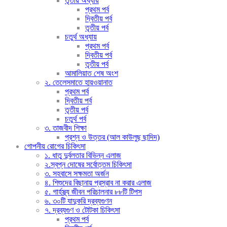
তৃতীয় অধ্যায়
প্রথম পর্ব
দ্বিতীয় পর্ব
তৃতীয় পর্ব
চতুর্থ অধ্যায়
প্রথম পর্ব
দ্বিতীয় পর্ব
তৃতীয় পর্ব
আমালিয়াত শেষ অংশ
২. তেলেসমাতে হায়ওয়ানাত
প্রথম পর্ব
দ্বিতীয় পর্ব
তৃতীয় পর্ব
চতুর্থ পর্ব
৩. তাজবীদ শিক্ষা
প্রশ্ন ও উত্তর (আল কাউলুছ ছাদিদ)
গোপনীয় রোগের চিকিৎসা
১. ধাতু দুর্বলতার বিভিন্ন এলাজ
২.স্বপ্ন দোষের সর্বোত্তম চিকিৎসা
৩. সহবাসে সক্ষমতা অর্জন
৪. শিশুদের বিছানায় প্রস্রাব না করার এলাজ
৫. গার্হস্থ্য জীবন পরিচালনার ৮৮টি টিপস
৬. ৩০টি যাদুকরি দ্রব্যগুণন
৭. দ্রব্যগুণ ও টোটকা চিকিৎসা
প্রথম পর্ব