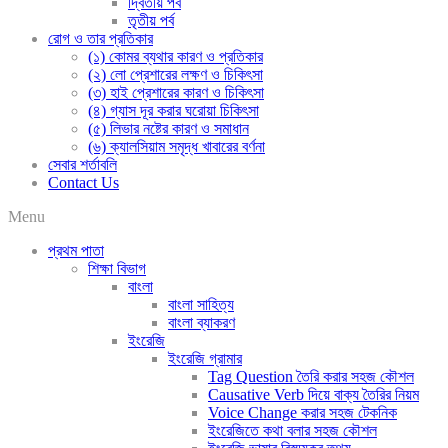
দ্বিতীয় পর্ব
তৃতীয় পর্ব
রোগ ও তার প্রতিকার
(১) কোমর ব্যথার কারণ ও প্রতিকার
(২) লো প্রেশারের লক্ষণ ও চিকিৎসা
(৩) হাই প্রেশারের কারণ ও চিকিৎসা
(৪) গ্যাস দূর করার ঘরোয়া চিকিৎসা
(৫) লিভার নষ্টের কারণ ও সমাধান
(৬) ক্যালসিয়াম সমৃদ্ধ খাবারের বর্ণনা
সেবার শর্তাবলি
Contact Us
Menu
প্রথম পাতা
শিক্ষা বিভাগ
বাংলা
বাংলা সাহিত্য
বাংলা ব্যাকরণ
ইংরেজি
ইংরেজি গ্রামার
Tag Question তৈরি করার সহজ কৌশল
Causative Verb দিয়ে বাক্য তৈরির নিয়ম
Voice Change করার সহজ টেকনিক
ইংরেজিতে কথা বলার সহজ কৌশল