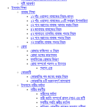
দৃষ্টি আকর্ষণ
ইসলাম শিক্ষা
নামাজ শিক্ষা
১) পাঁচ ওয়াক্ত নামাজের নিয়ম-কানুন
২) পাঁচ ওয়াক্ত নামাজের ১৩টি স্বাস্থ্য উপকারিতা
৩) শবে বরাতের নামাজ আদায় করার নিয়ম
৪) জানাযার নামাজের নিয়ম
৫) সালাতুত তাসবিহ নামাজ পড়ার নিয়ম
৬) শবে বরাতের নামাজ পড়ার নিয়ম
৭) তারাবিহ নামাজ পড়ার নিয়ম
রোযা
রোজার ফজিলত ও নিয়ম
রোজা ভঙ্গের কারণসমূহ
মুসাফিরের রোজার বিবরণ
রোযা সম্পর্কে প্রশ্ন ও উত্তর
প্রশ্ন এক
কোরবানী
কোরবানির পশু জবেহ করার নিয়ম
কোরবানির ৪টি গুরুত্বপূর্ণ মাসআলা
ইসলামে নারীর মর্যাদা
নারীর করণীয়
নারীদের মর্যাদা
নারী জাতি সম্পর্কে রাসূল (সাঃ) এর বাণী
স্বামীর প্রতি স্ত্রীর কর্তব্য
কতিপয় গোপনীয় কাজের সুন্নাত তরীকা