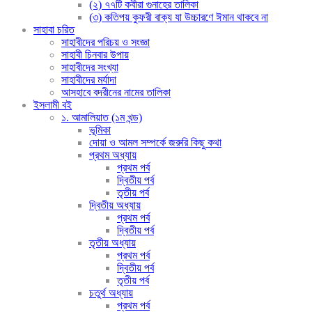
(২) ৭৭টি কবীরা গুনাহের তালিকা
(৩) কতিপয় কুফরী বাক্য যা উচ্চারণে ঈমান থাকবে না
সাহাবা চরিত
সাহাবীদের পরিচয় ও সংজ্ঞা
সাহাবী চিনবার উপায়
সাহাবীদের সংখ্যা
সাহাবীদের মর্যাদা
আসহাবে বদরীনের নামের তালিকা
ইসলামী বই
১. আমালিয়াত (১ম খন্ড)
ভূমিকা
দোয়া ও আমল সম্পর্কে জরুরি কিছু কথা
প্রথম অধ্যায়
প্রথম পর্ব
দ্বিতীয় পর্ব
তৃতীয় পর্ব
দ্বিতীয় অধ্যায়
প্রথম পর্ব
দ্বিতীয় পর্ব
তৃতীয় অধ্যায়
প্রথম পর্ব
দ্বিতীয় পর্ব
তৃতীয় পর্ব
চতুর্থ অধ্যায়
প্রথম পর্ব