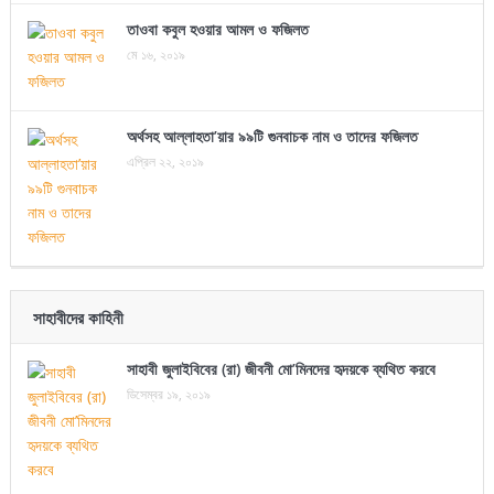
তাওবা কবুল হওয়ার আমল ও ফজিলত
মে ১৬, ২০১৯
অর্থসহ আল্লাহতা’য়ার ৯৯টি গুনবাচক নাম ও তাদের ফজিলত
এপ্রিল ২২, ২০১৯
সাহাবীদের কাহিনী
সাহাবী জুলাইবিবের (রা) জীবনী মো’মিনদের হৃদয়কে ব্যথিত করবে
ডিসেম্বর ১৯, ২০১৯