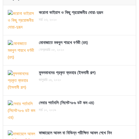
করোনা ভাইরাস ও কিছু প্রয়োজনীয় দোয়া-দুরূদ
মার্চ ২৩, ২০২০
মোনাজাতে মকবুল শায়খে বর্ণভী (রহ)
ফেব্রুয়ারি ০৮, ২০২০
মুসলমানদের প্রকৃত ব্যবহার (ইসলামী গল্প)
জানুয়ারি ১৬, ২০২০
সেবার শর্তাবলি (সিলেট৭৮৬ ডট কম এর)
মার্চ ১০, ২০১৯
ফাজায়েলে আমল বা বিভিন্ন পরীক্ষিত আমল শেখে নিন