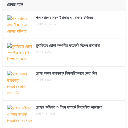
রোযার বয়ান
শবে বরাতের নফল ইবাদাত ও রোজার ফজিলত
এপ্রিল ০৯, ২০২০
মুসাফিরের রোজা সম্পর্কীত কয়েকটি বিশেষ মাসআলা
মে ০৭, ২০১৯
রোজা ভঙ্গের কারণসমূহ বিস্তারিতভাবে জেনে নিন
মে ০৭, ২০১৯
রোজার ফজিলত ও নিয়ম সম্পর্কে বিস্তারিত আলোচনা
এপ্রিল ২০, ২০১৯