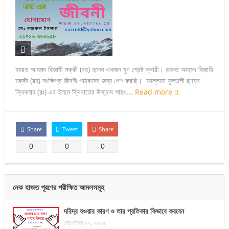
হযরত আহমদ হিজাযী মক্কী (রহ) হলেন একজন যুগ শ্রেষ্ট ক্বারী। হযরত আহমদ হিজাযী
মক্কী (রহ) সংক্ষিপ্ত জীবনী পাঠকদের জন্য পেশ করছি। আল্লামা ফুলতলী ছাহেব
ক্বিবলাহ (রঃ) এর ইলমে ক্বিরাতের উস্তাদ শায়খ...
Read more
Share
Tweet
Share
0
0
0
নেক হাজত পূরণের পরীক্ষিত আমলসমূহ
দরিদ্র হওয়ার কারণ ও তার প্রতিকার কিভাবে করবেন
সেপ্টেম্বর ০২, ২০১৯