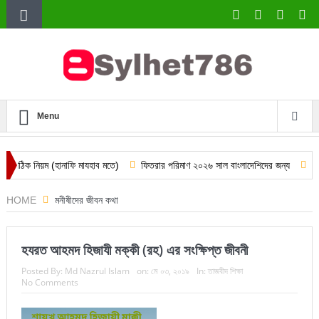
Menu
য়ম (হানাফি মাযহাব মতে)
ফিতরার পরিমাণ ২০২৬ সাল বাংলাদেশিদের জন্য
দারিদ্র্যের প
HOME
মনীষীদের জীবন কথা
হযরত আহমদ হিজাযী মক্কী (রহ) এর সংক্ষিপ্ত জীবনী
Posted By:
Md Nazrul Islam
on:
মে ০৩, ২০১৯
In:
তাজবীদ শিক্ষা
No Comments