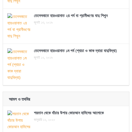
তেলেসমাতে হায়ওয়ানাত ২য় পর্ব বা প্রানীগুণের যাদু শিখুন
জুলাই ১৩, ২০১৯
তেলেসমাতে হায়ওয়ানাত ১ম পর্ব (প্যাচা ও কাক দ্বারা যাদুবিদ্যা)
জুলাই ১২, ২০১৯
আমল ও তদবির
শয়তান থেকে বাঁচার উপায় কোরআন হাদিসের আলোকে
জানুয়ারি ১২, ২০২০