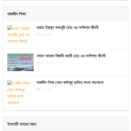
তাজবীদ শিক্ষা
হযরত ইয়াকুব বদরপুরী (রহ) এর সংক্ষিপ্ত জীবনী
মে ০৪, ২০১৯
হযরত আহমদ হিজাযী মক্কী (রহ) এর সংক্ষিপ্ত জীবনী
মে ০৩, ২০১৯
তাজবীদ শিক্ষা (আল কাউলুছ ছাদিদ) বাংলা আলোচনা
মার্চ ২২, ২০১৯
ইসলামী সাধারণ জ্ঞান