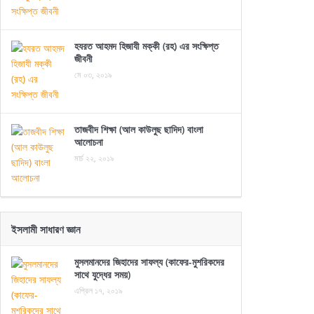
হযরত আহমদ হিজাযী মক্কী (রহ) এর সংক্ষিপ্ত
জীবনী
মে ০৩, ২০১৯
তাজবীদ শিক্ষা (আল কাউলুছ ছাদিদ) বাংলা
আলোচনা
মার্চ ২২, ২০১৯
ইসলামী সাধারণ জ্ঞান
মুসলমানদের জিহাদের সাফল্য (কাফের-মুশরিকদের
সাথে যুদ্ধের সময়)
এপ্রিল ১৭, ২০১৯