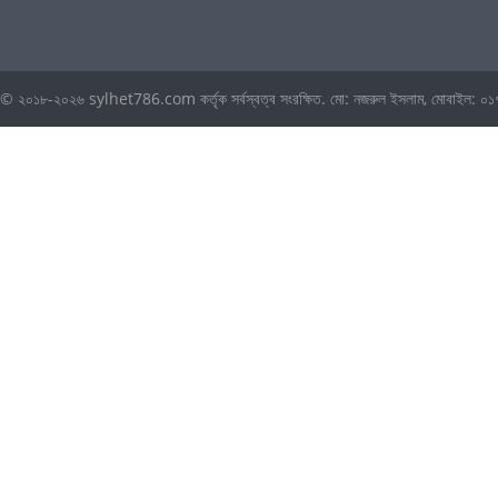
© ২০১৮-২০২৬ sylhet786.com কর্তৃক সর্বস্বত্ব সংরক্ষিত. মো: নজরুল ইসলাম, মোবা