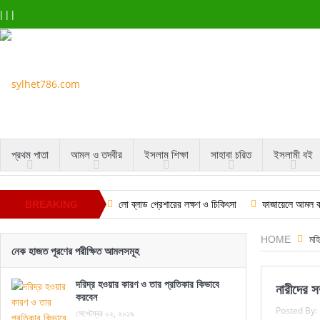
|
|
|
প্রথম পাতা
আমল ও তদবীর
ইসলাম শিক্ষা
সাহাবা চরিত
ইসলামী বই
BREAKING
লো ব্লাড প্রেশারের লক্ষণ ও চিকিৎসা
ফাজায়েলে আমল বা
পেঁপের কষের উপকারিতা ও ব্যবহার করার কৌশল
শবে ব
NEWS
HOME
মহি
নেক হাজত পূরণের পরীক্ষিত আমলসমূহ
গোপনীয়তার শক্তি এবং কারা গোপনীয়তাকে সন্দেহের চোখে দেখে
দরিদ্র হওয়ার কারণ ও তার প্রতিকার কিভাবে
নারীদের 
করবেন
Posted By:
সেপ্টেম্বর ০২, ২০১৯