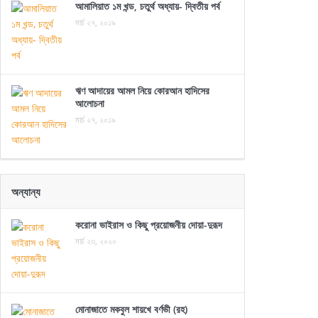
আমালিয়াত ১ম খন্ড, চতুর্থ অধ্যায়- দ্বিতীয় পর্ব
মার্চ ২৭, ২০১৯
ঋণ আদায়ের আমল নিয়ে কোরআন হাদিসের
আলোচনা
মার্চ ২৭, ২০১৯
অন্যান্য
করোনা ভাইরাস ও কিছু প্রয়োজনীয় দোয়া-দুরূদ
মার্চ ২৩, ২০২০
মোনাজাতে মকবুল শায়খে বর্ণভী (রহ)