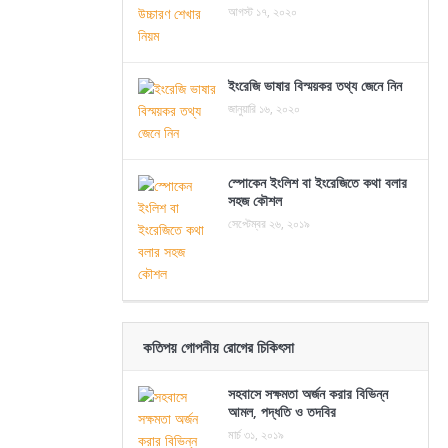
আগস্ট ১৭, ২০২০
ইংরেজি ভাষার বিস্ময়কর তথ্য জেনে নিন
জানুয়ারি ১৬, ২০২০
স্পোকেন ইংলিশ বা ইংরেজিতে কথা বলার
সহজ কৌশল
সেপ্টেম্বর ২৬, ২০১৯
কতিপয় গোপনীয় রোগের চিকিৎসা
সহবাসে সক্ষমতা অর্জন করার বিভিন্ন
আমল, পদ্ধতি ও তদবির
মার্চ ৩১, ২০১৯