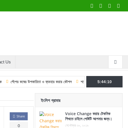
act Us
ের কষের উপকারিতা ও ব্যবহার করার কৌশল
শবে বরাতের ফজিলত ও আমল: কুরআন–হাদিসের 
5:44:11
ইংলিশ গ্রামার
Voice Change করার টেকনিক
Share
শিখতে চাইলে পোষ্টটি আপনার জন্য।
সেপ্টেম্বর ৩০, ২০১৯
0