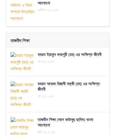
আলোচনা
এপ্রিল ২০, ২০১৯
তাজবীদ শিক্ষা
হযরত ইয়াকুব বদরপুরী (রহ) এর সংক্ষিপ্ত জীবনী
মে ০৪, ২০১৯
হযরত আহমদ হিজাযী মক্কী (রহ) এর সংক্ষিপ্ত
জীবনী
মে ০৩, ২০১৯
তাজবীদ শিক্ষা (আল কাউলুছ ছাদিদ) বাংলা
আলোচনা
মার্চ ২২, ২০১৯