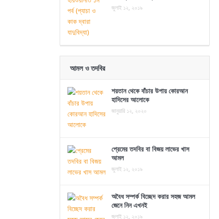
জুলাই ১২, ২০১৯
আমল ও তদবির
শয়তান থেকে বাঁচার উপায় কোরআন
হাদিসের আলোকে
জানুয়ারি ১২, ২০২০
প্রেমের তদবির বা বিজয় লাভের খাস
আমল
জুলাই ১২, ২০১৯
অবৈধ সম্পর্ক বিচ্ছেদ করার সহজ আমল
জেনে নিন এখনই
জুলাই ১২, ২০১৯