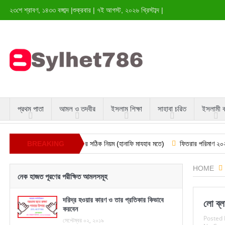
২৩শে শ্রাবণ, ১৪৩৩ বঙ্গাব্দ
|
শুক্রবার
|
৭ই আগস্ট, ২০২৬ খ্রিস্টাব্দ
|
প্রথম পাতা
আমল ও তদবীর
ইসলাম শিক্ষা
সাহাবা চরিত
ইসলামী 
দুই ঈদের নামাজ এর সঠিক নিয়ম (হানাফি মাযহাব মতে)
BREAKING
ফিতরার পরিমাণ ২০২৬ সাল বাংলাদ
NEWS
HOME
নেক হাজত পূরণের পরীক্ষিত আমলসমূহ
দরিদ্র হওয়ার কারণ ও তার প্রতিকার কিভাবে
লো ব্ল
করবেন
Posted 
সেপ্টেম্বর ০২, ২০১৯