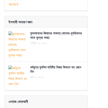
ইসলামী সাধারণ জ্ঞান
মুসলমানদের জিহাদের সাফল্য (কাফের-মুশরিকদের
সাথে যুদ্ধের সময়)
এপ্রিল ১৭, ২০১৯
ধর্মযুদ্ধে মুসলিম বাহিনীর বিজয় কিভাবে হত জেনে
নিন
মার্চ ১৮, ২০১৯
এলাজে কোরআনী