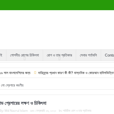
বই
গোপনীয় রোগের চিকিৎসা
রোগ ও তার প্রতিকার
সেবার শর্তাবলি
Cont
েশিদের জন্য
দারিদ্র্যের প্রধান কারণ কী কী? বাস্তবিক ও কোরআন হাদিসভিত্তিক
পেঁপ
লো প্রেশারে করণীয়
াড প্রেশারের লক্ষণ ও চিকিৎসা
By:
Md Nazrul Islam
on:
ফেব্রুয়ারি ২৬, ২০২০
In:
শারিরীক রোগ ও তার প্রতিকার