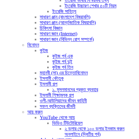
ইংরেজি ভাষার বিস্ময়কর তথ্য
ইংরেজি উচ্চারণ শেখার ৫০টি নিয়ম
ইংরেজি সাহিত্য
সাধারণ ঞ্জান (বাংলাদেশ বিষয়াবলি)
সাধারণ ঞ্জান (আর্ন্তজাতিক বিষয়াবলি)
চিকিৎসা বিজ্ঞান
সাধারণ জ্ঞান (Internet)
সাধারণ জ্ঞান (বিভিন্ন রোগ সম্পর্কে)
বিনোদন
কুইজ
কুইজ পর্ব এক
কুইজ পর্ব দুই
কুইজ পর্ব তিন
মহানবী (সা) এর চিত্তোবিনোদন
ইসলামী কৌতুক
ইসলামী গল্প
১. মুসলমানদের প্রকৃত ব্যবহার
ইসলামী শিক্ষামূলক গল্প
ওলী-আউলিয়াদের জীবন কাহিনী
সফল ব্যক্তিদের জীবনী
আয় করুন
YouTube থেকে আয়
ভিডিও টিউটোরিয়েল
২ ডলার থেকে ১০০ ডলার ইনকাম করুন
অনলাইনে (দ্বিতীয় পর্ব)