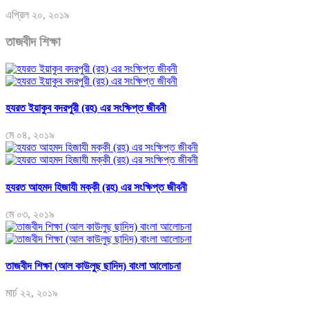
এপ্রিল ২০, ২০১৯
তাজবীদ শিক্ষা
হযরত ইয়াকুব বদরপুরী (রহ) এর সংক্ষিপ্ত জীবনী
মে ০৪, ২০১৯
হযরত আহমদ হিজাযী মক্কী (রহ) এর সংক্ষিপ্ত জীবনী
মে ০৩, ২০১৯
তাজবীদ শিক্ষা (আল কাউলুছ ছাদিদ) বাংলা আলোচনা
মার্চ ২২, ২০১৯