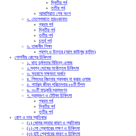
দ্বিতীয় পর্ব
তৃতীয় পর্ব
আমালিয়াত শেষ অংশ
২. তেলেসমাতে হায়ওয়ানাত
প্রথম পর্ব
দ্বিতীয় পর্ব
তৃতীয় পর্ব
চতুর্থ পর্ব
৩. তাজবীদ শিক্ষা
প্রশ্ন ও উত্তর (আল কাউলুছ ছাদিদ)
গোপনীয় রোগের চিকিৎসা
১. ধাতু দুর্বলতার বিভিন্ন এলাজ
২.স্বপ্ন দোষের সর্বোত্তম চিকিৎসা
৩. সহবাসে সক্ষমতা অর্জন
৪. শিশুদের বিছানায় প্রস্রাব না করার এলাজ
৫. গার্হস্থ্য জীবন পরিচালনার ৮৮টি টিপস
৬. ৩০টি যাদুকরি দ্রব্যগুণন
৭. দ্রব্যগুণ ও টোটকা চিকিৎসা
প্রথম পর্ব
দ্বিতীয় পর্ব
তৃতীয় পর্ব
রোগ ও তার প্রতিকার
(১) কোমর ব্যথার কারণ ও প্রতিকার
(২) লো প্রেশারের লক্ষণ ও চিকিৎসা
(৩) হাই প্রেশারের কারণ ও চিকিৎসা