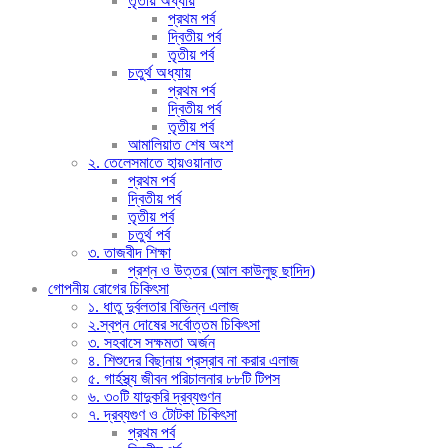
তৃতীয় অধ্যায়
প্রথম পর্ব
দ্বিতীয় পর্ব
তৃতীয় পর্ব
চতুর্থ অধ্যায়
প্রথম পর্ব
দ্বিতীয় পর্ব
তৃতীয় পর্ব
আমালিয়াত শেষ অংশ
২. তেলেসমাতে হায়ওয়ানাত
প্রথম পর্ব
দ্বিতীয় পর্ব
তৃতীয় পর্ব
চতুর্থ পর্ব
৩. তাজবীদ শিক্ষা
প্রশ্ন ও উত্তর (আল কাউলুছ ছাদিদ)
গোপনীয় রোগের চিকিৎসা
১. ধাতু দুর্বলতার বিভিন্ন এলাজ
২.স্বপ্ন দোষের সর্বোত্তম চিকিৎসা
৩. সহবাসে সক্ষমতা অর্জন
৪. শিশুদের বিছানায় প্রস্রাব না করার এলাজ
৫. গার্হস্থ্য জীবন পরিচালনার ৮৮টি টিপস
৬. ৩০টি যাদুকরি দ্রব্যগুণন
৭. দ্রব্যগুণ ও টোটকা চিকিৎসা
প্রথম পর্ব