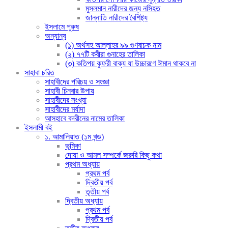
মুসলমান নারীদের জন্য নসিহত
জান্নাতি নারীদের বৈশিষ্ট্য
ইসলামে পুরুষ
অন্যান্য
(১) অর্থসহ আল্লাহর ৯৯ গুণবাচক নাম
(২) ৭৭টি কবীরা গুনাহের তালিকা
(৩) কতিপয় কুফরী বাক্য যা উচ্চারণে ঈমান থাকবে না
সাহাবা চরিত
সাহাবীদের পরিচয় ও সংজ্ঞা
সাহাবী চিনবার উপায়
সাহাবীদের সংখ্যা
সাহাবীদের মর্যাদা
আসহাবে বদরীনের নামের তালিকা
ইসলামী বই
১. আমালিয়াত (১ম খন্ড)
ভূমিকা
দোয়া ও আমল সম্পর্কে জরুরি কিছু কথা
প্রথম অধ্যায়
প্রথম পর্ব
দ্বিতীয় পর্ব
তৃতীয় পর্ব
দ্বিতীয় অধ্যায়
প্রথম পর্ব
দ্বিতীয় পর্ব