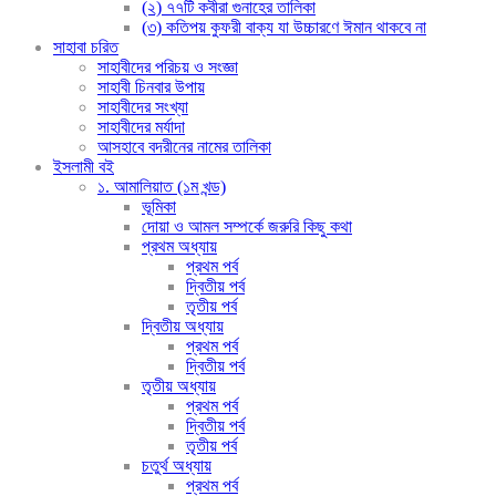
(২) ৭৭টি কবীরা গুনাহের তালিকা
(৩) কতিপয় কুফরী বাক্য যা উচ্চারণে ঈমান থাকবে না
সাহাবা চরিত
সাহাবীদের পরিচয় ও সংজ্ঞা
সাহাবী চিনবার উপায়
সাহাবীদের সংখ্যা
সাহাবীদের মর্যাদা
আসহাবে বদরীনের নামের তালিকা
ইসলামী বই
১. আমালিয়াত (১ম খন্ড)
ভূমিকা
দোয়া ও আমল সম্পর্কে জরুরি কিছু কথা
প্রথম অধ্যায়
প্রথম পর্ব
দ্বিতীয় পর্ব
তৃতীয় পর্ব
দ্বিতীয় অধ্যায়
প্রথম পর্ব
দ্বিতীয় পর্ব
তৃতীয় অধ্যায়
প্রথম পর্ব
দ্বিতীয় পর্ব
তৃতীয় পর্ব
চতুর্থ অধ্যায়
প্রথম পর্ব