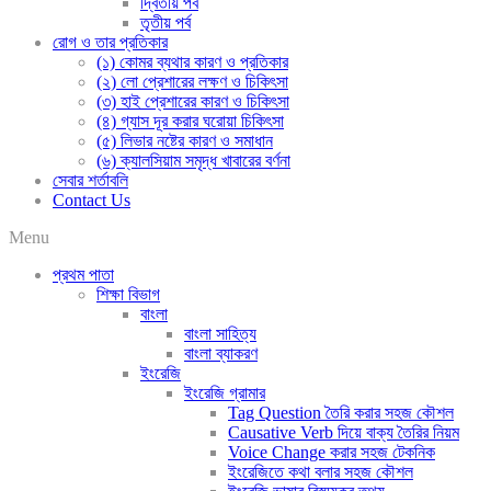
দ্বিতীয় পর্ব
তৃতীয় পর্ব
রোগ ও তার প্রতিকার
(১) কোমর ব্যথার কারণ ও প্রতিকার
(২) লো প্রেশারের লক্ষণ ও চিকিৎসা
(৩) হাই প্রেশারের কারণ ও চিকিৎসা
(৪) গ্যাস দূর করার ঘরোয়া চিকিৎসা
(৫) লিভার নষ্টের কারণ ও সমাধান
(৬) ক্যালসিয়াম সমৃদ্ধ খাবারের বর্ণনা
সেবার শর্তাবলি
Contact Us
Menu
প্রথম পাতা
শিক্ষা বিভাগ
বাংলা
বাংলা সাহিত্য
বাংলা ব্যাকরণ
ইংরেজি
ইংরেজি গ্রামার
Tag Question তৈরি করার সহজ কৌশল
Causative Verb দিয়ে বাক্য তৈরির নিয়ম
Voice Change করার সহজ টেকনিক
ইংরেজিতে কথা বলার সহজ কৌশল