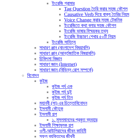
ইংরেজি গ্রামার
Tag Question তৈরি করার সহজ কৌশল
Causative Verb দিয়ে বাক্য তৈরির নিয়ম
Voice Change করার সহজ টেকনিক
ইংরেজিতে কথা বলার সহজ কৌশল
ইংরেজি ভাষার বিস্ময়কর তথ্য
ইংরেজি উচ্চারণ শেখার ৫০টি নিয়ম
ইংরেজি সাহিত্য
সাধারণ ঞ্জান (বাংলাদেশ বিষয়াবলি)
সাধারণ ঞ্জান (আর্ন্তজাতিক বিষয়াবলি)
চিকিৎসা বিজ্ঞান
সাধারণ জ্ঞান (Internet)
সাধারণ জ্ঞান (বিভিন্ন রোগ সম্পর্কে)
বিনোদন
কুইজ
কুইজ পর্ব এক
কুইজ পর্ব দুই
কুইজ পর্ব তিন
মহানবী (সা) এর চিত্তোবিনোদন
ইসলামী কৌতুক
ইসলামী গল্প
১. মুসলমানদের প্রকৃত ব্যবহার
ইসলামী শিক্ষামূলক গল্প
ওলী-আউলিয়াদের জীবন কাহিনী
সফল ব্যক্তিদের জীবনী