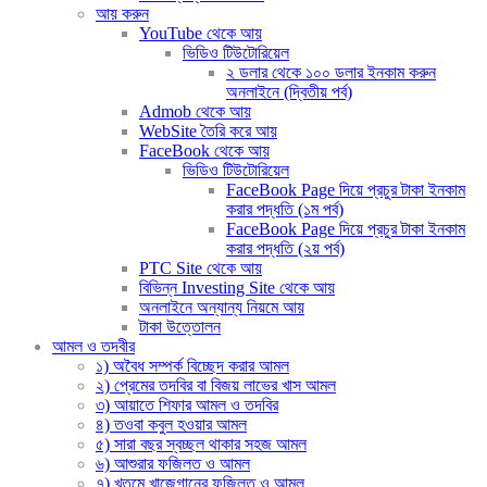
আয় করুন
YouTube থেকে আয়
ভিডিও টিউটোরিয়েল
২ ডলার থেকে ১০০ ডলার ইনকাম করুন
অনলাইনে (দ্বিতীয় পর্ব)
Admob থেকে আয়
WebSite তৈরি করে আয়
FaceBook থেকে আয়
ভিডিও টিউটোরিয়েল
FaceBook Page দিয়ে প্রচুর টাকা ইনকাম
করার পদ্ধতি (১ম পর্ব)
FaceBook Page দিয়ে প্রচুর টাকা ইনকাম
করার পদ্ধতি (২য় পর্ব)
PTC Site থেকে আয়
বিভিন্ন Investing Site থেকে আয়
অনলাইনে অন্যান্য নিয়মে আয়
টাকা উত্তোলন
আমল ও তদবীর
১) অবৈধ সম্পর্ক বিচ্ছেদ করার আমল
২) প্রেমের তদবির বা বিজয় লাভের খাস আমল
৩) আয়াতে শিফার আমল ও তদবির
৪) তওবা কবুল হওয়ার আমল
৫) সারা বছর স্বচ্ছল থাকার সহজ আমল
৬) আশুরার ফজিলত ও আমল
৭) খতমে খাজেগানের ফজিলত ও আমল