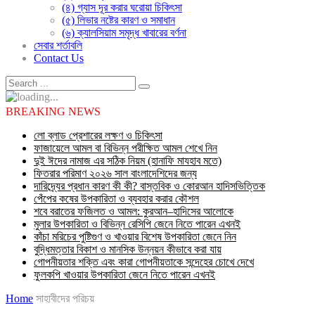
(৪) গ্যাস দূর করার ঘরোয়া চিকিৎসা
(৫) লিভার নষ্টের কারণ ও সমাধান
(৬) ক্যালসিয়াম সমৃদ্ধ খাবারের বর্ণনা
সেবার শর্তাবলি
Contact Us
BREAKING NEWS
লো ব্লাড প্রেশারের লক্ষণ ও চিকিৎসা
ফাজায়েলে আমল বা বিভিন্ন পরীক্ষিত আমল শেখে নিন
দুই ঈদের নামাজ এর সঠিক নিয়ম (হানাফি মাযহাব মতে)
ফিতরার পরিমাণ ২০২৬ সাল বাংলাদেশিদের জন্য
দারিদ্র্যের প্রধান কারণ কী কী? বাস্তবিক ও কোরআন হাদিসভিত্তিক
পেঁপের কষের উপকারিতা ও ব্যবহার করার কৌশল
শবে বরাতের ফজিলত ও আমল: কুরআন–হাদিসের আলোকে
মুলার উপকারিতা ও বিভিন্ন রেসিপি জেনে নিতে পারেন এখনই
কাঁচা মরিচের পুষ্টিগুণ ও খাওয়ার বিশেষ উপকারিতা জেনে নিন
বুদ্ধিমত্তার বিকাশ ও মানসিক উন্নয়ন কীভাবে করা যায়
গোপনীয়তার শক্তি এবং কারা গোপনীয়তাকে সন্দেহের চোখে দেখে
ফুলকপি খাওয়ার উপকারিতা জেনে নিতে পারেন এখনই
Home
সাহাবীদের পরিচয়