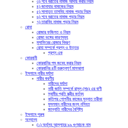
৩) শবে বরাতের নামাজ আদায় করার নিয়ম
৪) জানাযার নামাজের নিয়ম
৫) সালাতুত তাসবিহ নামাজ পড়ার নিয়ম
৬) শবে বরাতের নামাজ পড়ার নিয়ম
৭) তারাবিহ নামাজ পড়ার নিয়ম
রোযা
রোজার ফজিলত ও নিয়ম
রোজা ভঙ্গের কারণসমূহ
মুসাফিরের রোজার বিবরণ
রোযা সম্পর্কে প্রশ্ন ও উত্তর
প্রশ্ন এক
কোরবানী
কোরবানির পশু জবেহ করার নিয়ম
কোরবানির ৪টি গুরুত্বপূর্ণ মাসআলা
ইসলামে নারীর মর্যাদা
নারীর করণীয়
নারীদের মর্যাদা
নারী জাতি সম্পর্কে রাসূল (সাঃ) এর বাণী
স্বামীর প্রতি স্ত্রীর কর্তব্য
কতিপয় গোপনীয় কাজের সুন্নাত তরীকা
মুসলমান নারীদের জন্য নসিহত
জান্নাতি নারীদের বৈশিষ্ট্য
ইসলামে পুরুষ
অন্যান্য
(১) অর্থসহ আল্লাহর ৯৯ গুণবাচক নাম