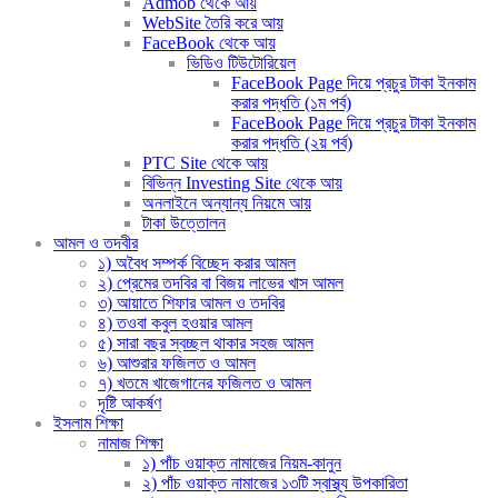
Admob থেকে আয়
WebSite তৈরি করে আয়
FaceBook থেকে আয়
ভিডিও টিউটোরিয়েল
FaceBook Page দিয়ে প্রচুর টাকা ইনকাম
করার পদ্ধতি (১ম পর্ব)
FaceBook Page দিয়ে প্রচুর টাকা ইনকাম
করার পদ্ধতি (২য় পর্ব)
PTC Site থেকে আয়
বিভিন্ন Investing Site থেকে আয়
অনলাইনে অন্যান্য নিয়মে আয়
টাকা উত্তোলন
আমল ও তদবীর
১) অবৈধ সম্পর্ক বিচ্ছেদ করার আমল
২) প্রেমের তদবির বা বিজয় লাভের খাস আমল
৩) আয়াতে শিফার আমল ও তদবির
৪) তওবা কবুল হওয়ার আমল
৫) সারা বছর স্বচ্ছল থাকার সহজ আমল
৬) আশুরার ফজিলত ও আমল
৭) খতমে খাজেগানের ফজিলত ও আমল
দৃষ্টি আকর্ষণ
ইসলাম শিক্ষা
নামাজ শিক্ষা
১) পাঁচ ওয়াক্ত নামাজের নিয়ম-কানুন
২) পাঁচ ওয়াক্ত নামাজের ১৩টি স্বাস্থ্য উপকারিতা