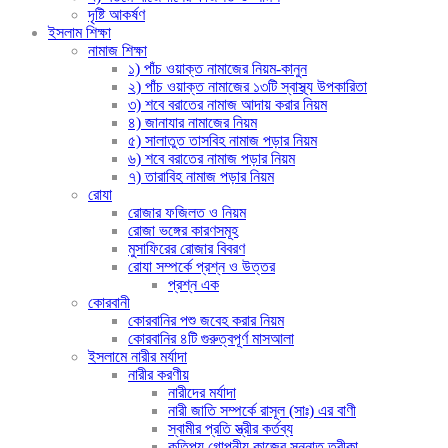
দৃষ্টি আকর্ষণ
ইসলাম শিক্ষা
নামাজ শিক্ষা
১) পাঁচ ওয়াক্ত নামাজের নিয়ম-কানুন
২) পাঁচ ওয়াক্ত নামাজের ১৩টি স্বাস্থ্য উপকারিতা
৩) শবে বরাতের নামাজ আদায় করার নিয়ম
৪) জানাযার নামাজের নিয়ম
৫) সালাতুত তাসবিহ নামাজ পড়ার নিয়ম
৬) শবে বরাতের নামাজ পড়ার নিয়ম
৭) তারাবিহ নামাজ পড়ার নিয়ম
রোযা
রোজার ফজিলত ও নিয়ম
রোজা ভঙ্গের কারণসমূহ
মুসাফিরের রোজার বিবরণ
রোযা সম্পর্কে প্রশ্ন ও উত্তর
প্রশ্ন এক
কোরবানী
কোরবানির পশু জবেহ করার নিয়ম
কোরবানির ৪টি গুরুত্বপূর্ণ মাসআলা
ইসলামে নারীর মর্যাদা
নারীর করণীয়
নারীদের মর্যাদা
নারী জাতি সম্পর্কে রাসূল (সাঃ) এর বাণী
স্বামীর প্রতি স্ত্রীর কর্তব্য
কতিপয় গোপনীয় কাজের সুন্নাত তরীকা