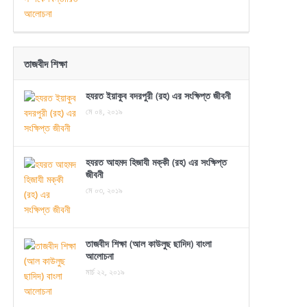
তাজবীদ শিক্ষা
হযরত ইয়াকুব বদরপুরী (রহ) এর সংক্ষিপ্ত জীবনী
মে ০৪, ২০১৯
হযরত আহমদ হিজাযী মক্কী (রহ) এর সংক্ষিপ্ত
জীবনী
মে ০৩, ২০১৯
তাজবীদ শিক্ষা (আল কাউলুছ ছাদিদ) বাংলা
আলোচনা
মার্চ ২২, ২০১৯