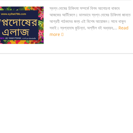
স্বপ্ন দোষের চিকিৎসা সম্পর্কে বিশদ আলোচনা থাকবে
আজকের আর্টিকেলে। ভালভাবে স্বপ্ন দোষের চিকিৎসা জানতে
আগ্রহী পাঠকদের জন্য এই বিশেষ আয়োজন। সাথে থাকুন
সবাই। স্বপ্নদোষ কুচিন্তা, অশ্লীল বই অধ্যয়ন,...
Read
more