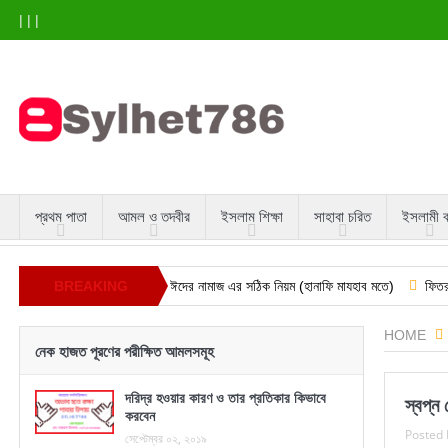
|
|
|
প্রথম পাতা
আমল ও তদবীর
ইসলাম শিক্ষা
সাহাবা চরিত
ইসলামী 
আমল শেখে নিন
BREAKING
দুই ঈদের নামাজ এর সঠিক নিয়ম (হানাফি মাযহাব মতে)
ফিতরার পরিমাণ ২০
NEWS
HOME
নেক হাজত পূরণের পরীক্ষিত আমলসমূহ
দরিদ্র হওয়ার কারণ ও তার প্রতিকার কিভাবে
স্বপ্ন
করবেন
Posted 
সেপ্টেম্বর ০২, ২০১৯