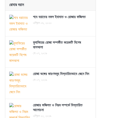
রোযার বয়ান
শবে বরাতের নফল ইবাদাত ও রোজার ফজিলত
এপ্রিল ০৯, ২০২০
মুসাফিরের রোজা সম্পর্কীত কয়েকটি বিশেষ
মাসআলা
মে ০৭, ২০১৯
রোজা ভঙ্গের কারণসমূহ বিস্তারিতভাবে জেনে নিন
মে ০৭, ২০১৯
রোজার ফজিলত ও নিয়ম সম্পর্কে বিস্তারিত
আলোচনা
এপ্রিল ২০, ২০১৯