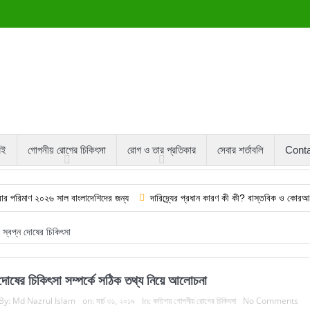
বই
গোপনীয় রোগের চিকিৎসা
রোগ ও তার প্রতিকার
সেবার শর্তাবলি
Cont
২৬ সাল বাংলাদেশিদের জন্য
দারিদ্র্যের প্রধান কারণ কী কী? বাস্তবিক ও কোরআন হাদিসভিত্
স্বপ্ন দোষের চিকিৎসা
 দোষের চিকিৎসা সম্পর্কে সঠিক তথ্য নিয়ে আলোচনা
By:
Md Nazrul Islam
on:
মার্চ ৩১, ২০১৯
In:
কতিপয় গোপনীয় রোগের চিকিৎসা
No Comments