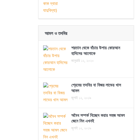
আমল ও তদবির
শয়তান থেকে বাঁচার উপায় কোরআন
হাদিসের আলোকে
জানুয়ারি ১২, ২০২০
প্রেমের তদবির বা বিজয় লাভের খাস
আমল
জুলাই ১২, ২০১৯
অবৈধ সম্পর্ক বিচ্ছেদ করার সহজ আমল
জেনে নিন এখনই
জুলাই ১২, ২০১৯