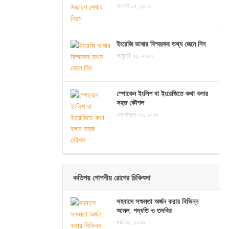
আগস্ট ১৭, ২০২০
ইংরেজি ভাষার বিস্ময়কর তথ্য জেনে নিন
জানুয়ারি ১৬, ২০২০
স্পোকেন ইংলিশ বা ইংরেজিতে কথা বলার
সহজ কৌশল
সেপ্টেম্বর ২৬, ২০১৯
কতিপয় গোপনীয় রোগের চিকিৎসা
সহবাসে সক্ষমতা অর্জন করার বিভিন্ন
আমল, পদ্ধতি ও তদবির
মার্চ ৩১, ২০১৯