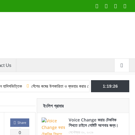
act Us
তিক
পেঁপের কষের উপকারিতা ও ব্যবহার করার কৌশল
শবে বরাতের ফজিলত ও আমল: কু
1:19:27
ইংলিশ গ্রামার
Voice Change করার টেকনিক
Share
শিখতে চাইলে পোষ্টটি আপনার জন্য।
সেপ্টেম্বর ৩০, ২০১৯
0