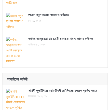
তাওবা কবুল হওয়ার আমল ও ফজিলত
মে ১৬, ২০১৯
অর্থসহ আল্লাহতা’য়ার ৯৯টি গুনবাচক নাম ও তাদের ফজিলত
এপ্রিল ২২, ২০১৯
সাহাবীদের কাহিনী
সাহাবী জুলাইবিবের (রা) জীবনী মো’মিনদের হৃদয়কে ব্যথিত করবে
ডিসেম্বর ১৯, ২০১৯