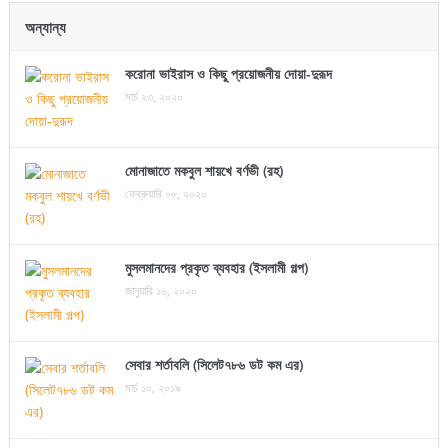
অন্যান্য
করোনা ভাইরাস ও কিছু প্রয়োজনীয় দোয়া-দুরূদ
মার্চ ২৩, ২০২০
মোনাজাতে মকবুল শায়খে বর্ণভী (রহ)
ফেব্রুয়ারি ০৮, ২০২০
মুসলমানদের প্রকৃত ব্যবহার (ইসলামী গল্প)
জানুয়ারি ১৬, ২০২০
সেবার শর্তাবলি (সিলেট৭৮৬ ডট কম এর)
মার্চ ১০, ২০১৯