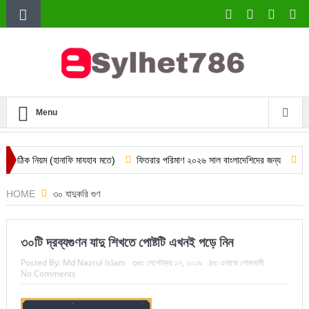
Menu
য়ম (হানাফি মাযহাব মতে)
ফিতরার পরিমাণ ২০২৬ সাল বাংলাদেশিদের জন্য
দারিদ্র্যের প
HOME
৩০ যাদুকরি গুণ
৩০টি দ্রব্যগুণন যাদু শিখতে পোষ্টটি এখনই পড়ে নিন
Posted By:
Md Nazrul Islam
on:
সেপ্টেম্বর ১৭, ২০১৯
In:
এলাজে লোকমানী
No Comments