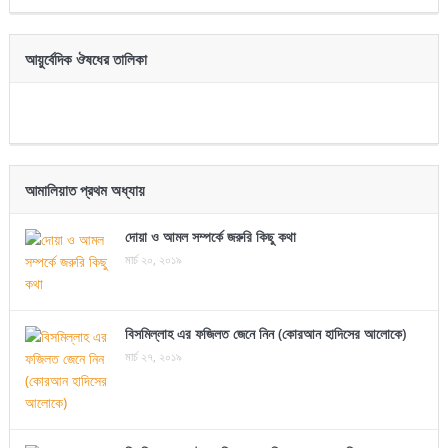
আয়ুর্বেদিক ঔষধের তালিকা
আমালিয়াত প্রথম অধ্যায়
দোয়া ও আমল সম্পর্কে জরুরি কিছু কথা
মার্চ ২০, ২০১৯
বিসমিল্লাহ এর ফজিলত জেনে নিন (কোরআন হাদিসের আলোকে)
মার্চ ২৭, ২০১৯