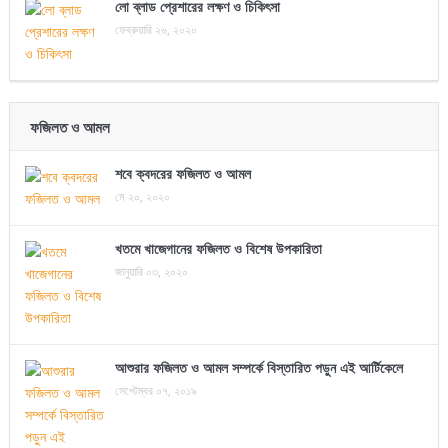
লো ব্লাড প্রেশারের লক্ষণ ও চিকিৎসা
ফেব্রুয়ারি ২৬, ২০২০
ফজিলত ও আমল
শবে ক্বদরের ফজিলত ও আমল
মে ২০, ২০২০
খতমে খাজেগানের ফজিলত ও বিশেষ উপকারিতা
জানুয়ারি ০৩, ২০২০
আশুরার ফজিলত ও আমল সম্পর্কে বিস্তারিত পড়ুন এই আর্টিকেলে
সেপ্টেম্বর ০৭, ২০১৯