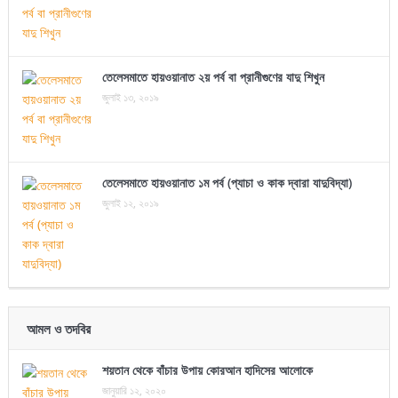
তেলেসমাতে হায়ওয়ানাত ২য় পর্ব বা প্রানীগুণের যাদু শিখুন
জুলাই ১৩, ২০১৯
তেলেসমাতে হায়ওয়ানাত ১ম পর্ব (প্যাচা ও কাক দ্বারা যাদুবিদ্যা)
জুলাই ১২, ২০১৯
আমল ও তদবির
শয়তান থেকে বাঁচার উপায় কোরআন হাদিসের আলোকে
জানুয়ারি ১২, ২০২০