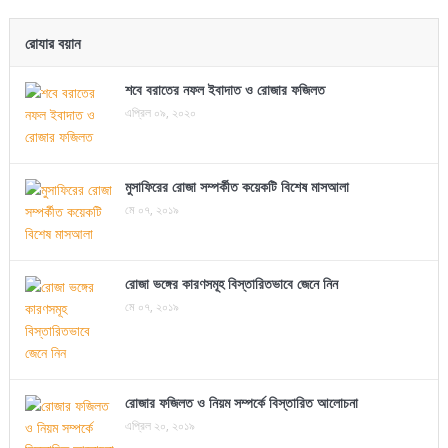
রোযার বয়ান
শবে বরাতের নফল ইবাদাত ও রোজার ফজিলত
এপ্রিল ০৯, ২০২০
মুসাফিরের রোজা সম্পর্কীত কয়েকটি বিশেষ মাসআলা
মে ০৭, ২০১৯
রোজা ভঙ্গের কারণসমূহ বিস্তারিতভাবে জেনে নিন
মে ০৭, ২০১৯
রোজার ফজিলত ও নিয়ম সম্পর্কে বিস্তারিত আলোচনা
এপ্রিল ২০, ২০১৯