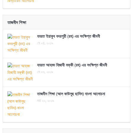
তাজবীদ শিক্ষা
হযরত ইয়াকুব বদরপুরী (রহ) এর সংক্ষিপ্ত জীবনী
মে ০৪, ২০১৯
হযরত আহমদ হিজাযী মক্কী (রহ) এর সংক্ষিপ্ত জীবনী
মে ০৩, ২০১৯
তাজবীদ শিক্ষা (আল কাউলুছ ছাদিদ) বাংলা আলোচনা
মার্চ ২২, ২০১৯