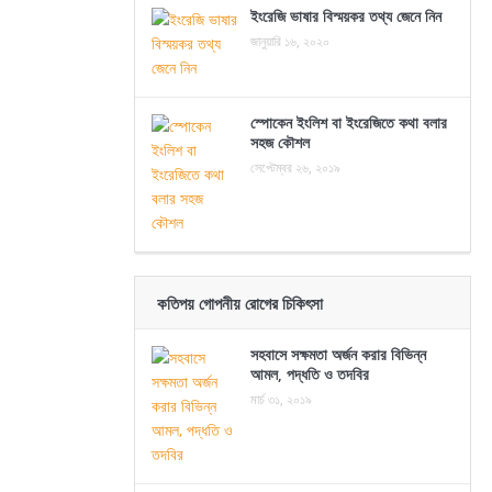
ইংরেজি ভাষার বিস্ময়কর তথ্য জেনে নিন
জানুয়ারি ১৬, ২০২০
স্পোকেন ইংলিশ বা ইংরেজিতে কথা বলার
সহজ কৌশল
সেপ্টেম্বর ২৬, ২০১৯
কতিপয় গোপনীয় রোগের চিকিৎসা
সহবাসে সক্ষমতা অর্জন করার বিভিন্ন
আমল, পদ্ধতি ও তদবির
মার্চ ৩১, ২০১৯