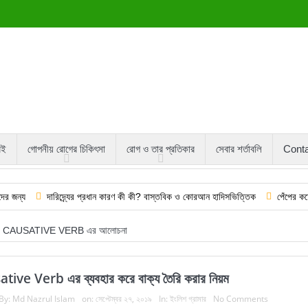
বই
গোপনীয় রোগের চিকিৎসা
রোগ ও তার প্রতিকার
সেবার শর্তাবলি
Cont
দারিদ্র্যের প্রধান কারণ কী কী? বাস্তবিক ও কোরআন হাদিসভিত্তিক
পেঁপের কষের উপকারিত
CAUSATIVE VERB এর আলোচনা
tive Verb এর ব্যবহার করে বাক্য তৈরি করার নিয়ম
By:
Md Nazrul Islam
on:
সেপ্টেম্বর ২৭, ২০১৯
In:
ইংলিশ গ্রামার
No Comments