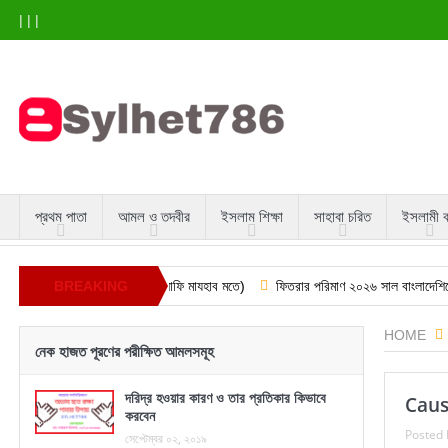
|
|
|
প্রথম পাতা
আমল ও তদবীর
ইসলাম শিক্ষা
সাহাবা চরিত
ইসলামী 
মাজ এর সঠিক নিয়ম (হানাফি মাযহাব মতে)
BREAKING
ফিতরার পরিমাণ ২০২৬ সাল বাংলাদেশিদের জন্য
NEWS
HOME
নেক হাজত পূরণের পরীক্ষিত আমলসমূহ
দরিদ্র হওয়ার কারণ ও তার প্রতিকার কিভাবে
Causa
করবেন
Posted 
সেপ্টেম্বর ০২, ২০১৯