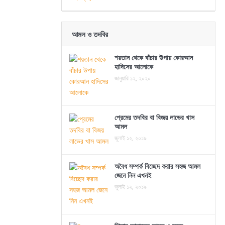
আমল ও তদবির
শয়তান থেকে বাঁচার উপায় কোরআন
হাদিসের আলোকে
জানুয়ারি ১২, ২০২০
প্রেমের তদবির বা বিজয় লাভের খাস
আমল
জুলাই ১২, ২০১৯
অবৈধ সম্পর্ক বিচ্ছেদ করার সহজ আমল
জেনে নিন এখনই
জুলাই ১২, ২০১৯