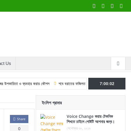
act Us
া ও ব্যবহার করার কৌশল
শবে বরাতের ফজিলত ও আমল: কুরআন–হাদিসের আলোকে
7:00:03
মুলা
ইংলিশ গ্রামার
Voice Change করার টেকনিক
Share
শিখতে চাইলে পোষ্টটি আপনার জন্য।
সেপ্টেম্বর ৩০, ২০১৯
0