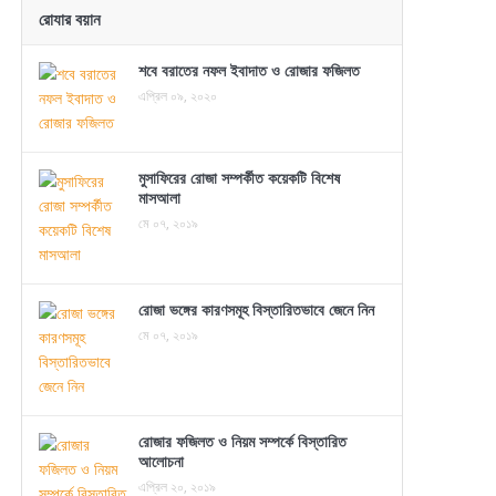
রোযার বয়ান
শবে বরাতের নফল ইবাদাত ও রোজার ফজিলত
এপ্রিল ০৯, ২০২০
মুসাফিরের রোজা সম্পর্কীত কয়েকটি বিশেষ
মাসআলা
মে ০৭, ২০১৯
রোজা ভঙ্গের কারণসমূহ বিস্তারিতভাবে জেনে নিন
মে ০৭, ২০১৯
রোজার ফজিলত ও নিয়ম সম্পর্কে বিস্তারিত
আলোচনা
এপ্রিল ২০, ২০১৯