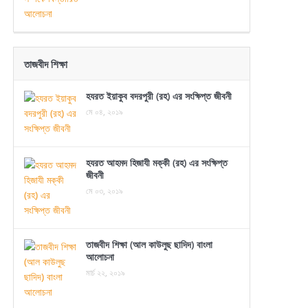
তাজবীদ শিক্ষা
হযরত ইয়াকুব বদরপুরী (রহ) এর সংক্ষিপ্ত জীবনী
মে ০৪, ২০১৯
হযরত আহমদ হিজাযী মক্কী (রহ) এর সংক্ষিপ্ত
জীবনী
মে ০৩, ২০১৯
তাজবীদ শিক্ষা (আল কাউলুছ ছাদিদ) বাংলা
আলোচনা
মার্চ ২২, ২০১৯