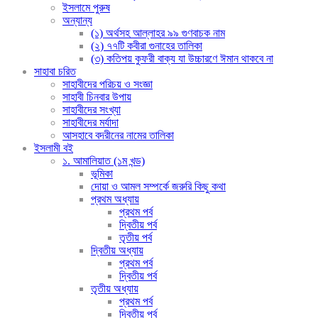
ইসলামে পুরুষ
অন্যান্য
(১) অর্থসহ আল্লাহর ৯৯ গুণবাচক নাম
(২) ৭৭টি কবীরা গুনাহের তালিকা
(৩) কতিপয় কুফরী বাক্য যা উচ্চারণে ঈমান থাকবে না
সাহাবা চরিত
সাহাবীদের পরিচয় ও সংজ্ঞা
সাহাবী চিনবার উপায়
সাহাবীদের সংখ্যা
সাহাবীদের মর্যাদা
আসহাবে বদরীনের নামের তালিকা
ইসলামী বই
১. আমালিয়াত (১ম খন্ড)
ভূমিকা
দোয়া ও আমল সম্পর্কে জরুরি কিছু কথা
প্রথম অধ্যায়
প্রথম পর্ব
দ্বিতীয় পর্ব
তৃতীয় পর্ব
দ্বিতীয় অধ্যায়
প্রথম পর্ব
দ্বিতীয় পর্ব
তৃতীয় অধ্যায়
প্রথম পর্ব
দ্বিতীয় পর্ব