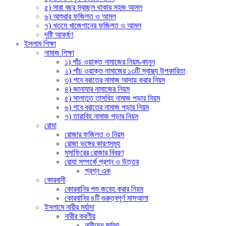
৫) সারা বছর স্বচ্ছল থাকার সহজ আমল
৬) আশুরার ফজিলত ও আমল
৭) খতমে খাজেগানের ফজিলত ও আমল
দৃষ্টি আকর্ষণ
ইসলাম শিক্ষা
নামাজ শিক্ষা
১) পাঁচ ওয়াক্ত নামাজের নিয়ম-কানুন
২) পাঁচ ওয়াক্ত নামাজের ১৩টি স্বাস্থ্য উপকারিতা
৩) শবে বরাতের নামাজ আদায় করার নিয়ম
৪) জানাযার নামাজের নিয়ম
৫) সালাতুত তাসবিহ নামাজ পড়ার নিয়ম
৬) শবে বরাতের নামাজ পড়ার নিয়ম
৭) তারাবিহ নামাজ পড়ার নিয়ম
রোযা
রোজার ফজিলত ও নিয়ম
রোজা ভঙ্গের কারণসমূহ
মুসাফিরের রোজার বিবরণ
রোযা সম্পর্কে প্রশ্ন ও উত্তর
প্রশ্ন এক
কোরবানী
কোরবানির পশু জবেহ করার নিয়ম
কোরবানির ৪টি গুরুত্বপূর্ণ মাসআলা
ইসলামে নারীর মর্যাদা
নারীর করণীয়
নারীদের মর্যাদা