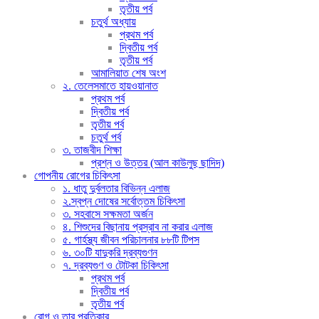
তৃতীয় পর্ব
চতুর্থ অধ্যায়
প্রথম পর্ব
দ্বিতীয় পর্ব
তৃতীয় পর্ব
আমালিয়াত শেষ অংশ
২. তেলেসমাতে হায়ওয়ানাত
প্রথম পর্ব
দ্বিতীয় পর্ব
তৃতীয় পর্ব
চতুর্থ পর্ব
৩. তাজবীদ শিক্ষা
প্রশ্ন ও উত্তর (আল কাউলুছ ছাদিদ)
গোপনীয় রোগের চিকিৎসা
১. ধাতু দুর্বলতার বিভিন্ন এলাজ
২.স্বপ্ন দোষের সর্বোত্তম চিকিৎসা
৩. সহবাসে সক্ষমতা অর্জন
৪. শিশুদের বিছানায় প্রস্রাব না করার এলাজ
৫. গার্হস্থ্য জীবন পরিচালনার ৮৮টি টিপস
৬. ৩০টি যাদুকরি দ্রব্যগুণন
৭. দ্রব্যগুণ ও টোটকা চিকিৎসা
প্রথম পর্ব
দ্বিতীয় পর্ব
তৃতীয় পর্ব
রোগ ও তার প্রতিকার