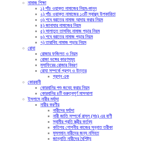
নামাজ শিক্ষা
১) পাঁচ ওয়াক্ত নামাজের নিয়ম-কানুন
২) পাঁচ ওয়াক্ত নামাজের ১৩টি স্বাস্থ্য উপকারিতা
৩) শবে বরাতের নামাজ আদায় করার নিয়ম
৪) জানাযার নামাজের নিয়ম
৫) সালাতুত তাসবিহ নামাজ পড়ার নিয়ম
৬) শবে বরাতের নামাজ পড়ার নিয়ম
৭) তারাবিহ নামাজ পড়ার নিয়ম
রোযা
রোজার ফজিলত ও নিয়ম
রোজা ভঙ্গের কারণসমূহ
মুসাফিরের রোজার বিবরণ
রোযা সম্পর্কে প্রশ্ন ও উত্তর
প্রশ্ন এক
কোরবানী
কোরবানির পশু জবেহ করার নিয়ম
কোরবানির ৪টি গুরুত্বপূর্ণ মাসআলা
ইসলামে নারীর মর্যাদা
নারীর করণীয়
নারীদের মর্যাদা
নারী জাতি সম্পর্কে রাসূল (সাঃ) এর বাণী
স্বামীর প্রতি স্ত্রীর কর্তব্য
কতিপয় গোপনীয় কাজের সুন্নাত তরীকা
মুসলমান নারীদের জন্য নসিহত
জান্নাতি নারীদের বৈশিষ্ট্য