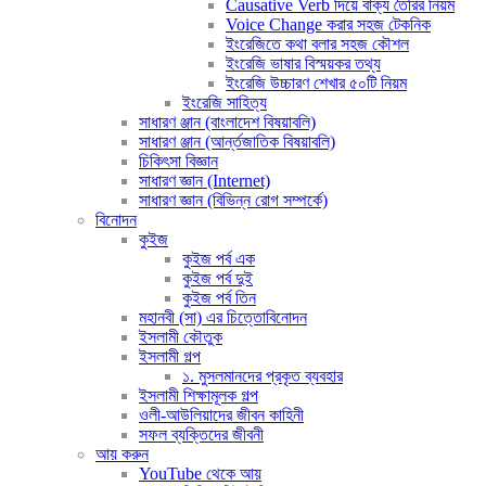
Causative Verb দিয়ে বাক্য তৈরির নিয়ম
Voice Change করার সহজ টেকনিক
ইংরেজিতে কথা বলার সহজ কৌশল
ইংরেজি ভাষার বিস্ময়কর তথ্য
ইংরেজি উচ্চারণ শেখার ৫০টি নিয়ম
ইংরেজি সাহিত্য
সাধারণ ঞ্জান (বাংলাদেশ বিষয়াবলি)
সাধারণ ঞ্জান (আর্ন্তজাতিক বিষয়াবলি)
চিকিৎসা বিজ্ঞান
সাধারণ জ্ঞান (Internet)
সাধারণ জ্ঞান (বিভিন্ন রোগ সম্পর্কে)
বিনোদন
কুইজ
কুইজ পর্ব এক
কুইজ পর্ব দুই
কুইজ পর্ব তিন
মহানবী (সা) এর চিত্তোবিনোদন
ইসলামী কৌতুক
ইসলামী গল্প
১. মুসলমানদের প্রকৃত ব্যবহার
ইসলামী শিক্ষামূলক গল্প
ওলী-আউলিয়াদের জীবন কাহিনী
সফল ব্যক্তিদের জীবনী
আয় করুন
YouTube থেকে আয়