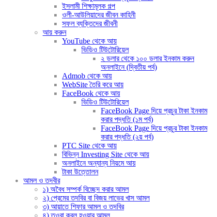
ইসলামী শিক্ষামূলক গল্প
ওলী-আউলিয়াদের জীবন কাহিনী
সফল ব্যক্তিদের জীবনী
আয় করুন
YouTube থেকে আয়
ভিডিও টিউটোরিয়েল
২ ডলার থেকে ১০০ ডলার ইনকাম করুন
অনলাইনে (দ্বিতীয় পর্ব)
Admob থেকে আয়
WebSite তৈরি করে আয়
FaceBook থেকে আয়
ভিডিও টিউটোরিয়েল
FaceBook Page দিয়ে প্রচুর টাকা ইনকাম
করার পদ্ধতি (১ম পর্ব)
FaceBook Page দিয়ে প্রচুর টাকা ইনকাম
করার পদ্ধতি (২য় পর্ব)
PTC Site থেকে আয়
বিভিন্ন Investing Site থেকে আয়
অনলাইনে অন্যান্য নিয়মে আয়
টাকা উত্তোলন
আমল ও তদবীর
১) অবৈধ সম্পর্ক বিচ্ছেদ করার আমল
২) প্রেমের তদবির বা বিজয় লাভের খাস আমল
৩) আয়াতে শিফার আমল ও তদবির
৪) তওবা কবুল হওয়ার আমল