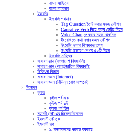
বাংলা সাহিত্য
বাংলা ব্যাকরণ
ইংরেজি
ইংরেজি গ্রামার
Tag Question তৈরি করার সহজ কৌশল
Causative Verb দিয়ে বাক্য তৈরির নিয়ম
Voice Change করার সহজ টেকনিক
ইংরেজিতে কথা বলার সহজ কৌশল
ইংরেজি ভাষার বিস্ময়কর তথ্য
ইংরেজি উচ্চারণ শেখার ৫০টি নিয়ম
ইংরেজি সাহিত্য
সাধারণ ঞ্জান (বাংলাদেশ বিষয়াবলি)
সাধারণ ঞ্জান (আর্ন্তজাতিক বিষয়াবলি)
চিকিৎসা বিজ্ঞান
সাধারণ জ্ঞান (Internet)
সাধারণ জ্ঞান (বিভিন্ন রোগ সম্পর্কে)
বিনোদন
কুইজ
কুইজ পর্ব এক
কুইজ পর্ব দুই
কুইজ পর্ব তিন
মহানবী (সা) এর চিত্তোবিনোদন
ইসলামী কৌতুক
ইসলামী গল্প
১. মুসলমানদের প্রকৃত ব্যবহার