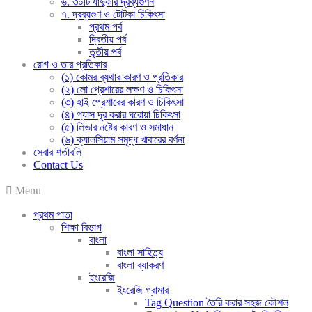
৬. ৩০টি যাদুকরি দ্রব্যগুণন
৭. দ্রব্যগুণ ও টোটকা চিকিৎসা
প্রথম পর্ব
দ্বিতীয় পর্ব
তৃতীয় পর্ব
রোগ ও তার প্রতিকার
(১) কোমর ব্যথার কারণ ও প্রতিকার
(২) লো প্রেশারের লক্ষণ ও চিকিৎসা
(৩) হাই প্রেশারের কারণ ও চিকিৎসা
(৪) গ্যাস দূর করার ঘরোয়া চিকিৎসা
(৫) লিভার নষ্টের কারণ ও সমাধান
(৬) ক্যালসিয়াম সমৃদ্ধ খাবারের বর্ণনা
সেবার শর্তাবলি
Contact Us
Menu
প্রথম পাতা
শিক্ষা বিভাগ
বাংলা
বাংলা সাহিত্য
বাংলা ব্যাকরণ
ইংরেজি
ইংরেজি গ্রামার
Tag Question তৈরি করার সহজ কৌশল