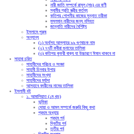
নারী জাতি সম্পর্কে রাসূল (সাঃ) এর বাণী
স্বামীর প্রতি স্ত্রীর কর্তব্য
কতিপয় গোপনীয় কাজের সুন্নাত তরীকা
মুসলমান নারীদের জন্য নসিহত
জান্নাতি নারীদের বৈশিষ্ট্য
ইসলামে পুরুষ
অন্যান্য
(১) অর্থসহ আল্লাহর ৯৯ গুণবাচক নাম
(২) ৭৭টি কবীরা গুনাহের তালিকা
(৩) কতিপয় কুফরী বাক্য যা উচ্চারণে ঈমান থাকবে না
সাহাবা চরিত
সাহাবীদের পরিচয় ও সংজ্ঞা
সাহাবী চিনবার উপায়
সাহাবীদের সংখ্যা
সাহাবীদের মর্যাদা
আসহাবে বদরীনের নামের তালিকা
ইসলামী বই
১. আমালিয়াত (১ম খন্ড)
ভূমিকা
দোয়া ও আমল সম্পর্কে জরুরি কিছু কথা
প্রথম অধ্যায়
প্রথম পর্ব
দ্বিতীয় পর্ব
তৃতীয় পর্ব