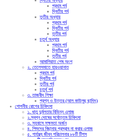
দ্বিতীয় অধ্যায়
প্রথম পর্ব
দ্বিতীয় পর্ব
তৃতীয় অধ্যায়
প্রথম পর্ব
দ্বিতীয় পর্ব
তৃতীয় পর্ব
চতুর্থ অধ্যায়
প্রথম পর্ব
দ্বিতীয় পর্ব
তৃতীয় পর্ব
আমালিয়াত শেষ অংশ
২. তেলেসমাতে হায়ওয়ানাত
প্রথম পর্ব
দ্বিতীয় পর্ব
তৃতীয় পর্ব
চতুর্থ পর্ব
৩. তাজবীদ শিক্ষা
প্রশ্ন ও উত্তর (আল কাউলুছ ছাদিদ)
গোপনীয় রোগের চিকিৎসা
১. ধাতু দুর্বলতার বিভিন্ন এলাজ
২.স্বপ্ন দোষের সর্বোত্তম চিকিৎসা
৩. সহবাসে সক্ষমতা অর্জন
৪. শিশুদের বিছানায় প্রস্রাব না করার এলাজ
৫. গার্হস্থ্য জীবন পরিচালনার ৮৮টি টিপস