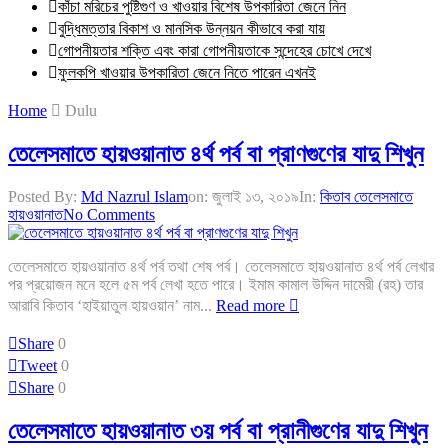
কাঁচা মরিচের পুষ্টিগুণ ও খাওয়ার বিশেষ উপকারিতা জেনে নিন
বুদ্ধিমত্তার বিকাশ ও মানসিক উন্নয়ন কীভাবে করা যায়
গোপনীয়তার শক্তি এবং কারা গোপনীয়তাকে সন্দেহের চোখে দেখে
ফুলকপি খাওয়ার উপকারিতা জেনে নিতে পারেন এখনই
Home
Dulu
তেলেসমাতে হায়ওয়ানাত ৪র্থ পর্ব বা প্রাণগুণের যাদু শিখুন
Posted By:
Md Nazrul Islam
on:
জুলাই ১৩, ২০১৯
In:
কিতাব তেলেসমাতে
হায়ওয়ানাত
No Comments
তেলেসমাতে হায়ওয়ানাত ৪র্থ পর্ব তথা শেষ পর্ব। তেলেসমাতে হায়ওয়ানাত ৪র্থ পর্ব লেখার
পর প্রয়োজন মনে হলে ৫ম পর্ব লেখা হতে পারে। ইমাম কামাল উদ্দিন দামেরী (রহ) তার
আরাবি কিতাব ‘হাইয়াতুল হায়ওয়ান’ নাম...
Read more
Share
0
Tweet
0
Share
0
তেলেসমাতে হায়ওয়ানাত ৩য় পর্ব বা প্রানীগুণের যাদু শিখুন