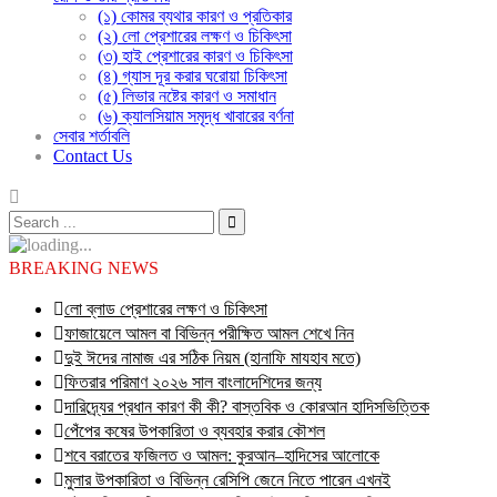
(১) কোমর ব্যথার কারণ ও প্রতিকার
(২) লো প্রেশারের লক্ষণ ও চিকিৎসা
(৩) হাই প্রেশারের কারণ ও চিকিৎসা
(৪) গ্যাস দূর করার ঘরোয়া চিকিৎসা
(৫) লিভার নষ্টের কারণ ও সমাধান
(৬) ক্যালসিয়াম সমৃদ্ধ খাবারের বর্ণনা
সেবার শর্তাবলি
Contact Us
BREAKING NEWS
লো ব্লাড প্রেশারের লক্ষণ ও চিকিৎসা
ফাজায়েলে আমল বা বিভিন্ন পরীক্ষিত আমল শেখে নিন
দুই ঈদের নামাজ এর সঠিক নিয়ম (হানাফি মাযহাব মতে)
ফিতরার পরিমাণ ২০২৬ সাল বাংলাদেশিদের জন্য
দারিদ্র্যের প্রধান কারণ কী কী? বাস্তবিক ও কোরআন হাদিসভিত্তিক
পেঁপের কষের উপকারিতা ও ব্যবহার করার কৌশল
শবে বরাতের ফজিলত ও আমল: কুরআন–হাদিসের আলোকে
মুলার উপকারিতা ও বিভিন্ন রেসিপি জেনে নিতে পারেন এখনই