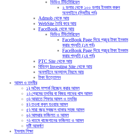
ভিডিও টিউটোরিয়েল
২ ডলার থেকে ১০০ ডলার ইনকাম করুন
অনলাইনে (দ্বিতীয় পর্ব)
Admob থেকে আয়
WebSite তৈরি করে আয়
FaceBook থেকে আয়
ভিডিও টিউটোরিয়েল
FaceBook Page দিয়ে প্রচুর টাকা ইনকাম
করার পদ্ধতি (১ম পর্ব)
FaceBook Page দিয়ে প্রচুর টাকা ইনকাম
করার পদ্ধতি (২য় পর্ব)
PTC Site থেকে আয়
বিভিন্ন Investing Site থেকে আয়
অনলাইনে অন্যান্য নিয়মে আয়
টাকা উত্তোলন
আমল ও তদবীর
১) অবৈধ সম্পর্ক বিচ্ছেদ করার আমল
২) প্রেমের তদবির বা বিজয় লাভের খাস আমল
৩) আয়াতে শিফার আমল ও তদবির
৪) তওবা কবুল হওয়ার আমল
৫) সারা বছর স্বচ্ছল থাকার সহজ আমল
৬) আশুরার ফজিলত ও আমল
৭) খতমে খাজেগানের ফজিলত ও আমল
দৃষ্টি আকর্ষণ
ইসলাম শিক্ষা