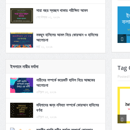
সারা বছর স্বচ্ছল থাকার পরীক্ষিত আমল
সেপ্টেম্বর ০১, ২০১৯
মকছুদ হাসিলের আমল নিয়ে কোরআন ও হাদিসের
আলোচনা
মার্চ ২১, ২০১৯
ইসলামে নারীর মর্যাদা
Tag Q
Posted 
নারীদের সম্পর্কে কয়েকটি হাদিস নিয়ে আজকের
আলোচনা
এপ্রিল ১৩, ২০১৯
মহিলাদের জন্য নসিহত সম্পর্কে কোরআন হাদিসের
বর্ণনা
এপ্রিল ২৫, ২০১৯
স্বামীর প্রতি স্ত্রীর কর্তব্য সম্পর্কে কোরআন