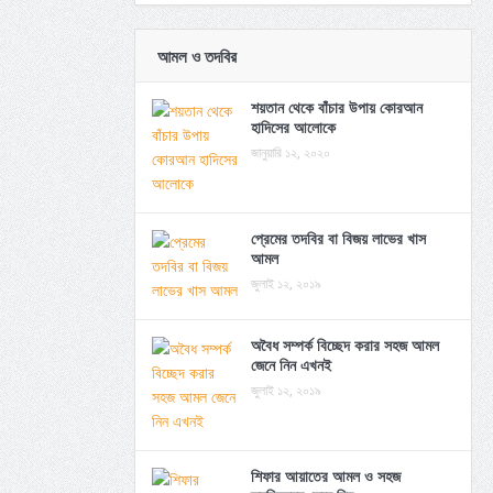
আমল ও তদবির
শয়তান থেকে বাঁচার উপায় কোরআন
হাদিসের আলোকে
জানুয়ারি ১২, ২০২০
প্রেমের তদবির বা বিজয় লাভের খাস
আমল
জুলাই ১২, ২০১৯
অবৈধ সম্পর্ক বিচ্ছেদ করার সহজ আমল
জেনে নিন এখনই
জুলাই ১২, ২০১৯
শিফার আয়াতের আমল ও সহজ