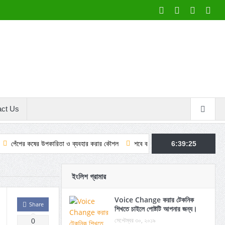
act Us
র উপকারিতা ও ব্যবহার করার কৌশল
শবে বরাতের ফজিলত ও আমল: কুরআন–হাদিসের আলোকে
6:39:26
ইংলিশ গ্রামার
Voice Change করার টেকনিক
Share
শিখতে চাইলে পোষ্টটি আপনার জন্য।
সেপ্টেম্বর ৩০, ২০১৯
0