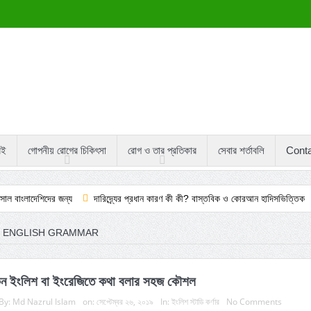
বই
গোপনীয় রোগের চিকিৎসা
রোগ ও তার প্রতিকার
সেবার শর্তাবলি
Cont
 জন্য
দারিদ্র্যের প্রধান কারণ কী কী? বাস্তবিক ও কোরআন হাদিসভিত্তিক
পেঁপের কষে
ENGLISH GRAMMAR
েন ইংলিশ বা ইংরেজিতে কথা বলার সহজ কৌশল
By:
Md Nazrul Islam
on:
সেপ্টেম্বর ২৬, ২০১৯
In:
ইংলিশ স্টাডি কর্ণার
No Comments