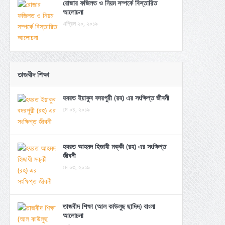
রোজার ফজিলত ও নিয়ম সম্পর্কে বিস্তারিত
আলোচনা
এপ্রিল ২০, ২০১৯
তাজবীদ শিক্ষা
হযরত ইয়াকুব বদরপুরী (রহ) এর সংক্ষিপ্ত জীবনী
মে ০৪, ২০১৯
হযরত আহমদ হিজাযী মক্কী (রহ) এর সংক্ষিপ্ত
জীবনী
মে ০৩, ২০১৯
তাজবীদ শিক্ষা (আল কাউলুছ ছাদিদ) বাংলা
আলোচনা