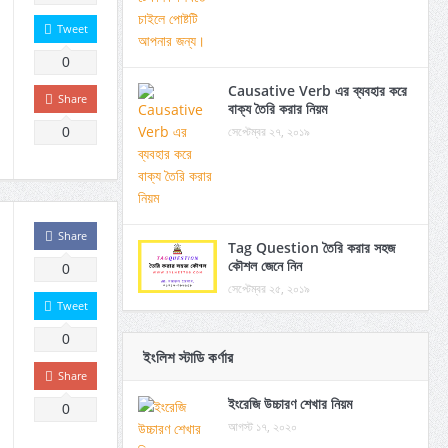
Tweet
0
Causative Verb এর ব্যবহার করে
Share
বাক্য তৈরি করার নিয়ম
সেপ্টেম্বর ২৭, ২০১৯
0
Share
Tag Question তৈরি করার সহজ
কৌশল জেনে নিন
0
সেপ্টেম্বর ২৫, ২০১৯
Tweet
0
ইংলিশ স্টাডি কর্ণার
Share
ইংরেজি উচ্চারণ শেখার নিয়ম
0
আগস্ট ১৭, ২০২০