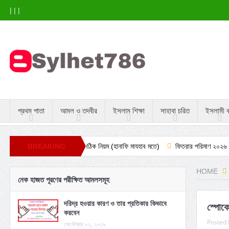
|
|
|
প্রথম পাতা
আমল ও তদবীর
ইসলাম শিক্ষা
সাহাবা চরিত
ইসলামী 
ুই ঈদের নামাজ এর সঠিক নিয়ম (হানাফি মাযহাব মতে)
BREAKING
ফিতরার পরিমাণ ২০২৬ সাল বাংলাদেশিদের
NEWS
HOME
নেক হাজত পূরণের পরীক্ষিত আমলসমূহ
দরিদ্র হওয়ার কারণ ও তার প্রতিকার কিভাবে
স্পোক
করবেন
Posted 
সেপ্টেম্বর ০২, ২০১৯