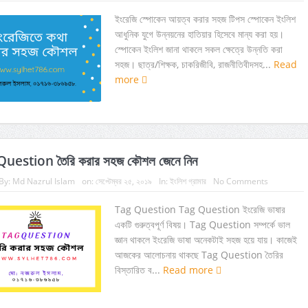
ইংরেজি স্পোকেন আয়ত্ব করার সহজ টিপস স্পোকেন ইংলিশ
আধুনিক যুগে উন্নয়নের হাতিয়ার হিসেবে মান্য করা হয়।
স্পোকেন ইংলিশ জানা থাকলে সকল ক্ষেত্রে উন্নতি করা
সহজ। ছাত্র/শিক্ষক, চাকরিজীবি, রাজনীতিবীদসহ...
Read
more
uestion তৈরি করার সহজ কৌশল জেনে নিন
By:
Md Nazrul Islam
on:
সেপ্টেম্বর ২৫, ২০১৯
In:
ইংলিশ গ্রামার
No Comments
Tag Question Tag Question ইংরেজি ভাষার
একটি গুরুত্বপূর্ণ বিষয়। Tag Question সম্পর্কে ভাল
জ্ঞান থাকলে ইংরেজি ভাষা অনেকটাই সহজ হয়ে যায়। কাজেই
আজকের আলোচনায় থাকছে Tag Question তৈরির
বিস্তারিত ব...
Read more