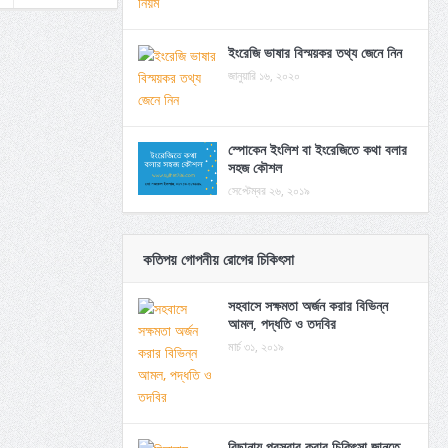
ইংরেজি ভাষার বিস্ময়কর তথ্য জেনে নিন
জানুয়ারি ১৬, ২০২০
স্পোকেন ইংলিশ বা ইংরেজিতে কথা বলার
সহজ কৌশল
সেপ্টেম্বর ২৬, ২০১৯
কতিপয় গোপনীয় রোগের চিকিৎসা
সহবাসে সক্ষমতা অর্জন করার বিভিন্ন
আমল, পদ্ধতি ও তদবির
মার্চ ৩১, ২০১৯
বিছানায় প্রস্রাব করার চিকিৎসা জানতে