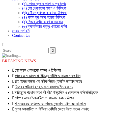
(১) কোমর ব্যথার কারণ ও প্রতিকার
(২) লো প্রেশারের লক্ষণ ও চিকিৎসা
(৩) হাই প্রেশারের কারণ ও চিকিৎসা
(৪) গ্যাস দূর করার ঘরোয়া চিকিৎসা
(৫) লিভার নষ্টের কারণ ও সমাধান
(৬) ক্যালসিয়াম সমৃদ্ধ খাবারের বর্ণনা
সেবার শর্তাবলি
Contact Us
BREAKING NEWS
লো ব্লাড প্রেশারের লক্ষণ ও চিকিৎসা
ফাজায়েলে আমল বা বিভিন্ন পরীক্ষিত আমল শেখে নিন
দুই ঈদের নামাজ এর সঠিক নিয়ম (হানাফি মাযহাব মতে)
ফিতরার পরিমাণ ২০২৬ সাল বাংলাদেশিদের জন্য
দারিদ্র্যের প্রধান কারণ কী কী? বাস্তবিক ও কোরআন হাদিসভিত্তিক
পেঁপের কষের উপকারিতা ও ব্যবহার করার কৌশল
শবে বরাতের ফজিলত ও আমল: কুরআন–হাদিসের আলোকে
মুলার উপকারিতা ও বিভিন্ন রেসিপি জেনে নিতে পারেন এখনই