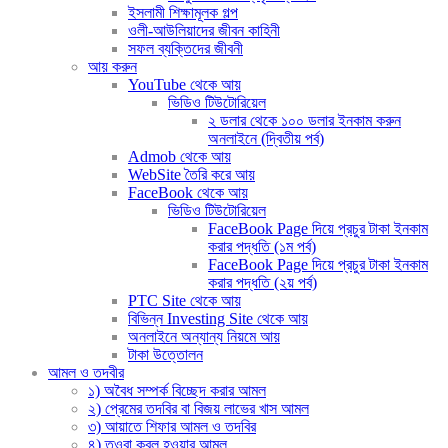
ইসলামী শিক্ষামূলক গল্প
ওলী-আউলিয়াদের জীবন কাহিনী
সফল ব্যক্তিদের জীবনী
আয় করুন
YouTube থেকে আয়
ভিডিও টিউটোরিয়েল
২ ডলার থেকে ১০০ ডলার ইনকাম করুন
অনলাইনে (দ্বিতীয় পর্ব)
Admob থেকে আয়
WebSite তৈরি করে আয়
FaceBook থেকে আয়
ভিডিও টিউটোরিয়েল
FaceBook Page দিয়ে প্রচুর টাকা ইনকাম
করার পদ্ধতি (১ম পর্ব)
FaceBook Page দিয়ে প্রচুর টাকা ইনকাম
করার পদ্ধতি (২য় পর্ব)
PTC Site থেকে আয়
বিভিন্ন Investing Site থেকে আয়
অনলাইনে অন্যান্য নিয়মে আয়
টাকা উত্তোলন
আমল ও তদবীর
১) অবৈধ সম্পর্ক বিচ্ছেদ করার আমল
২) প্রেমের তদবির বা বিজয় লাভের খাস আমল
৩) আয়াতে শিফার আমল ও তদবির
৪) তওবা কবুল হওয়ার আমল