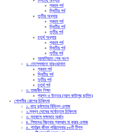
দ্বিতীয় অধ্যায়
প্রথম পর্ব
দ্বিতীয় পর্ব
তৃতীয় অধ্যায়
প্রথম পর্ব
দ্বিতীয় পর্ব
তৃতীয় পর্ব
চতুর্থ অধ্যায়
প্রথম পর্ব
দ্বিতীয় পর্ব
তৃতীয় পর্ব
আমালিয়াত শেষ অংশ
২. তেলেসমাতে হায়ওয়ানাত
প্রথম পর্ব
দ্বিতীয় পর্ব
তৃতীয় পর্ব
চতুর্থ পর্ব
৩. তাজবীদ শিক্ষা
প্রশ্ন ও উত্তর (আল কাউলুছ ছাদিদ)
গোপনীয় রোগের চিকিৎসা
১. ধাতু দুর্বলতার বিভিন্ন এলাজ
২.স্বপ্ন দোষের সর্বোত্তম চিকিৎসা
৩. সহবাসে সক্ষমতা অর্জন
৪. শিশুদের বিছানায় প্রস্রাব না করার এলাজ
৫. গার্হস্থ্য জীবন পরিচালনার ৮৮টি টিপস