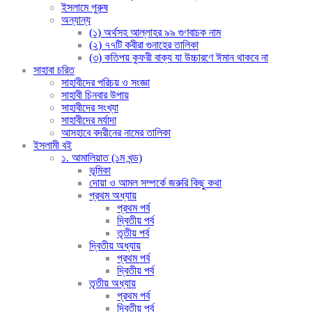
ইসলামে পুরুষ
অন্যান্য
(১) অর্থসহ আল্লাহর ৯৯ গুণবাচক নাম
(২) ৭৭টি কবীরা গুনাহের তালিকা
(৩) কতিপয় কুফরী বাক্য যা উচ্চারণে ঈমান থাকবে না
সাহাবা চরিত
সাহাবীদের পরিচয় ও সংজ্ঞা
সাহাবী চিনবার উপায়
সাহাবীদের সংখ্যা
সাহাবীদের মর্যাদা
আসহাবে বদরীনের নামের তালিকা
ইসলামী বই
১. আমালিয়াত (১ম খন্ড)
ভূমিকা
দোয়া ও আমল সম্পর্কে জরুরি কিছু কথা
প্রথম অধ্যায়
প্রথম পর্ব
দ্বিতীয় পর্ব
তৃতীয় পর্ব
দ্বিতীয় অধ্যায়
প্রথম পর্ব
দ্বিতীয় পর্ব
তৃতীয় অধ্যায়
প্রথম পর্ব
দ্বিতীয় পর্ব