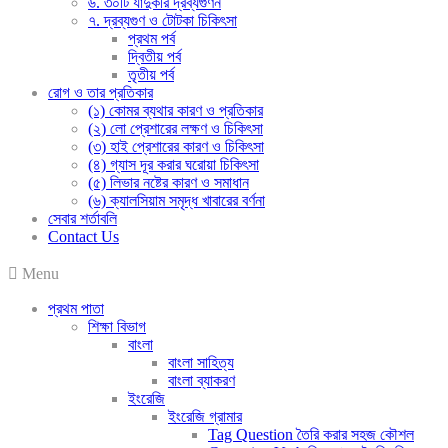
৬. ৩০টি যাদুকরি দ্রব্যগুণন
৭. দ্রব্যগুণ ও টোটকা চিকিৎসা
প্রথম পর্ব
দ্বিতীয় পর্ব
তৃতীয় পর্ব
রোগ ও তার প্রতিকার
(১) কোমর ব্যথার কারণ ও প্রতিকার
(২) লো প্রেশারের লক্ষণ ও চিকিৎসা
(৩) হাই প্রেশারের কারণ ও চিকিৎসা
(৪) গ্যাস দূর করার ঘরোয়া চিকিৎসা
(৫) লিভার নষ্টের কারণ ও সমাধান
(৬) ক্যালসিয়াম সমৃদ্ধ খাবারের বর্ণনা
সেবার শর্তাবলি
Contact Us
Menu
প্রথম পাতা
শিক্ষা বিভাগ
বাংলা
বাংলা সাহিত্য
বাংলা ব্যাকরণ
ইংরেজি
ইংরেজি গ্রামার
Tag Question তৈরি করার সহজ কৌশল