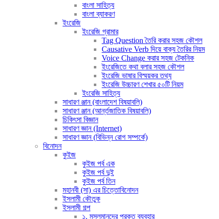
বাংলা সাহিত্য
বাংলা ব্যাকরণ
ইংরেজি
ইংরেজি গ্রামার
Tag Question তৈরি করার সহজ কৌশল
Causative Verb দিয়ে বাক্য তৈরির নিয়ম
Voice Change করার সহজ টেকনিক
ইংরেজিতে কথা বলার সহজ কৌশল
ইংরেজি ভাষার বিস্ময়কর তথ্য
ইংরেজি উচ্চারণ শেখার ৫০টি নিয়ম
ইংরেজি সাহিত্য
সাধারণ ঞ্জান (বাংলাদেশ বিষয়াবলি)
সাধারণ ঞ্জান (আর্ন্তজাতিক বিষয়াবলি)
চিকিৎসা বিজ্ঞান
সাধারণ জ্ঞান (Internet)
সাধারণ জ্ঞান (বিভিন্ন রোগ সম্পর্কে)
বিনোদন
কুইজ
কুইজ পর্ব এক
কুইজ পর্ব দুই
কুইজ পর্ব তিন
মহানবী (সা) এর চিত্তোবিনোদন
ইসলামী কৌতুক
ইসলামী গল্প
১. মুসলমানদের প্রকৃত ব্যবহার