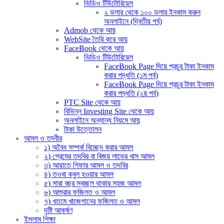
ভিডিও টিউটোরিয়েল
২ ডলার থেকে ১০০ ডলার ইনকাম করুন
অনলাইনে (দ্বিতীয় পর্ব)
Admob থেকে আয়
WebSite তৈরি করে আয়
FaceBook থেকে আয়
ভিডিও টিউটোরিয়েল
FaceBook Page দিয়ে প্রচুর টাকা ইনকাম
করার পদ্ধতি (১ম পর্ব)
FaceBook Page দিয়ে প্রচুর টাকা ইনকাম
করার পদ্ধতি (২য় পর্ব)
PTC Site থেকে আয়
বিভিন্ন Investing Site থেকে আয়
অনলাইনে অন্যান্য নিয়মে আয়
টাকা উত্তোলন
আমল ও তদবীর
১) অবৈধ সম্পর্ক বিচ্ছেদ করার আমল
২) প্রেমের তদবির বা বিজয় লাভের খাস আমল
৩) আয়াতে শিফার আমল ও তদবির
৪) তওবা কবুল হওয়ার আমল
৫) সারা বছর স্বচ্ছল থাকার সহজ আমল
৬) আশুরার ফজিলত ও আমল
৭) খতমে খাজেগানের ফজিলত ও আমল
দৃষ্টি আকর্ষণ
ইসলাম শিক্ষা