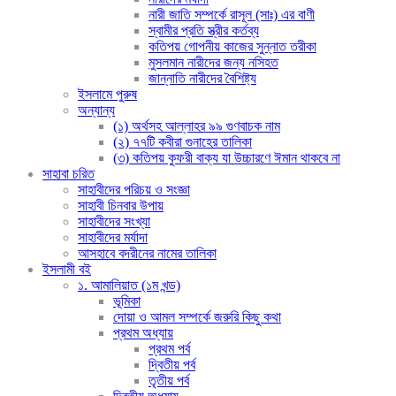
নারী জাতি সম্পর্কে রাসূল (সাঃ) এর বাণী
স্বামীর প্রতি স্ত্রীর কর্তব্য
কতিপয় গোপনীয় কাজের সুন্নাত তরীকা
মুসলমান নারীদের জন্য নসিহত
জান্নাতি নারীদের বৈশিষ্ট্য
ইসলামে পুরুষ
অন্যান্য
(১) অর্থসহ আল্লাহর ৯৯ গুণবাচক নাম
(২) ৭৭টি কবীরা গুনাহের তালিকা
(৩) কতিপয় কুফরী বাক্য যা উচ্চারণে ঈমান থাকবে না
সাহাবা চরিত
সাহাবীদের পরিচয় ও সংজ্ঞা
সাহাবী চিনবার উপায়
সাহাবীদের সংখ্যা
সাহাবীদের মর্যাদা
আসহাবে বদরীনের নামের তালিকা
ইসলামী বই
১. আমালিয়াত (১ম খন্ড)
ভূমিকা
দোয়া ও আমল সম্পর্কে জরুরি কিছু কথা
প্রথম অধ্যায়
প্রথম পর্ব
দ্বিতীয় পর্ব
তৃতীয় পর্ব