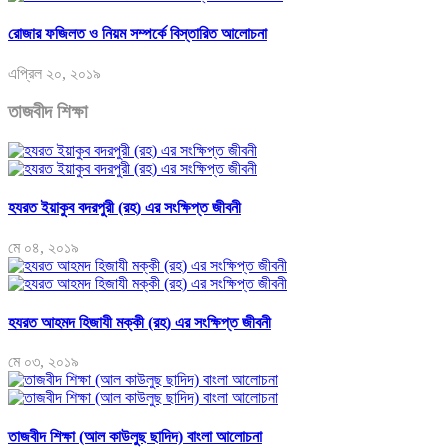
রোজার ফজিলত ও নিয়ম সম্পর্কে বিস্তারিত আলোচনা
এপ্রিল ২০, ২০১৯
তাজবীদ শিক্ষা
হযরত ইয়াকুব বদরপুরী (রহ) এর সংক্ষিপ্ত জীবনী
মে ০৪, ২০১৯
হযরত আহমদ হিজাযী মক্কী (রহ) এর সংক্ষিপ্ত জীবনী
মে ০৩, ২০১৯
তাজবীদ শিক্ষা (আল কাউলুছ ছাদিদ) বাংলা আলোচনা