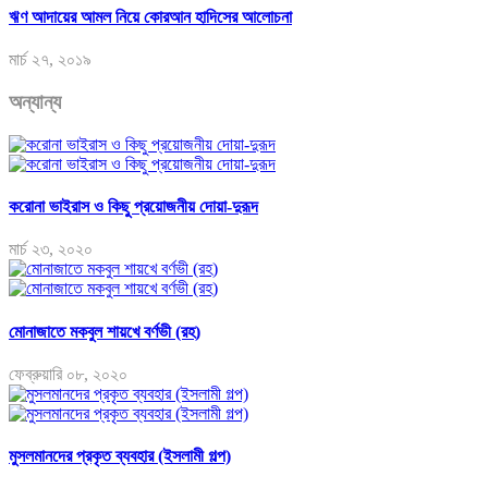
ঋণ আদায়ের আমল নিয়ে কোরআন হাদিসের আলোচনা
মার্চ ২৭, ২০১৯
অন্যান্য
করোনা ভাইরাস ও কিছু প্রয়োজনীয় দোয়া-দুরূদ
মার্চ ২৩, ২০২০
মোনাজাতে মকবুল শায়খে বর্ণভী (রহ)
ফেব্রুয়ারি ০৮, ২০২০
মুসলমানদের প্রকৃত ব্যবহার (ইসলামী গল্প)