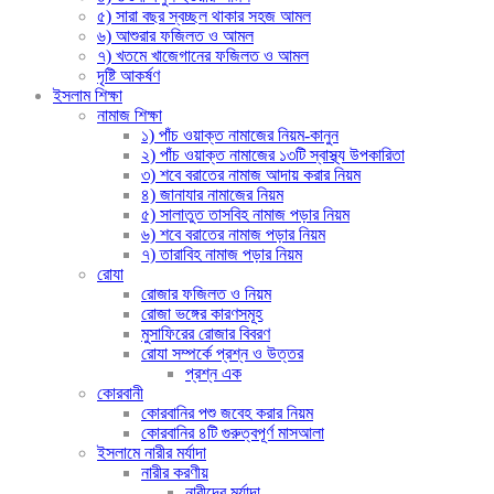
৫) সারা বছর স্বচ্ছল থাকার সহজ আমল
৬) আশুরার ফজিলত ও আমল
৭) খতমে খাজেগানের ফজিলত ও আমল
দৃষ্টি আকর্ষণ
ইসলাম শিক্ষা
নামাজ শিক্ষা
১) পাঁচ ওয়াক্ত নামাজের নিয়ম-কানুন
২) পাঁচ ওয়াক্ত নামাজের ১৩টি স্বাস্থ্য উপকারিতা
৩) শবে বরাতের নামাজ আদায় করার নিয়ম
৪) জানাযার নামাজের নিয়ম
৫) সালাতুত তাসবিহ নামাজ পড়ার নিয়ম
৬) শবে বরাতের নামাজ পড়ার নিয়ম
৭) তারাবিহ নামাজ পড়ার নিয়ম
রোযা
রোজার ফজিলত ও নিয়ম
রোজা ভঙ্গের কারণসমূহ
মুসাফিরের রোজার বিবরণ
রোযা সম্পর্কে প্রশ্ন ও উত্তর
প্রশ্ন এক
কোরবানী
কোরবানির পশু জবেহ করার নিয়ম
কোরবানির ৪টি গুরুত্বপূর্ণ মাসআলা
ইসলামে নারীর মর্যাদা
নারীর করণীয়
নারীদের মর্যাদা