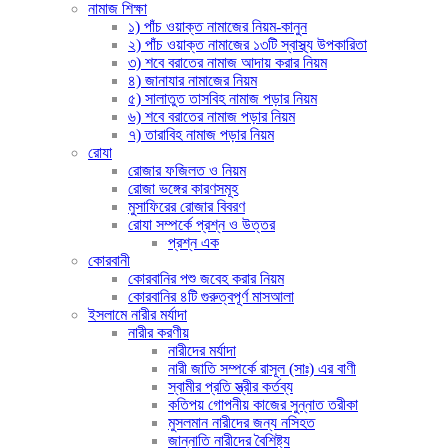
নামাজ শিক্ষা
১) পাঁচ ওয়াক্ত নামাজের নিয়ম-কানুন
২) পাঁচ ওয়াক্ত নামাজের ১৩টি স্বাস্থ্য উপকারিতা
৩) শবে বরাতের নামাজ আদায় করার নিয়ম
৪) জানাযার নামাজের নিয়ম
৫) সালাতুত তাসবিহ নামাজ পড়ার নিয়ম
৬) শবে বরাতের নামাজ পড়ার নিয়ম
৭) তারাবিহ নামাজ পড়ার নিয়ম
রোযা
রোজার ফজিলত ও নিয়ম
রোজা ভঙ্গের কারণসমূহ
মুসাফিরের রোজার বিবরণ
রোযা সম্পর্কে প্রশ্ন ও উত্তর
প্রশ্ন এক
কোরবানী
কোরবানির পশু জবেহ করার নিয়ম
কোরবানির ৪টি গুরুত্বপূর্ণ মাসআলা
ইসলামে নারীর মর্যাদা
নারীর করণীয়
নারীদের মর্যাদা
নারী জাতি সম্পর্কে রাসূল (সাঃ) এর বাণী
স্বামীর প্রতি স্ত্রীর কর্তব্য
কতিপয় গোপনীয় কাজের সুন্নাত তরীকা
মুসলমান নারীদের জন্য নসিহত
জান্নাতি নারীদের বৈশিষ্ট্য