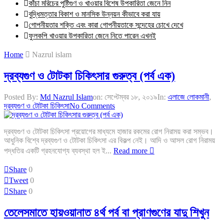
কাঁচা মরিচের পুষ্টিগুণ ও খাওয়ার বিশেষ উপকারিতা জেনে নিন
বুদ্ধিমত্তার বিকাশ ও মানসিক উন্নয়ন কীভাবে করা যায়
গোপনীয়তার শক্তি এবং কারা গোপনীয়তাকে সন্দেহের চোখে দেখে
ফুলকপি খাওয়ার উপকারিতা জেনে নিতে পারেন এখনই
Home
Nazrul islam
দ্রব্যগুণ ও টোটকা চিকিৎসার গুরুত্ব (পর্ব এক)
Posted By:
Md Nazrul Islam
on:
সেপ্টেম্বর ১৮, ২০১৯
In:
এলাজে লোকমানী
,
দ্রব্যগুণ ও টোটকা চিকিৎসা
No Comments
দ্রব্যগুণ ও টোটকা চিকিৎসা প্রয়োগের মাধ্যমে হাজার রকমের রোগ নিরাময় করা সম্ভব।
আধুনিক বিশ্বে দ্রব্যগুণ ও টোটকা চিকিৎসা এর বিকল্প নেই। আদি ও আসল রোগ নিরাময়
পদ্ধতির একটি গ্রহনযোগ্য ব্যবস্থা হল ই...
Read more
Share
0
Tweet
0
Share
0
তেলেসমাতে হায়ওয়ানাত ৪র্থ পর্ব বা প্রাণগুণের যাদু শিখুন