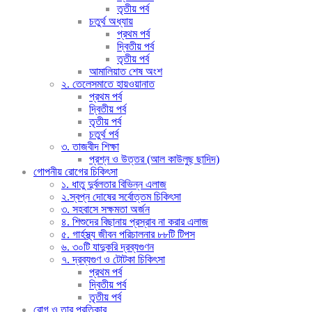
তৃতীয় পর্ব
চতুর্থ অধ্যায়
প্রথম পর্ব
দ্বিতীয় পর্ব
তৃতীয় পর্ব
আমালিয়াত শেষ অংশ
২. তেলেসমাতে হায়ওয়ানাত
প্রথম পর্ব
দ্বিতীয় পর্ব
তৃতীয় পর্ব
চতুর্থ পর্ব
৩. তাজবীদ শিক্ষা
প্রশ্ন ও উত্তর (আল কাউলুছ ছাদিদ)
গোপনীয় রোগের চিকিৎসা
১. ধাতু দুর্বলতার বিভিন্ন এলাজ
২.স্বপ্ন দোষের সর্বোত্তম চিকিৎসা
৩. সহবাসে সক্ষমতা অর্জন
৪. শিশুদের বিছানায় প্রস্রাব না করার এলাজ
৫. গার্হস্থ্য জীবন পরিচালনার ৮৮টি টিপস
৬. ৩০টি যাদুকরি দ্রব্যগুণন
৭. দ্রব্যগুণ ও টোটকা চিকিৎসা
প্রথম পর্ব
দ্বিতীয় পর্ব
তৃতীয় পর্ব
রোগ ও তার প্রতিকার