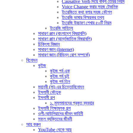
Causative Verb দিয়ে বাক্য তৈরির নিয়ম
Voice Change করার সহজ টেকনিক
ইংরেজিতে কথা বলার সহজ কৌশল
ইংরেজি ভাষার বিস্ময়কর তথ্য
ইংরেজি উচ্চারণ শেখার ৫০টি নিয়ম
ইংরেজি সাহিত্য
সাধারণ ঞ্জান (বাংলাদেশ বিষয়াবলি)
সাধারণ ঞ্জান (আর্ন্তজাতিক বিষয়াবলি)
চিকিৎসা বিজ্ঞান
সাধারণ জ্ঞান (Internet)
সাধারণ জ্ঞান (বিভিন্ন রোগ সম্পর্কে)
বিনোদন
কুইজ
কুইজ পর্ব এক
কুইজ পর্ব দুই
কুইজ পর্ব তিন
মহানবী (সা) এর চিত্তোবিনোদন
ইসলামী কৌতুক
ইসলামী গল্প
১. মুসলমানদের প্রকৃত ব্যবহার
ইসলামী শিক্ষামূলক গল্প
ওলী-আউলিয়াদের জীবন কাহিনী
সফল ব্যক্তিদের জীবনী
আয় করুন
YouTube থেকে আয়