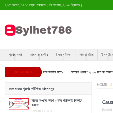
২৩শে শ্রাবণ, ১৪৩৩ বঙ্গাব্দ
|
শুক্রবার
|
৭ই আগস্ট, ২০২৬ খ্রিস্টাব্দ
|
প্রথম পাতা
আমল ও তদবীর
ইসলাম শিক্ষা
সাহাবা চরিত
ইসলামী 
ামাজ এর সঠিক নিয়ম (হানাফি মাযহাব মতে)
BREAKING
ফিতরার পরিমাণ ২০২৬ সাল বাংলাদেশিদের জন্য
NEWS
HOME
নেক হাজত পূরণের পরীক্ষিত আমলসমূহ
দরিদ্র হওয়ার কারণ ও তার প্রতিকার কিভাবে
Causa
করবেন
Posted 
সেপ্টেম্বর ০২, ২০১৯