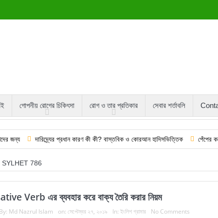
বই
গোপনীয় রোগের চিকিৎসা
রোগ ও তার প্রতিকার
সেবার শর্তাবলি
Cont
দারিদ্র্যের প্রধান কারণ কী কী? বাস্তবিক ও কোরআন হাদিসভিত্তিক
পেঁপের কষের উপকারিত
SYLHET 786
tive Verb এর ব্যবহার করে বাক্য তৈরি করার নিয়ম
By:
Md Nazrul Islam
on:
সেপ্টেম্বর ২৭, ২০১৯
In:
ইংলিশ গ্রামার
No Comments