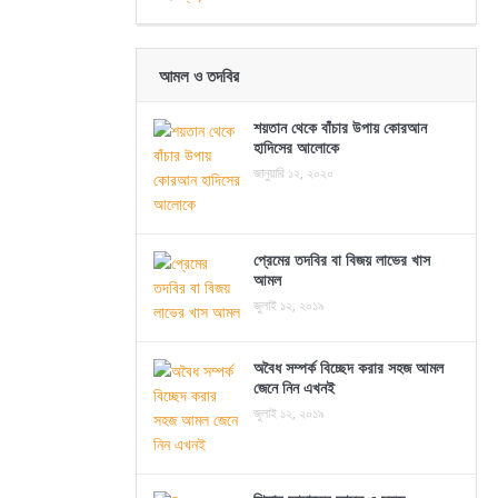
আমল ও তদবির
শয়তান থেকে বাঁচার উপায় কোরআন
হাদিসের আলোকে
জানুয়ারি ১২, ২০২০
প্রেমের তদবির বা বিজয় লাভের খাস
আমল
জুলাই ১২, ২০১৯
অবৈধ সম্পর্ক বিচ্ছেদ করার সহজ আমল
জেনে নিন এখনই
জুলাই ১২, ২০১৯