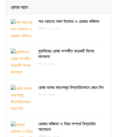
রোযার বয়ান
শবে বরাতের নফল ইবাদাত ও রোজার ফজিলত
এপ্রিল ০৯, ২০২০
মুসাফিরের রোজা সম্পর্কীত কয়েকটি বিশেষ
মাসআলা
মে ০৭, ২০১৯
রোজা ভঙ্গের কারণসমূহ বিস্তারিতভাবে জেনে নিন
মে ০৭, ২০১৯
রোজার ফজিলত ও নিয়ম সম্পর্কে বিস্তারিত
আলোচনা
এপ্রিল ২০, ২০১৯