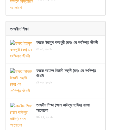
তাজবীদ শিক্ষা
হযরত ইয়াকুব বদরপুরী (রহ) এর সংক্ষিপ্ত জীবনী
মে ০৪, ২০১৯
হযরত আহমদ হিজাযী মক্কী (রহ) এর সংক্ষিপ্ত
জীবনী
মে ০৩, ২০১৯
তাজবীদ শিক্ষা (আল কাউলুছ ছাদিদ) বাংলা
আলোচনা
মার্চ ২২, ২০১৯