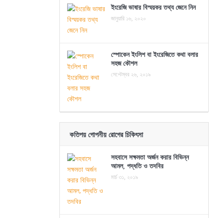
ইংরেজি ভাষার বিস্ময়কর তথ্য জেনে নিন
জানুয়ারি ১৬, ২০২০
স্পোকেন ইংলিশ বা ইংরেজিতে কথা বলার
সহজ কৌশল
সেপ্টেম্বর ২৬, ২০১৯
কতিপয় গোপনীয় রোগের চিকিৎসা
সহবাসে সক্ষমতা অর্জন করার বিভিন্ন
আমল, পদ্ধতি ও তদবির
মার্চ ৩১, ২০১৯