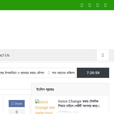
act Us
া ও ব্যবহার করার কৌশল
শবে বরাতের ফজিলত ও আমল: কুরআন–হাদিসের আলোকে
7:20:59
মুল
ইংলিশ গ্রামার
Voice Change করার টেকনিক
Share
শিখতে চাইলে পোষ্টটি আপনার জন্য।
সেপ্টেম্বর ৩০, ২০১৯
0