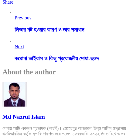
Share
Previous
লিভার নষ্ট হওয়ার কারণ ও তার সমাধান
Next
করোনা ভাইরাস ও কিছু প্রয়োজনীয় দোয়া-দুরূদ
About the author
Md Nazrul Islam
পেশায় আমি একজন প্রভাষক (আরবি)। মেহেরপুর আনছারুল উলূম আলিম মাদ্রাসায়
এনটিআরসিএ কর্তৃক সুপারিশপ্রাপ্ত হয়ে পহেলা ফেব্রুয়ারি, ২০২২ ইং তারিখে অত্র