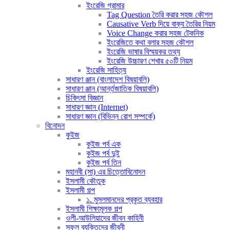
ইংরেজি গ্রামার
Tag Question তৈরি করার সহজ কৌশল
Causative Verb দিয়ে বাক্য তৈরির নিয়ম
Voice Change করার সহজ টেকনিক
ইংরেজিতে কথা বলার সহজ কৌশল
ইংরেজি ভাষার বিস্ময়কর তথ্য
ইংরেজি উচ্চারণ শেখার ৫০টি নিয়ম
ইংরেজি সাহিত্য
সাধারণ ঞ্জান (বাংলাদেশ বিষয়াবলি)
সাধারণ ঞ্জান (আর্ন্তজাতিক বিষয়াবলি)
চিকিৎসা বিজ্ঞান
সাধারণ জ্ঞান (Internet)
সাধারণ জ্ঞান (বিভিন্ন রোগ সম্পর্কে)
বিনোদন
কুইজ
কুইজ পর্ব এক
কুইজ পর্ব দুই
কুইজ পর্ব তিন
মহানবী (সা) এর চিত্তোবিনোদন
ইসলামী কৌতুক
ইসলামী গল্প
১. মুসলমানদের প্রকৃত ব্যবহার
ইসলামী শিক্ষামূলক গল্প
ওলী-আউলিয়াদের জীবন কাহিনী
সফল ব্যক্তিদের জীবনী