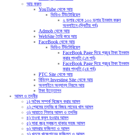
আয় করুন
YouTube থেকে আয়
ভিডিও টিউটোরিয়েল
২ ডলার থেকে ১০০ ডলার ইনকাম করুন
অনলাইনে (দ্বিতীয় পর্ব)
Admob থেকে আয়
WebSite তৈরি করে আয়
FaceBook থেকে আয়
ভিডিও টিউটোরিয়েল
FaceBook Page দিয়ে প্রচুর টাকা ইনকাম
করার পদ্ধতি (১ম পর্ব)
FaceBook Page দিয়ে প্রচুর টাকা ইনকাম
করার পদ্ধতি (২য় পর্ব)
PTC Site থেকে আয়
বিভিন্ন Investing Site থেকে আয়
অনলাইনে অন্যান্য নিয়মে আয়
টাকা উত্তোলন
আমল ও তদবীর
১) অবৈধ সম্পর্ক বিচ্ছেদ করার আমল
২) প্রেমের তদবির বা বিজয় লাভের খাস আমল
৩) আয়াতে শিফার আমল ও তদবির
৪) তওবা কবুল হওয়ার আমল
৫) সারা বছর স্বচ্ছল থাকার সহজ আমল
৬) আশুরার ফজিলত ও আমল
৭) খতমে খাজেগানের ফজিলত ও আমল