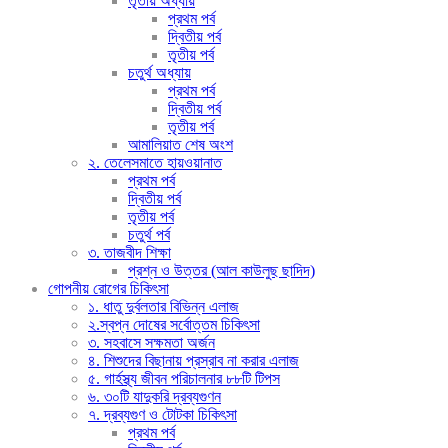
তৃতীয় অধ্যায়
প্রথম পর্ব
দ্বিতীয় পর্ব
তৃতীয় পর্ব
চতুর্থ অধ্যায়
প্রথম পর্ব
দ্বিতীয় পর্ব
তৃতীয় পর্ব
আমালিয়াত শেষ অংশ
২. তেলেসমাতে হায়ওয়ানাত
প্রথম পর্ব
দ্বিতীয় পর্ব
তৃতীয় পর্ব
চতুর্থ পর্ব
৩. তাজবীদ শিক্ষা
প্রশ্ন ও উত্তর (আল কাউলুছ ছাদিদ)
গোপনীয় রোগের চিকিৎসা
১. ধাতু দুর্বলতার বিভিন্ন এলাজ
২.স্বপ্ন দোষের সর্বোত্তম চিকিৎসা
৩. সহবাসে সক্ষমতা অর্জন
৪. শিশুদের বিছানায় প্রস্রাব না করার এলাজ
৫. গার্হস্থ্য জীবন পরিচালনার ৮৮টি টিপস
৬. ৩০টি যাদুকরি দ্রব্যগুণন
৭. দ্রব্যগুণ ও টোটকা চিকিৎসা
প্রথম পর্ব