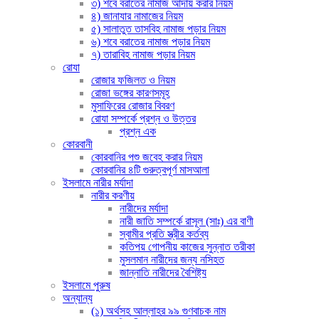
৩) শবে বরাতের নামাজ আদায় করার নিয়ম
৪) জানাযার নামাজের নিয়ম
৫) সালাতুত তাসবিহ নামাজ পড়ার নিয়ম
৬) শবে বরাতের নামাজ পড়ার নিয়ম
৭) তারাবিহ নামাজ পড়ার নিয়ম
রোযা
রোজার ফজিলত ও নিয়ম
রোজা ভঙ্গের কারণসমূহ
মুসাফিরের রোজার বিবরণ
রোযা সম্পর্কে প্রশ্ন ও উত্তর
প্রশ্ন এক
কোরবানী
কোরবানির পশু জবেহ করার নিয়ম
কোরবানির ৪টি গুরুত্বপূর্ণ মাসআলা
ইসলামে নারীর মর্যাদা
নারীর করণীয়
নারীদের মর্যাদা
নারী জাতি সম্পর্কে রাসূল (সাঃ) এর বাণী
স্বামীর প্রতি স্ত্রীর কর্তব্য
কতিপয় গোপনীয় কাজের সুন্নাত তরীকা
মুসলমান নারীদের জন্য নসিহত
জান্নাতি নারীদের বৈশিষ্ট্য
ইসলামে পুরুষ
অন্যান্য
(১) অর্থসহ আল্লাহর ৯৯ গুণবাচক নাম