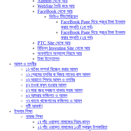
Admob থেকে আয়
WebSite তৈরি করে আয়
FaceBook থেকে আয়
ভিডিও টিউটোরিয়েল
FaceBook Page দিয়ে প্রচুর টাকা ইনকাম
করার পদ্ধতি (১ম পর্ব)
FaceBook Page দিয়ে প্রচুর টাকা ইনকাম
করার পদ্ধতি (২য় পর্ব)
PTC Site থেকে আয়
বিভিন্ন Investing Site থেকে আয়
অনলাইনে অন্যান্য নিয়মে আয়
টাকা উত্তোলন
আমল ও তদবীর
১) অবৈধ সম্পর্ক বিচ্ছেদ করার আমল
২) প্রেমের তদবির বা বিজয় লাভের খাস আমল
৩) আয়াতে শিফার আমল ও তদবির
৪) তওবা কবুল হওয়ার আমল
৫) সারা বছর স্বচ্ছল থাকার সহজ আমল
৬) আশুরার ফজিলত ও আমল
৭) খতমে খাজেগানের ফজিলত ও আমল
দৃষ্টি আকর্ষণ
ইসলাম শিক্ষা
নামাজ শিক্ষা
১) পাঁচ ওয়াক্ত নামাজের নিয়ম-কানুন
২) পাঁচ ওয়াক্ত নামাজের ১৩টি স্বাস্থ্য উপকারিতা