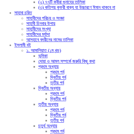
(২) ৭৭টি কবীরা গুনাহের তালিকা
(৩) কতিপয় কুফরী বাক্য যা উচ্চারণে ঈমান থাকবে না
সাহাবা চরিত
সাহাবীদের পরিচয় ও সংজ্ঞা
সাহাবী চিনবার উপায়
সাহাবীদের সংখ্যা
সাহাবীদের মর্যাদা
আসহাবে বদরীনের নামের তালিকা
ইসলামী বই
১. আমালিয়াত (১ম খন্ড)
ভূমিকা
দোয়া ও আমল সম্পর্কে জরুরি কিছু কথা
প্রথম অধ্যায়
প্রথম পর্ব
দ্বিতীয় পর্ব
তৃতীয় পর্ব
দ্বিতীয় অধ্যায়
প্রথম পর্ব
দ্বিতীয় পর্ব
তৃতীয় অধ্যায়
প্রথম পর্ব
দ্বিতীয় পর্ব
তৃতীয় পর্ব
চতুর্থ অধ্যায়
প্রথম পর্ব