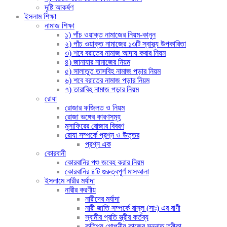
দৃষ্টি আকর্ষণ
ইসলাম শিক্ষা
নামাজ শিক্ষা
১) পাঁচ ওয়াক্ত নামাজের নিয়ম-কানুন
২) পাঁচ ওয়াক্ত নামাজের ১৩টি স্বাস্থ্য উপকারিতা
৩) শবে বরাতের নামাজ আদায় করার নিয়ম
৪) জানাযার নামাজের নিয়ম
৫) সালাতুত তাসবিহ নামাজ পড়ার নিয়ম
৬) শবে বরাতের নামাজ পড়ার নিয়ম
৭) তারাবিহ নামাজ পড়ার নিয়ম
রোযা
রোজার ফজিলত ও নিয়ম
রোজা ভঙ্গের কারণসমূহ
মুসাফিরের রোজার বিবরণ
রোযা সম্পর্কে প্রশ্ন ও উত্তর
প্রশ্ন এক
কোরবানী
কোরবানির পশু জবেহ করার নিয়ম
কোরবানির ৪টি গুরুত্বপূর্ণ মাসআলা
ইসলামে নারীর মর্যাদা
নারীর করণীয়
নারীদের মর্যাদা
নারী জাতি সম্পর্কে রাসূল (সাঃ) এর বাণী
স্বামীর প্রতি স্ত্রীর কর্তব্য
কতিপয় গোপনীয় কাজের সুন্নাত তরীকা