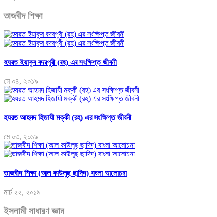
তাজবীদ শিক্ষা
হযরত ইয়াকুব বদরপুরী (রহ) এর সংক্ষিপ্ত জীবনী
মে ০৪, ২০১৯
হযরত আহমদ হিজাযী মক্কী (রহ) এর সংক্ষিপ্ত জীবনী
মে ০৩, ২০১৯
তাজবীদ শিক্ষা (আল কাউলুছ ছাদিদ) বাংলা আলোচনা
মার্চ ২২, ২০১৯
ইসলামী সাধারণ জ্ঞান