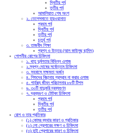
দ্বিতীয় পর্ব
তৃতীয় পর্ব
আমালিয়াত শেষ অংশ
২. তেলেসমাতে হায়ওয়ানাত
প্রথম পর্ব
দ্বিতীয় পর্ব
তৃতীয় পর্ব
চতুর্থ পর্ব
৩. তাজবীদ শিক্ষা
প্রশ্ন ও উত্তর (আল কাউলুছ ছাদিদ)
গোপনীয় রোগের চিকিৎসা
১. ধাতু দুর্বলতার বিভিন্ন এলাজ
২.স্বপ্ন দোষের সর্বোত্তম চিকিৎসা
৩. সহবাসে সক্ষমতা অর্জন
৪. শিশুদের বিছানায় প্রস্রাব না করার এলাজ
৫. গার্হস্থ্য জীবন পরিচালনার ৮৮টি টিপস
৬. ৩০টি যাদুকরি দ্রব্যগুণন
৭. দ্রব্যগুণ ও টোটকা চিকিৎসা
প্রথম পর্ব
দ্বিতীয় পর্ব
তৃতীয় পর্ব
রোগ ও তার প্রতিকার
(১) কোমর ব্যথার কারণ ও প্রতিকার
(২) লো প্রেশারের লক্ষণ ও চিকিৎসা
(৩) হাই প্রেশারের কারণ ও চিকিৎসা