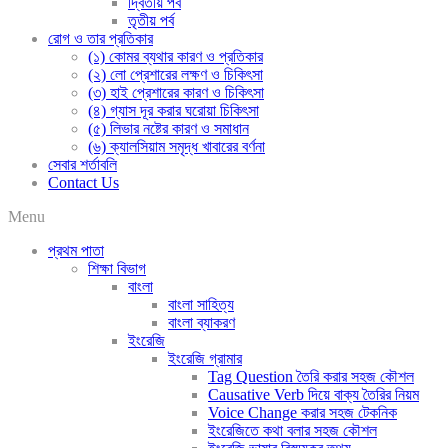
দ্বিতীয় পর্ব
তৃতীয় পর্ব
রোগ ও তার প্রতিকার
(১) কোমর ব্যথার কারণ ও প্রতিকার
(২) লো প্রেশারের লক্ষণ ও চিকিৎসা
(৩) হাই প্রেশারের কারণ ও চিকিৎসা
(৪) গ্যাস দূর করার ঘরোয়া চিকিৎসা
(৫) লিভার নষ্টের কারণ ও সমাধান
(৬) ক্যালসিয়াম সমৃদ্ধ খাবারের বর্ণনা
সেবার শর্তাবলি
Contact Us
Menu
প্রথম পাতা
শিক্ষা বিভাগ
বাংলা
বাংলা সাহিত্য
বাংলা ব্যাকরণ
ইংরেজি
ইংরেজি গ্রামার
Tag Question তৈরি করার সহজ কৌশল
Causative Verb দিয়ে বাক্য তৈরির নিয়ম
Voice Change করার সহজ টেকনিক
ইংরেজিতে কথা বলার সহজ কৌশল