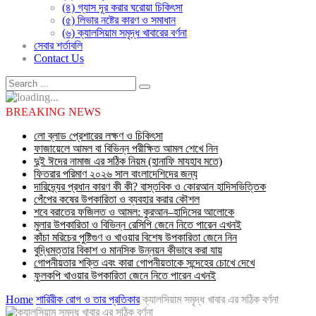
(৪) গ্যাস দূর করার ঘরোয়া চিকিৎসা
(৫) লিভার নষ্টের কারণ ও সমাধান
(৬) ক্যালসিয়াম সমৃদ্ধ খাবারের বর্ণনা
সেবার শর্তাবলি
Contact Us
BREAKING NEWS
লো ব্লাড প্রেশারের লক্ষণ ও চিকিৎসা
ফাজায়েলে আমল বা বিভিন্ন পরীক্ষিত আমল শেখে নিন
দুই ঈদের নামাজ এর সঠিক নিয়ম (হানাফি মাযহাব মতে)
ফিতরার পরিমাণ ২০২৬ সাল বাংলাদেশিদের জন্য
দারিদ্র্যের প্রধান কারণ কী কী? বাস্তবিক ও কোরআন হাদিসভিত্তিক
পেঁপের কষের উপকারিতা ও ব্যবহার করার কৌশল
শবে বরাতের ফজিলত ও আমল: কুরআন–হাদিসের আলোকে
মুলার উপকারিতা ও বিভিন্ন রেসিপি জেনে নিতে পারেন এখনই
কাঁচা মরিচের পুষ্টিগুণ ও খাওয়ার বিশেষ উপকারিতা জেনে নিন
বুদ্ধিমত্তার বিকাশ ও মানসিক উন্নয়ন কীভাবে করা যায়
গোপনীয়তার শক্তি এবং কারা গোপনীয়তাকে সন্দেহের চোখে দেখে
ফুলকপি খাওয়ার উপকারিতা জেনে নিতে পারেন এখনই
Home
শারিরীক রোগ ও তার প্রতিকার
ক্যালসিয়াম সমৃদ্ধ খাবার এর সঠিক বর্ণনা