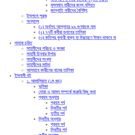
মুসলমান নারীদের জন্য নসিহত
জান্নাতি নারীদের বৈশিষ্ট্য
ইসলামে পুরুষ
অন্যান্য
(১) অর্থসহ আল্লাহর ৯৯ গুণবাচক নাম
(২) ৭৭টি কবীরা গুনাহের তালিকা
(৩) কতিপয় কুফরী বাক্য যা উচ্চারণে ঈমান থাকবে না
সাহাবা চরিত
সাহাবীদের পরিচয় ও সংজ্ঞা
সাহাবী চিনবার উপায়
সাহাবীদের সংখ্যা
সাহাবীদের মর্যাদা
আসহাবে বদরীনের নামের তালিকা
ইসলামী বই
১. আমালিয়াত (১ম খন্ড)
ভূমিকা
দোয়া ও আমল সম্পর্কে জরুরি কিছু কথা
প্রথম অধ্যায়
প্রথম পর্ব
দ্বিতীয় পর্ব
তৃতীয় পর্ব
দ্বিতীয় অধ্যায়
প্রথম পর্ব
দ্বিতীয় পর্ব