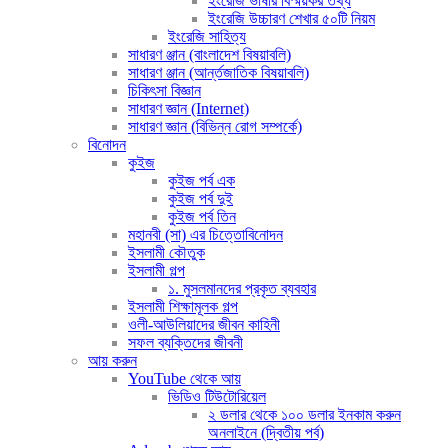
ইংরেজি ভাষার বিস্ময়কর তথ্য
ইংরেজি উচ্চারণ শেখার ৫০টি নিয়ম
ইংরেজি সাহিত্য
সাধারণ ঞ্জান (বাংলাদেশ বিষয়াবলি)
সাধারণ ঞ্জান (আর্ন্তজাতিক বিষয়াবলি)
চিকিৎসা বিজ্ঞান
সাধারণ জ্ঞান (Internet)
সাধারণ জ্ঞান (বিভিন্ন রোগ সম্পর্কে)
বিনোদন
কুইজ
কুইজ পর্ব এক
কুইজ পর্ব দুই
কুইজ পর্ব তিন
মহানবী (সা) এর চিত্তোবিনোদন
ইসলামী কৌতুক
ইসলামী গল্প
১. মুসলমানদের প্রকৃত ব্যবহার
ইসলামী শিক্ষামূলক গল্প
ওলী-আউলিয়াদের জীবন কাহিনী
সফল ব্যক্তিদের জীবনী
আয় করুন
YouTube থেকে আয়
ভিডিও টিউটোরিয়েল
২ ডলার থেকে ১০০ ডলার ইনকাম করুন
অনলাইনে (দ্বিতীয় পর্ব)