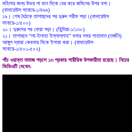
মহিলার জন্য উভয় পা ডান দিকে বের করে জমিনের উপর বসা।
(বাদায়েউস সানায়ে-১/৪৯৬)
১৯। শেষ বৈঠকে তাশাহুদের পর দুরুদ শরীফ পড়া।(বাদায়েউস
সানায়ে-১/৫০০)
২০। দুরুদের পর দোয়া পড়া। (হিন্দিয়া-১/১৩০)
২১। তাশাহুদে “লা-ইলাহা ইল্লাল্লাহ” বলার সময় শাহাদাত (তর্জনি)
আঙ্গুল দ্বারা কেবলার দিকে ইশারা করা। (বাদায়েউস
সানায়ে-১/৫০১-৫০২)
পাঁচ ওয়াক্ত নামাজ পড়লে ১৩ প্রকার শারীরিক উপকারীতা রয়েছে। নিচের
ভিডিওটি দেখেন-