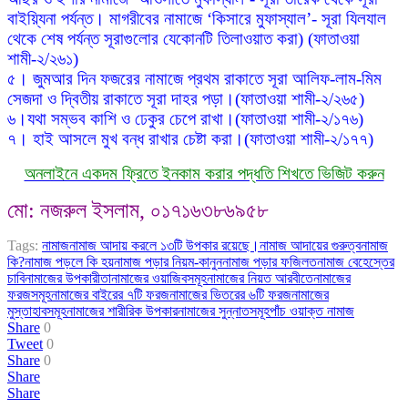
বাইয়্যিনা পর্যন্ত। মাগরীবের নামাজে ‘কিসারে মুফাস্যাল’- সূরা যিলযাল
থেকে শেষ পর্যন্ত সূরাগুলোর যেকোনটি তিলাওয়াত করা) (ফাতাওয়া
শামী-২/২৬১)
৫। জুমআর দিন ফজরের নামাজে প্রথম রাকাতে সূরা আলিফ-লাম-মিম
সেজদা ও দ্বিতীয় রাকাতে সূরা দাহর পড়া।(ফাতাওয়া শামী-২/২৬৫)
৬।যথা সম্ভব কাশি ও ঢেকুর চেপে রাখা।(ফাতাওয়া শামী-২/১৭৬)
৭। হাই আসলে মুখ বন্ধ রাখার চেষ্টা করা।(ফাতাওয়া শামী-২/১৭৭)
অনলাইনে একদম ফ্রিতে ইনকাম করার পদ্ধতি শিখতে ভিজিট করুন
মো: নজরুল ইসলাম, ০১৭১৬৩৮৬৯৫৮
Tags:
নামাজ
নামাজ আদায় করলে ১৩টি উপকার রয়েছে।
নামাজ আদায়ের গুরুত্ব
নামাজ
কি?
নামাজ পড়লে কি হয়
নামাজ পড়ার নিয়ম-কানুন
নামাজ পড়ার ফজিলত
নামাজ বেহেস্তের
চাবি
নামাজের উপকারীতা
নামাজের ওয়াজিবসমূহ
নামাজের নিয়ত আরবীতে
নামাজের
ফরজসমূহ
নামাজের বাইরের ৭টি ফরজ
নামাজের ভিতরের ৬টি ফরজ
নামাজের
মুস্তাহাবসমূহ
নামাজের শারীরিক উপকার
নামাজের সুন্নাতসমূহ
পাঁচ ওয়াক্ত নামাজ
Share
0
Tweet
0
Share
0
Share
Share