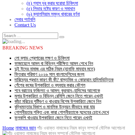
(৪) গ্যাস দূর করার ঘরোয়া চিকিৎসা
(৫) লিভার নষ্টের কারণ ও সমাধান
(৬) ক্যালসিয়াম সমৃদ্ধ খাবারের বর্ণনা
সেবার শর্তাবলি
Contact Us
BREAKING NEWS
লো ব্লাড প্রেশারের লক্ষণ ও চিকিৎসা
ফাজায়েলে আমল বা বিভিন্ন পরীক্ষিত আমল শেখে নিন
দুই ঈদের নামাজ এর সঠিক নিয়ম (হানাফি মাযহাব মতে)
ফিতরার পরিমাণ ২০২৬ সাল বাংলাদেশিদের জন্য
দারিদ্র্যের প্রধান কারণ কী কী? বাস্তবিক ও কোরআন হাদিসভিত্তিক
পেঁপের কষের উপকারিতা ও ব্যবহার করার কৌশল
শবে বরাতের ফজিলত ও আমল: কুরআন–হাদিসের আলোকে
মুলার উপকারিতা ও বিভিন্ন রেসিপি জেনে নিতে পারেন এখনই
কাঁচা মরিচের পুষ্টিগুণ ও খাওয়ার বিশেষ উপকারিতা জেনে নিন
বুদ্ধিমত্তার বিকাশ ও মানসিক উন্নয়ন কীভাবে করা যায়
গোপনীয়তার শক্তি এবং কারা গোপনীয়তাকে সন্দেহের চোখে দেখে
ফুলকপি খাওয়ার উপকারিতা জেনে নিতে পারেন এখনই
Home
নামাজের বয়ান
পাঁচ ওয়াক্ত নামাজের নিয়ম কানুন সম্পর্কে মৌলিক আলোচনা