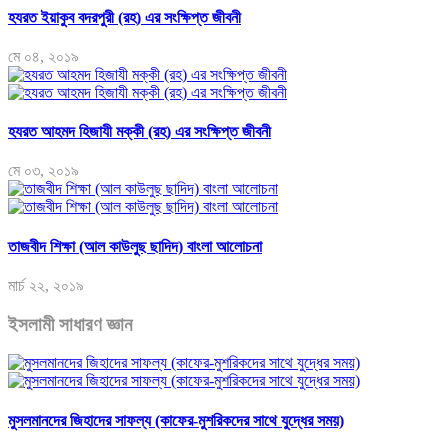
হযরত ইয়াকুব বদরপুরী (রহ) এর সংক্ষিপ্ত জীবনী
মে ০৪, ২০১৯
হযরত আহমদ হিজাযী মক্কী (রহ) এর সংক্ষিপ্ত জীবনী
মে ০৩, ২০১৯
তাজবীদ শিক্ষা (আল কাউলুছ ছাদিদ) বাংলা আলোচনা
মার্চ ২২, ২০১৯
ইসলামী সাধারণ জ্ঞান
মুসলমানদের জিহাদের সাফল্য (কাফের-মুশরিকদের সাথে যুদ্ধের সময়)