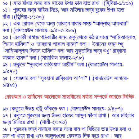
১০। হাত বাঁধার সময় বাম হাতের উপর ডান হাত রাখা।(হিন্দিয়া-১/১৩১)
১১। পুরুষের জন্য নাভির নিচে, আর মহিলার জন্য বুকের উপর হাত
বাঁধা।(হিন্দিয়া-১/১৩০)
১২। এক রোকন থেকে অন্য রোকনে যাবার সময় “আল্লাহু আকবার”
বলা।(বাদায়েউস সানায়ে- ১/৪৮৩-৪৮৯)
১৩। একাকী নামাজ পাঠকারীর জন্য রুকু থেকে উঠার সময় “সামিআল্লাহু
লিমান হামিদা” ও “রাব্বানা লাকাল হামদ” বলা। ইমামের জন্য শুধু
“সামিআল্লাহু লিমান হামিদা” বলা আর মুক্তাদির জন্য শুধু “রাব্বানা
লাকাল হামদ” বলা।(মারাকিল ফালাহ-২৭৮)
১৪। রুকুতে “সুবহানা রাব্বিয়াল আযীম” বলা।(বাদায়েউস সানায়ে-
১/৪৭৮)
১৫। সেজদায় বলা “সুবহানা রাব্বিয়াল আ’লা”। (বাদায়েউস সানায়ে-
১/৪৯৪)
কোরআন ও হাদিসের আলোকে সাহাবীদের মর্যাদা সম্পর্কে জানতে ভিজিট
১৬।রুকুতে উভয় হাটু আঁকড়ে ধরা। (বাদায়েউস সানায়ে- ১/৪৮৭)
১৭। রুকুতে পুরুষের জন্য উভয় হাতের আঙ্গুল ফাঁকা রাখা। আর মহিলার
জন্য মিলিয়ে রাখা। (শামী-২/১৭৩)
১৮। পুরুষের জন্য নামাজে বসার সময় বাম পা বিছিয়ে তার উপর বসা ও
ডান পা খাড়া রাখা এবং আঙ্গুলগুলো কেবলার দিক করে রাখা। আর