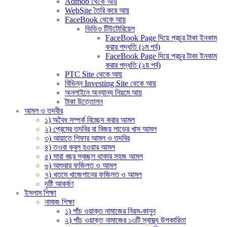
Admob থেকে আয়
WebSite তৈরি করে আয়
FaceBook থেকে আয়
ভিডিও টিউটোরিয়েল
FaceBook Page দিয়ে প্রচুর টাকা ইনকাম
করার পদ্ধতি (১ম পর্ব)
FaceBook Page দিয়ে প্রচুর টাকা ইনকাম
করার পদ্ধতি (২য় পর্ব)
PTC Site থেকে আয়
বিভিন্ন Investing Site থেকে আয়
অনলাইনে অন্যান্য নিয়মে আয়
টাকা উত্তোলন
আমল ও তদবীর
১) অবৈধ সম্পর্ক বিচ্ছেদ করার আমল
২) প্রেমের তদবির বা বিজয় লাভের খাস আমল
৩) আয়াতে শিফার আমল ও তদবির
৪) তওবা কবুল হওয়ার আমল
৫) সারা বছর স্বচ্ছল থাকার সহজ আমল
৬) আশুরার ফজিলত ও আমল
৭) খতমে খাজেগানের ফজিলত ও আমল
দৃষ্টি আকর্ষণ
ইসলাম শিক্ষা
নামাজ শিক্ষা
১) পাঁচ ওয়াক্ত নামাজের নিয়ম-কানুন
২) পাঁচ ওয়াক্ত নামাজের ১৩টি স্বাস্থ্য উপকারিতা