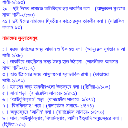
শামী-২/১৬৩)
২০। দুই ঈদের নামাজে অতিরিক্ত ছয় তাকবির বলা। (আদ্দুররুল মুখতার
মাআ শামী-২/১৬৩)
২১। দুই ঈদের নামাজের দ্বিতীয় রাকাতে রুকুর তাকবীর বলা। (মারাকিল
ফালাহ-৯৩)
নামাজের
সুন্নাতসমূহ
১। ফরজ নামাজের জন্য আজান ও ইকামত বলা।(আদ্দুররুল মুখতার মাআ
শামী-২/৪৮)
২। তাকবিরে তাহরিমার সময় উভয় হাত উঠানো।(তানভীরুল আবসার
মাআ শামী-২/১৮২)
৩। হাত উঠানোর সময় আঙ্গুলগুলো স্বাভাবিক রাখা। (ফাতাওয়া
শামী-২/১৭১)
৪। ইমামের জন্য তাকবীরগুলো উচ্চস্বরে বলা।(হিন্দিয়া-১/১৩০)
৫। সানা পড়া।(বাদায়েউস সানায়ে- ১/৪৭১)
৬। ‘আউযুবিল্লাহ’ পড়া।(বাদায়েউস সানায়ে- ১/৪৭২)
৭। ‘বিসমিল্লাহ’ পড়া। (বাদায়েউস সানায়ে- ১/৪৭৪)
৮। অনুচ্চস্বরে ‘আমীন’ বলা। (বাদায়েউস সানায়ে- ১/৪৭৩)
৯। সানা, আউযুবিল্লাহ, বিসমিল্লাহ, আমীন ইত্যাদি অনুচ্চস্বরে বলা।
(হিন্দিয়া-১৩১)