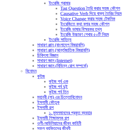
ইংরেজি গ্রামার
Tag Question তৈরি করার সহজ কৌশল
Causative Verb দিয়ে বাক্য তৈরির নিয়ম
Voice Change করার সহজ টেকনিক
ইংরেজিতে কথা বলার সহজ কৌশল
ইংরেজি ভাষার বিস্ময়কর তথ্য
ইংরেজি উচ্চারণ শেখার ৫০টি নিয়ম
ইংরেজি সাহিত্য
সাধারণ ঞ্জান (বাংলাদেশ বিষয়াবলি)
সাধারণ ঞ্জান (আর্ন্তজাতিক বিষয়াবলি)
চিকিৎসা বিজ্ঞান
সাধারণ জ্ঞান (Internet)
সাধারণ জ্ঞান (বিভিন্ন রোগ সম্পর্কে)
বিনোদন
কুইজ
কুইজ পর্ব এক
কুইজ পর্ব দুই
কুইজ পর্ব তিন
মহানবী (সা) এর চিত্তোবিনোদন
ইসলামী কৌতুক
ইসলামী গল্প
১. মুসলমানদের প্রকৃত ব্যবহার
ইসলামী শিক্ষামূলক গল্প
ওলী-আউলিয়াদের জীবন কাহিনী
সফল ব্যক্তিদের জীবনী