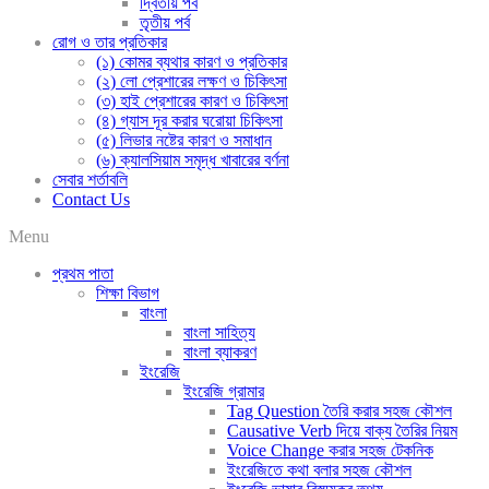
দ্বিতীয় পর্ব
তৃতীয় পর্ব
রোগ ও তার প্রতিকার
(১) কোমর ব্যথার কারণ ও প্রতিকার
(২) লো প্রেশারের লক্ষণ ও চিকিৎসা
(৩) হাই প্রেশারের কারণ ও চিকিৎসা
(৪) গ্যাস দূর করার ঘরোয়া চিকিৎসা
(৫) লিভার নষ্টের কারণ ও সমাধান
(৬) ক্যালসিয়াম সমৃদ্ধ খাবারের বর্ণনা
সেবার শর্তাবলি
Contact Us
Menu
প্রথম পাতা
শিক্ষা বিভাগ
বাংলা
বাংলা সাহিত্য
বাংলা ব্যাকরণ
ইংরেজি
ইংরেজি গ্রামার
Tag Question তৈরি করার সহজ কৌশল
Causative Verb দিয়ে বাক্য তৈরির নিয়ম
Voice Change করার সহজ টেকনিক
ইংরেজিতে কথা বলার সহজ কৌশল