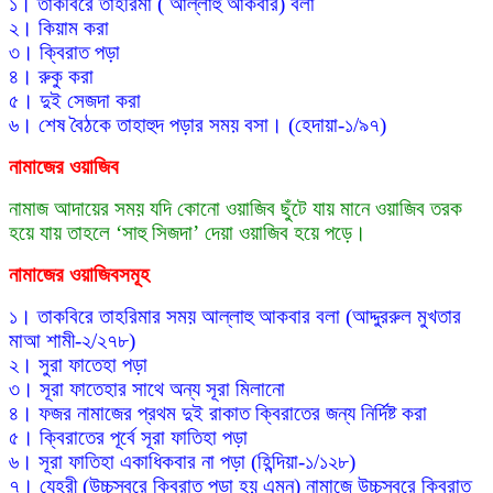
১। তাকবিরে তাহরিমা ( আল্লাহু আকবার) বলা
২। কিয়াম করা
৩। ক্বিরাত পড়া
৪। রুকু করা
৫। দুই সেজদা করা
৬। শেষ বৈঠকে তাহাহুদ পড়ার সময় বসা। (হেদায়া-১/৯৭)
নামাজের
ওয়াজিব
নামাজ আদায়ের সময় যদি কোনো ওয়াজিব ছুঁটে যায় মানে ওয়াজিব তরক
হয়ে যায় তাহলে ‘সাহু সিজদা’ দেয়া ওয়াজিব হয়ে পড়ে।
নামাজের
ওয়াজিব
সমূহ
১। তাকবিরে তাহরিমার সময় আল্লাহু আকবার বলা
(আদ্দুররুল মুখতার
মাআ শামী-২/২৭৮)
২। সুরা ফাতেহা পড়া
৩। সূরা ফাতেহার সাথে অন্য সূরা মিলানো
৪। ফজর নামাজের প্রথম দুই রাকাত ক্বিরাতের জন্য নির্দিষ্ট করা
৫। ক্বিরাতের পূর্বে সূরা ফাতিহা পড়া
৬। সূরা ফাতিহা একাধিকবার না পড়া (হিন্দিয়া-১/১২৮)
৭। যেহরী (উচ্চস্বরে ক্বিরাত পড়া হয় এমন) নামাজে উচ্চস্বরে ক্বিরাত