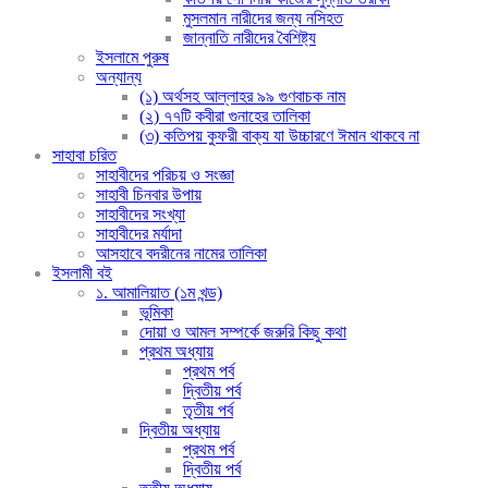
মুসলমান নারীদের জন্য নসিহত
জান্নাতি নারীদের বৈশিষ্ট্য
ইসলামে পুরুষ
অন্যান্য
(১) অর্থসহ আল্লাহর ৯৯ গুণবাচক নাম
(২) ৭৭টি কবীরা গুনাহের তালিকা
(৩) কতিপয় কুফরী বাক্য যা উচ্চারণে ঈমান থাকবে না
সাহাবা চরিত
সাহাবীদের পরিচয় ও সংজ্ঞা
সাহাবী চিনবার উপায়
সাহাবীদের সংখ্যা
সাহাবীদের মর্যাদা
আসহাবে বদরীনের নামের তালিকা
ইসলামী বই
১. আমালিয়াত (১ম খন্ড)
ভূমিকা
দোয়া ও আমল সম্পর্কে জরুরি কিছু কথা
প্রথম অধ্যায়
প্রথম পর্ব
দ্বিতীয় পর্ব
তৃতীয় পর্ব
দ্বিতীয় অধ্যায়
প্রথম পর্ব
দ্বিতীয় পর্ব