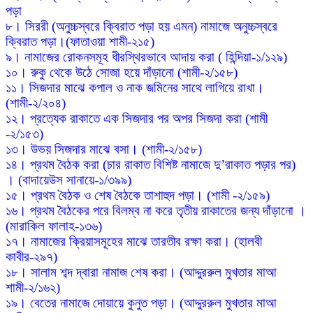
পড়া
৮। সিররী (অনুচ্চস্বরে ক্বিরাত পড়া হয় এমন) নামাজে অনুচ্চস্বরে
ক্বিরাত পড়া।(ফাতাওয়া শামী-২১৫)
৯। নামাজের রোকনসমূহ ধীরস্থিরভাবে আদায় করা ( হিন্দিয়া-১/১২৯)
১০। রুকু থেকে উঠে সোজা হয়ে দাঁড়ানো (শামী-২/১৫৮)
১১। সিজদার মাঝে কপাল ও নাক জমিনের সাথে লাগিয়ে রাখা।
(শামী-২/২০৪)
১২। প্রত্যেক রাকাতে এক সিজদার পর অপর সিজদা করা (শামী
-২/১৫৩)
১৩। উভয় সিজদার মাঝে বসা। (শামী-২/১৫৮)
১৪। প্রথম বৈঠক করা (চার রাকাত বিশিষ্ট নামাজে দু’রাকাত পড়ার পর)
। (বাদায়েউস সানায়ে-১/৩৯৯)
১৫। প্রথম বৈঠক ও শেষ বৈঠকে তাশাহুদ পড়া। (শামী -২/১৫৯)
১৬। প্রথম বৈঠকের পরে বিলম্ব না করে তৃতীয় রাকাতের জন্য দাঁড়ানো ।
(মারাকিল ফালাহ-১৩৬)
১৭। নামাজের ক্রিয়াসমূহের মাঝে তারতীব রক্ষা করা। (হালবী
কাবীর-২৯৭)
১৮। সালাম শব্দ দ্বারা নামাজ শেষ করা। (আদ্দুররুল মুখতার মাআ
শামী-২/১৬২)
১৯। বেতের নামাজে দোয়ায়ে কুনুত পড়া। (আদ্দুররুল মুখতার মাআ