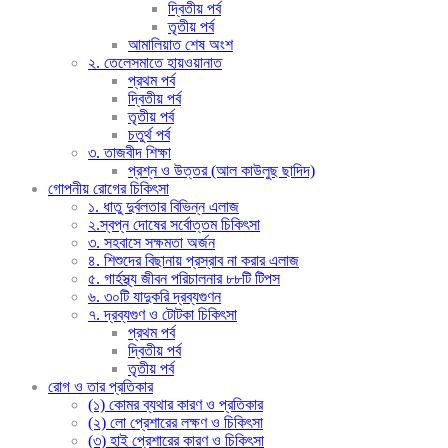
দ্বিতীয় পর্ব
তৃতীয় পর্ব
আমালিয়াত শেষ অংশ
২. তেলেসমাতে হায়ওয়ানাত
প্রথম পর্ব
দ্বিতীয় পর্ব
তৃতীয় পর্ব
চতুর্থ পর্ব
৩. তাজবীদ শিক্ষা
প্রশ্ন ও উত্তর (আল কাউলুছ ছাদিদ)
গোপনীয় রোগের চিকিৎসা
১. ধাতু দুর্বলতার বিভিন্ন এলাজ
২.স্বপ্ন দোষের সর্বোত্তম চিকিৎসা
৩. সহবাসে সক্ষমতা অর্জন
৪. শিশুদের বিছানায় প্রস্রাব না করার এলাজ
৫. গার্হস্থ্য জীবন পরিচালনার ৮৮টি টিপস
৬. ৩০টি যাদুকরি দ্রব্যগুণন
৭. দ্রব্যগুণ ও টোটকা চিকিৎসা
প্রথম পর্ব
দ্বিতীয় পর্ব
তৃতীয় পর্ব
রোগ ও তার প্রতিকার
(১) কোমর ব্যথার কারণ ও প্রতিকার
(২) লো প্রেশারের লক্ষণ ও চিকিৎসা
(৩) হাই প্রেশারের কারণ ও চিকিৎসা