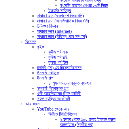
ইংরেজি ভাষার বিস্ময়কর তথ্য
ইংরেজি উচ্চারণ শেখার ৫০টি নিয়ম
ইংরেজি সাহিত্য
সাধারণ ঞ্জান (বাংলাদেশ বিষয়াবলি)
সাধারণ ঞ্জান (আর্ন্তজাতিক বিষয়াবলি)
চিকিৎসা বিজ্ঞান
সাধারণ জ্ঞান (Internet)
সাধারণ জ্ঞান (বিভিন্ন রোগ সম্পর্কে)
বিনোদন
কুইজ
কুইজ পর্ব এক
কুইজ পর্ব দুই
কুইজ পর্ব তিন
মহানবী (সা) এর চিত্তোবিনোদন
ইসলামী কৌতুক
ইসলামী গল্প
১. মুসলমানদের প্রকৃত ব্যবহার
ইসলামী শিক্ষামূলক গল্প
ওলী-আউলিয়াদের জীবন কাহিনী
সফল ব্যক্তিদের জীবনী
আয় করুন
YouTube থেকে আয়
ভিডিও টিউটোরিয়েল
২ ডলার থেকে ১০০ ডলার ইনকাম করুন
অনলাইনে (দ্বিতীয় পর্ব)