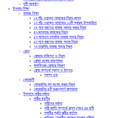
দৃষ্টি আকর্ষণ
ইসলাম শিক্ষা
নামাজ শিক্ষা
১) পাঁচ ওয়াক্ত নামাজের নিয়ম-কানুন
২) পাঁচ ওয়াক্ত নামাজের ১৩টি স্বাস্থ্য উপকারিতা
৩) শবে বরাতের নামাজ আদায় করার নিয়ম
৪) জানাযার নামাজের নিয়ম
৫) সালাতুত তাসবিহ নামাজ পড়ার নিয়ম
৬) শবে বরাতের নামাজ পড়ার নিয়ম
৭) তারাবিহ নামাজ পড়ার নিয়ম
রোযা
রোজার ফজিলত ও নিয়ম
রোজা ভঙ্গের কারণসমূহ
মুসাফিরের রোজার বিবরণ
রোযা সম্পর্কে প্রশ্ন ও উত্তর
প্রশ্ন এক
কোরবানী
কোরবানির পশু জবেহ করার নিয়ম
কোরবানির ৪টি গুরুত্বপূর্ণ মাসআলা
ইসলামে নারীর মর্যাদা
নারীর করণীয়
নারীদের মর্যাদা
নারী জাতি সম্পর্কে রাসূল (সাঃ) এর বাণী
স্বামীর প্রতি স্ত্রীর কর্তব্য
কতিপয় গোপনীয় কাজের সুন্নাত তরীকা