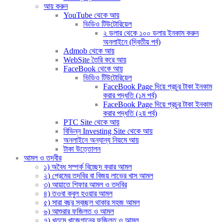
আয় করুন
YouTube থেকে আয়
ভিডিও টিউটোরিয়েল
২ ডলার থেকে ১০০ ডলার ইনকাম করুন
অনলাইনে (দ্বিতীয় পর্ব)
Admob থেকে আয়
WebSite তৈরি করে আয়
FaceBook থেকে আয়
ভিডিও টিউটোরিয়েল
FaceBook Page দিয়ে প্রচুর টাকা ইনকাম
করার পদ্ধতি (১ম পর্ব)
FaceBook Page দিয়ে প্রচুর টাকা ইনকাম
করার পদ্ধতি (২য় পর্ব)
PTC Site থেকে আয়
বিভিন্ন Investing Site থেকে আয়
অনলাইনে অন্যান্য নিয়মে আয়
টাকা উত্তোলন
আমল ও তদবীর
১) অবৈধ সম্পর্ক বিচ্ছেদ করার আমল
২) প্রেমের তদবির বা বিজয় লাভের খাস আমল
৩) আয়াতে শিফার আমল ও তদবির
৪) তওবা কবুল হওয়ার আমল
৫) সারা বছর স্বচ্ছল থাকার সহজ আমল
৬) আশুরার ফজিলত ও আমল
৭) খতমে খাজেগানের ফজিলত ও আমল