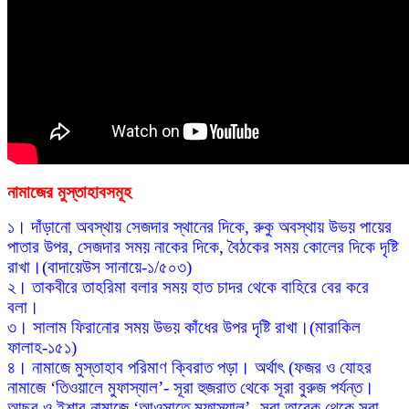
নামাজের
মুস্তাহাবসমূহ
১। দাঁড়ানো অবস্থায় সেজদার স্থানের দিকে, রুকু অবস্থায় উভয় পায়ের
পাতার উপর, সেজদার সময় নাকের দিকে, বৈঠকের সময় কোলের দিকে দৃষ্টি
রাখা।(বাদায়েউস সানায়ে-১/৫০৩)
২। তাকবীরে তাহরিমা বলার সময় হাত চাদর থেকে বাহিরে বের করে
বলা।
৩। সালাম ফিরানোর সময় উভয় কাঁধের উপর দৃষ্টি রাখা।(মারাকিল
ফালাহ-১৫১)
৪। নামাজে মুস্তাহাব পরিমাণ ক্বিরাত পড়া। অর্থাৎ (ফজর ও যোহর
নামাজে ‘তিওয়ালে মুফাস্যাল’- সূরা হুজরাত থেকে সূরা বুরুজ পর্যন্ত।
আছর ও ইশার নামাজে ‘আওসাতে মুফাস্যাল’- সূরা তারেক থেকে সূরা