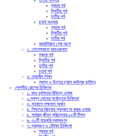
তৃতীয় অধ্যায়
প্রথম পর্ব
দ্বিতীয় পর্ব
তৃতীয় পর্ব
চতুর্থ অধ্যায়
প্রথম পর্ব
দ্বিতীয় পর্ব
তৃতীয় পর্ব
আমালিয়াত শেষ অংশ
২. তেলেসমাতে হায়ওয়ানাত
প্রথম পর্ব
দ্বিতীয় পর্ব
তৃতীয় পর্ব
চতুর্থ পর্ব
৩. তাজবীদ শিক্ষা
প্রশ্ন ও উত্তর (আল কাউলুছ ছাদিদ)
গোপনীয় রোগের চিকিৎসা
১. ধাতু দুর্বলতার বিভিন্ন এলাজ
২.স্বপ্ন দোষের সর্বোত্তম চিকিৎসা
৩. সহবাসে সক্ষমতা অর্জন
৪. শিশুদের বিছানায় প্রস্রাব না করার এলাজ
৫. গার্হস্থ্য জীবন পরিচালনার ৮৮টি টিপস
৬. ৩০টি যাদুকরি দ্রব্যগুণন
৭. দ্রব্যগুণ ও টোটকা চিকিৎসা
প্রথম পর্ব