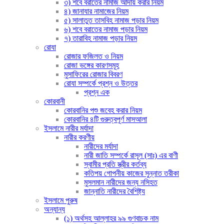
৩) শবে বরাতের নামাজ আদায় করার নিয়ম
৪) জানাযার নামাজের নিয়ম
৫) সালাতুত তাসবিহ নামাজ পড়ার নিয়ম
৬) শবে বরাতের নামাজ পড়ার নিয়ম
৭) তারাবিহ নামাজ পড়ার নিয়ম
রোযা
রোজার ফজিলত ও নিয়ম
রোজা ভঙ্গের কারণসমূহ
মুসাফিরের রোজার বিবরণ
রোযা সম্পর্কে প্রশ্ন ও উত্তর
প্রশ্ন এক
কোরবানী
কোরবানির পশু জবেহ করার নিয়ম
কোরবানির ৪টি গুরুত্বপূর্ণ মাসআলা
ইসলামে নারীর মর্যাদা
নারীর করণীয়
নারীদের মর্যাদা
নারী জাতি সম্পর্কে রাসূল (সাঃ) এর বাণী
স্বামীর প্রতি স্ত্রীর কর্তব্য
কতিপয় গোপনীয় কাজের সুন্নাত তরীকা
মুসলমান নারীদের জন্য নসিহত
জান্নাতি নারীদের বৈশিষ্ট্য
ইসলামে পুরুষ
অন্যান্য
(১) অর্থসহ আল্লাহর ৯৯ গুণবাচক নাম