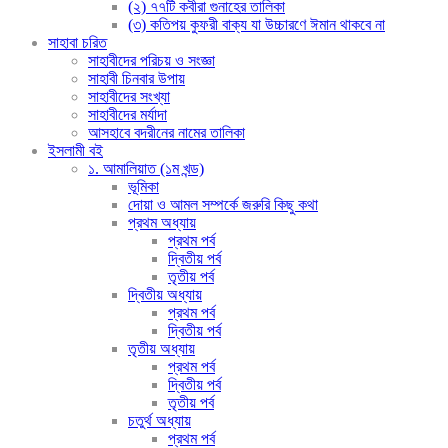
(২) ৭৭টি কবীরা গুনাহের তালিকা
(৩) কতিপয় কুফরী বাক্য যা উচ্চারণে ঈমান থাকবে না
সাহাবা চরিত
সাহাবীদের পরিচয় ও সংজ্ঞা
সাহাবী চিনবার উপায়
সাহাবীদের সংখ্যা
সাহাবীদের মর্যাদা
আসহাবে বদরীনের নামের তালিকা
ইসলামী বই
১. আমালিয়াত (১ম খন্ড)
ভূমিকা
দোয়া ও আমল সম্পর্কে জরুরি কিছু কথা
প্রথম অধ্যায়
প্রথম পর্ব
দ্বিতীয় পর্ব
তৃতীয় পর্ব
দ্বিতীয় অধ্যায়
প্রথম পর্ব
দ্বিতীয় পর্ব
তৃতীয় অধ্যায়
প্রথম পর্ব
দ্বিতীয় পর্ব
তৃতীয় পর্ব
চতুর্থ অধ্যায়
প্রথম পর্ব