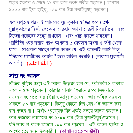
পড়ার শুরুতে ও শেষে ১১ বার করে দুরূদ শরীফ পড়বেন। তারপর
১০০০ বার ইয়া হাইয়ু, ১৫০ বার ইয়া ক্বাইয়্যুমু পড়বেন।
এক সপ্তাহ পর এই আমলের মুয়াক্কাল হাজির হবেন তখন
মুয়াক্কালের নিকট থেকে ৫ দেরহাম অথবা ৫ রূপী নিয়ে নিবেন এবং
নিজের পকেটের মধ্যে রাখবেন। এবং খরচ করতে থাকবেন।
প্রতিদিন খরচ করার পরও আপনার ৫ দেরহাম অথবা ৫ রূপী থেকে
যাবে। মাওলানা সাহেব বর্ণনা করেন যে, এই আমলটি আমি কিছু
“দিয়ারে মাগরীবের আমিল” হতে হাছিল করেছি। (বায়াযে মুহাম্মদী
আসলী)
(اللٰهُ اعلم
)
সাত
নং আমল
রিজিক বৃদ্ধির জন্য এই আমল উত্তম হবে যে, প্রতিদিন ৪ রাকাত
নফল নামাজ পড়বেন। তারপর সালাম ফিরানোর পর সিজদাতে
যাবেন এবং ১০০ বার (ইয়া ওহ্হাবু) পড়বেন। আর অধিক সময় না
থাকলে ৫০ বার পড়বেন। কিন্তু কোনো দিন যেন এই আমল করা
বাদ পড়বে না। অর্থাৎ প্রত্যেক দিন একই সময়ে আমল করবেন।
আর ফজরের নামাজের পর ১১০০ বার (ইয়া মুগনিইয়্যু)পড়বেন।
যদি সময় না থাকে তাহলে ১০০ বার পড়বেন। এই আমল দুনিয়া ও
আখেরাতের জন্য উপকারী।
(কামালিয়াতে আজীজী)