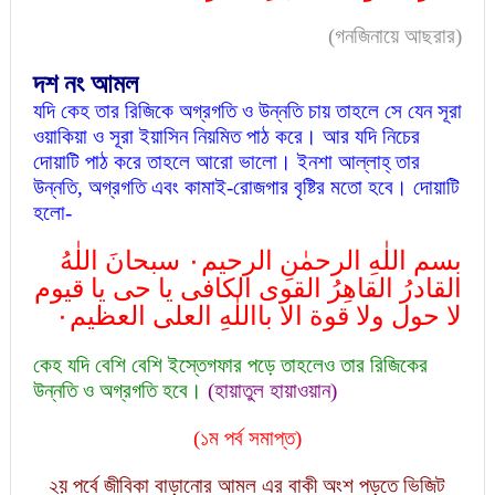
(গনজিনায়ে আছরার)
দশ
নং আমল
যদি কেহ তার রিজিকে অগ্রগতি ও উন্নতি চায় তাহলে সে যেন সূরা
ওয়াকিয়া ও সূরা ইয়াসিন নিয়মিত পাঠ করে। আর যদি নিচের
দোয়াটি পাঠ করে তাহলে আরো ভালো। ইনশা আল্লাহ্ তার
উন্নতি, অগ্রগতি এবং কামাই-রোজগার বৃষ্টির মতো হবে। দোয়াটি
হলো-
بسم اللٰهِ الرحمٰنِ الرحيم٠ سبحانَ اللٰهُ
القادرُ القاهِرُ القوی الكافی يا حی يا قيوم
لا حول ولا قوة الا بااللٰهِ العلی العظيم٠
কেহ যদি বেশি বেশি ইস্তেগফার পড়ে তাহলেও তার রিজিকের
উন্নতি ও অগ্রগতি হবে।
(হায়াতুল হায়াওয়ান)
(১ম পর্ব সমাপ্ত)
২য় পর্বে জীবিকা বাড়ানোর আমল এর বাকী অংশ পড়তে ভিজিট