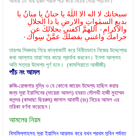
আবার ১০ বার দুরূদ শরীফ পাঠ করে নিচের দোয়া পড়বেন।
سبحانك لا اله الا اللٰهُ يا حنانُ يا منانُ يا
بديع السمٰواتِ والارضِ يا ذا الجلالِ
والاكرامِ٠ اللهمَّ اكفنیِ بحلالكَ عن
حرامكَ واغننیِ بفضلكَ عمَّنْ سِواك٠
তারপর সিজদায় গিয়ে কান্নাকাটি করে বিনীতভাবে নিজের উদ্দেশ্যের
কথা আল্লাহ তায়া’লার কাছে প্রার্থনা করবেন। ইনশা আল্লাহ
অতি সত্তর উদ্দেশ্য পূর্ণ হবে।
(কামলিয়াতে আজীজী)
পাঁচ
নং আমল
রুজি-রোজগার বৃদ্ধি ও যে কোনো জায়েদ উদ্দেশ্য হাছিল করার
জন্য সূরা ইয়াসিনের (দায়েরা আমল) হযরত মৌলভী হাজী মুহাম্মদ
কলন্দর (কাদ্দাছা ছিররুহু) জালাল আবাদী (রঃ) নিচের আমল এর
তরিকা বর্ণনা করেছেন।
আমলের নিয়ম
বিসমিল্লাহসহ সূরা ইয়াসিন আরম্ভ করে যখন প্রথম মুবিন পর্যন্ত