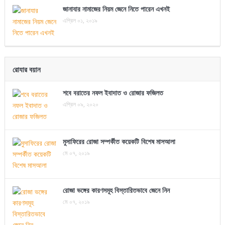
জানাযার নামাজের নিয়ম জেনে নিতে পারেন এখনই
এপ্রিল ০১, ২০১৯
রোযার বয়ান
শবে বরাতের নফল ইবাদাত ও রোজার ফজিলত
এপ্রিল ০৯, ২০২০
মুসাফিরের রোজা সম্পর্কীত কয়েকটি বিশেষ মাসআলা
মে ০৭, ২০১৯
রোজা ভঙ্গের কারণসমূহ বিস্তারিতভাবে জেনে নিন
মে ০৭, ২০১৯