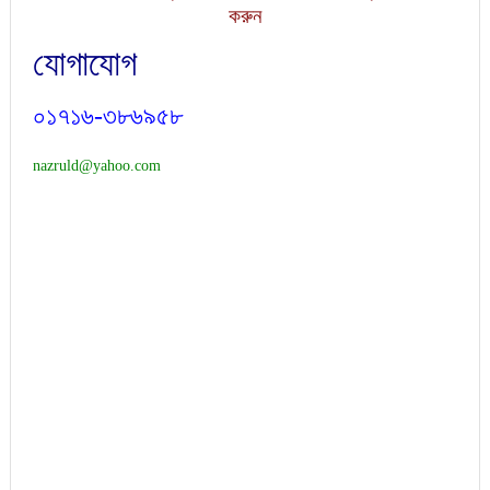
করুন
যোগাযোগ
০১৭১৬-৩৮৬৯৫৮
nazruld@yahoo.com