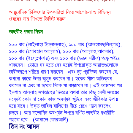
আয়ুর্বেদিক চিকিৎসার উপকারিতা নিয়ে আলোচনা ও বিভিন্ন
ঔষধের নাম শিখতে ভিজিট করুন
তাছবীহ পড়ার নিয়ম
১০০ বার (লাইলাহা ইল্লাল্লাহ), ১০০ বার (আলহামদুলিল্লাহ),
১০০ বার (সোবহান আল্লাহ), ১০০ বার (আল্লাহু আকবার),
১০০ বার (ইস্তেগফার) এবং ১০০ বার (দুরূদ শরীফ) পড়ে শুইয়ে
থাকবেন। ভোরে ঘর হতে বের হয়েই উপরোক্ত আয়াতগুলোকে
তাবীজরূপে শরীরে ধারণ করবেন। এবং দৃঢ় প্রতিজ্ঞা করবেন যে,
কখনো কারো উপর জুলুম করবেন না। হকের সীমা অতিক্রম
করবেন না এবং না হকের দিকে পা বাড়াবেন না। এই আমলের পর
ইনশাহ আল্লাহ সপ্তাহের ভিতরে অথবা তার কিছু বেশী সময়ের
মধ্যেই কোন না কোন কাজ অবশ্যই জুটবে এবং জীবিকার উপায়
হয়ে যাবে। উক্ত তাবিজ বালিশের নীচে রেখে শয়ন করলেও
চলবে। আর ততোদিন অবশ্যই উপরে বর্ণিত তাছবীহ যথারীতি
পড়তে হবে। (আমালে কোরআনী)
তিন নং আমল