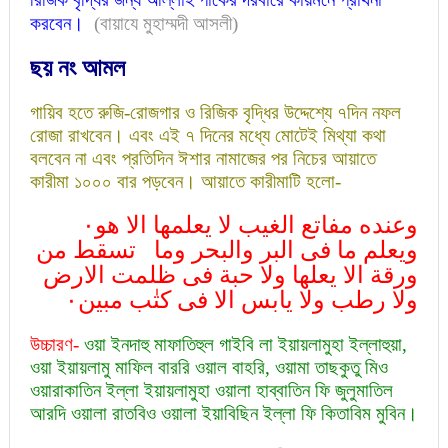
করবেন।
(বায়াযে মুহাম্মদী আসলী)
ছয়
নং আমল
গায়িব হতে রুজি-রোজগার ও রিজিক বৃদ্ধির উদ্দেশ্যে ৭দিন নফল
রোজা রাখবেন। এবং এই ৭ দিনের মধ্যে মোটেই মিথ্যা কথা
বলবেন না এবং প্রতিদিন ঈশার নামাজের পর নিচের আয়াতে
কারীমা ১০০০ বার পড়বেন। আয়াতে কারীমাটি হলো-
وعنده مفاتع الغيب لا يعلمها الا هو٠
ويعلم ما فی البر والبحر وما تسقط من
ورقة الا يعلها ولا حبة فى ظلمت الارض
ولا رطب ولا يابس الا فى كتٰب مبين٠
উচ্চারণ-
ওয়া ইনদাহু মাফাতিহুল গাইবি লা ইয়ায়লামুহা ইল্লাহুয়া,
ওয়া ইয়ায়লামু মাফিল বাররি ওয়াল বাহরি, ওয়ামা তাছকুতু মিও
ওয়ারাকাতিন ইল্লা ইয়ায়লামুহা ওয়ালা হাব্বাতিন ফি জুলুমাতিল
আরদি ওয়ালা রাতবিও ওয়ালা ইয়াবিছিন ইল্লা ফি কিতাবিম মুবিন।