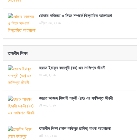
রোজার ফজিলত ও নিয়ম সম্পর্কে বিস্তারিত আলোচনা
এপ্রিল ২০, ২০১৯
তাজবীদ শিক্ষা
হযরত ইয়াকুব বদরপুরী (রহ) এর সংক্ষিপ্ত জীবনী
মে ০৪, ২০১৯
হযরত আহমদ হিজাযী মক্কী (রহ) এর সংক্ষিপ্ত জীবনী
মে ০৩, ২০১৯
তাজবীদ শিক্ষা (আল কাউলুছ ছাদিদ) বাংলা আলোচনা
মার্চ ২২, ২০১৯