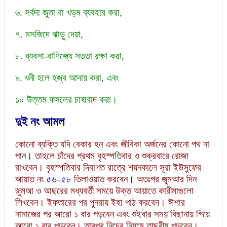
৬. সর্বদা জুতা বা খড়ম ব্যবহার করা,
৭. মসজিদে ঝাড়ু দেয়া,
৮. ব্যবসা-বাণিজ্যে সততা রক্ষা করা,
৯. ধনী হলে হজ্ব আদায় করা, এবং
১০ উত্তম ফসলের চাষাবাদ করা।
দুই নং আমল
কোনো ব্যক্তি যদি বেকার হন এবং জীবিকা অর্জনের কোনো পথ না
পান। তাহলে চাঁদের প্রথম বৃহস্পতিবার ও শুক্রবারে রোজা
রাখবেন। বৃহস্পতিবার দিবাগত রাত্রে শয়নকালে সূরা ইউসুফের
আয়াত নং
৫৬
–
৫৮
তিলাওয়াত করবেন। অতঃপর জুমআর দিন
জুমআ ও আছরের মধ্যবর্তী সময়ে উক্ত আয়াতে কারীমাগুলো
লিখবেন। ইফতারের পর পুনরায় ইহা পাঠ করবেন। ঈশার
নামাজের পর আরো ১ বার পড়বেন এবং শুইবার সময় বিছানায় গিয়ে
আরো ১ বার পড়বেন। তারপর নিচের নিয়মে তাছবীহ পড়বেন।