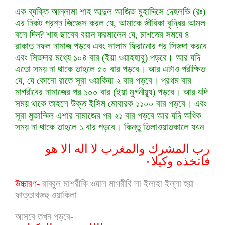
এক ব্যক্তি আল্লামা শাহ আব্দুল আজিজ মুহাদ্দিসে দেহলভি (রঃ)
এর নিকট প্রশ্ন জিজ্ঞেস করল যে, আমাকে জীবিকা বৃদ্ধির আমল
বলে দিন? শাহ ছাবেব বয়ান ফরমালেন যে, চাশতের সময়ে ৪
রাকাত নফল নামাজ পড়বে এবং সালাম ফিরানোর পর সিজদা করবে
এবং সিজদার মধ্যে ১০৪ বার (ইয়া ওয়াহহাবু) পড়বে। আর যদি
এতো সময় না থাকে তাহলে ৫০ বার পড়বে। আর এটাও পরীক্ষিত
যে, যে কোনো রাতে সূরা ওয়াকিয়া ২ বার পড়বে। প্রথম বার
মাগরীবের নামাজের পর ১০০ বার (ইয়া মুগনীয়্যু) পড়বে। আর যদি
সময় থাকে তাহলে উক্ত ইসিম মোবারক ১১০০ বার পড়বে। এবং
সূরা মুজাম্মিল এশার নামাজের পর ২১ বার পড়বে আর যদি অধিক
সময় না থাকে তাহলে ১ বার পড়বে। কিন্তু তিলাওয়াতকালে যখন
رب المشرك والمغرب لا اله الا هو
فاتخذه وكيلا٠
উচ্চারণ-
রাব্বুল মাশরীকি ওয়াল মাগরীবি লা ইলাহা ইল্লা হুয়া
ফাত্তাখজহু ওয়াকিলা
আসবে তখন পড়বে-