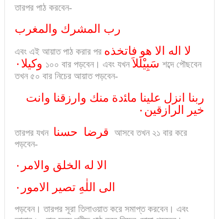
তারপর পাঠ করবেন-
رب المشرك والمغرب
لا اله الا هو فاتخذه
এবং এই আয়াত পাঠ করার পর
سَبِيْللاَ
وكيلا٠
১০০ বার পড়বেন। এবং যখন
শব্দে পৌছবেন
তখন ৫০ বার নিচের আয়াত পড়বেন-
ربنا انزل علينا ماﺌدة منك وارزقنا وانت
خير الرازقين٠
قرضا حسنا
তারপর যখন
আসবে তখন ২১ বার করে
পড়বেন-
الا له الخلق والامر٠
الی اللٰهِ تصير الامور٠
পড়বেন। তারপর সূরা তিলাওয়াত করে সমাপ্ত করবেন। এবং