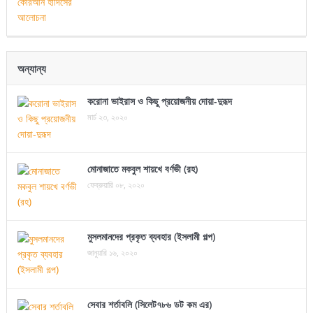
অন্যান্য
করোনা ভাইরাস ও কিছু প্রয়োজনীয় দোয়া-দুরূদ
মার্চ ২৩, ২০২০
মোনাজাতে মকবুল শায়খে বর্ণভী (রহ)
ফেব্রুয়ারি ০৮, ২০২০
মুসলমানদের প্রকৃত ব্যবহার (ইসলামী গল্প)
জানুয়ারি ১৬, ২০২০
সেবার শর্তাবলি (সিলেট৭৮৬ ডট কম এর)