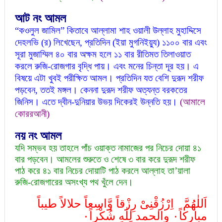
আট
নং আমল
“কওলুল জামিল” কিতাবে আল্লামা শাহ ওয়ালী উল্লাহ মুহাদ্দিসে
দেহলভি (র) লিখেছেন, প্রতিদিন (ইয়া মুগনিইয়্যু) ১১০০ বার এবং
সূরা মুজাম্মিল ৪০ বার অক্ষম হলে ১১ বার রীতিমত তিলাওয়াত
করলে রুজি-রোজগার বৃদ্ধি পায়। এবং মনের চিন্তা দূর হয়। এ
বিষয়ে এটা খুবই পরীক্ষিত আমল। প্রতিদিন যত বেশি দুরূদ শরীফ
পড়বেন, ততই মঙ্গল। কেননা দুরূদ শরীফ অত্যন্ত বরকতের
জিনিস। এতে দ্বীন-দুনিয়ার উভয় দিকেরই উন্নতি হয়।
(আমালে
কোররআনী)
নয়
নং আমল
যদি সম্ভব হয় তাহলে পাঁচ ওয়াক্ত নামাজের পর নিচের দোয়া ৪১
বার পড়বেন। আমলের শুরুতে ও শেষে ৩ বার করে দুরূদ শরীফ
পাঠ করে ৪১ বার নিচের দোয়াটি পাঠ করলে আল্লাহ তা’য়ালা
রুজি-রোজগারের অসংখ্য পথ খুঁলে দেন।
اَللٰهُمَّ اِرْزُقْنِیْ رِزْقاً وَّاسِعاً حلالاً طيباً
مباركاً٠ والحمد لِلٰهِ شُكْراً٠