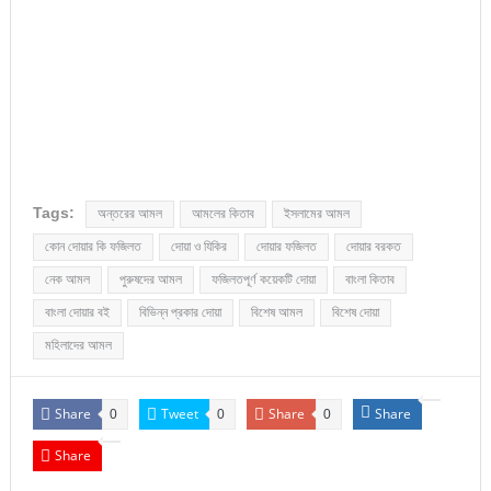
Tags:
অন্তরের আমল
আমলের কিতাব
ইসলামের আমল
কোন দোয়ার কি ফজিলত
দোয়া ও যিকির
দোয়ার ফজিলত
দোয়ার বরকত
নেক আমল
পুরুষদের আমল
ফজিলতপূর্ণ কয়েকটি দোয়া
বাংলা কিতাব
বাংলা দোয়ার বই
বিভিন্ন প্রকার দোয়া
বিশেষ আমল
বিশেষ দোয়া
মহিলাদের আমল
Share
Tweet
Share
Share
0
0
0
Share