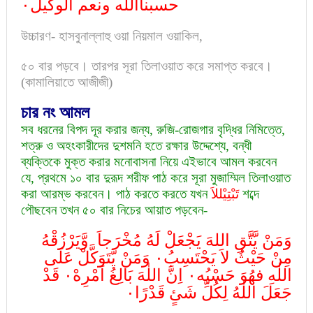
حسبناالله ونعم الوكيل٠
উচ্চারণ- হাসবুনাল্লাহু ওয়া নিয়মাল ওয়াকিল,
৫০ বার পড়বে। তারপর সূরা তিলাওয়াত করে সমাপ্ত করবে।
(কামালিয়াতে আজীজী)
চার নং আমল
সব ধরনের বিপদ দূর করার জন্য, রুজি-রোজগার বৃদ্ধির নিমিত্তে,
শত্রু ও অহংকারীদের দুশমনি হতে রক্ষার উদ্দেশ্যে, বন্ধী
ব্যক্তিকে মুক্ত করার মনোবাসনা নিয়ে এইভাবে আমল করবেন
যে, প্রথমে ১০ বার দুরূদ শরীফ পাঠ করে সূরা মুজাম্মিল তিলাওয়াত
করা আরম্ভ করবেন। পাঠ করতে করতে যখন
تَبْتِيْللاَ
শব্দে
পৌছবেন তখন ৫০ বার নিচের আয়াত পড়বেন-
وَمَنْ يَّتَّقِ اللهَ يَجْعَلْ لَهُ مُخْرَجاَ وَّيَرْزُقْهُ
مِنْ حَيْثُ لاَ يَحْتَسِبُ٠ وَمَنْ يَّتَوَكَّلْ عَلَی
اللٰهِ فهُوَ حَسْبُه٠ اِنَّ اللٰهَ بَالِغُ اَمْرِهْ٠ قَدْ
جَعَلَ اللٰهُ لِكُلِّ شَئٍ قَدْرًا٠