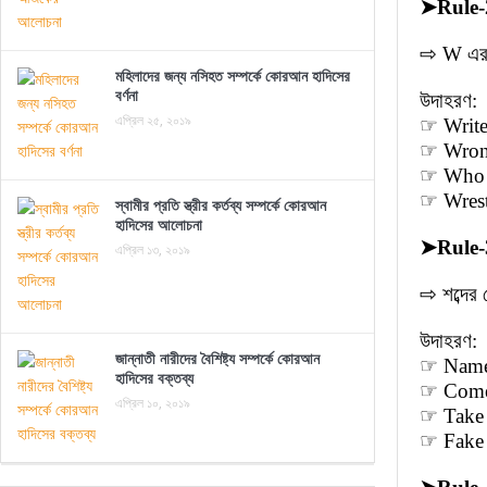
➤
Rule-
⇨ W এর প
মহিলাদের জন্য নসিহত সম্পর্কে কোরআন হাদিসের
বর্ণনা
উদাহরণ:
এপ্রিল ২৫, ২০১৯
☞ Write
☞ Wrong
☞ Who (
☞ Wrestl
স্বামীর প্রতি স্ত্রীর কর্তব্য সম্পর্কে কোরআন
হাদিসের আলোচনা
➤
Rule-
এপ্রিল ১৩, ২০১৯
⇨ শব্দের
উদাহরণ:
জান্নাতী নারীদের বৈশিষ্ট্য সম্পর্কে কোরআন
☞ Name 
হাদিসের বক্তব্য
☞ Come
এপ্রিল ১০, ২০১৯
☞ Take 
☞ Fake 