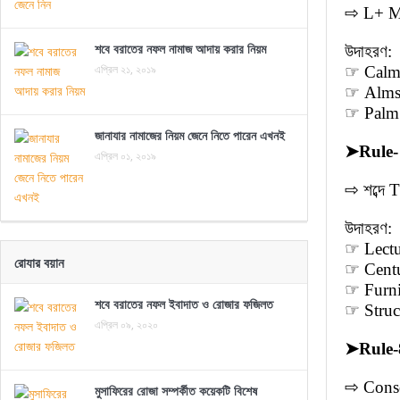
⇨ L+ M প
শবে বরাতের নফল নামাজ আদায় করার নিয়ম
উদাহরণ:
এপ্রিল ২১, ২০১৯
☞ Calm 
☞ Alms 
☞ Palm 
জানাযার নামাজের নিয়ম জেনে নিতে পারেন এখনই
➤
Rule
এপ্রিল ০১, ২০১৯
⇨ শব্দে 
উদাহরণ:
☞ Lectur
রোযার বয়ান
☞ Centur
☞ Furnit
শবে বরাতের নফল ইবাদাত ও রোজার ফজিলত
☞ Struct
এপ্রিল ০৯, ২০২০
➤
Rule-
⇨ Conso
মুসাফিরের রোজা সম্পর্কীত কয়েকটি বিশেষ