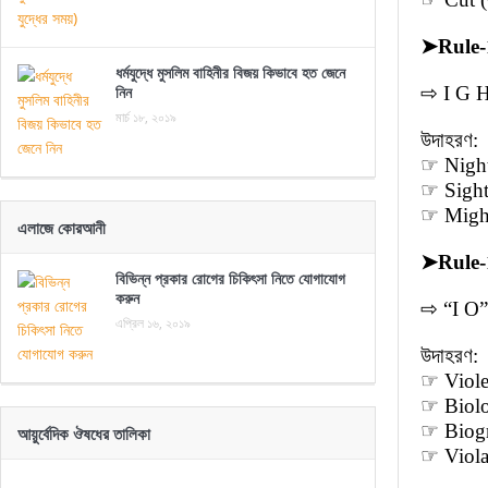
➤
Rule-
ধর্মযুদ্ধে মুসলিম বাহিনীর বিজয় কিভাবে হত জেনে
নিন
⇨ I G H 
মার্চ ১৮, ২০১৯
উদাহরণ:
☞ Night 
☞ Sight 
☞ Might
এলাজে কোরআনী
➤
Rule-
বিভিন্ন প্রকার রোগের চিকিৎসা নিতে যোগাযোগ
করুন
⇨ “I O”
এপ্রিল ১৬, ২০১৯
উদাহরণ:
☞ Violet
☞ Biolog
☞ Biogra
আয়ুর্বেদিক ঔষধের তালিকা
☞ Violat