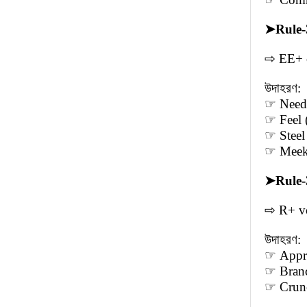
➤
Rule-
⇨ EE+ co
উদাহরণ:
☞ Need 
☞ Feel 
☞ Steel 
☞ Meek (
➤
Rule-
⇨ R+ vo
উদাহরণ:
☞ Appro
☞ Branch
☞ Crunch 