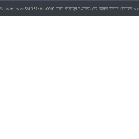
© ২০১৮-২০২৬ sylhet786.com কর্তৃক সর্বস্বত্ব সংরক্ষিত. মো: নজরুল ইসলাম, মোবা