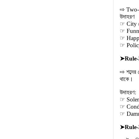
⇨ Two-sy
উদাহরণ
☞ City 
☞ Funny
☞ Happy 
☞ Policy
➤
Rule-
⇨ শব্দের
থাকে।
উদাহরণ:
☞ Solem
☞ Conde
☞ Damn 
➤
Rule-