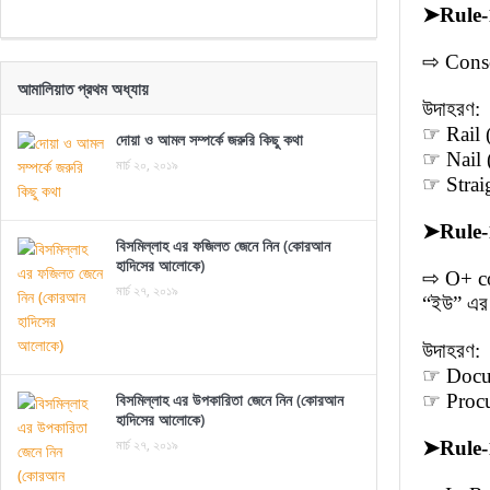
➤
Rule-
⇨ Conson
আমালিয়াত প্রথম অধ্যায়
উদাহরণ:
☞ Rail 
দোয়া ও আমল সম্পর্কে জরুরি কিছু কথা
☞ Nail 
মার্চ ২০, ২০১৯
☞ Straig
➤
Rule-
বিসমিল্লাহ এর ফজিলত জেনে নিন (কোরআন
হাদিসের আলোকে)
⇨ O+ co
মার্চ ২৭, ২০১৯
“ইউ” এর
উদাহরণ:
☞ Docum
বিসমিল্লাহ এর উপকারিতা জেনে নিন (কোরআন
☞ Procure
হাদিসের আলোকে)
মার্চ ২৭, ২০১৯
➤
Rule-