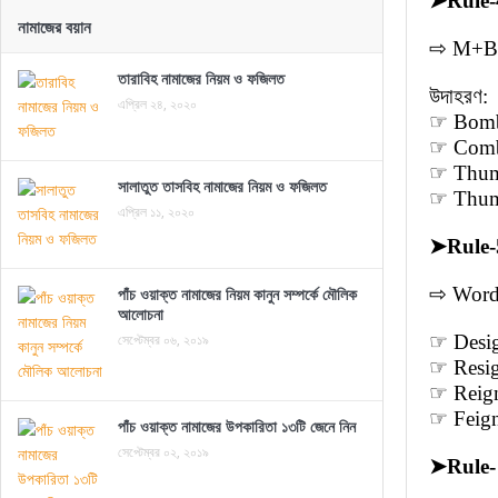
➤
Rule-
নামাজের বয়ান
⇨ M+B প
তারাবিহ নামাজের নিয়ম ও ফজিলত
উদাহরণ:
এপ্রিল ২৪, ২০২০
☞ Bomb 
☞ Comb 
☞ Thumb 
সালাতুত তাসবিহ নামাজের নিয়ম ও ফজিলত
☞ Thumb
এপ্রিল ১১, ২০২০
➤
Rule-
⇨ Word এ
পাঁচ ওয়াক্ত নামাজের নিয়ম কানুন সম্পর্কে মৌলিক
আলোচনা
সেপ্টেম্বর ০৬, ২০১৯
☞ Desig
☞ Resign
☞ Reign
☞ Feign
পাঁচ ওয়াক্ত নামাজের উপকারিতা ১৩টি জেনে নিন
সেপ্টেম্বর ০২, ২০১৯
➤
Rule