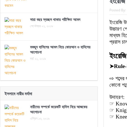
ইংরেজি 
Posted By:
সারা বছর স্বচ্ছল থাকার পরীক্ষিত আমল
ইংরেজি উ
সেপ্টেম্বর ০১, ২০১৯
উচ্চারণ 
মাধ্যম হ
প্রয়াস চা
মকছুদ হাসিলের আমল নিয়ে কোরআন ও হাদিসের
আলোচনা
ইংরেজি
মার্চ ২১, ২০১৯
➤
Rule-
⇨ শব্দের 
কোনো শব্দ
ইসলামে নারীর মর্যাদা
উদাহরণ:
☞ Knowl
নারীদের সম্পর্কে কয়েকটি হাদিস নিয়ে আজকের
☞ Knigh
আলোচনা
☞ Knee (
এপ্রিল ১৩, ২০১৯