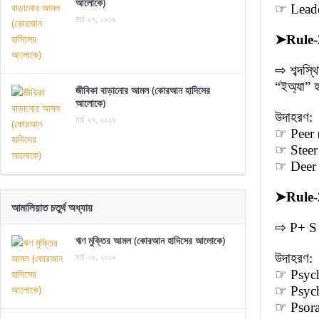
আলোকে)
☞ Leader
মার্চ ২৭, ২০১৯
➤
Rule-
⇨ শব্দস্
“ইঅ্যা” 
জীবিকা বাড়ানোর আমল (কোরআন হাদিসের
আলোকে)
উদাহরণ:
মার্চ ২৭, ২০১৯
☞ Peer (
☞ Steer (
☞ Deer (
➤
Rule-
আমালিয়াত চতুর্থ অধ্যায়
⇨ P+ S প
ঋণ মুক্তির আমল (কোরআন হাদিসের আলোকে)
মার্চ ২৯, ২০১৯
উদাহরণ:
☞ Psyche
☞ Psych
☞ Psora