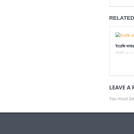
RELATED
ইংরেজি ভাষার
জানুয়ারি ১৬, ২
LEAVE A 
You must b