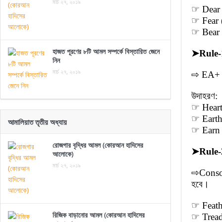
মার্চ ২৭, ২০১৯
☞ Dear (
☞ Fear (
☞ Bear (
হাজত পূরণের ৮টি আমল সম্পর্কে বিস্তারিত জেনে
➤
Rule-
নিন
মার্চ ২৭, ২০১৯
⇨ EA+ R
উদাহরণ:
☞ Heart 
☞ Earth 
আমালিয়াত তৃতীয় অধ্যায়
☞ Earn 
রোজগার বৃদ্ধির আমল (কোরআন হাদিসের
➤
Rule-
আলোকে)
মার্চ ২৭, ২০১৯
⇨Conson
হবে।
☞ Feath
রিজিক বাড়ানোর আমল (কোরআন হাদিসের
☞ Tread 