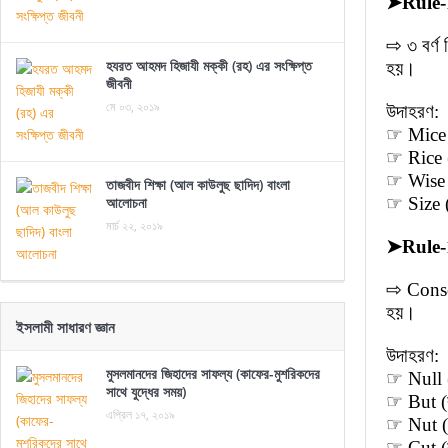
➤
Rule-
⇨ ৩ বর্ণ
হযরত আহমদ হিজাযী মক্কী (রহ) এর সংক্ষিপ্ত
হয়।
জীবনী
মে ০৩, ২০১৯
উদাহরণ:
☞ Mice 
☞ Rice 
☞ Wise (
তাজবীদ শিক্ষা (আল কাউলুছ ছাদিদ) বাংলা
আলোচনা
☞ Size 
মার্চ ২২, ২০১৯
➤
Rule-
⇨ Conso
হয়।
ইসলামী সাধারণ জ্ঞান
উদাহরণ:
মুসলমানদের জিহাদের সাফল্য (কাফের-মুশরিকদের
☞ Null (
সাথে যুদ্ধের সময়)
☞ But (ব
এপ্রিল ১৭, ২০১৯
☞ Nut (ন
☞ Cut (