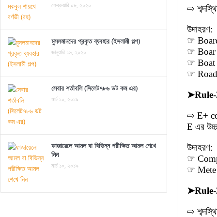
ফেব্রুয়ারি ০৮, ২০২০
⇨ শব্দস্
উদাহরণ:
☞ Board 
মুসলমানদের প্রকৃত ব্যবহার (ইসলামী গল্প)
☞ Boar 
জানুয়ারি ১৬, ২০২০
☞ Boat 
☞ Road 
সেবার শর্তাবলি (সিলেট৭৮৬ ডট কম এর)
➤
Rule-
মার্চ ১০, ২০১৯
⇨ E+ con
E এর উচ্চ
ফাজায়েলে আমল বা বিভিন্ন পরীক্ষিত আমল শেখে
উদাহরণ:
নিন
☞ Comple
মার্চ ১০, ২০১৯
☞ Mete (
➤
Rule-
⇨ শব্দস্