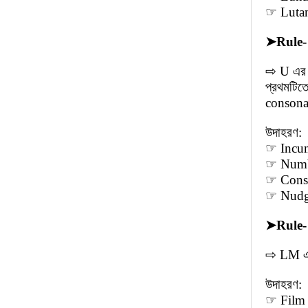
☞ Lutani
➤
Rule-
⇨ U এর প
প্রথমটিত
consonan
উদাহরণ:
☞ Incumb
☞ Number
☞ Constr
☞ Nudge 
➤
Rule-
⇨ LM এর 
উদাহরণ:
☞ Film (ফ