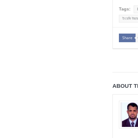
Tags:
ইংরেজি উচ্চা
Share
ABOUT T