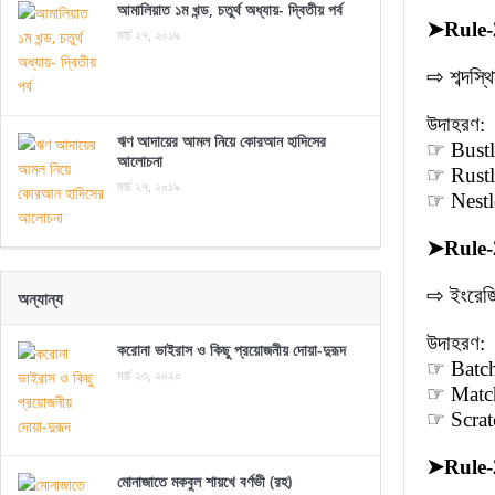
আমালিয়াত ১ম খন্ড, চতুর্থ অধ্যায়- দ্বিতীয় পর্ব
➤
Rule-
মার্চ ২৭, ২০১৯
⇨ শব্দস্
উদাহরণ:
ঋণ আদায়ের আমল নিয়ে কোরআন হাদিসের
☞ Bustle
আলোচনা
☞ Rustle
মার্চ ২৭, ২০১৯
☞ Nestle
➤
Rule-
⇨ ইংরেজি
অন্যান্য
উদাহরণ:
করোনা ভাইরাস ও কিছু প্রয়োজনীয় দোয়া-দুরূদ
☞ Batch (
মার্চ ২৩, ২০২০
☞ Match 
☞ Scratch
➤
Rule-
মোনাজাতে মকবুল শায়খে বর্ণভী (রহ)