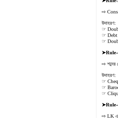
➤
Rule-
⇨ Conson
উদাহরণ:
☞ Doubt 
☞ Debt 
☞ Doubtf
➤
Rule-
⇨ শব্দের
উদাহরণ:
☞ Cheque
☞ Baroqu
☞ Clique
➤
Rule-
⇨ LK এর 