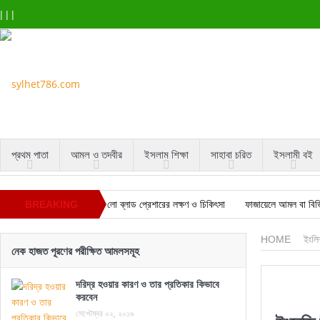
|
|
|
প্রথম পাতা
আমল ও তদবীর
ইসলাম শিক্ষা
সাহাবা চরিত
ইসলামী বই
BREAKING
লো ব্লাড প্রেশারের লক্ষণ ও চিকিৎসা
ফাজায়েলে আমল বা বিভি
পেঁপের কষের উপকারিতা ও ব্যবহার করার কৌশল
শবে বরাতে
NEWS
HOME
ইংলিশ
নেক হাজত পূরণের পরীক্ষিত আমলসমূহ
গোপনীয়তার শক্তি এবং কারা গোপনীয়তাকে সন্দেহের চোখে দেখে
দরিদ্র হওয়ার কারণ ও তার প্রতিকার কিভাবে
করবেন
সেপ্টেম্বর ০২, ২০১৯