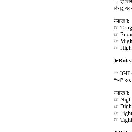
⇨ ইংরেজি
কিন্তু এ
উদাহরণ:
☞ Tough
☞ Enoug
☞ Might
☞ High 
➤
Rule-
⇨ IGH এর
“আ” তাছা
উদাহরণ:
☞ Night 
☞ Dight
☞ Fight
☞ Tight 