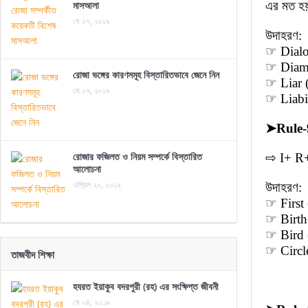
মাসআলা
এর মত হ
মে ০৭, ২০১৯
উদাহরণ:
☞ Dialo
☞ Diamo
রোজা ভঙ্গের কারণসমূহ বিস্তারিতভাবে জেনে নিন
☞ Liar (
মে ০৭, ২০১৯
☞ Liabil
➤
Rule-
রোজার ফজিলত ও নিয়ম সম্পর্কে বিস্তারিত
⇨ I+ R+
আলোচনা
এপ্রিল ২০, ২০১৯
উদাহরণ:
☞ First (
☞ Birth (
☞ Bird (
☞ Circle 
তাজবীদ শিক্ষা
হযরত ইয়াকুব বদরপুরী (রহ) এর সংক্ষিপ্ত জীবনী
মে ০৪, ২০১৯