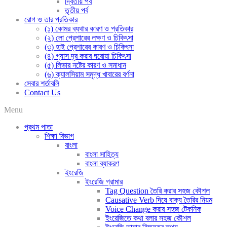
দ্বিতীয় পর্ব
তৃতীয় পর্ব
রোগ ও তার প্রতিকার
(১) কোমর ব্যথার কারণ ও প্রতিকার
(২) লো প্রেশারের লক্ষণ ও চিকিৎসা
(৩) হাই প্রেশারের কারণ ও চিকিৎসা
(৪) গ্যাস দূর করার ঘরোয়া চিকিৎসা
(৫) লিভার নষ্টের কারণ ও সমাধান
(৬) ক্যালসিয়াম সমৃদ্ধ খাবারের বর্ণনা
সেবার শর্তাবলি
Contact Us
Menu
প্রথম পাতা
শিক্ষা বিভাগ
বাংলা
বাংলা সাহিত্য
বাংলা ব্যাকরণ
ইংরেজি
ইংরেজি গ্রামার
Tag Question তৈরি করার সহজ কৌশল
Causative Verb দিয়ে বাক্য তৈরির নিয়ম
Voice Change করার সহজ টেকনিক
ইংরেজিতে কথা বলার সহজ কৌশল