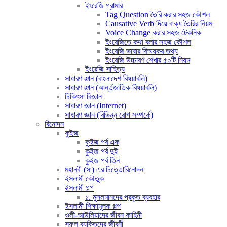
ইংরেজি গ্রামার
Tag Question তৈরি করার সহজ কৌশল
Causative Verb দিয়ে বাক্য তৈরির নিয়ম
Voice Change করার সহজ টেকনিক
ইংরেজিতে কথা বলার সহজ কৌশল
ইংরেজি ভাষার বিস্ময়কর তথ্য
ইংরেজি উচ্চারণ শেখার ৫০টি নিয়ম
ইংরেজি সাহিত্য
সাধারণ ঞ্জান (বাংলাদেশ বিষয়াবলি)
সাধারণ ঞ্জান (আর্ন্তজাতিক বিষয়াবলি)
চিকিৎসা বিজ্ঞান
সাধারণ জ্ঞান (Internet)
সাধারণ জ্ঞান (বিভিন্ন রোগ সম্পর্কে)
বিনোদন
কুইজ
কুইজ পর্ব এক
কুইজ পর্ব দুই
কুইজ পর্ব তিন
মহানবী (সা) এর চিত্তোবিনোদন
ইসলামী কৌতুক
ইসলামী গল্প
১. মুসলমানদের প্রকৃত ব্যবহার
ইসলামী শিক্ষামূলক গল্প
ওলী-আউলিয়াদের জীবন কাহিনী
সফল ব্যক্তিদের জীবনী