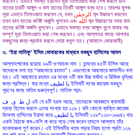
করবেন। এভাবে সমস্ত ইয়াসিন সূরা তিলাওয়াত করা শেষ করলে ডান
হাতের চারটি আঙ্গুল ও বাম হাতের তিনটি আঙ্গুল বন্ধ হবে। তারপর মূলক
সূরা এভাবে তিলাওয়াত করবেন যে, যখন
الرحمٰن
শব্দ উচ্চারণ করবেন
তখন ডান হাতের কনিষ্ট অঙ্গুলি খুলবেন এবং
اللٰه
শব্দ উচ্চারণের সময় বাম
হাতের কনিষ্ট অঙ্গলি খুলবেন। এভাবে সমস্ত বন্ধ আঙ্গুল খুলে যাবার পর
সম্পূর্ণ সূরা তিলাওয়াত করা শেষ করবেন। এবং আল্লাহর কাছে আপনার
মকছুদের জন্য প্রার্থনা করলে দোয়া কবুল হয়
।
(আমালে কোরআনী)
৩.
‘
ইয়া লাতিফু
’
ইসিম মোবারকের মাধ্যমে মকছুদ হাসিলের আমল
আল্লাহপাকের রয়েছে ৯৯টি গুণবাচক নাম । তন্মধ্যে ৪৫টি ইসিম আছে
যাদেরকে বলা হয় “আছমায়ে রহমত”। এগুলোকে আছমায়ে জামালীও বলা
হয়। এই আছমায়ে রহমত এর মধ্যে ৭টি নাম উচ্চ মর্যাদা ও রিজিক বৃদ্ধির
জন্য প্রসিদ্ধ। যার মধ্যে يا لطيف ইসিমটি মনের জায়েজ মকছুদ
পূরণের জন্য অতিব গুরুত্বপূর্ণ। লাতিফ শব্দে-
ل ط ى ف এই যে ৪টি হরফ আছে, তাদেরকে আবজাদে ক্বামারী
দ্বারা হিসেব করলে এদের সংখ্যা হয় ১২৯। যদি কোনো ব্যক্তি জায়েজ
উদ্দেশ্য হাসিলের ইরাদা করে يا لطيف ইসিমটি ১২৯*১২৯=১৬৬৪১ বার
একই বৈঠকে কম-বেশি না করে পড়ে শেষ করেন তাহলে আল্লাহ তাঁর
মনোবাঞ্চনা পুর্ণ করেন। এই ইসিমটির খতম পড়ার নিয়ম হলো প্রতি ১২৯
বার পাঠ করে ৩ বার নিচের আয়াতটি তিলাওয়াত করবেন।