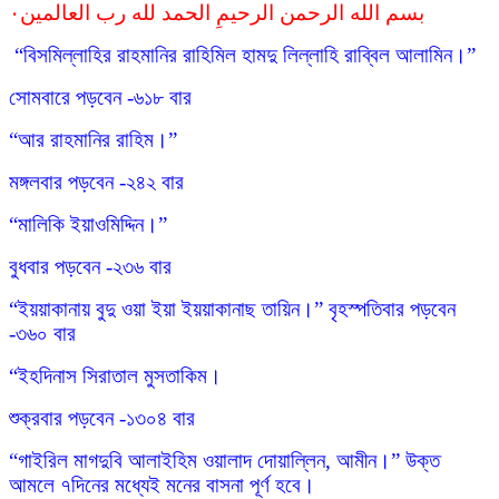
بسم الله الرحمن الرحيمِ الحمد لله رب العالمين٠
“বিসমিল্লাহির রাহমানির রাহিমিল হামদু লিল্লাহি রাব্বিল আলামিন।”
সোমবারে পড়বেন -৬১৮ বার
“আর রাহমানির রাহিম।”
মঙ্গলবার পড়বেন -২৪২ বার
“মালিকি ইয়াওমিদ্দিন।”
বুধবার পড়বেন -২৩৬ বার
“ইয়য়াকানায় বুদু ওয়া ইয়া ইয়য়াকানাছ তায়িন।” বৃহস্পতিবার পড়বেন
-৩৬০ বার
“ইহদিনাস সিরাতাল মুসতাকিম।
শুক্রবার পড়বেন -১৩০৪ বার
“গাইরিল মাগদুবি আলাইহিম ওয়ালাদ দোয়াল্লিন, আমীন।” উক্ত
আমলে ৭দিনের মধ্যেই মনের বাসনা পূর্ণ হবে।