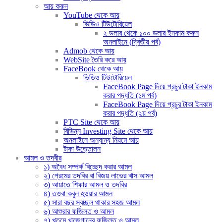
আয় করুন
YouTube থেকে আয়
ভিডিও টিউটোরিয়েল
২ ডলার থেকে ১০০ ডলার ইনকাম করুন
অনলাইনে (দ্বিতীয় পর্ব)
Admob থেকে আয়
WebSite তৈরি করে আয়
FaceBook থেকে আয়
ভিডিও টিউটোরিয়েল
FaceBook Page দিয়ে প্রচুর টাকা ইনকাম
করার পদ্ধতি (১ম পর্ব)
FaceBook Page দিয়ে প্রচুর টাকা ইনকাম
করার পদ্ধতি (২য় পর্ব)
PTC Site থেকে আয়
বিভিন্ন Investing Site থেকে আয়
অনলাইনে অন্যান্য নিয়মে আয়
টাকা উত্তোলন
আমল ও তদবীর
১) অবৈধ সম্পর্ক বিচ্ছেদ করার আমল
২) প্রেমের তদবির বা বিজয় লাভের খাস আমল
৩) আয়াতে শিফার আমল ও তদবির
৪) তওবা কবুল হওয়ার আমল
৫) সারা বছর স্বচ্ছল থাকার সহজ আমল
৬) আশুরার ফজিলত ও আমল
৭) খতমে খাজেগানের ফজিলত ও আমল