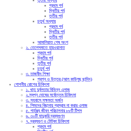
তৃতীয় অধ্যায়
প্রথম পর্ব
দ্বিতীয় পর্ব
তৃতীয় পর্ব
চতুর্থ অধ্যায়
প্রথম পর্ব
দ্বিতীয় পর্ব
তৃতীয় পর্ব
আমালিয়াত শেষ অংশ
২. তেলেসমাতে হায়ওয়ানাত
প্রথম পর্ব
দ্বিতীয় পর্ব
তৃতীয় পর্ব
চতুর্থ পর্ব
৩. তাজবীদ শিক্ষা
প্রশ্ন ও উত্তর (আল কাউলুছ ছাদিদ)
গোপনীয় রোগের চিকিৎসা
১. ধাতু দুর্বলতার বিভিন্ন এলাজ
২.স্বপ্ন দোষের সর্বোত্তম চিকিৎসা
৩. সহবাসে সক্ষমতা অর্জন
৪. শিশুদের বিছানায় প্রস্রাব না করার এলাজ
৫. গার্হস্থ্য জীবন পরিচালনার ৮৮টি টিপস
৬. ৩০টি যাদুকরি দ্রব্যগুণন
৭. দ্রব্যগুণ ও টোটকা চিকিৎসা
প্রথম পর্ব