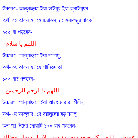
উচ্চারণ- আল্লাহুম্মা ইয়া হাইয়্যু ইয়া ক্বাইয়্যুম,
অর্থ- হে আল্লাহ! হে চিরঞ্জিব, হে সবকিছুর ধারক!
১০০ বা পড়বেন-
اللهم يا سلام٠
উচ্চারণ- আল্লাহুম্মা ইয়া সালামু,
অর্থ- হে আল্লাহ! হে শান্তিদাতা!
১০০ বার পড়বেন-
اللهم يا ارحم الرحمين٠
উচ্চারণ- আল্লাহুম্মা ইয়া আরহামার রা-হীমীন,
অর্থ- হে আল্লাহ! হে দয়ালুদের বড় দয়ালু।
অত:পর নিচের দোয়াটি ১০০ বার পড়বেন-
فسهل يا الهى كل صعب بحرمة سيد الابرار سهل بفضلك