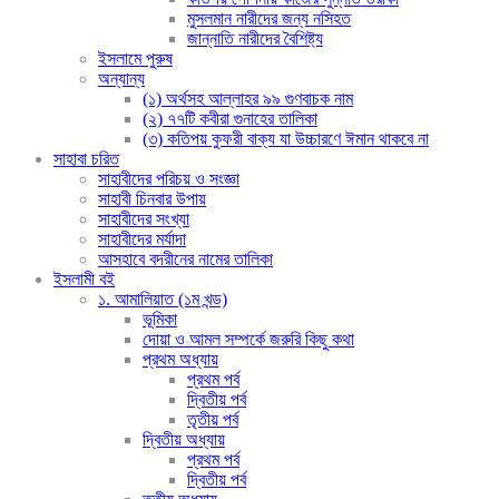
মুসলমান নারীদের জন্য নসিহত
জান্নাতি নারীদের বৈশিষ্ট্য
ইসলামে পুরুষ
অন্যান্য
(১) অর্থসহ আল্লাহর ৯৯ গুণবাচক নাম
(২) ৭৭টি কবীরা গুনাহের তালিকা
(৩) কতিপয় কুফরী বাক্য যা উচ্চারণে ঈমান থাকবে না
সাহাবা চরিত
সাহাবীদের পরিচয় ও সংজ্ঞা
সাহাবী চিনবার উপায়
সাহাবীদের সংখ্যা
সাহাবীদের মর্যাদা
আসহাবে বদরীনের নামের তালিকা
ইসলামী বই
১. আমালিয়াত (১ম খন্ড)
ভূমিকা
দোয়া ও আমল সম্পর্কে জরুরি কিছু কথা
প্রথম অধ্যায়
প্রথম পর্ব
দ্বিতীয় পর্ব
তৃতীয় পর্ব
দ্বিতীয় অধ্যায়
প্রথম পর্ব
দ্বিতীয় পর্ব