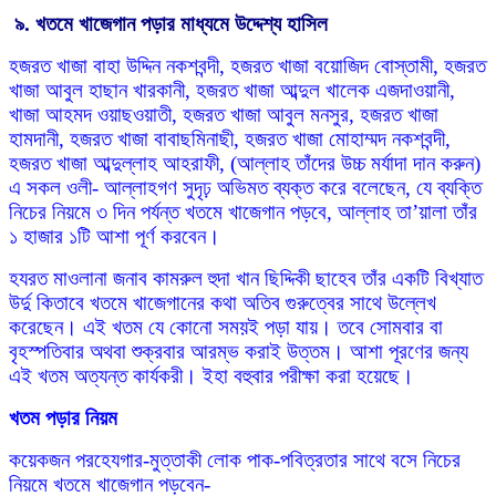
৯. খতমে খাজেগান পড়ার মাধ্যমে উদ্দেশ্য হাসিল
হজরত খাজা বাহা উদ্দিন নকশবন্দী, হজরত খাজা বয়োজিদ বোস্তামী, হজরত
খাজা আবুল হাছান খারকানী, হজরত খাজা আব্দুল খালেক এজদাওয়ানী,
খাজা আহমদ ওয়াছওয়াতী, হজরত খাজা আবুল মনসুর, হজরত খাজা
হামদানী, হজরত খাজা বাবাছমিনাছী, হজরত খাজা মোহাম্মদ নকশবন্দী,
হজরত খাজা আব্দুল্লাহ আহরাফী, (আল্লাহ তাঁদের উচ্চ মর্যাদা দান করুন)
এ সকল ওলী- আল্লাহগণ সুদৃঢ় অভিমত ব্যক্ত করে বলেছেন, যে ব্যক্তি
নিচের নিয়মে ৩ দিন পর্যন্ত খতমে খাজেগান পড়বে, আল্লাহ তা’য়ালা তাঁর
১ হাজার ১টি আশা পূর্ণ করবেন।
হযরত মাওলানা জনাব কামরুল হুদা খান ছিদ্দিকী ছাহেব তাঁর একটি বিখ্যাত
উর্দু কিতাবে খতমে খাজেগানের কথা অতিব গুরুত্বের সাথে উল্লেখ
করেছেন। এই খতম যে কোনো সময়ই পড়া যায়। তবে সোমবার বা
বৃহস্পতিবার অথবা শুক্রবার আরম্ভ করাই উত্তম। আশা পূরণের জন্য
এই খতম অত্যন্ত কার্যকরী। ইহা বহুবার পরীক্ষা করা হয়েছে।
খতম পড়ার নিয়ম
কয়েকজন পরহেযগার-মুত্তাকী লোক পাক-পবিত্রতার সাথে বসে নিচের
নিয়মে খতমে খাজেগান পড়বেন-