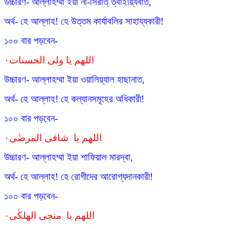
উচ্চারণ- আল্লাহম্মা ইয়া না-সিরাত্ ত্বাইয়্যিবাত,
অর্থ- হে আল্লাহ! হে উত্তম কার্যাবলির সাহায্যকারী!
১০০ বার পড়বেন-
اللهم يا ولى الحسنات٠
উচ্চারণ- আল্লাহম্মা ইয়া ওয়ালিয়্যাল হাছানাত,
অর্থ- হে আল্লাহ! হে কল্যানসমূহের অধিকারী!
১০০ বার পড়বেন-
اللهم يا شافى المرضٰی٠
উচ্চারণ- আল্লাহম্মা ইয়া শাফিয়াল মারদ্বা,
অর্থ- হে আল্লাহ! হে রোগীদের আরোগ্যদানকারী!
১০০ বার পড়বেন-
اللهم يا منجی الهلكٰی٠