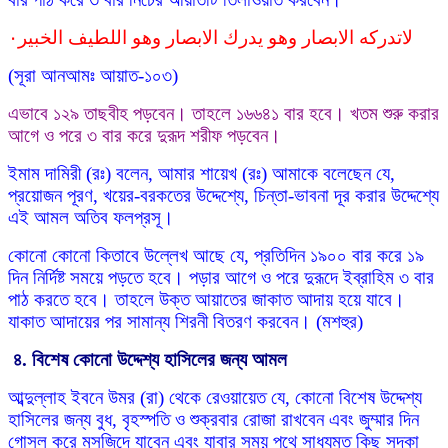
لاتدركه الابصار وهو يدرك الابصار وهو اللطيف الخبير٠
(সূরা আনআমঃ আয়াত-১০৩)
এভাবে ১২৯ তাছবীহ পড়বেন। তাহলে ১৬৬৪১ বার হবে। খতম শুরু করার
আগে ও পরে ৩ বার করে দুরূদ শরীফ পড়বেন।
ইমাম দামিরী (রঃ) বলেন, আমার শায়েখ (রঃ) আমাকে বলেছেন যে,
প্রয়োজন পূরণ, খয়ের-বরকতের উদ্দেশ্যে, চিন্তা-ভাবনা দূর করার উদ্দেশ্যে
এই আমল অতিব ফলপ্রসূ।
কোনো কোনো কিতাবে উল্লেখ আছে যে, প্রতিদিন ১৯০০ বার করে ১৯
দিন নির্দিষ্ট সময়ে পড়তে হবে। পড়ার আগে ও পরে দুরূদে ইব্রাহিম ৩ বার
পাঠ করতে হবে। তাহলে উক্ত আয়াতের জাকাত আদায় হয়ে যাবে।
যাকাত আদায়ের পর সামান্য শিরনী বিতরণ করবেন। (মশহুর)
৪.
বিশেষ
কোনো উদ্দেশ্য হাসিলের জন্য আমল
আব্দুল্লাহ ইবনে উমর (রা) থেকে রেওয়ায়েত যে, কোনো বিশেষ উদ্দেশ্য
হাসিলের জন্য বুধ, বৃহস্পতি ও শুক্রবার রোজা রাখবেন এবং জুম্মার দিন
গোসল করে মসজিদে যাবেন এবং যাবার সময় পথে সাধ্যমত কিছু সদকা