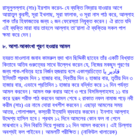
রাসূলুলল্লাহ (সাঃ) ইরশাদ করেন- যে ব্যক্তি নিদ্রায় যাওয়ার আগে
আয়াতুল কুরসী, সূরা ইখলাছ, সূরা ফালাক, ও সূরা নাস পাঠ করে, আল্লাহ
পাক তাঁর হিফাজতের জন্য ২ জন ফেরেস্তা নিযুক্ত করেন। ঐ রাতে যদি
এই ব্যক্তি মারা যায় তাহলে আল্লাহ তা’য়ালা ঐ ব্যক্তির সকল পাপ
ক্ষমা করে দেন।
৮. আশা-আকাংখা পূরণ হওয়ার আমল
হযরত মাওলানা জনাব কামরুল হুদা খান ছিদ্দিকী ছাহেব তাঁর একটি বিখ্যাত
কিতাবে অতিব গুরুত্বের সাথে উল্লেখ করেন যে, নিজের মকছুদ পূরণের
জন্য পাক-পবিত্র হয়ে নির্জন হুজরায় বসে একাগ্রচিত্তে قادير يا
ইসিমটি প্রথম দিন ১ হাজার বার, দ্বিতীয় দিন ২ হাজার বার, তৃতীয় দিন ৩
হাজার বার, এভাবে প্রতিদিন ১ হাজার করে বর্দ্ধিত করে ১২ দিন পর্যন্ত
আমল করবেন। আমল শুরু করার আগে ও পরে বিসমিল্লাহসহ ১১ বার
করে দুরূদ শরীফ পাঠ করবেন আমল শেষে ২ রাকাত নফল নামাজ পড়ে নবী
করীম (সাঃ) এর নামে দোয়া বখশীশ করবেন। এছাড়া আমলের সময়
আতর, গোলাপজল, কস্তরী ইত্যাদি ব্যবহার করবেন। ইনশাহ আল্লাহ
উদ্দেশ্য হাসিল হবে। প্রথম ১২ দিনে আমলের কোন ফল না পেলে
মাঝখানে ২ দিন বিরতি দিয়ে পুনরায় ১২ দিন আমল করবেন। এই চিল্লায়
অবশ্যই ফল পাইবেন। আমলটি পরীক্ষিত। (নাফিউল খালায়েক)