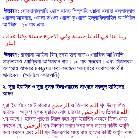
উচ্চারণ:
সোবহানাল্লাহি ওয়াল হামদু লিল্লাহি ওয়ালা ইলাহা ইল্লাল্লাহু
ওয়ালহু আকবার, ওয়ালা হাওলা ওয়ালা কুওয়াতা ইল্লাবিল্লাহিল আ‘লীয়িল
আ‘জিম। ১০ বার এবং
ربنا اٰتنا في الدنيا حسنة وفي الاخرة حسنة وقنا عذاب
النار٠
উচ্চারণ:
রাব্বানা আতিনা ফিদ্ দুনয়া হাছানাতাও ওয়াফিল আখিরাতি
হাছানাতাও ওয়াক্বিনা আ‘জাবান নার। ১০ বার পড়বেন। এবং সিজদারত
অবস্থায় আপনার মকছুদের কথা কায়মনে আল্লাহর দরবারে প্রার্থনা
জানাবেন। (আমালে কোরআনী)
২. সূরা ইয়াসিন
ও
সূরা
মূলক তিলাওয়াতের মাধ্যমে মকছুদ হাসিলের
আমল
সূরা ইয়াসিনে মোট চারবার
الرحمٰن
ও তিনবার
اللٰه
শব্দ উল্লেখিত
হয়েছে। অনুরূপ মূলক সূরায়ও মোট চারবার
الرحمٰن
ও তিনবার
اللٰه
শব্দ আছে। হাজত পূরণের নিয়ত করে সূরা ইয়াছিন এভাবে তিলাওয়াত
করবেন যে,
الرحمٰن
শব্দ উচ্চারণ করার সময় ডান হাতের কনিষ্ট অঙ্গুলি
বন্ধ করবেন এবং
اللٰه
শব্দ উচ্চারণের সময় বাম হাতের কনিষ্ট অঙ্গুলি বন্ধ