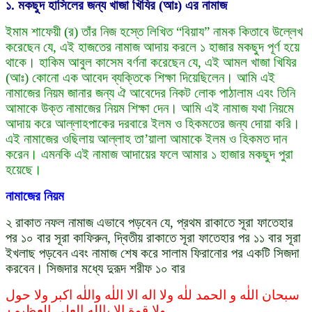
১.
মকছুদ হাসিলের জন্য খাজা খিযির (আঃ) এর নামাজ
ইমাম শাফেয়ী (র) তাঁর নিজ হস্তে লিখিত “বিয়ায” নামক কিতাবে উল্লেখ
করেছেন যে, এই হাজতের নামাজ আদায় করলে ১ হাজার মকছুদ পূর্ণ হয়ে
থাকে। হাকিম আবুল কাসেম বর্ণনা করেছেন যে, এই আমল খাজা খিযির
(আঃ) কোনো এক আবেদ ব্যক্তিকে শিক্ষা দিয়েছিলেন। আমি এই
নামাজের নিয়ম জানার জন্য ঐ আবেদের নিকট লোক পাঠালাম এবং তিনি
আমাকে উক্ত নামাজের নিয়ম শিক্ষা দেন। আমি এই নামাজ যথা নিয়মে
আদায় করে আল্লাহপাকের দরবারে ইলম ও হিকমতের জন্য দোয়া করি।
এই নামাজের ওছিলায় আল্লাহ তা’য়ালা আমাকে ইলম ও হিকমত দান
করেন। এমনকি এই নামাজ আদায়ের ফলে আমার ১ হাজার মকছুদ পুরা
হয়েছে।
নামাজের নিয়ম
২ রাকাত নফল নামাজ এভাবে পড়বেন যে, প্রথম রাকাতে সূরা ফাতেহার
পর ১০ বার সূরা কাফিরুন, দ্বিতীয় রাকাতে সূরা ফাতেহার পর ১১ বার সূরা
ইখলাছ পড়বেন এবং নামাজ শেষ করে সালাম ফিরানোর পর একটি সিজদা
করবেন। সিজদার মধ্যে দুরূদ শরীফ ১০ বার
سبحان اللٰه و الحمد للٰه ولا اله الا اللٰه واللٰه اكبر ولا حول
ولا قوة الا بالله العلي العظيم٠