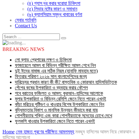
(৪) গ্যাস দূর করার ঘরোয়া চিকিৎসা
(৫) লিভার নষ্টের কারণ ও সমাধান
(৬) ক্যালসিয়াম সমৃদ্ধ খাবারের বর্ণনা
সেবার শর্তাবলি
Contact Us
BREAKING NEWS
লো ব্লাড প্রেশারের লক্ষণ ও চিকিৎসা
ফাজায়েলে আমল বা বিভিন্ন পরীক্ষিত আমল শেখে নিন
দুই ঈদের নামাজ এর সঠিক নিয়ম (হানাফি মাযহাব মতে)
ফিতরার পরিমাণ ২০২৬ সাল বাংলাদেশিদের জন্য
দারিদ্র্যের প্রধান কারণ কী কী? বাস্তবিক ও কোরআন হাদিসভিত্তিক
পেঁপের কষের উপকারিতা ও ব্যবহার করার কৌশল
শবে বরাতের ফজিলত ও আমল: কুরআন–হাদিসের আলোকে
মুলার উপকারিতা ও বিভিন্ন রেসিপি জেনে নিতে পারেন এখনই
কাঁচা মরিচের পুষ্টিগুণ ও খাওয়ার বিশেষ উপকারিতা জেনে নিন
বুদ্ধিমত্তার বিকাশ ও মানসিক উন্নয়ন কীভাবে করা যায়
গোপনীয়তার শক্তি এবং কারা গোপনীয়তাকে সন্দেহের চোখে দেখে
ফুলকপি খাওয়ার উপকারিতা জেনে নিতে পারেন এখনই
Home
নেক হাজত পূরণের পরীক্ষিত আমলসমূহ
মকছুদ হাসিলের আমল নিয়ে কোরআন ও
হাদিসের আলোচনা