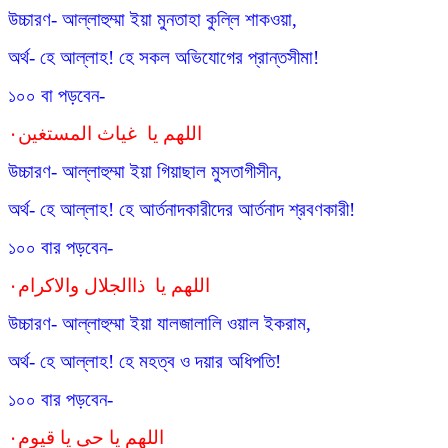
উচ্চারণ- আল্লাহুম্মা ইয়া মুনতাহা কুল্লি শাকওয়া,
অর্থ- হে আল্লাহ! হে সকল অভিযোগের প্রান্তসীমা!
১০০ বা পড়বেন-
اللهم يا غياث المستغين٠
উচ্চারণ- আল্লাহুম্মা ইয়া গিয়াছাল মুসতাগীসীন,
অর্থ- হে আল্লাহ! হে আর্তনাদকারীদের আর্তনাদ শ্রবণকারী!
১০০ বার পড়বেন-
اللهم يا ذاالجلال والاكرام٠
উচ্চারণ- আল্লাহুম্মা ইয়া যালজালালি ওয়াল ইকরাম,
অর্থ- হে আল্লাহ! হে মহত্ব ও দয়ার অধিপতি!
১০০ বার পড়বেন-
اللهم يا حى يا قيوم٠