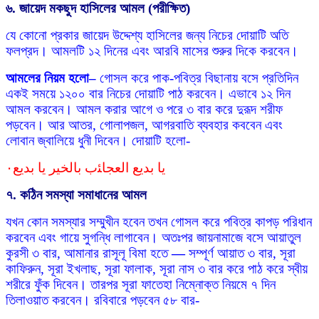
৬. জায়েদ মকছুদ হাসিলের আমল (পরীক্ষিত)
যে কোনো প্রকার জায়েদ উদ্দেশ্য হাসিলের জন্য নিচের দোয়াটি অতি
ফলপ্রদ। আমলটি ১২ দিনের এবং আরবি মাসের শুরুর দিকে করবেন।
আমলের নিয়ম হলো
–
গোসল করে পাক-পবিত্র বিছানায় বসে প্রতিদিন
একই সময়ে ১২০০ বার নিচের দোয়াটি পাঠ করবেন। এভাবে ১২ দিন
আমল করবেন। আমল করার আগে ও পরে ৩ বার করে দুরূদ শরীফ
পড়বেন। আর আতর, গোলাপজল, আগরবাতি ব্যবহার কববেন এবং
লোবান জ্বালিয়ে ধুনী দিবেন। দোয়াটি হলো-
يا بديع العجاﺌب بالخير يا بديع٠
৭. কঠিন সমস্যা সমাধানের আমল
যখন কোন সমস্যার সম্মুখীন হবেন তখন গোসল করে পবিত্র কাপড় পরিধান
করবেন এবং গায়ে সুগন্ধি লাগাবেন। অতঃপর জায়নামাজে বসে আয়াতুল
কুরসী ৩ বার, আমানার রাসূলূ বিমা হতে
—
সম্পূর্ণ আয়াত ৩ বার, সূরা
কাফিরুন, সূরা ইখলাছ, সূরা ফালাক, সূরা নাস ৩ বার করে পাঠ করে স্বীয়
শরীরে ফুঁক দিবেন। তারপর সূরা ফাতেহা নিম্নোক্ত নিয়মে ৭ দিন
তিলাওয়াত করবেন। রবিবারে পড়বেন ৫৮ বার-