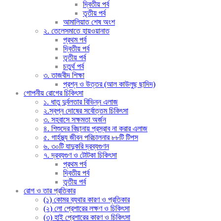
দ্বিতীয় পর্ব
তৃতীয় পর্ব
আমালিয়াত শেষ অংশ
২. তেলেসমাতে হায়ওয়ানাত
প্রথম পর্ব
দ্বিতীয় পর্ব
তৃতীয় পর্ব
চতুর্থ পর্ব
৩. তাজবীদ শিক্ষা
প্রশ্ন ও উত্তর (আল কাউলুছ ছাদিদ)
গোপনীয় রোগের চিকিৎসা
১. ধাতু দুর্বলতার বিভিন্ন এলাজ
২.স্বপ্ন দোষের সর্বোত্তম চিকিৎসা
৩. সহবাসে সক্ষমতা অর্জন
৪. শিশুদের বিছানায় প্রস্রাব না করার এলাজ
৫. গার্হস্থ্য জীবন পরিচালনার ৮৮টি টিপস
৬. ৩০টি যাদুকরি দ্রব্যগুণন
৭. দ্রব্যগুণ ও টোটকা চিকিৎসা
প্রথম পর্ব
দ্বিতীয় পর্ব
তৃতীয় পর্ব
রোগ ও তার প্রতিকার
(১) কোমর ব্যথার কারণ ও প্রতিকার
(২) লো প্রেশারের লক্ষণ ও চিকিৎসা
(৩) হাই প্রেশারের কারণ ও চিকিৎসা