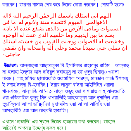
করবেন। তারপর নামাজ শেষ করে নিচের দোয়া পড়বেন। দোয়াটি হলোঃ
اللٰهم انی اسئلك باسمك الرحمٰن الرحيم اللٰه لااله
الاهوالحى القيوم لاتئخذه سنة ولانوم له ما فی
السموات ومافی الارض من ذالذی يشفع عنده الا باذنه
يعلم ما بين ايديهم وما خلفهم الذي عنت له الوجوه
وخشعت له الاصوات ووجلت القلوب من خشيته اسئلك
ان نصلى على سيدنا محمد وعلٰى اٰله واصحابه وان تقضى
حاجتى٠
উচ্চারণ:
আল্লাহুম্মা আছআলুকা বি-ইসমিকার রাহমানুর রাহিম। আল্লাহু
লা ইলাহা ইল্লাহু আল হাইয়ুল ক্বাইয়ুমু লা তা‘খুজুহু ছিনাতুও ওয়ালা
নাওম। লাহু মাফিছ ছামাওয়াতি ওয়ামাফিল আরদ্ব, মানজাল লাজি ইশফায়ু
ই‘নদাহু ইল্লা বি-ইজনিহ। ইয়ায়‘লামুমা বাইনা আইদিহিম ওয়ালা
খালফাহুম, আল্লাজি আ‘নাতা লাহুল ওজুহু ওয়া খাশায়াত লাহু আসওয়াতি
ওয়া ওজিলাতিল কুলুবু মিন খাশয়াতিহি আছআলুকা আন নুসাল্লি ওয়া
তুছাল্লিমা আ‘লা ছায়্যিদিনা মুহাম্মদিও ওয়া আ‘লা আলিহি ওয়া
আসহাবিহি ওয়া আন তাক্বদী হাজাতি।
এখানে ‘হাজাতি’ এর স্থলে নিজের হাজতের কথা বলবেন। তাহলে
অচিরেই আপনার উদ্দেশ্য সফল হবে।