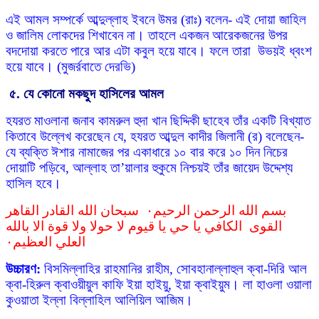
এই আমল সম্পর্কে আব্দুল্লাহ ইবনে উমর (রাঃ) বলেন- এই দোয়া জাহিল
ও জালিম লোকদের শিখাবেন না। তাহলে একজন আরেকজনের উপর
বদদোয়া করতে পারে আর এটা কবুল হয়ে যাবে। ফলে তারা উভয়ই ধ্বংশ
হয়ে যাবে। (মুজর্রবাতে দেরভি)
৫. যে কোনো মকছুদ হাসিলের আমল
হযরত মাওলানা জনাব কামরুল হুদা খান ছিদ্দিকী ছাহেব তাঁর একটি বিখ্যাত
কিতাবে উল্লেখ করেছেন যে, হযরত আব্দুল কাদীর জিলানী (র) বলেছেন-
যে ব্যক্তি ঈশার নামাজের পর একাধারে ১০ বার করে ১০ দিন নিচের
দোয়াটি পড়িবে, আল্লাহ তা’য়ালার হুকুমে নিশ্চয়ই তাঁর জায়েদ উদ্দেশ্য
হাসিল হবে।
بسم الله الرحمن الرحيم٠ سبحان الله القادر القاهر
القوى الكافي يا حي يا قيوم لا حولا ولا قوﺓ الا بالله
العلي العظيم٠
উচ্চারণ:
বিসমিল্লাহির রাহমানির রাহীম, সোবহানাল্লাহুল ক্বা-দিরি আল
ক্বা-হিরুল ক্বাওয়ীয়ুল কাফি ইয়া হাইয়ু, ইয়া ক্বাইয়ুম। লা হাওলা ওয়ালা
কুওয়াতা ইল্লা বিল্লাহিল আলিয়িল আজিম।