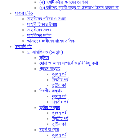
(২) ৭৭টি কবীরা গুনাহের তালিকা
(৩) কতিপয় কুফরী বাক্য যা উচ্চারণে ঈমান থাকবে না
সাহাবা চরিত
সাহাবীদের পরিচয় ও সংজ্ঞা
সাহাবী চিনবার উপায়
সাহাবীদের সংখ্যা
সাহাবীদের মর্যাদা
আসহাবে বদরীনের নামের তালিকা
ইসলামী বই
১. আমালিয়াত (১ম খন্ড)
ভূমিকা
দোয়া ও আমল সম্পর্কে জরুরি কিছু কথা
প্রথম অধ্যায়
প্রথম পর্ব
দ্বিতীয় পর্ব
তৃতীয় পর্ব
দ্বিতীয় অধ্যায়
প্রথম পর্ব
দ্বিতীয় পর্ব
তৃতীয় অধ্যায়
প্রথম পর্ব
দ্বিতীয় পর্ব
তৃতীয় পর্ব
চতুর্থ অধ্যায়
প্রথম পর্ব