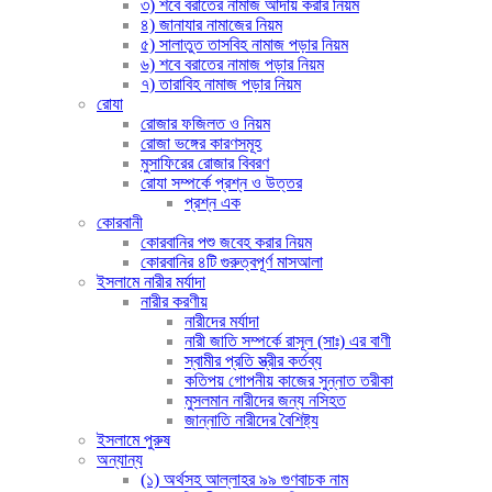
৩) শবে বরাতের নামাজ আদায় করার নিয়ম
৪) জানাযার নামাজের নিয়ম
৫) সালাতুত তাসবিহ নামাজ পড়ার নিয়ম
৬) শবে বরাতের নামাজ পড়ার নিয়ম
৭) তারাবিহ নামাজ পড়ার নিয়ম
রোযা
রোজার ফজিলত ও নিয়ম
রোজা ভঙ্গের কারণসমূহ
মুসাফিরের রোজার বিবরণ
রোযা সম্পর্কে প্রশ্ন ও উত্তর
প্রশ্ন এক
কোরবানী
কোরবানির পশু জবেহ করার নিয়ম
কোরবানির ৪টি গুরুত্বপূর্ণ মাসআলা
ইসলামে নারীর মর্যাদা
নারীর করণীয়
নারীদের মর্যাদা
নারী জাতি সম্পর্কে রাসূল (সাঃ) এর বাণী
স্বামীর প্রতি স্ত্রীর কর্তব্য
কতিপয় গোপনীয় কাজের সুন্নাত তরীকা
মুসলমান নারীদের জন্য নসিহত
জান্নাতি নারীদের বৈশিষ্ট্য
ইসলামে পুরুষ
অন্যান্য
(১) অর্থসহ আল্লাহর ৯৯ গুণবাচক নাম