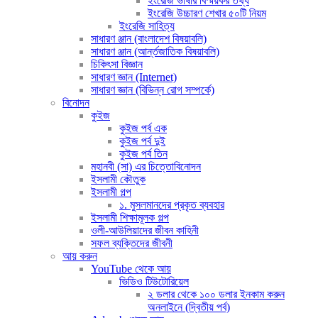
ইংরেজি ভাষার বিস্ময়কর তথ্য
ইংরেজি উচ্চারণ শেখার ৫০টি নিয়ম
ইংরেজি সাহিত্য
সাধারণ ঞ্জান (বাংলাদেশ বিষয়াবলি)
সাধারণ ঞ্জান (আর্ন্তজাতিক বিষয়াবলি)
চিকিৎসা বিজ্ঞান
সাধারণ জ্ঞান (Internet)
সাধারণ জ্ঞান (বিভিন্ন রোগ সম্পর্কে)
বিনোদন
কুইজ
কুইজ পর্ব এক
কুইজ পর্ব দুই
কুইজ পর্ব তিন
মহানবী (সা) এর চিত্তোবিনোদন
ইসলামী কৌতুক
ইসলামী গল্প
১. মুসলমানদের প্রকৃত ব্যবহার
ইসলামী শিক্ষামূলক গল্প
ওলী-আউলিয়াদের জীবন কাহিনী
সফল ব্যক্তিদের জীবনী
আয় করুন
YouTube থেকে আয়
ভিডিও টিউটোরিয়েল
২ ডলার থেকে ১০০ ডলার ইনকাম করুন
অনলাইনে (দ্বিতীয় পর্ব)