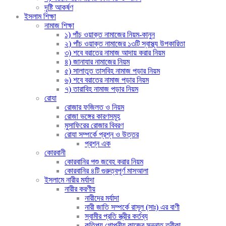
দৃষ্টি আকর্ষণ
ইসলাম শিক্ষা
নামাজ শিক্ষা
১) পাঁচ ওয়াক্ত নামাজের নিয়ম-কানুন
২) পাঁচ ওয়াক্ত নামাজের ১৩টি স্বাস্থ্য উপকারিতা
৩) শবে বরাতের নামাজ আদায় করার নিয়ম
৪) জানাযার নামাজের নিয়ম
৫) সালাতুত তাসবিহ নামাজ পড়ার নিয়ম
৬) শবে বরাতের নামাজ পড়ার নিয়ম
৭) তারাবিহ নামাজ পড়ার নিয়ম
রোযা
রোজার ফজিলত ও নিয়ম
রোজা ভঙ্গের কারণসমূহ
মুসাফিরের রোজার বিবরণ
রোযা সম্পর্কে প্রশ্ন ও উত্তর
প্রশ্ন এক
কোরবানী
কোরবানির পশু জবেহ করার নিয়ম
কোরবানির ৪টি গুরুত্বপূর্ণ মাসআলা
ইসলামে নারীর মর্যাদা
নারীর করণীয়
নারীদের মর্যাদা
নারী জাতি সম্পর্কে রাসূল (সাঃ) এর বাণী
স্বামীর প্রতি স্ত্রীর কর্তব্য
কতিপয় গোপনীয় কাজের সুন্নাত তরীকা