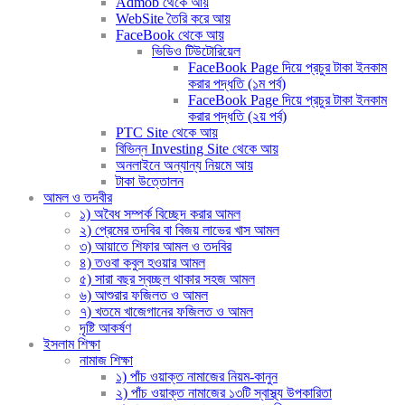
Admob থেকে আয়
WebSite তৈরি করে আয়
FaceBook থেকে আয়
ভিডিও টিউটোরিয়েল
FaceBook Page দিয়ে প্রচুর টাকা ইনকাম
করার পদ্ধতি (১ম পর্ব)
FaceBook Page দিয়ে প্রচুর টাকা ইনকাম
করার পদ্ধতি (২য় পর্ব)
PTC Site থেকে আয়
বিভিন্ন Investing Site থেকে আয়
অনলাইনে অন্যান্য নিয়মে আয়
টাকা উত্তোলন
আমল ও তদবীর
১) অবৈধ সম্পর্ক বিচ্ছেদ করার আমল
২) প্রেমের তদবির বা বিজয় লাভের খাস আমল
৩) আয়াতে শিফার আমল ও তদবির
৪) তওবা কবুল হওয়ার আমল
৫) সারা বছর স্বচ্ছল থাকার সহজ আমল
৬) আশুরার ফজিলত ও আমল
৭) খতমে খাজেগানের ফজিলত ও আমল
দৃষ্টি আকর্ষণ
ইসলাম শিক্ষা
নামাজ শিক্ষা
১) পাঁচ ওয়াক্ত নামাজের নিয়ম-কানুন
২) পাঁচ ওয়াক্ত নামাজের ১৩টি স্বাস্থ্য উপকারিতা