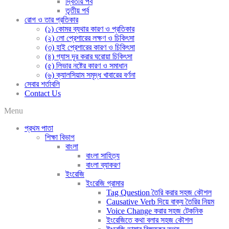
দ্বিতীয় পর্ব
তৃতীয় পর্ব
রোগ ও তার প্রতিকার
(১) কোমর ব্যথার কারণ ও প্রতিকার
(২) লো প্রেশারের লক্ষণ ও চিকিৎসা
(৩) হাই প্রেশারের কারণ ও চিকিৎসা
(৪) গ্যাস দূর করার ঘরোয়া চিকিৎসা
(৫) লিভার নষ্টের কারণ ও সমাধান
(৬) ক্যালসিয়াম সমৃদ্ধ খাবারের বর্ণনা
সেবার শর্তাবলি
Contact Us
Menu
প্রথম পাতা
শিক্ষা বিভাগ
বাংলা
বাংলা সাহিত্য
বাংলা ব্যাকরণ
ইংরেজি
ইংরেজি গ্রামার
Tag Question তৈরি করার সহজ কৌশল
Causative Verb দিয়ে বাক্য তৈরির নিয়ম
Voice Change করার সহজ টেকনিক
ইংরেজিতে কথা বলার সহজ কৌশল