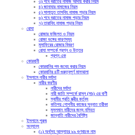
৩) শবে বরাতের নামাজ আদায় করার নিয়ম
৪) জানাযার নামাজের নিয়ম
৫) সালাতুত তাসবিহ নামাজ পড়ার নিয়ম
৬) শবে বরাতের নামাজ পড়ার নিয়ম
৭) তারাবিহ নামাজ পড়ার নিয়ম
রোযা
রোজার ফজিলত ও নিয়ম
রোজা ভঙ্গের কারণসমূহ
মুসাফিরের রোজার বিবরণ
রোযা সম্পর্কে প্রশ্ন ও উত্তর
প্রশ্ন এক
কোরবানী
কোরবানির পশু জবেহ করার নিয়ম
কোরবানির ৪টি গুরুত্বপূর্ণ মাসআলা
ইসলামে নারীর মর্যাদা
নারীর করণীয়
নারীদের মর্যাদা
নারী জাতি সম্পর্কে রাসূল (সাঃ) এর বাণী
স্বামীর প্রতি স্ত্রীর কর্তব্য
কতিপয় গোপনীয় কাজের সুন্নাত তরীকা
মুসলমান নারীদের জন্য নসিহত
জান্নাতি নারীদের বৈশিষ্ট্য
ইসলামে পুরুষ
অন্যান্য
(১) অর্থসহ আল্লাহর ৯৯ গুণবাচক নাম