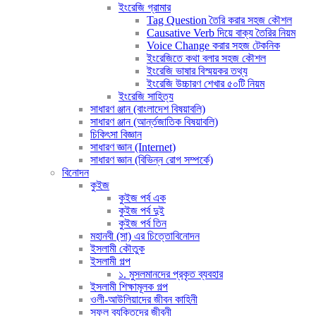
ইংরেজি গ্রামার
Tag Question তৈরি করার সহজ কৌশল
Causative Verb দিয়ে বাক্য তৈরির নিয়ম
Voice Change করার সহজ টেকনিক
ইংরেজিতে কথা বলার সহজ কৌশল
ইংরেজি ভাষার বিস্ময়কর তথ্য
ইংরেজি উচ্চারণ শেখার ৫০টি নিয়ম
ইংরেজি সাহিত্য
সাধারণ ঞ্জান (বাংলাদেশ বিষয়াবলি)
সাধারণ ঞ্জান (আর্ন্তজাতিক বিষয়াবলি)
চিকিৎসা বিজ্ঞান
সাধারণ জ্ঞান (Internet)
সাধারণ জ্ঞান (বিভিন্ন রোগ সম্পর্কে)
বিনোদন
কুইজ
কুইজ পর্ব এক
কুইজ পর্ব দুই
কুইজ পর্ব তিন
মহানবী (সা) এর চিত্তোবিনোদন
ইসলামী কৌতুক
ইসলামী গল্প
১. মুসলমানদের প্রকৃত ব্যবহার
ইসলামী শিক্ষামূলক গল্প
ওলী-আউলিয়াদের জীবন কাহিনী
সফল ব্যক্তিদের জীবনী