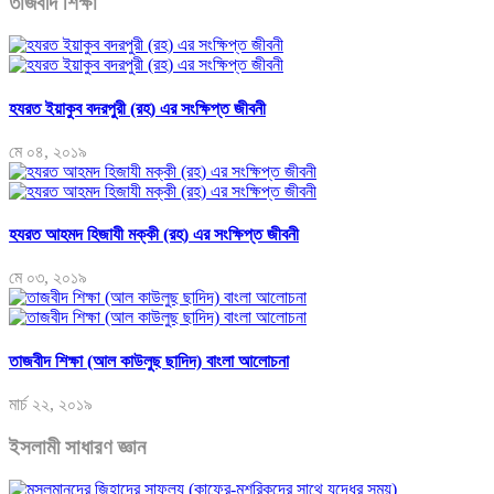
তাজবীদ শিক্ষা
হযরত ইয়াকুব বদরপুরী (রহ) এর সংক্ষিপ্ত জীবনী
মে ০৪, ২০১৯
হযরত আহমদ হিজাযী মক্কী (রহ) এর সংক্ষিপ্ত জীবনী
মে ০৩, ২০১৯
তাজবীদ শিক্ষা (আল কাউলুছ ছাদিদ) বাংলা আলোচনা
মার্চ ২২, ২০১৯
ইসলামী সাধারণ জ্ঞান