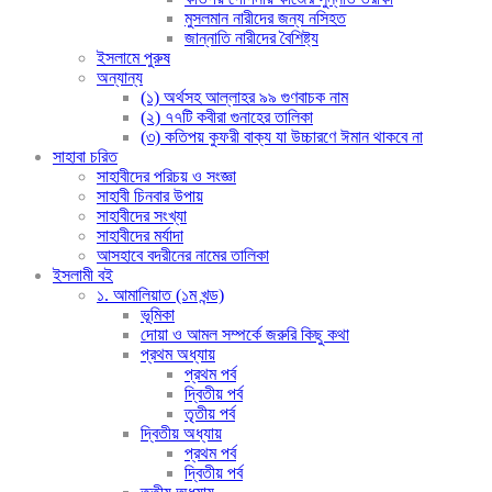
মুসলমান নারীদের জন্য নসিহত
জান্নাতি নারীদের বৈশিষ্ট্য
ইসলামে পুরুষ
অন্যান্য
(১) অর্থসহ আল্লাহর ৯৯ গুণবাচক নাম
(২) ৭৭টি কবীরা গুনাহের তালিকা
(৩) কতিপয় কুফরী বাক্য যা উচ্চারণে ঈমান থাকবে না
সাহাবা চরিত
সাহাবীদের পরিচয় ও সংজ্ঞা
সাহাবী চিনবার উপায়
সাহাবীদের সংখ্যা
সাহাবীদের মর্যাদা
আসহাবে বদরীনের নামের তালিকা
ইসলামী বই
১. আমালিয়াত (১ম খন্ড)
ভূমিকা
দোয়া ও আমল সম্পর্কে জরুরি কিছু কথা
প্রথম অধ্যায়
প্রথম পর্ব
দ্বিতীয় পর্ব
তৃতীয় পর্ব
দ্বিতীয় অধ্যায়
প্রথম পর্ব
দ্বিতীয় পর্ব