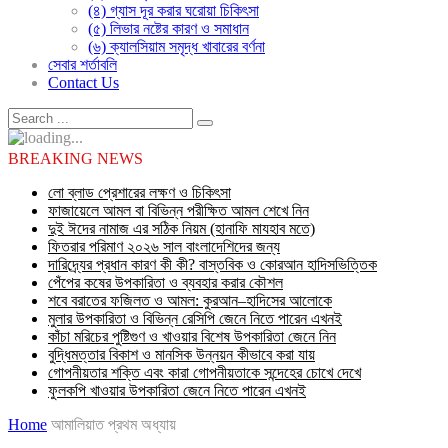
(৪) গ্যাস দূর করার ঘরোয়া চিকিৎসা
(৫) লিভার নষ্টের কারণ ও সমাধান
(৬) ক্যালসিয়াম সমৃদ্ধ খাবারের বর্ণনা
সেবার শর্তাবলি
Contact Us
BREAKING NEWS
লো ব্লাড প্রেশারের লক্ষণ ও চিকিৎসা
ফাজায়েলে আমল বা বিভিন্ন পরীক্ষিত আমল শেখে নিন
দুই ঈদের নামাজ এর সঠিক নিয়ম (হানাফি মাযহাব মতে)
ফিতরার পরিমাণ ২০২৬ সাল বাংলাদেশিদের জন্য
দারিদ্র্যের প্রধান কারণ কী কী? বাস্তবিক ও কোরআন হাদিসভিত্তিক
পেঁপের কষের উপকারিতা ও ব্যবহার করার কৌশল
শবে বরাতের ফজিলত ও আমল: কুরআন–হাদিসের আলোকে
মুলার উপকারিতা ও বিভিন্ন রেসিপি জেনে নিতে পারেন এখনই
কাঁচা মরিচের পুষ্টিগুণ ও খাওয়ার বিশেষ উপকারিতা জেনে নিন
বুদ্ধিমত্তার বিকাশ ও মানসিক উন্নয়ন কীভাবে করা যায়
গোপনীয়তার শক্তি এবং কারা গোপনীয়তাকে সন্দেহের চোখে দেখে
ফুলকপি খাওয়ার উপকারিতা জেনে নিতে পারেন এখনই
Home
আমালিয়াত প্রথম অধ্যায়