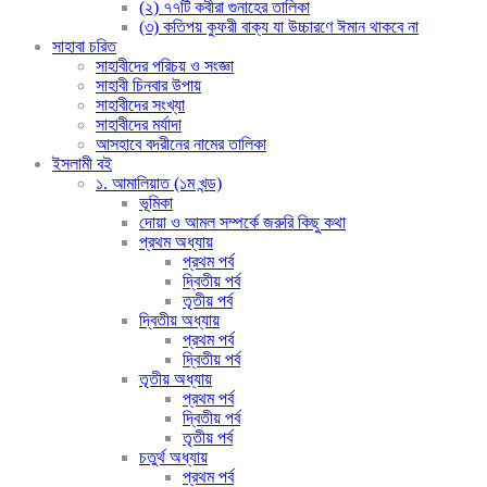
(২) ৭৭টি কবীরা গুনাহের তালিকা
(৩) কতিপয় কুফরী বাক্য যা উচ্চারণে ঈমান থাকবে না
সাহাবা চরিত
সাহাবীদের পরিচয় ও সংজ্ঞা
সাহাবী চিনবার উপায়
সাহাবীদের সংখ্যা
সাহাবীদের মর্যাদা
আসহাবে বদরীনের নামের তালিকা
ইসলামী বই
১. আমালিয়াত (১ম খন্ড)
ভূমিকা
দোয়া ও আমল সম্পর্কে জরুরি কিছু কথা
প্রথম অধ্যায়
প্রথম পর্ব
দ্বিতীয় পর্ব
তৃতীয় পর্ব
দ্বিতীয় অধ্যায়
প্রথম পর্ব
দ্বিতীয় পর্ব
তৃতীয় অধ্যায়
প্রথম পর্ব
দ্বিতীয় পর্ব
তৃতীয় পর্ব
চতুর্থ অধ্যায়
প্রথম পর্ব