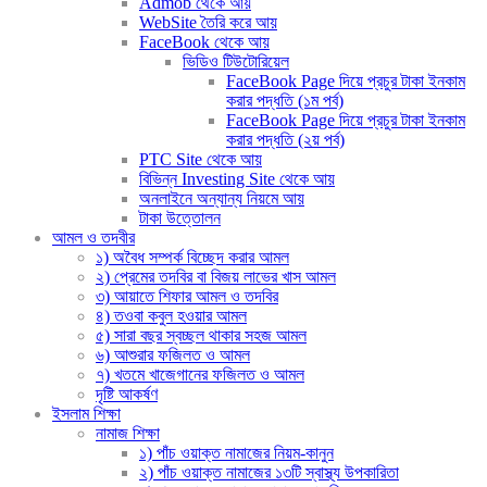
Admob থেকে আয়
WebSite তৈরি করে আয়
FaceBook থেকে আয়
ভিডিও টিউটোরিয়েল
FaceBook Page দিয়ে প্রচুর টাকা ইনকাম
করার পদ্ধতি (১ম পর্ব)
FaceBook Page দিয়ে প্রচুর টাকা ইনকাম
করার পদ্ধতি (২য় পর্ব)
PTC Site থেকে আয়
বিভিন্ন Investing Site থেকে আয়
অনলাইনে অন্যান্য নিয়মে আয়
টাকা উত্তোলন
আমল ও তদবীর
১) অবৈধ সম্পর্ক বিচ্ছেদ করার আমল
২) প্রেমের তদবির বা বিজয় লাভের খাস আমল
৩) আয়াতে শিফার আমল ও তদবির
৪) তওবা কবুল হওয়ার আমল
৫) সারা বছর স্বচ্ছল থাকার সহজ আমল
৬) আশুরার ফজিলত ও আমল
৭) খতমে খাজেগানের ফজিলত ও আমল
দৃষ্টি আকর্ষণ
ইসলাম শিক্ষা
নামাজ শিক্ষা
১) পাঁচ ওয়াক্ত নামাজের নিয়ম-কানুন
২) পাঁচ ওয়াক্ত নামাজের ১৩টি স্বাস্থ্য উপকারিতা