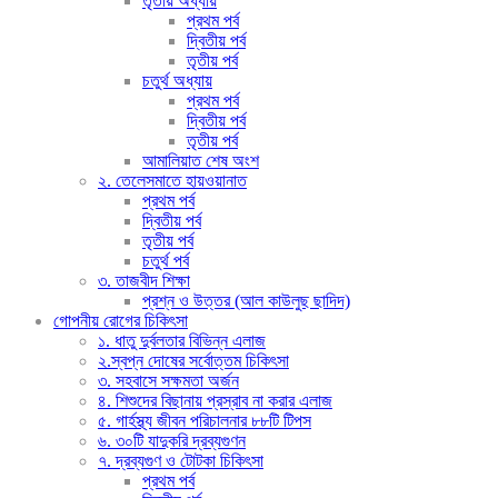
তৃতীয় অধ্যায়
প্রথম পর্ব
দ্বিতীয় পর্ব
তৃতীয় পর্ব
চতুর্থ অধ্যায়
প্রথম পর্ব
দ্বিতীয় পর্ব
তৃতীয় পর্ব
আমালিয়াত শেষ অংশ
২. তেলেসমাতে হায়ওয়ানাত
প্রথম পর্ব
দ্বিতীয় পর্ব
তৃতীয় পর্ব
চতুর্থ পর্ব
৩. তাজবীদ শিক্ষা
প্রশ্ন ও উত্তর (আল কাউলুছ ছাদিদ)
গোপনীয় রোগের চিকিৎসা
১. ধাতু দুর্বলতার বিভিন্ন এলাজ
২.স্বপ্ন দোষের সর্বোত্তম চিকিৎসা
৩. সহবাসে সক্ষমতা অর্জন
৪. শিশুদের বিছানায় প্রস্রাব না করার এলাজ
৫. গার্হস্থ্য জীবন পরিচালনার ৮৮টি টিপস
৬. ৩০টি যাদুকরি দ্রব্যগুণন
৭. দ্রব্যগুণ ও টোটকা চিকিৎসা
প্রথম পর্ব