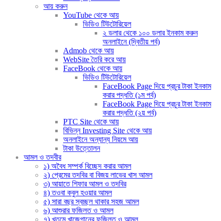
আয় করুন
YouTube থেকে আয়
ভিডিও টিউটোরিয়েল
২ ডলার থেকে ১০০ ডলার ইনকাম করুন
অনলাইনে (দ্বিতীয় পর্ব)
Admob থেকে আয়
WebSite তৈরি করে আয়
FaceBook থেকে আয়
ভিডিও টিউটোরিয়েল
FaceBook Page দিয়ে প্রচুর টাকা ইনকাম
করার পদ্ধতি (১ম পর্ব)
FaceBook Page দিয়ে প্রচুর টাকা ইনকাম
করার পদ্ধতি (২য় পর্ব)
PTC Site থেকে আয়
বিভিন্ন Investing Site থেকে আয়
অনলাইনে অন্যান্য নিয়মে আয়
টাকা উত্তোলন
আমল ও তদবীর
১) অবৈধ সম্পর্ক বিচ্ছেদ করার আমল
২) প্রেমের তদবির বা বিজয় লাভের খাস আমল
৩) আয়াতে শিফার আমল ও তদবির
৪) তওবা কবুল হওয়ার আমল
৫) সারা বছর স্বচ্ছল থাকার সহজ আমল
৬) আশুরার ফজিলত ও আমল
৭) খতমে খাজেগানের ফজিলত ও আমল