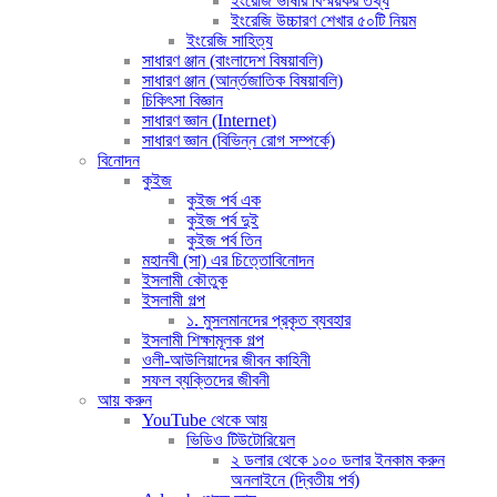
ইংরেজি ভাষার বিস্ময়কর তথ্য
ইংরেজি উচ্চারণ শেখার ৫০টি নিয়ম
ইংরেজি সাহিত্য
সাধারণ ঞ্জান (বাংলাদেশ বিষয়াবলি)
সাধারণ ঞ্জান (আর্ন্তজাতিক বিষয়াবলি)
চিকিৎসা বিজ্ঞান
সাধারণ জ্ঞান (Internet)
সাধারণ জ্ঞান (বিভিন্ন রোগ সম্পর্কে)
বিনোদন
কুইজ
কুইজ পর্ব এক
কুইজ পর্ব দুই
কুইজ পর্ব তিন
মহানবী (সা) এর চিত্তোবিনোদন
ইসলামী কৌতুক
ইসলামী গল্প
১. মুসলমানদের প্রকৃত ব্যবহার
ইসলামী শিক্ষামূলক গল্প
ওলী-আউলিয়াদের জীবন কাহিনী
সফল ব্যক্তিদের জীবনী
আয় করুন
YouTube থেকে আয়
ভিডিও টিউটোরিয়েল
২ ডলার থেকে ১০০ ডলার ইনকাম করুন
অনলাইনে (দ্বিতীয় পর্ব)