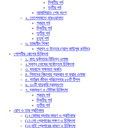
দ্বিতীয় পর্ব
তৃতীয় পর্ব
আমালিয়াত শেষ অংশ
২. তেলেসমাতে হায়ওয়ানাত
প্রথম পর্ব
দ্বিতীয় পর্ব
তৃতীয় পর্ব
চতুর্থ পর্ব
৩. তাজবীদ শিক্ষা
প্রশ্ন ও উত্তর (আল কাউলুছ ছাদিদ)
গোপনীয় রোগের চিকিৎসা
১. ধাতু দুর্বলতার বিভিন্ন এলাজ
২.স্বপ্ন দোষের সর্বোত্তম চিকিৎসা
৩. সহবাসে সক্ষমতা অর্জন
৪. শিশুদের বিছানায় প্রস্রাব না করার এলাজ
৫. গার্হস্থ্য জীবন পরিচালনার ৮৮টি টিপস
৬. ৩০টি যাদুকরি দ্রব্যগুণন
৭. দ্রব্যগুণ ও টোটকা চিকিৎসা
প্রথম পর্ব
দ্বিতীয় পর্ব
তৃতীয় পর্ব
রোগ ও তার প্রতিকার
(১) কোমর ব্যথার কারণ ও প্রতিকার
(২) লো প্রেশারের লক্ষণ ও চিকিৎসা
(৩) হাই প্রেশারের কারণ ও চিকিৎসা