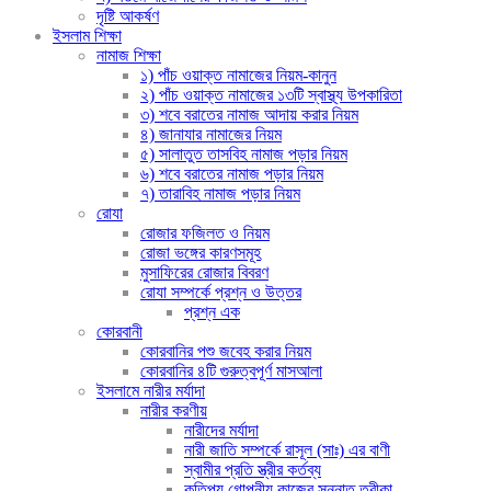
দৃষ্টি আকর্ষণ
ইসলাম শিক্ষা
নামাজ শিক্ষা
১) পাঁচ ওয়াক্ত নামাজের নিয়ম-কানুন
২) পাঁচ ওয়াক্ত নামাজের ১৩টি স্বাস্থ্য উপকারিতা
৩) শবে বরাতের নামাজ আদায় করার নিয়ম
৪) জানাযার নামাজের নিয়ম
৫) সালাতুত তাসবিহ নামাজ পড়ার নিয়ম
৬) শবে বরাতের নামাজ পড়ার নিয়ম
৭) তারাবিহ নামাজ পড়ার নিয়ম
রোযা
রোজার ফজিলত ও নিয়ম
রোজা ভঙ্গের কারণসমূহ
মুসাফিরের রোজার বিবরণ
রোযা সম্পর্কে প্রশ্ন ও উত্তর
প্রশ্ন এক
কোরবানী
কোরবানির পশু জবেহ করার নিয়ম
কোরবানির ৪টি গুরুত্বপূর্ণ মাসআলা
ইসলামে নারীর মর্যাদা
নারীর করণীয়
নারীদের মর্যাদা
নারী জাতি সম্পর্কে রাসূল (সাঃ) এর বাণী
স্বামীর প্রতি স্ত্রীর কর্তব্য
কতিপয় গোপনীয় কাজের সুন্নাত তরীকা