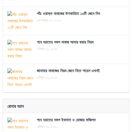
পাঁচ ওয়াক্ত নামাজের উপকারিতা ১৩টি জেনে নিন
সেপ্টেম্বর ০২, ২০১৯
শবে বরাতের নফল নামাজ আদায় করার নিয়ম
এপ্রিল ২১, ২০১৯
জানাযার নামাজের নিয়ম জেনে নিতে পারেন এখনই
এপ্রিল ০১, ২০১৯
রোযার বয়ান
শবে বরাতের নফল ইবাদাত ও রোজার ফজিলত
এপ্রিল ০৯, ২০২০