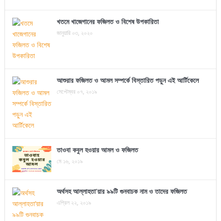
খতমে খাজেগানের ফজিলত ও বিশেষ উপকারিতা
জানুয়ারি ০৩, ২০২০
আশুরার ফজিলত ও আমল সম্পর্কে বিস্তারিত পড়ুন এই আর্টিকেলে
সেপ্টেম্বর ০৭, ২০১৯
তাওবা কবুল হওয়ার আমল ও ফজিলত
মে ১৬, ২০১৯
অর্থসহ আল্লাহতা’য়ার ৯৯টি গুনবাচক নাম ও তাদের ফজিলত
এপ্রিল ২২, ২০১৯