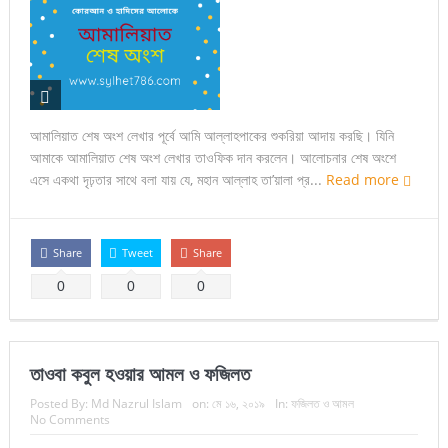
আমালিয়াত শেষ অংশ লেখার পূর্বে আমি আল্লাহপাকের শুকরিয়া আদায় করছি। যিনি
আমাকে আমালিয়াত শেষ অংশ লেখার তাওফিক দান করলেন। আলোচনার শেষ অংশে
এসে একথা দৃঢ়তার সাথে বলা যায় যে, মহান আল্লাহ তা’য়ালা প্র...
Read more
Share
Tweet
Share
0
0
0
তাওবা কবুল হওয়ার আমল ও ফজিলত
Posted By:
Md Nazrul Islam
on:
মে ১৬, ২০১৯
In:
ফজিলত ও আমল
No Comments