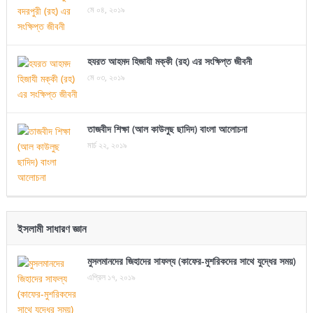
মে ০৪, ২০১৯
হযরত আহমদ হিজাযী মক্কী (রহ) এর সংক্ষিপ্ত জীবনী
মে ০৩, ২০১৯
তাজবীদ শিক্ষা (আল কাউলুছ ছাদিদ) বাংলা আলোচনা
মার্চ ২২, ২০১৯
ইসলামী সাধারণ জ্ঞান
মুসলমানদের জিহাদের সাফল্য (কাফের-মুশরিকদের সাথে যুদ্ধের সময়)
এপ্রিল ১৭, ২০১৯