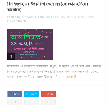
বিসমিল্লাহ এর উপকারিতা জেনে নিন (কোরআন হাদিসের
আলোকে)
Posted By:
Md Nazrul Islam
on:
মার্চ ২৭, ২০১৯
In:
আমালিয়াত প্রথম অধ্যায়
No Comments
বিসমিল্লাহ এর উপকারিতা আমালিয়াত ১ম খন্ড, ১ম অধ্যায়, ২য় পর্ব থেকে নেয়া। বিভিন্ন
কিতাব থেকে নেয়া বিসমিল্লাহ এর উপকারিতা সকলের জন্য অতিব গুরুত্বপূর্ণ। লেখক:
হযরত মাওলানা ক্বারী মো: নজরুল ইসলাম...
Read more
Share
Tweet
Share
0
0
0