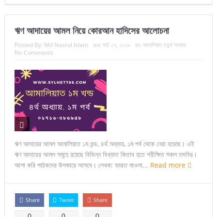
ঋণ আদায়ের আমল নিয়ে কোরআন হাদিসের আলোচনা
Posted By:
Md Nazrul Islam
on:
মার্চ ২৭, ২০১৯
In:
আমালিয়াত চতুর্থ অধ্যায়
No Comments
ঋণ আদায়ের আমল আমালিয়াত ১ম খন্ড, ৪র্থ অধ্যায়, ১ম পর্ব থেকে নেয়া হয়েছে। এই
ঋণ আদায়ের আমল সমূহে রয়েছে বিভিন্ন বিখ্যাত কিতাব হতে পরীক্ষিত সকল তদবির।
আশা করি পাঠকদের উপকারে আসবে। লেখক: হযরত মাওলা...
Read more
Share
Tweet
Share
0
0
0