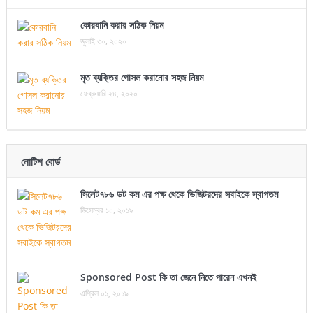
কোরবানি করার সঠিক নিয়ম
জুলাই ৩০, ২০২০
মৃত ব্যক্তির গোসল করানোর সহজ নিয়ম
ফেব্রুয়ারি ২৪, ২০২০
নোটিশ বোর্ড
সিলেট৭৮৬ ডট কম এর পক্ষ থেকে ভিজিটরদের সবাইকে স্বাগতম
ডিসেম্বর ১০, ২০১৯
Sponsored Post কি তা জেনে নিতে পারেন এখনই
এপ্রিল ০১, ২০১৯