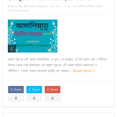
Posted By:
Md Nazrul Islam
on:
মার্চ ২৭, ২০১৯
In:
আমালিয়াত দ্বিতীয় অধ্যায়
No Comments
হাজত পূরণের ৮টি আমল আমালিয়াত ১ম খন্ড, ২য় অধ্যায়, ১ম পর্ব থেকে নেয়া। বিভিন্ন
কিতাব থেকে নেয়া বাছাইকৃত এই হাজত পূরণের ৮টি আমল অতিব গুরুত্বপূর্ণ ও
পরীক্ষিত। লেখক: হযরত মাওলানা ক্বারী মো: নজরুল...
Read more
Share
Tweet
Share
0
0
0