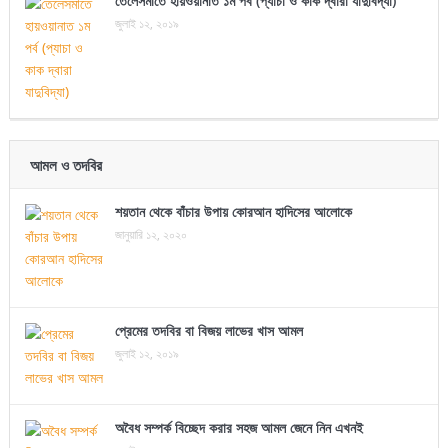
তেলেসমাতে হায়ওয়ানাত ১ম পর্ব (প্যাচা ও কাক দ্বারা যাদুবিদ্যা)
জুলাই ১২, ২০১৯
আমল ও তদবির
শয়তান থেকে বাঁচার উপায় কোরআন হাদিসের আলোকে
জানুয়ারি ১২, ২০২০
প্রেমের তদবির বা বিজয় লাভের খাস আমল
জুলাই ১২, ২০১৯
অবৈধ সম্পর্ক বিচ্ছেদ করার সহজ আমল জেনে নিন এখনই