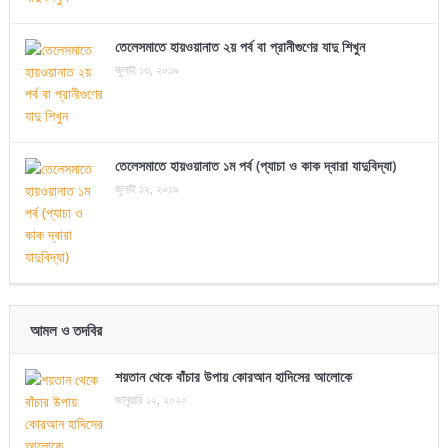
তেলেসমাতে হায়ওয়ানাত ২য় পর্ব বা প্রানীগুণের যাদু শিখুন
জুলাই ১৩, ২০১৯
তেলেসমাতে হায়ওয়ানাত ১ম পর্ব (প্যাচা ও কাক দ্বারা যাদুবিদ্যা)
জুলাই ১২, ২০১৯
আমল ও তদবির
শয়তান থেকে বাঁচার উপায় কোরআন হাদিসের আলোকে
জানুয়ারি ১২, ২০২০