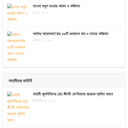
তাওবা কবুল হওয়ার আমল ও ফজিলত
মে ১৬, ২০১৯
অর্থসহ আল্লাহতা’য়ার ৯৯টি গুনবাচক নাম ও তাদের ফজিলত
এপ্রিল ২২, ২০১৯
সাহাবীদের কাহিনী
সাহাবী জুলাইবিবের (রা) জীবনী মো’মিনদের হৃদয়কে ব্যথিত করবে
ডিসেম্বর ১৯, ২০১৯