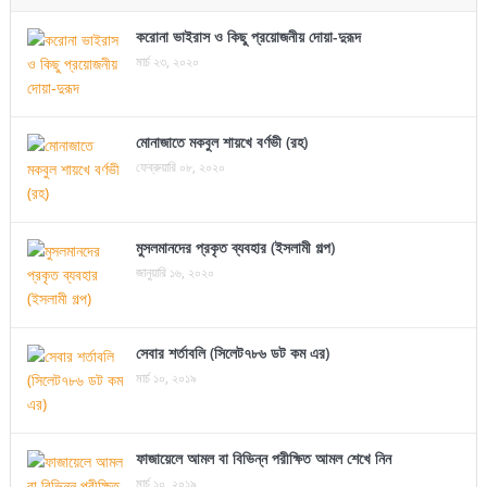
করোনা ভাইরাস ও কিছু প্রয়োজনীয় দোয়া-দুরূদ
মার্চ ২৩, ২০২০
মোনাজাতে মকবুল শায়খে বর্ণভী (রহ)
ফেব্রুয়ারি ০৮, ২০২০
মুসলমানদের প্রকৃত ব্যবহার (ইসলামী গল্প)
জানুয়ারি ১৬, ২০২০
সেবার শর্তাবলি (সিলেট৭৮৬ ডট কম এর)
মার্চ ১০, ২০১৯
ফাজায়েলে আমল বা বিভিন্ন পরীক্ষিত আমল শেখে নিন
মার্চ ১০, ২০১৯