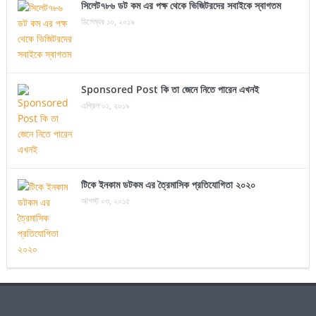
সিলেট৭৮৬ ডট কম এর পক্ষ থেকে ভিজিটরদের সবাইকে স্বাগতম
ডিসেম্বর ১০, ২০১৯
Sponsored Post কি তা জেনে নিতে পারেন এখনই
এপ্রিল ০১, ২০১৯
টিকে ইনকাম ডটকম এর ত্রৈমাসিক প্রতিযোগিতা ২০২০
আগস্ট ০৩, ২০১৫