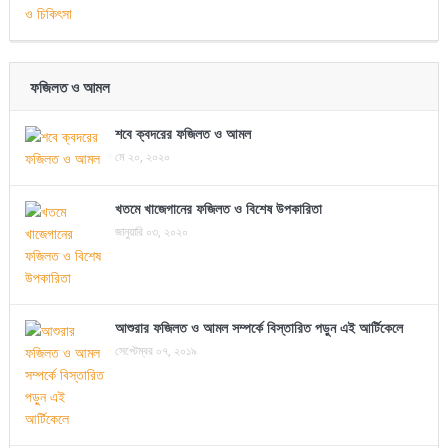
ফজিলত ও আমল
শবে ক্বদরের ফজিলত ও আমল
মে ২০, ২০২০
খতমে খাজেগানের ফজিলত ও বিশেষ উপকারিতা
জানুয়ারি ০৩, ২০২০
আশুরার ফজিলত ও আমল সম্পর্কে বিস্তারিত পড়ুন এই আর্টিকেলে
সেপ্টেম্বর ০৭, ২০১৯