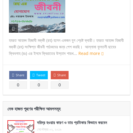
হযরত আহমদ হিজাযী মক্কী (রহ) হলেন একজন যুগ শ্রেষ্ট ক্বারী। হযরত আহমদ হিজাযী
মক্কী (রহ) সংক্ষিপ্ত জীবনী পাঠকদের জন্য পেশ করছি। আল্লামা ফুলতলী ছাহেব
ক্বিবলাহ (রঃ) এর ইলমে ক্বিরাতের উস্তাদ শায়খ...
Read more
Share
Tweet
Share
0
0
0
নেক হাজত পূরণের পরীক্ষিত আমলসমূহ
দরিদ্র হওয়ার কারণ ও তার প্রতিকার কিভাবে করবেন
সেপ্টেম্বর ০২, ২০১৯