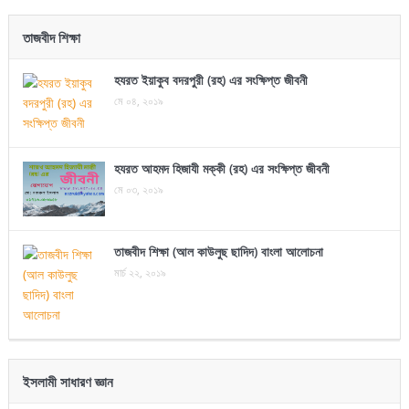
তাজবীদ শিক্ষা
হযরত ইয়াকুব বদরপুরী (রহ) এর সংক্ষিপ্ত জীবনী
মে ০৪, ২০১৯
হযরত আহমদ হিজাযী মক্কী (রহ) এর সংক্ষিপ্ত জীবনী
মে ০৩, ২০১৯
তাজবীদ শিক্ষা (আল কাউলুছ ছাদিদ) বাংলা আলোচনা
মার্চ ২২, ২০১৯
ইসলামী সাধারণ জ্ঞান