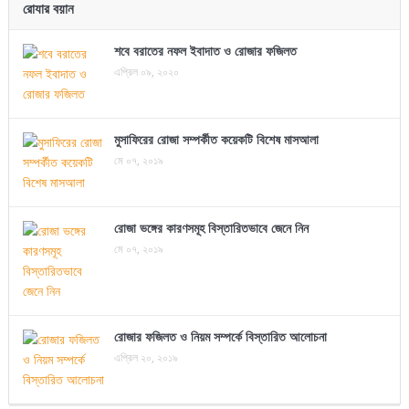
রোযার বয়ান
শবে বরাতের নফল ইবাদাত ও রোজার ফজিলত
এপ্রিল ০৯, ২০২০
মুসাফিরের রোজা সম্পর্কীত কয়েকটি বিশেষ মাসআলা
মে ০৭, ২০১৯
রোজা ভঙ্গের কারণসমূহ বিস্তারিতভাবে জেনে নিন
মে ০৭, ২০১৯
রোজার ফজিলত ও নিয়ম সম্পর্কে বিস্তারিত আলোচনা
এপ্রিল ২০, ২০১৯