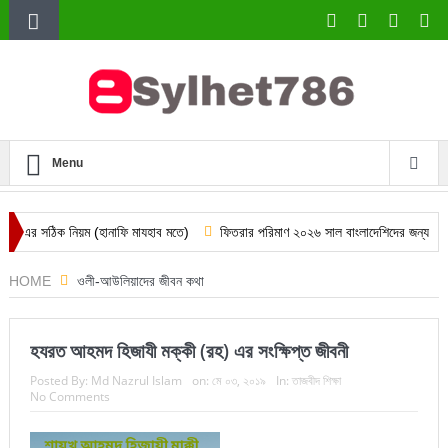
Menu
ক নিয়ম (হানাফি মাযহাব মতে)
ফিতরার পরিমাণ ২০২৬ সাল বাংলাদেশিদের জন্য
দারিদ্র্
HOME
ওলী-আউলিয়াদের জীবন কথা
হযরত আহমদ হিজাযী মক্কী (রহ) এর সংক্ষিপ্ত জীবনী
Posted By:
Md Nazrul Islam
on:
মে ০৩, ২০১৯
In:
তাজবীদ শিক্ষা
No Comments