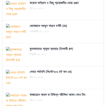
করোনা ভাইরাস ও কিছু প্রয়োজনীয় দোয়া-দুরূদ
মার্চ ২৩, ২০২০
মোনাজাতে মকবুল শায়খে বর্ণভী (রহ)
ফেব্রুয়ারি ০৮, ২০২০
মুসলমানদের প্রকৃত ব্যবহার (ইসলামী গল্প)
জানুয়ারি ১৬, ২০২০
সেবার শর্তাবলি (সিলেট৭৮৬ ডট কম এর)
মার্চ ১০, ২০১৯
ফাজায়েলে আমল বা বিভিন্ন পরীক্ষিত আমল শেখে নিন
মার্চ ১০, ২০১৯