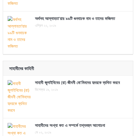
অর্থসহ আল্লাহতা’য়ার ৯৯টি গুনবাচক নাম ও তাদের ফজিলত
এপ্রিল ২২, ২০১৯
সাহাবীদের কাহিনী
সাহাবী জুলাইবিবের (রা) জীবনী মো’মিনদের হৃদয়কে ব্যথিত করবে
ডিসেম্বর ১৯, ২০১৯
সাহাবীদের সংখ্যা কত এ সম্পর্কে তথ্যবহুল আলোচনা
মে ০২, ২০১৯