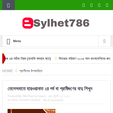
Menu
সঠিক নিয়ম (হানাফি মাযহাব মতে)
ফিতরার পরিমাণ ২০২৬ সাল বাংলাদেশিদের জন্য
দারিদ
HOME
প্রাণীদের উপকারিতা
তেলেসমাতে হায়ওয়ানাত ২য় পর্ব বা প্রানীগুণের যাদু শিখুন
Posted By:
Md Nazrul Islam
on:
জুলাই ১৩, ২০১৯
In:
কিতাব তেলেসমাতে হায়ওয়ানাত
No Comments