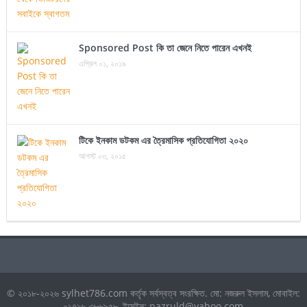
Sponsored Post কি তা জেনে নিতে পারেন এখনই
এপ্রিল ০১, ২০১৯
টিকে ইনকাম ডটকম এর ত্রৈমাসিক প্রতিযোগিতা ২০২০
আগস্ট ০৩, ২০১৫
© ২০১৮-২০২৬ sylhet786.com কর্তৃক সর্বস্বত্ব সংরক্ষিত. মো: নজরুল ইসলাম, মোবাইল:
০১৭১৬-৩৮৬৯৫৮, ইমেইল: nazruld@yahoo.com