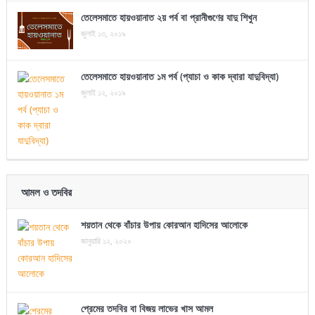
তেলেসমাতে হায়ওয়ানাত ২য় পর্ব বা প্রানীগুণের যাদু শিখুন
জুলাই ১৩, ২০১৯
তেলেসমাতে হায়ওয়ানাত ১ম পর্ব (প্যাচা ও কাক দ্বারা যাদুবিদ্যা)
জুলাই ১২, ২০১৯
আমল ও তদবির
শয়তান থেকে বাঁচার উপায় কোরআন হাদিসের আলোকে
জানুয়ারি ১২, ২০২০
প্রেমের তদবির বা বিজয় লাভের খাস আমল