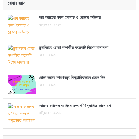
রোযার বয়ান
শবে বরাতের নফল ইবাদাত ও রোজার ফজিলত
এপ্রিল ০৯, ২০২০
মুসাফিরের রোজা সম্পর্কীত কয়েকটি বিশেষ মাসআলা
মে ০৭, ২০১৯
রোজা ভঙ্গের কারণসমূহ বিস্তারিতভাবে জেনে নিন
মে ০৭, ২০১৯
রোজার ফজিলত ও নিয়ম সম্পর্কে বিস্তারিত আলোচনা
এপ্রিল ২০, ২০১৯