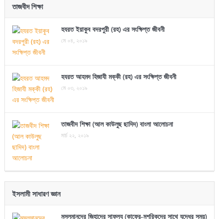
তাজবীদ শিক্ষা
হযরত ইয়াকুব বদরপুরী (রহ) এর সংক্ষিপ্ত জীবনী
মে ০৪, ২০১৯
হযরত আহমদ হিজাযী মক্কী (রহ) এর সংক্ষিপ্ত জীবনী
মে ০৩, ২০১৯
তাজবীদ শিক্ষা (আল কাউলুছ ছাদিদ) বাংলা আলোচনা
মার্চ ২২, ২০১৯
ইসলামী সাধারণ জ্ঞান
মুসলমানদের জিহাদের সাফল্য (কাফের-মুশরিকদের সাথে যুদ্ধের সময়)