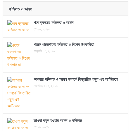
ফজিলত ও আমল
শবে ক্বদরের ফজিলত ও আমল
মে ২০, ২০২০
খতমে খাজেগানের ফজিলত ও বিশেষ উপকারিতা
জানুয়ারি ০৩, ২০২০
আশুরার ফজিলত ও আমল সম্পর্কে বিস্তারিত পড়ুন এই আর্টিকেলে
সেপ্টেম্বর ০৭, ২০১৯
তাওবা কবুল হওয়ার আমল ও ফজিলত
মে ১৬, ২০১৯