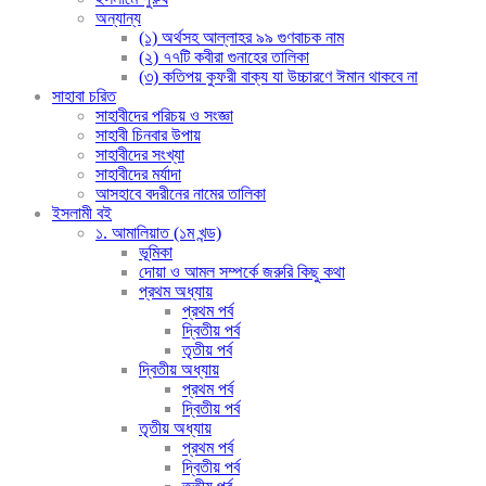
অন্যান্য
(১) অর্থসহ আল্লাহর ৯৯ গুণবাচক নাম
(২) ৭৭টি কবীরা গুনাহের তালিকা
(৩) কতিপয় কুফরী বাক্য যা উচ্চারণে ঈমান থাকবে না
সাহাবা চরিত
সাহাবীদের পরিচয় ও সংজ্ঞা
সাহাবী চিনবার উপায়
সাহাবীদের সংখ্যা
সাহাবীদের মর্যাদা
আসহাবে বদরীনের নামের তালিকা
ইসলামী বই
১. আমালিয়াত (১ম খন্ড)
ভূমিকা
দোয়া ও আমল সম্পর্কে জরুরি কিছু কথা
প্রথম অধ্যায়
প্রথম পর্ব
দ্বিতীয় পর্ব
তৃতীয় পর্ব
দ্বিতীয় অধ্যায়
প্রথম পর্ব
দ্বিতীয় পর্ব
তৃতীয় অধ্যায়
প্রথম পর্ব
দ্বিতীয় পর্ব