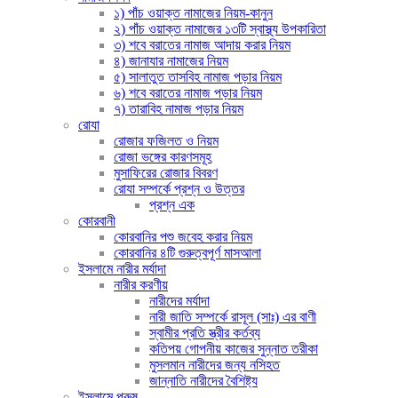
১) পাঁচ ওয়াক্ত নামাজের নিয়ম-কানুন
২) পাঁচ ওয়াক্ত নামাজের ১৩টি স্বাস্থ্য উপকারিতা
৩) শবে বরাতের নামাজ আদায় করার নিয়ম
৪) জানাযার নামাজের নিয়ম
৫) সালাতুত তাসবিহ নামাজ পড়ার নিয়ম
৬) শবে বরাতের নামাজ পড়ার নিয়ম
৭) তারাবিহ নামাজ পড়ার নিয়ম
রোযা
রোজার ফজিলত ও নিয়ম
রোজা ভঙ্গের কারণসমূহ
মুসাফিরের রোজার বিবরণ
রোযা সম্পর্কে প্রশ্ন ও উত্তর
প্রশ্ন এক
কোরবানী
কোরবানির পশু জবেহ করার নিয়ম
কোরবানির ৪টি গুরুত্বপূর্ণ মাসআলা
ইসলামে নারীর মর্যাদা
নারীর করণীয়
নারীদের মর্যাদা
নারী জাতি সম্পর্কে রাসূল (সাঃ) এর বাণী
স্বামীর প্রতি স্ত্রীর কর্তব্য
কতিপয় গোপনীয় কাজের সুন্নাত তরীকা
মুসলমান নারীদের জন্য নসিহত
জান্নাতি নারীদের বৈশিষ্ট্য
ইসলামে পুরুষ