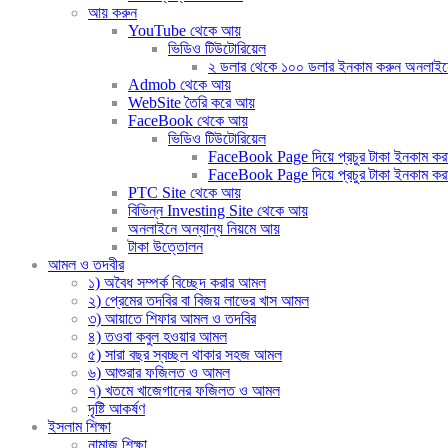
আয় করুন
YouTube থেকে আয়
ভিডিও টিউটোরিয়েল
২ ডলার থেকে ১০০ ডলার ইনকাম করুন অনলাইনে (দ
Admob থেকে আয়
WebSite তৈরি করে আয়
FaceBook থেকে আয়
ভিডিও টিউটোরিয়েল
FaceBook Page দিয়ে প্রচুর টাকা ইনকাম করার
FaceBook Page দিয়ে প্রচুর টাকা ইনকাম করার 
PTC Site থেকে আয়
বিভিন্ন Investing Site থেকে আয়
অনলাইনে অন্যান্য নিয়মে আয়
টাকা উত্তোলন
আমল ও তদবীর
১) অবৈধ সম্পর্ক বিচ্ছেদ করার আমল
২) প্রেমের তদবির বা বিজয় লাভের খাস আমল
৩) আয়াতে শিফার আমল ও তদবির
৪) তওবা কবুল হওয়ার আমল
৫) সারা বছর স্বচ্ছল থাকার সহজ আমল
৬) আশুরার ফজিলত ও আমল
৭) খতমে খাজেগানের ফজিলত ও আমল
দৃষ্টি আকর্ষণ
ইসলাম শিক্ষা
নামাজ শিক্ষা