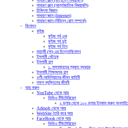
সাধারণ ঞ্জান (বাংলাদেশ বিষয়াবলি)
সাধারণ ঞ্জান (আর্ন্তজাতিক বিষয়াবলি)
চিকিৎসা বিজ্ঞান
সাধারণ জ্ঞান (Internet)
সাধারণ জ্ঞান (বিভিন্ন রোগ সম্পর্কে)
বিনোদন
কুইজ
কুইজ পর্ব এক
কুইজ পর্ব দুই
কুইজ পর্ব তিন
মহানবী (সা) এর চিত্তোবিনোদন
ইসলামী কৌতুক
ইসলামী গল্প
১. মুসলমানদের প্রকৃত ব্যবহার
ইসলামী শিক্ষামূলক গল্প
ওলী-আউলিয়াদের জীবন কাহিনী
সফল ব্যক্তিদের জীবনী
আয় করুন
YouTube থেকে আয়
ভিডিও টিউটোরিয়েল
২ ডলার থেকে ১০০ ডলার ইনকাম করুন অনলাইনে (দ
Admob থেকে আয়
WebSite তৈরি করে আয়
FaceBook থেকে আয়
ভিডিও টিউটোরিয়েল