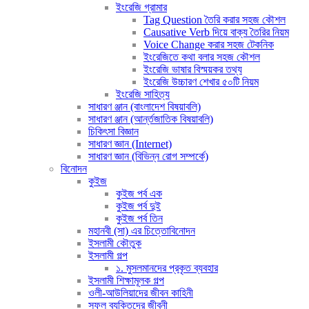
ইংরেজি গ্রামার
Tag Question তৈরি করার সহজ কৌশল
Causative Verb দিয়ে বাক্য তৈরির নিয়ম
Voice Change করার সহজ টেকনিক
ইংরেজিতে কথা বলার সহজ কৌশল
ইংরেজি ভাষার বিস্ময়কর তথ্য
ইংরেজি উচ্চারণ শেখার ৫০টি নিয়ম
ইংরেজি সাহিত্য
সাধারণ ঞ্জান (বাংলাদেশ বিষয়াবলি)
সাধারণ ঞ্জান (আর্ন্তজাতিক বিষয়াবলি)
চিকিৎসা বিজ্ঞান
সাধারণ জ্ঞান (Internet)
সাধারণ জ্ঞান (বিভিন্ন রোগ সম্পর্কে)
বিনোদন
কুইজ
কুইজ পর্ব এক
কুইজ পর্ব দুই
কুইজ পর্ব তিন
মহানবী (সা) এর চিত্তোবিনোদন
ইসলামী কৌতুক
ইসলামী গল্প
১. মুসলমানদের প্রকৃত ব্যবহার
ইসলামী শিক্ষামূলক গল্প
ওলী-আউলিয়াদের জীবন কাহিনী
সফল ব্যক্তিদের জীবনী