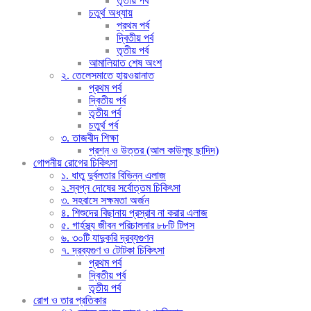
তৃতীয় পর্ব
চতুর্থ অধ্যায়
প্রথম পর্ব
দ্বিতীয় পর্ব
তৃতীয় পর্ব
আমালিয়াত শেষ অংশ
২. তেলেসমাতে হায়ওয়ানাত
প্রথম পর্ব
দ্বিতীয় পর্ব
তৃতীয় পর্ব
চতুর্থ পর্ব
৩. তাজবীদ শিক্ষা
প্রশ্ন ও উত্তর (আল কাউলুছ ছাদিদ)
গোপনীয় রোগের চিকিৎসা
১. ধাতু দুর্বলতার বিভিন্ন এলাজ
২.স্বপ্ন দোষের সর্বোত্তম চিকিৎসা
৩. সহবাসে সক্ষমতা অর্জন
৪. শিশুদের বিছানায় প্রস্রাব না করার এলাজ
৫. গার্হস্থ্য জীবন পরিচালনার ৮৮টি টিপস
৬. ৩০টি যাদুকরি দ্রব্যগুণন
৭. দ্রব্যগুণ ও টোটকা চিকিৎসা
প্রথম পর্ব
দ্বিতীয় পর্ব
তৃতীয় পর্ব
রোগ ও তার প্রতিকার