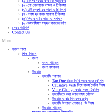
(১) কোমর ব্যথার কারণ ও প্রতিকার
(২) লো প্রেশারের লক্ষণ ও চিকিৎসা
(৩) হাই প্রেশারের কারণ ও চিকিৎসা
(৪) গ্যাস দূর করার ঘরোয়া চিকিৎসা
(৫) লিভার নষ্টের কারণ ও সমাধান
(৬) ক্যালসিয়াম সমৃদ্ধ খাবারের বর্ণনা
সেবার শর্তাবলি
Contact Us
Menu
প্রথম পাতা
শিক্ষা বিভাগ
বাংলা
বাংলা সাহিত্য
বাংলা ব্যাকরণ
ইংরেজি
ইংরেজি গ্রামার
Tag Question তৈরি করার সহজ কৌশল
Causative Verb দিয়ে বাক্য তৈরির নিয়ম
Voice Change করার সহজ টেকনিক
ইংরেজিতে কথা বলার সহজ কৌশল
ইংরেজি ভাষার বিস্ময়কর তথ্য
ইংরেজি উচ্চারণ শেখার ৫০টি নিয়ম
ইংরেজি সাহিত্য