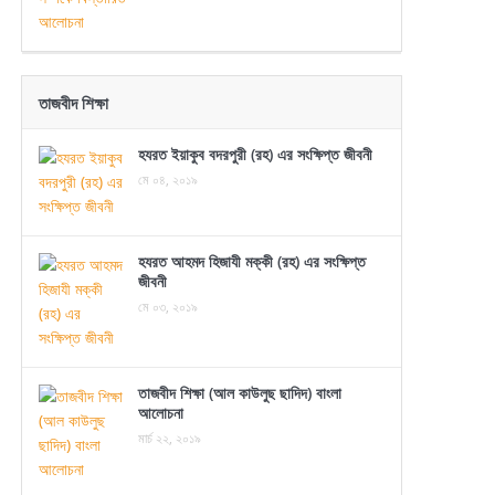
তাজবীদ শিক্ষা
হযরত ইয়াকুব বদরপুরী (রহ) এর সংক্ষিপ্ত জীবনী
মে ০৪, ২০১৯
হযরত আহমদ হিজাযী মক্কী (রহ) এর সংক্ষিপ্ত
জীবনী
মে ০৩, ২০১৯
তাজবীদ শিক্ষা (আল কাউলুছ ছাদিদ) বাংলা
আলোচনা
মার্চ ২২, ২০১৯