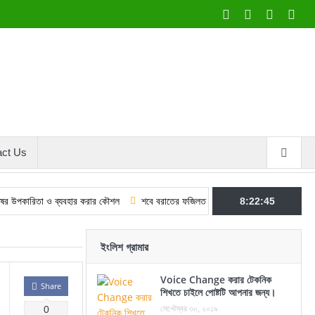
act Us
া ও ব্যবহার করার কৌশল
শবে বরাতের ফজিলত ও আমল: কুরআন–হাদিসের আলোকে
8:22:46
মুল
ইংলিশ গ্রামার
Voice Change করার টেকনিক
Share
শিখতে চাইলে পোষ্টটি আপনার জন্য।
সেপ্টেম্বর ৩০, ২০১৯
0