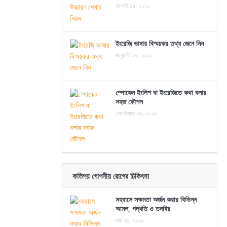
আগস্ট ১৭, ২০২০
ইংরেজি ভাষার বিস্ময়কর তথ্য জেনে নিন
জানুয়ারি ১৬, ২০২০
স্পোকেন ইংলিশ বা ইংরেজিতে কথা বলার
সহজ কৌশল
সেপ্টেম্বর ২৬, ২০১৯
কতিপয় গোপনীয় রোগের চিকিৎসা
সহবাসে সক্ষমতা অর্জন করার বিভিন্ন
আমল, পদ্ধতি ও তদবির
মার্চ ৩১, ২০১৯