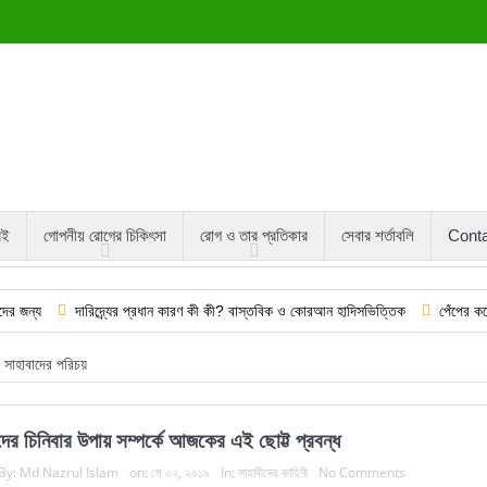
বই
গোপনীয় রোগের চিকিৎসা
রোগ ও তার প্রতিকার
সেবার শর্তাবলি
Cont
দারিদ্র্যের প্রধান কারণ কী কী? বাস্তবিক ও কোরআন হাদিসভিত্তিক
পেঁপের কষের উপকারিত
সাহাবাদের পরিচয়
দের চিনিবার উপায় সম্পর্কে আজকের এই ছোট্ট প্রবন্ধ
By:
Md Nazrul Islam
on:
মে ০২, ২০১৯
In:
সাহাবীদের কাহিনী
No Comments