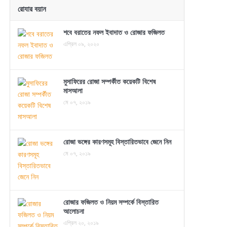
রোযার বয়ান
শবে বরাতের নফল ইবাদাত ও রোজার ফজিলত
এপ্রিল ০৯, ২০২০
মুসাফিরের রোজা সম্পর্কীত কয়েকটি বিশেষ
মাসআলা
মে ০৭, ২০১৯
রোজা ভঙ্গের কারণসমূহ বিস্তারিতভাবে জেনে নিন
মে ০৭, ২০১৯
রোজার ফজিলত ও নিয়ম সম্পর্কে বিস্তারিত
আলোচনা
এপ্রিল ২০, ২০১৯