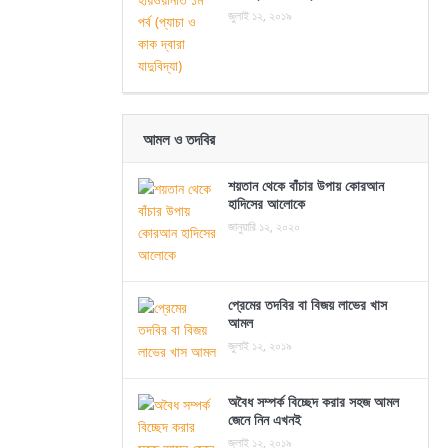
জুলাই ১২, ২০১৯
আমল ও তদবির
শয়তান থেকে বাঁচার উপায় কোরআন
হাদিসের আলোকে
জানুয়ারি ১২, ২০২০
প্রেমের তদবির বা বিজয় লাভের খাস
আমল
জুলাই ১২, ২০১৯
অবৈধ সম্পর্ক বিচ্ছেদ করার সহজ আমল
জেনে নিন এখনই
জুলাই ১২, ২০১৯