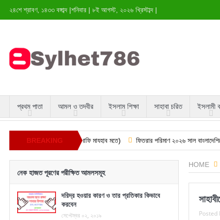
২৪শে শ্রাবণ, ১৪৩৩ বঙ্গাব্দ
|
শনিবার
|
৮ই আগস্ট, ২০২৬ খ্রিস্টাব্দ
|
প্রথম পাতা
আমল ও তদবীর
ইসলাম শিক্ষা
সাহাবা চরিত
ইসলামী 
মাজ এর সঠিক নিয়ম (হানাফি মাযহাব মতে)
BREAKING
ফিতরার পরিমাণ ২০২৬ সাল বাংলাদেশিদের জন্য
NEWS
HOME
নেক হাজত পূরণের পরীক্ষিত আমলসমূহ
দরিদ্র হওয়ার কারণ ও তার প্রতিকার কিভাবে
সাহাবী
করবেন
Posted 
সেপ্টেম্বর ০২, ২০১৯