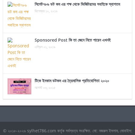
সিলেট৭৮৬ ডট কম এর পক্ষ থেকে ভিজিটরদের সবাইকে স্বাগতম
ডিসেম্বর ১০, ২০১৯
Sponsored Post কি তা জেনে নিতে পারেন এখনই
এপ্রিল ০১, ২০১৯
টিকে ইনকাম ডটকম এর ত্রৈমাসিক প্রতিযোগিতা ২০২০
আগস্ট ০৩, ২০১৫
© ২০১৮-২০২৬ sylhet786.com কর্তৃক সর্বস্বত্ব সংরক্ষিত. মো: নজরুল ইসলাম, মোবাইল: