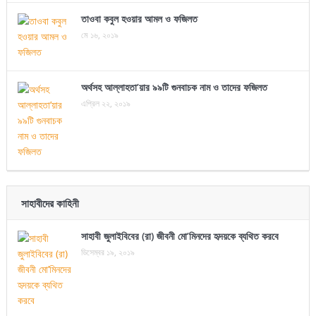
তাওবা কবুল হওয়ার আমল ও ফজিলত
মে ১৬, ২০১৯
অর্থসহ আল্লাহতা’য়ার ৯৯টি গুনবাচক নাম ও তাদের ফজিলত
এপ্রিল ২২, ২০১৯
সাহাবীদের কাহিনী
সাহাবী জুলাইবিবের (রা) জীবনী মো’মিনদের হৃদয়কে ব্যথিত করবে
ডিসেম্বর ১৯, ২০১৯