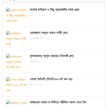
করোনা ভাইরাস ও কিছু প্রয়োজনীয় দোয়া-দুরূদ
মার্চ ২৩, ২০২০
মোনাজাতে মকবুল শায়খে বর্ণভী (রহ)
ফেব্রুয়ারি ০৮, ২০২০
মুসলমানদের প্রকৃত ব্যবহার (ইসলামী গল্প)
জানুয়ারি ১৬, ২০২০
সেবার শর্তাবলি (সিলেট৭৮৬ ডট কম এর)
মার্চ ১০, ২০১৯
ফাজায়েলে আমল বা বিভিন্ন পরীক্ষিত আমল শেখে নিন