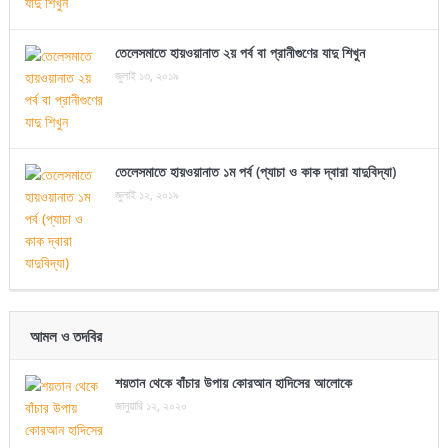
তেলেসমাতে হায়ওয়ানাত ২য় পর্ব বা প্রানীগুণের যাদু শিখুন
জুলাই ১৩, ২০১৯
তেলেসমাতে হায়ওয়ানাত ১ম পর্ব (প্যাচা ও কাক দ্বারা যাদুবিদ্যা)
জুলাই ১২, ২০১৯
আমল ও তদবির
শয়তান থেকে বাঁচার উপায় কোরআন হাদিসের আলোকে
জানুয়ারি ১২, ২০২০