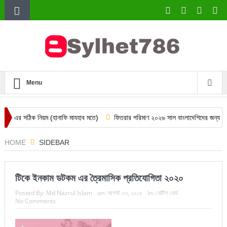
Menu
ঠিক নিয়ম (হানাফি মাযহাব মতে)
ফিতরার পরিমাণ ২০২৬ সাল বাংলাদেশিদের জন্য
দারিদ্র
HOME
SIDEBAR
টিকে ইনকাম ডটকম এর ত্রৈমাসিক প্রতিযোগিতা ২০২০
Posted By:
Md Nazrul Islam
on:
আগস্ট ০৩, ২০১৫
In:
নোটিশ বোর্ড
No Comments