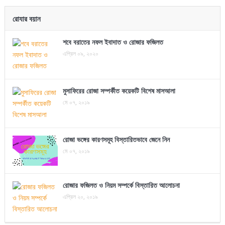
রোযার বয়ান
শবে বরাতের নফল ইবাদাত ও রোজার ফজিলত
এপ্রিল ০৯, ২০২০
মুসাফিরের রোজা সম্পর্কীত কয়েকটি বিশেষ মাসআলা
মে ০৭, ২০১৯
রোজা ভঙ্গের কারণসমূহ বিস্তারিতভাবে জেনে নিন
মে ০৭, ২০১৯
রোজার ফজিলত ও নিয়ম সম্পর্কে বিস্তারিত আলোচনা
এপ্রিল ২০, ২০১৯