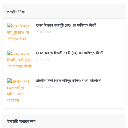
তাজবীদ শিক্ষা
হযরত ইয়াকুব বদরপুরী (রহ) এর সংক্ষিপ্ত জীবনী
মে ০৪, ২০১৯
হযরত আহমদ হিজাযী মক্কী (রহ) এর সংক্ষিপ্ত জীবনী
মে ০৩, ২০১৯
তাজবীদ শিক্ষা (আল কাউলুছ ছাদিদ) বাংলা আলোচনা
মার্চ ২২, ২০১৯
ইসলামী সাধারণ জ্ঞান