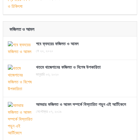
ফজিলত ও আমল
শবে ক্বদরের ফজিলত ও আমল
মে ২০, ২০২০
খতমে খাজেগানের ফজিলত ও বিশেষ উপকারিতা
জানুয়ারি ০৩, ২০২০
আশুরার ফজিলত ও আমল সম্পর্কে বিস্তারিত পড়ুন এই আর্টিকেলে
সেপ্টেম্বর ০৭, ২০১৯