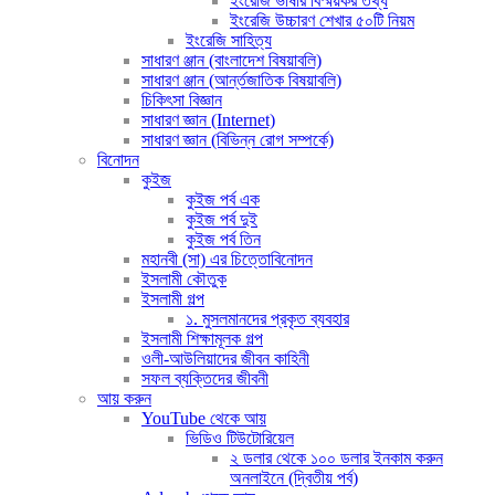
ইংরেজি ভাষার বিস্ময়কর তথ্য
ইংরেজি উচ্চারণ শেখার ৫০টি নিয়ম
ইংরেজি সাহিত্য
সাধারণ ঞ্জান (বাংলাদেশ বিষয়াবলি)
সাধারণ ঞ্জান (আর্ন্তজাতিক বিষয়াবলি)
চিকিৎসা বিজ্ঞান
সাধারণ জ্ঞান (Internet)
সাধারণ জ্ঞান (বিভিন্ন রোগ সম্পর্কে)
বিনোদন
কুইজ
কুইজ পর্ব এক
কুইজ পর্ব দুই
কুইজ পর্ব তিন
মহানবী (সা) এর চিত্তোবিনোদন
ইসলামী কৌতুক
ইসলামী গল্প
১. মুসলমানদের প্রকৃত ব্যবহার
ইসলামী শিক্ষামূলক গল্প
ওলী-আউলিয়াদের জীবন কাহিনী
সফল ব্যক্তিদের জীবনী
আয় করুন
YouTube থেকে আয়
ভিডিও টিউটোরিয়েল
২ ডলার থেকে ১০০ ডলার ইনকাম করুন
অনলাইনে (দ্বিতীয় পর্ব)