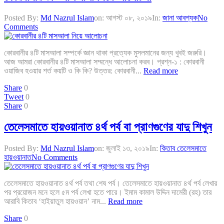
Posted By:
Md Nazrul Islam
on:
আগস্ট ০৮, ২০১৯
In:
জানা আবশ্যক
No
Comments
কোরবানীর ৪টি মাসআলা সম্পর্কে জ্ঞান থাকা প্রত্যেক মুসলমানের জন্য খুবই জরুরি।
আজ আমরা কোরবানীর ৪টি মাসআলা সম্মন্ধে আলোচনা করব। প্রশ্ন-১ : কোরবানী
ওয়াজিব হওয়ার শর্ত কয়টি ও কি কি? উত্তর: কোরবানী...
Read more
Share
0
Tweet
0
Share
0
তেলেসমাতে হায়ওয়ানাত ৪র্থ পর্ব বা প্রাণগুণের যাদু শিখুন
Posted By:
Md Nazrul Islam
on:
জুলাই ১৩, ২০১৯
In:
কিতাব তেলেসমাতে
হায়ওয়ানাত
No Comments
তেলেসমাতে হায়ওয়ানাত ৪র্থ পর্ব তথা শেষ পর্ব। তেলেসমাতে হায়ওয়ানাত ৪র্থ পর্ব লেখার
পর প্রয়োজন মনে হলে ৫ম পর্ব লেখা হতে পারে। ইমাম কামাল উদ্দিন দামেরী (রহ) তার
আরাবি কিতাব ‘হাইয়াতুল হায়ওয়ান’ নাম...
Read more
Share
0