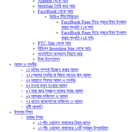
Admob থেকে আয়
WebSite তৈরি করে আয়
FaceBook থেকে আয়
ভিডিও টিউটোরিয়েল
FaceBook Page দিয়ে প্রচুর টাকা ইনকাম
করার পদ্ধতি (১ম পর্ব)
FaceBook Page দিয়ে প্রচুর টাকা ইনকাম
করার পদ্ধতি (২য় পর্ব)
PTC Site থেকে আয়
বিভিন্ন Investing Site থেকে আয়
অনলাইনে অন্যান্য নিয়মে আয়
টাকা উত্তোলন
আমল ও তদবীর
১) অবৈধ সম্পর্ক বিচ্ছেদ করার আমল
২) প্রেমের তদবির বা বিজয় লাভের খাস আমল
৩) আয়াতে শিফার আমল ও তদবির
৪) তওবা কবুল হওয়ার আমল
৫) সারা বছর স্বচ্ছল থাকার সহজ আমল
৬) আশুরার ফজিলত ও আমল
৭) খতমে খাজেগানের ফজিলত ও আমল
দৃষ্টি আকর্ষণ
ইসলাম শিক্ষা
নামাজ শিক্ষা
১) পাঁচ ওয়াক্ত নামাজের নিয়ম-কানুন
২) পাঁচ ওয়াক্ত নামাজের ১৩টি স্বাস্থ্য উপকারিতা