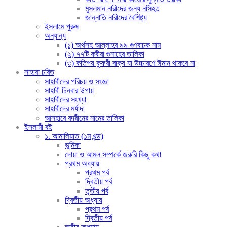
মুসলমান নারীদের জন্য নসিহত
জান্নাতি নারীদের বৈশিষ্ট্য
ইসলামে পুরুষ
অন্যান্য
(১) অর্থসহ আল্লাহর ৯৯ গুণবাচক নাম
(২) ৭৭টি কবীরা গুনাহের তালিকা
(৩) কতিপয় কুফরী বাক্য যা উচ্চারণে ঈমান থাকবে না
সাহাবা চরিত
সাহাবীদের পরিচয় ও সংজ্ঞা
সাহাবী চিনবার উপায়
সাহাবীদের সংখ্যা
সাহাবীদের মর্যাদা
আসহাবে বদরীনের নামের তালিকা
ইসলামী বই
১. আমালিয়াত (১ম খন্ড)
ভূমিকা
দোয়া ও আমল সম্পর্কে জরুরি কিছু কথা
প্রথম অধ্যায়
প্রথম পর্ব
দ্বিতীয় পর্ব
তৃতীয় পর্ব
দ্বিতীয় অধ্যায়
প্রথম পর্ব
দ্বিতীয় পর্ব