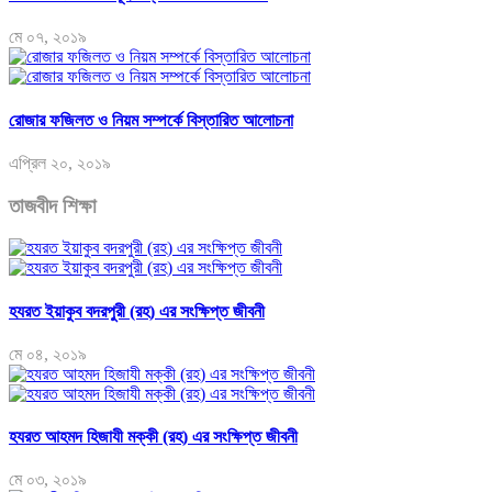
মে ০৭, ২০১৯
রোজার ফজিলত ও নিয়ম সম্পর্কে বিস্তারিত আলোচনা
এপ্রিল ২০, ২০১৯
তাজবীদ শিক্ষা
হযরত ইয়াকুব বদরপুরী (রহ) এর সংক্ষিপ্ত জীবনী
মে ০৪, ২০১৯
হযরত আহমদ হিজাযী মক্কী (রহ) এর সংক্ষিপ্ত জীবনী
মে ০৩, ২০১৯