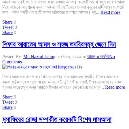
আমরা অনেকেই জানি না তাওবা কবুল হওয়ার আমল। কাজেই তাওবা কবুল হওয়ার আমল
নিয়ে আজকে আলোচনা করব। আমরা এই আর্টিকেলে তাওবা কবুলের ২টি আমল সম্পর্কে
বলব। আশা করছি এই দু’টি আমল পাঠকদের উপকারে আসবে। প্র...
Read more
Share
0
Tweet
0
Share
0
শিফার আয়াতের আমল ও সহজ তদবিরসমূহ জেনে নিন
Posted By:
Md Nazrul Islam
on:
মে ১৬, ২০১৯
In:
আমল ও তদবির
No
Comments
শিফার আয়াতের আমল আর বিভিন্ন তদবির নিয়ে আজকের লিখনী। শিফার আয়াতের
আমল সঠিকভাবে জানতে পারলে আমাদের দৈনন্দিন জীবনে খুবই উপকারে আসবে। সকল
প্রকার আরোগ্যের জন্য আয়াতে শিফার আমল যে কোনো রোগের জন্য...
Read more
Share
0
Tweet
0
Share
0
মুসাফিরের রোজা সম্পর্কীত কয়েকটি বিশেষ মাসআলা