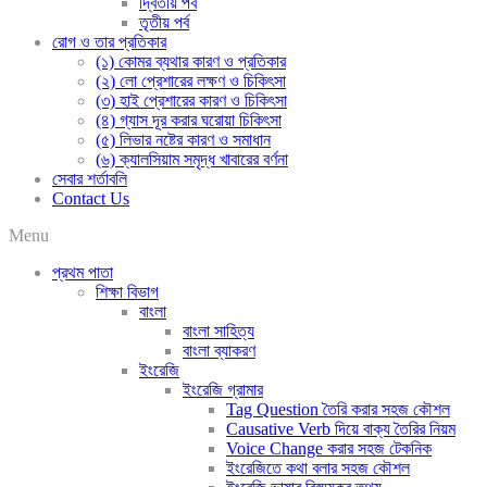
দ্বিতীয় পর্ব
তৃতীয় পর্ব
রোগ ও তার প্রতিকার
(১) কোমর ব্যথার কারণ ও প্রতিকার
(২) লো প্রেশারের লক্ষণ ও চিকিৎসা
(৩) হাই প্রেশারের কারণ ও চিকিৎসা
(৪) গ্যাস দূর করার ঘরোয়া চিকিৎসা
(৫) লিভার নষ্টের কারণ ও সমাধান
(৬) ক্যালসিয়াম সমৃদ্ধ খাবারের বর্ণনা
সেবার শর্তাবলি
Contact Us
Menu
প্রথম পাতা
শিক্ষা বিভাগ
বাংলা
বাংলা সাহিত্য
বাংলা ব্যাকরণ
ইংরেজি
ইংরেজি গ্রামার
Tag Question তৈরি করার সহজ কৌশল
Causative Verb দিয়ে বাক্য তৈরির নিয়ম
Voice Change করার সহজ টেকনিক
ইংরেজিতে কথা বলার সহজ কৌশল