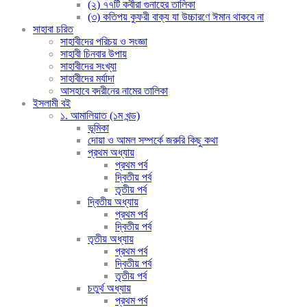
(২) ৭৭টি কবীরা গুনাহের তালিকা
(৩) কতিপয় কুফরী বাক্য যা উচ্চারণে ঈমান থাকবে না
সাহাবা চরিত
সাহাবীদের পরিচয় ও সংজ্ঞা
সাহাবী চিনবার উপায়
সাহাবীদের সংখ্যা
সাহাবীদের মর্যাদা
আসহাবে বদরীনের নামের তালিকা
ইসলামী বই
১. আমালিয়াত (১ম খন্ড)
ভূমিকা
দোয়া ও আমল সম্পর্কে জরুরি কিছু কথা
প্রথম অধ্যায়
প্রথম পর্ব
দ্বিতীয় পর্ব
তৃতীয় পর্ব
দ্বিতীয় অধ্যায়
প্রথম পর্ব
দ্বিতীয় পর্ব
তৃতীয় অধ্যায়
প্রথম পর্ব
দ্বিতীয় পর্ব
তৃতীয় পর্ব
চতুর্থ অধ্যায়
প্রথম পর্ব