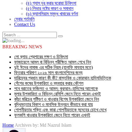
(৪) গ্যাস দূর করার ঘরোয়া চিকিৎসা
(৫) লিভার নষ্টের কারণ ও সমাধান
(৬) ক্যালসিয়াম সমৃদ্ধ খাবারের বর্ণনা
সেবার শর্তাবলি
Contact Us
BREAKING NEWS
লো ব্লাড প্রেশারের লক্ষণ ও চিকিৎসা
ফাজায়েলে আমল বা বিভিন্ন পরীক্ষিত আমল শেখে নিন
দুই ঈদের নামাজ এর সঠিক নিয়ম (হানাফি মাযহাব মতে)
ফিতরার পরিমাণ ২০২৬ সাল বাংলাদেশিদের জন্য
দারিদ্র্যের প্রধান কারণ কী কী? বাস্তবিক ও কোরআন হাদিসভিত্তিক
পেঁপের কষের উপকারিতা ও ব্যবহার করার কৌশল
শবে বরাতের ফজিলত ও আমল: কুরআন–হাদিসের আলোকে
মুলার উপকারিতা ও বিভিন্ন রেসিপি জেনে নিতে পারেন এখনই
কাঁচা মরিচের পুষ্টিগুণ ও খাওয়ার বিশেষ উপকারিতা জেনে নিন
বুদ্ধিমত্তার বিকাশ ও মানসিক উন্নয়ন কীভাবে করা যায়
গোপনীয়তার শক্তি এবং কারা গোপনীয়তাকে সন্দেহের চোখে দেখে
ফুলকপি খাওয়ার উপকারিতা জেনে নিতে পারেন এখনই
Home
Archives by: Md Nazrul Islam