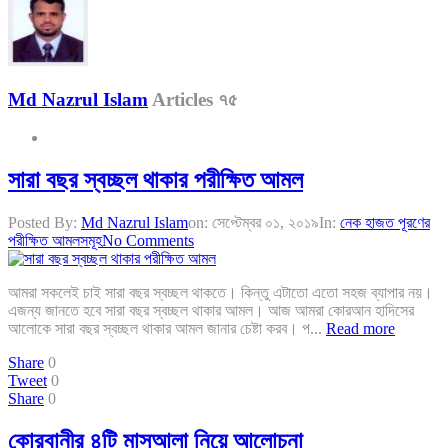
Md Nazrul Islam
Articles ৭৫
সারা বছর স্বচ্ছল থাকার পরীক্ষিত আমল
Posted By:
Md Nazrul Islam
on:
সেপ্টেম্বর ০১, ২০১৯
In:
নেক হাজত পূরণের
পরীক্ষিত আমলসমূহ
No Comments
আমরা সকলেই চাই সারা বছর স্বচ্ছল থাকতে। কিন্তু এটাতো এতো সহজ ব্যাপার নয়।
এজন্য জানতে হবে সারা বছর স্বচ্ছল থাকার আমল। আজ আমরা কোরআন হাদিসের
আলোকে সারা বছর স্বচ্ছল থাকার আমল জানার চেষ্টা করব। প...
Read more
Share
0
Tweet
0
Share
0
কোরবানীর ৪টি মাসআলা নিয়ে আলোচনা