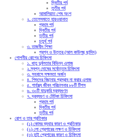
দ্বিতীয় পর্ব
তৃতীয় পর্ব
আমালিয়াত শেষ অংশ
২. তেলেসমাতে হায়ওয়ানাত
প্রথম পর্ব
দ্বিতীয় পর্ব
তৃতীয় পর্ব
চতুর্থ পর্ব
৩. তাজবীদ শিক্ষা
প্রশ্ন ও উত্তর (আল কাউলুছ ছাদিদ)
গোপনীয় রোগের চিকিৎসা
১. ধাতু দুর্বলতার বিভিন্ন এলাজ
২.স্বপ্ন দোষের সর্বোত্তম চিকিৎসা
৩. সহবাসে সক্ষমতা অর্জন
৪. শিশুদের বিছানায় প্রস্রাব না করার এলাজ
৫. গার্হস্থ্য জীবন পরিচালনার ৮৮টি টিপস
৬. ৩০টি যাদুকরি দ্রব্যগুণন
৭. দ্রব্যগুণ ও টোটকা চিকিৎসা
প্রথম পর্ব
দ্বিতীয় পর্ব
তৃতীয় পর্ব
রোগ ও তার প্রতিকার
(১) কোমর ব্যথার কারণ ও প্রতিকার
(২) লো প্রেশারের লক্ষণ ও চিকিৎসা
(৩) হাই প্রেশারের কারণ ও চিকিৎসা