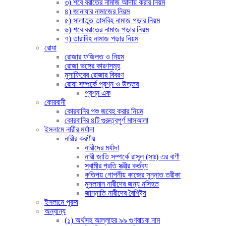
৩) শবে বরাতের নামাজ আদায় করার নিয়ম
৪) জানাযার নামাজের নিয়ম
৫) সালাতুত তাসবিহ নামাজ পড়ার নিয়ম
৬) শবে বরাতের নামাজ পড়ার নিয়ম
৭) তারাবিহ নামাজ পড়ার নিয়ম
রোযা
রোজার ফজিলত ও নিয়ম
রোজা ভঙ্গের কারণসমূহ
মুসাফিরের রোজার বিবরণ
রোযা সম্পর্কে প্রশ্ন ও উত্তর
প্রশ্ন এক
কোরবানী
কোরবানির পশু জবেহ করার নিয়ম
কোরবানির ৪টি গুরুত্বপূর্ণ মাসআলা
ইসলামে নারীর মর্যাদা
নারীর করণীয়
নারীদের মর্যাদা
নারী জাতি সম্পর্কে রাসূল (সাঃ) এর বাণী
স্বামীর প্রতি স্ত্রীর কর্তব্য
কতিপয় গোপনীয় কাজের সুন্নাত তরীকা
মুসলমান নারীদের জন্য নসিহত
জান্নাতি নারীদের বৈশিষ্ট্য
ইসলামে পুরুষ
অন্যান্য
(১) অর্থসহ আল্লাহর ৯৯ গুণবাচক নাম