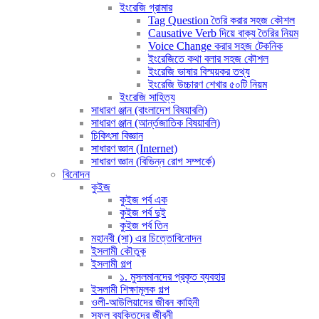
ইংরেজি গ্রামার
Tag Question তৈরি করার সহজ কৌশল
Causative Verb দিয়ে বাক্য তৈরির নিয়ম
Voice Change করার সহজ টেকনিক
ইংরেজিতে কথা বলার সহজ কৌশল
ইংরেজি ভাষার বিস্ময়কর তথ্য
ইংরেজি উচ্চারণ শেখার ৫০টি নিয়ম
ইংরেজি সাহিত্য
সাধারণ ঞ্জান (বাংলাদেশ বিষয়াবলি)
সাধারণ ঞ্জান (আর্ন্তজাতিক বিষয়াবলি)
চিকিৎসা বিজ্ঞান
সাধারণ জ্ঞান (Internet)
সাধারণ জ্ঞান (বিভিন্ন রোগ সম্পর্কে)
বিনোদন
কুইজ
কুইজ পর্ব এক
কুইজ পর্ব দুই
কুইজ পর্ব তিন
মহানবী (সা) এর চিত্তোবিনোদন
ইসলামী কৌতুক
ইসলামী গল্প
১. মুসলমানদের প্রকৃত ব্যবহার
ইসলামী শিক্ষামূলক গল্প
ওলী-আউলিয়াদের জীবন কাহিনী
সফল ব্যক্তিদের জীবনী