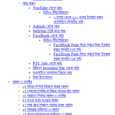
আয় করুন
YouTube থেকে আয়
ভিডিও টিউটোরিয়েল
২ ডলার থেকে ১০০ ডলার ইনকাম করুন
অনলাইনে (দ্বিতীয় পর্ব)
Admob থেকে আয়
WebSite তৈরি করে আয়
FaceBook থেকে আয়
ভিডিও টিউটোরিয়েল
FaceBook Page দিয়ে প্রচুর টাকা ইনকাম
করার পদ্ধতি (১ম পর্ব)
FaceBook Page দিয়ে প্রচুর টাকা ইনকাম
করার পদ্ধতি (২য় পর্ব)
PTC Site থেকে আয়
বিভিন্ন Investing Site থেকে আয়
অনলাইনে অন্যান্য নিয়মে আয়
টাকা উত্তোলন
আমল ও তদবীর
১) অবৈধ সম্পর্ক বিচ্ছেদ করার আমল
২) প্রেমের তদবির বা বিজয় লাভের খাস আমল
৩) আয়াতে শিফার আমল ও তদবির
৪) তওবা কবুল হওয়ার আমল
৫) সারা বছর স্বচ্ছল থাকার সহজ আমল
৬) আশুরার ফজিলত ও আমল
৭) খতমে খাজেগানের ফজিলত ও আমল