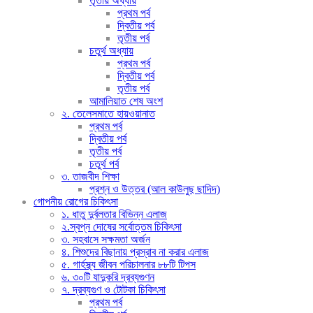
তৃতীয় অধ্যায়
প্রথম পর্ব
দ্বিতীয় পর্ব
তৃতীয় পর্ব
চতুর্থ অধ্যায়
প্রথম পর্ব
দ্বিতীয় পর্ব
তৃতীয় পর্ব
আমালিয়াত শেষ অংশ
২. তেলেসমাতে হায়ওয়ানাত
প্রথম পর্ব
দ্বিতীয় পর্ব
তৃতীয় পর্ব
চতুর্থ পর্ব
৩. তাজবীদ শিক্ষা
প্রশ্ন ও উত্তর (আল কাউলুছ ছাদিদ)
গোপনীয় রোগের চিকিৎসা
১. ধাতু দুর্বলতার বিভিন্ন এলাজ
২.স্বপ্ন দোষের সর্বোত্তম চিকিৎসা
৩. সহবাসে সক্ষমতা অর্জন
৪. শিশুদের বিছানায় প্রস্রাব না করার এলাজ
৫. গার্হস্থ্য জীবন পরিচালনার ৮৮টি টিপস
৬. ৩০টি যাদুকরি দ্রব্যগুণন
৭. দ্রব্যগুণ ও টোটকা চিকিৎসা
প্রথম পর্ব