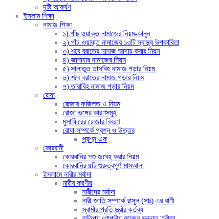
দৃষ্টি আকর্ষণ
ইসলাম শিক্ষা
নামাজ শিক্ষা
১) পাঁচ ওয়াক্ত নামাজের নিয়ম-কানুন
২) পাঁচ ওয়াক্ত নামাজের ১৩টি স্বাস্থ্য উপকারিতা
৩) শবে বরাতের নামাজ আদায় করার নিয়ম
৪) জানাযার নামাজের নিয়ম
৫) সালাতুত তাসবিহ নামাজ পড়ার নিয়ম
৬) শবে বরাতের নামাজ পড়ার নিয়ম
৭) তারাবিহ নামাজ পড়ার নিয়ম
রোযা
রোজার ফজিলত ও নিয়ম
রোজা ভঙ্গের কারণসমূহ
মুসাফিরের রোজার বিবরণ
রোযা সম্পর্কে প্রশ্ন ও উত্তর
প্রশ্ন এক
কোরবানী
কোরবানির পশু জবেহ করার নিয়ম
কোরবানির ৪টি গুরুত্বপূর্ণ মাসআলা
ইসলামে নারীর মর্যাদা
নারীর করণীয়
নারীদের মর্যাদা
নারী জাতি সম্পর্কে রাসূল (সাঃ) এর বাণী
স্বামীর প্রতি স্ত্রীর কর্তব্য
কতিপয় গোপনীয় কাজের সুন্নাত তরীকা