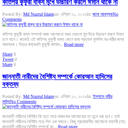
কতিপয় কুফুরী বাক্য মুখে উচ্চারণ করলে ঈমান থাকে না
Posted By:
Md Nazrul Islam
on:
এপ্রিল ১১, ২০১৯
In:
জানা আবশ্যক
No
Comments
কতিপয় কুফুরী বাক্য সম্পর্কে আজ আলোচনা করব যেগুলো মুখ দিয়ে উচ্চারণ করলে ঈমান
চলে যাবে। কাজেই এই কতিপয় কুফুরী বাক্য জেনে রাখা প্রত্যক মুসলিম নর-নারীর জন্য
আবশ্যক। নিচের বাক্যগুলি কুফুরী কালাম...
Read more
Share
0
Tweet
0
Share
0
জান্নাতী নারীদের বৈশিষ্ট্য সম্পর্কে কোরআন হাদিসের
বক্তব্য
Posted By:
Md Nazrul Islam
on:
এপ্রিল ১০, ২০১৯
In:
ইসলামে নারীর
মর্যাদা
No Comments
জান্নাতী নারীদের বৈশিষ্ট্য কি হতে পারে আজকের আলোচনায় তা তুলে ধরা হবে। তাই
জান্নাতী নারীদের বৈশিষ্ট্য পড়ে নিন এক নজরে। কিছু প্রয়োজনীয় আলোচনা মহানবী (সা)
জান্নাতী নারীদের বৈশিষ্ট্য সম্পর্কে বহ...
Read more