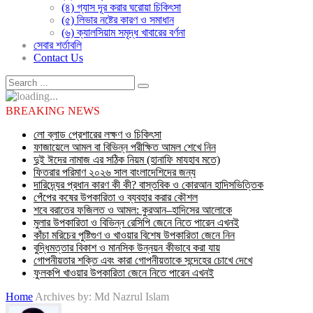
(৪) গ্যাস দূর করার ঘরোয়া চিকিৎসা
(৫) লিভার নষ্টের কারণ ও সমাধান
(৬) ক্যালসিয়াম সমৃদ্ধ খাবারের বর্ণনা
সেবার শর্তাবলি
Contact Us
BREAKING NEWS
লো ব্লাড প্রেশারের লক্ষণ ও চিকিৎসা
ফাজায়েলে আমল বা বিভিন্ন পরীক্ষিত আমল শেখে নিন
দুই ঈদের নামাজ এর সঠিক নিয়ম (হানাফি মাযহাব মতে)
ফিতরার পরিমাণ ২০২৬ সাল বাংলাদেশিদের জন্য
দারিদ্র্যের প্রধান কারণ কী কী? বাস্তবিক ও কোরআন হাদিসভিত্তিক
পেঁপের কষের উপকারিতা ও ব্যবহার করার কৌশল
শবে বরাতের ফজিলত ও আমল: কুরআন–হাদিসের আলোকে
মুলার উপকারিতা ও বিভিন্ন রেসিপি জেনে নিতে পারেন এখনই
কাঁচা মরিচের পুষ্টিগুণ ও খাওয়ার বিশেষ উপকারিতা জেনে নিন
বুদ্ধিমত্তার বিকাশ ও মানসিক উন্নয়ন কীভাবে করা যায়
গোপনীয়তার শক্তি এবং কারা গোপনীয়তাকে সন্দেহের চোখে দেখে
ফুলকপি খাওয়ার উপকারিতা জেনে নিতে পারেন এখনই
Home
Archives by: Md Nazrul Islam