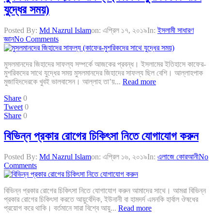
যুদ্ধের সময়)
Posted By:
Md Nazrul Islam
on:
এপ্রিল ১৭, ২০১৯
In:
ইসলামী সাধারণ
জ্ঞান
No Comments
মুসলমানদের জিহাদের সাফল্য সম্পর্কে আজকের প্রবন্ধ। ইসলামের ইতিহাসে কাফের-
মুশরিকদের সাথে যুদ্ধের সময় মুসলমানদের জিহাদের সাফল্য ছিল বেশি। আল্লাহপাক
মুজাহিদদেরকে খুবই ভালবাসেন। আল্লাহ তা’য়...
Read more
Share
0
Tweet
0
Share
0
বিভিন্ন প্রকার রোগের চিকিৎসা নিতে যোগাযোগ করুন
Posted By:
Md Nazrul Islam
on:
এপ্রিল ১৬, ২০১৯
In:
এলাজে কোরআনী
No
Comments
বিভিন্ন প্রকার রোগের চিকিৎসা নিতে যোগাযোগ করুন আমাদের সাথে। আমরা বিভিন্ন
প্রকার রোগের চিকিৎসা করতে আয়ুর্বেদিক, ইউনানী বা হামদর্দ এমনকি হার্বাল ঔষধের
প্রয়োগ করে থাকি। বর্তমানে সারা বিশ্বে আয়ু...
Read more