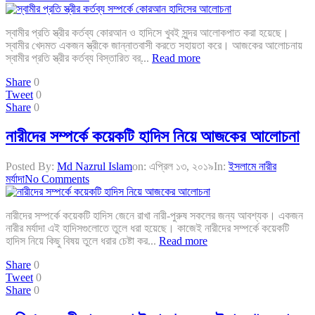
স্বামীর প্রতি স্ত্রীর কর্তব্য কোরআন ও হাদিসে খুবই সুন্দর আলোকপাত করা হয়েছে।
স্বামীর খেদমত একজন স্ত্রীকে জান্নাতবাসী করতে সহায়তা করে। আজকের আলোচনায়
স্বামীর প্রতি স্ত্রীর কর্তব্য বিস্তারিত বর্...
Read more
Share
0
Tweet
0
Share
0
নারীদের সম্পর্কে কয়েকটি হাদিস নিয়ে আজকের আলোচনা
Posted By:
Md Nazrul Islam
on:
এপ্রিল ১৩, ২০১৯
In:
ইসলামে নারীর
মর্যাদা
No Comments
নারীদের সম্পর্কে কয়েকটি হাদিস জেনে রাখা নারী-পুরুষ সকলের জন্য আবশ্যক। একজন
নারীর মর্যাদা এই হাদিসগুলোতে তুলে ধরা হয়েছে। কাজেই নারীদের সম্পর্কে কয়েকটি
হাদিস নিয়ে কিছু বিষয় তুলে ধরার চেষ্টা কর...
Read more
Share
0
Tweet
0
Share
0