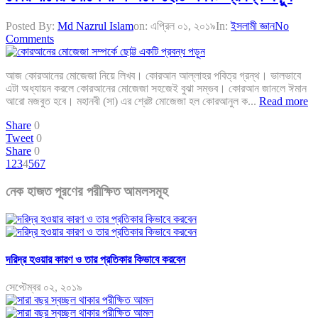
Posted By:
Md Nazrul Islam
on:
এপ্রিল ০১, ২০১৯
In:
ইসলামী জ্ঞান
No
Comments
আজ কোরআনের মোজেজা নিয়ে লিখব। কোরআন আল্লাহর পবিত্র গ্রন্থ। ভালভাবে
এটা অধ্যায়ন করলে কোরআনের মোজেজা সহজেই বুঝা সম্ভব। কোরআন জানলে ঈমান
আরো মজবুত হবে। মহানবী (সা) এর শ্রেষ্ট মোজেজা হল কোরআনুল ক...
Read more
Share
0
Tweet
0
Share
0
1
2
3
4
5
6
7
নেক হাজত পূরণের পরীক্ষিত আমলসমূহ
দরিদ্র হওয়ার কারণ ও তার প্রতিকার কিভাবে করবেন
সেপ্টেম্বর ০২, ২০১৯