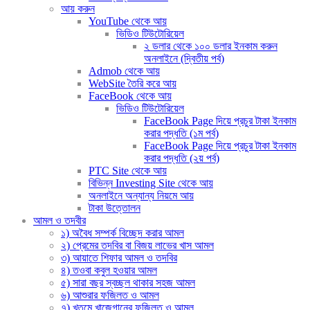
আয় করুন
YouTube থেকে আয়
ভিডিও টিউটোরিয়েল
২ ডলার থেকে ১০০ ডলার ইনকাম করুন
অনলাইনে (দ্বিতীয় পর্ব)
Admob থেকে আয়
WebSite তৈরি করে আয়
FaceBook থেকে আয়
ভিডিও টিউটোরিয়েল
FaceBook Page দিয়ে প্রচুর টাকা ইনকাম
করার পদ্ধতি (১ম পর্ব)
FaceBook Page দিয়ে প্রচুর টাকা ইনকাম
করার পদ্ধতি (২য় পর্ব)
PTC Site থেকে আয়
বিভিন্ন Investing Site থেকে আয়
অনলাইনে অন্যান্য নিয়মে আয়
টাকা উত্তোলন
আমল ও তদবীর
১) অবৈধ সম্পর্ক বিচ্ছেদ করার আমল
২) প্রেমের তদবির বা বিজয় লাভের খাস আমল
৩) আয়াতে শিফার আমল ও তদবির
৪) তওবা কবুল হওয়ার আমল
৫) সারা বছর স্বচ্ছল থাকার সহজ আমল
৬) আশুরার ফজিলত ও আমল
৭) খতমে খাজেগানের ফজিলত ও আমল