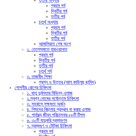
তৃতীয় অধ্যায়
প্রথম পর্ব
দ্বিতীয় পর্ব
তৃতীয় পর্ব
চতুর্থ অধ্যায়
প্রথম পর্ব
দ্বিতীয় পর্ব
তৃতীয় পর্ব
আমালিয়াত শেষ অংশ
২. তেলেসমাতে হায়ওয়ানাত
প্রথম পর্ব
দ্বিতীয় পর্ব
তৃতীয় পর্ব
চতুর্থ পর্ব
৩. তাজবীদ শিক্ষা
প্রশ্ন ও উত্তর (আল কাউলুছ ছাদিদ)
গোপনীয় রোগের চিকিৎসা
১. ধাতু দুর্বলতার বিভিন্ন এলাজ
২.স্বপ্ন দোষের সর্বোত্তম চিকিৎসা
৩. সহবাসে সক্ষমতা অর্জন
৪. শিশুদের বিছানায় প্রস্রাব না করার এলাজ
৫. গার্হস্থ্য জীবন পরিচালনার ৮৮টি টিপস
৬. ৩০টি যাদুকরি দ্রব্যগুণন
৭. দ্রব্যগুণ ও টোটকা চিকিৎসা
প্রথম পর্ব