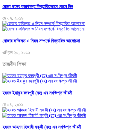
রোজা ভঙ্গের কারণসমূহ বিস্তারিতভাবে জেনে নিন
মে ০৭, ২০১৯
রোজার ফজিলত ও নিয়ম সম্পর্কে বিস্তারিত আলোচনা
এপ্রিল ২০, ২০১৯
তাজবীদ শিক্ষা
হযরত ইয়াকুব বদরপুরী (রহ) এর সংক্ষিপ্ত জীবনী
মে ০৪, ২০১৯
হযরত আহমদ হিজাযী মক্কী (রহ) এর সংক্ষিপ্ত জীবনী