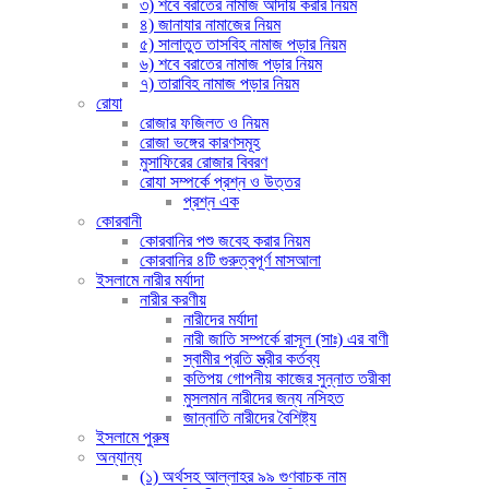
৩) শবে বরাতের নামাজ আদায় করার নিয়ম
৪) জানাযার নামাজের নিয়ম
৫) সালাতুত তাসবিহ নামাজ পড়ার নিয়ম
৬) শবে বরাতের নামাজ পড়ার নিয়ম
৭) তারাবিহ নামাজ পড়ার নিয়ম
রোযা
রোজার ফজিলত ও নিয়ম
রোজা ভঙ্গের কারণসমূহ
মুসাফিরের রোজার বিবরণ
রোযা সম্পর্কে প্রশ্ন ও উত্তর
প্রশ্ন এক
কোরবানী
কোরবানির পশু জবেহ করার নিয়ম
কোরবানির ৪টি গুরুত্বপূর্ণ মাসআলা
ইসলামে নারীর মর্যাদা
নারীর করণীয়
নারীদের মর্যাদা
নারী জাতি সম্পর্কে রাসূল (সাঃ) এর বাণী
স্বামীর প্রতি স্ত্রীর কর্তব্য
কতিপয় গোপনীয় কাজের সুন্নাত তরীকা
মুসলমান নারীদের জন্য নসিহত
জান্নাতি নারীদের বৈশিষ্ট্য
ইসলামে পুরুষ
অন্যান্য
(১) অর্থসহ আল্লাহর ৯৯ গুণবাচক নাম