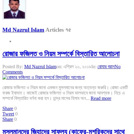
Md Nazrul Islam
Articles ৭৫
রোজার ফজিলত ও নিয়ম সম্পর্কে বিস্তারিত আলোচনা
Posted By:
Md Nazrul Islam
on:
এপ্রিল ২০, ২০১৯
In:
রোযার বয়ান
No
Comments
রোজার ফজিলত ও নিয়ম জানা একজন মুসলমানের জন্য অত্যন্ত জরুরি। রোজা একটি
ফরজ ইবাদাত। কাজেই রোজার ফজিলত ও নিয়ম ভালভাবে জানা আবশ্যক। নিচে এ
সম্পর্কে বিস্তারিত বর্ণনা করা হল। চান্দ্র মাসের হিসাব অন...
Read more
Share
0
Tweet
0
Share
0
মুসলমানদের জিহাদের সাফল্য (কাফের-মুশরিকদের সাথে