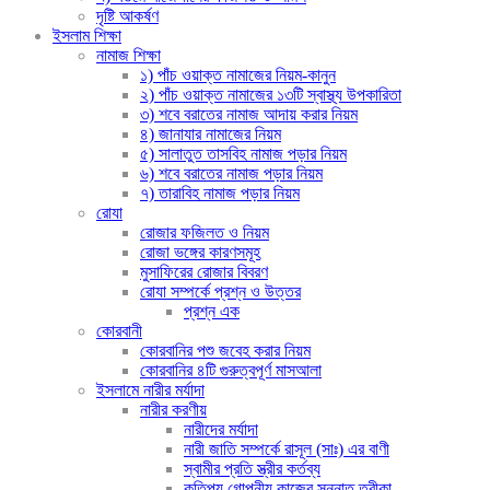
দৃষ্টি আকর্ষণ
ইসলাম শিক্ষা
নামাজ শিক্ষা
১) পাঁচ ওয়াক্ত নামাজের নিয়ম-কানুন
২) পাঁচ ওয়াক্ত নামাজের ১৩টি স্বাস্থ্য উপকারিতা
৩) শবে বরাতের নামাজ আদায় করার নিয়ম
৪) জানাযার নামাজের নিয়ম
৫) সালাতুত তাসবিহ নামাজ পড়ার নিয়ম
৬) শবে বরাতের নামাজ পড়ার নিয়ম
৭) তারাবিহ নামাজ পড়ার নিয়ম
রোযা
রোজার ফজিলত ও নিয়ম
রোজা ভঙ্গের কারণসমূহ
মুসাফিরের রোজার বিবরণ
রোযা সম্পর্কে প্রশ্ন ও উত্তর
প্রশ্ন এক
কোরবানী
কোরবানির পশু জবেহ করার নিয়ম
কোরবানির ৪টি গুরুত্বপূর্ণ মাসআলা
ইসলামে নারীর মর্যাদা
নারীর করণীয়
নারীদের মর্যাদা
নারী জাতি সম্পর্কে রাসূল (সাঃ) এর বাণী
স্বামীর প্রতি স্ত্রীর কর্তব্য
কতিপয় গোপনীয় কাজের সুন্নাত তরীকা