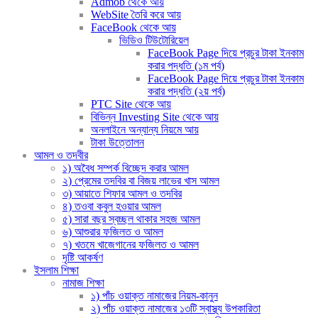
Admob থেকে আয়
WebSite তৈরি করে আয়
FaceBook থেকে আয়
ভিডিও টিউটোরিয়েল
FaceBook Page দিয়ে প্রচুর টাকা ইনকাম
করার পদ্ধতি (১ম পর্ব)
FaceBook Page দিয়ে প্রচুর টাকা ইনকাম
করার পদ্ধতি (২য় পর্ব)
PTC Site থেকে আয়
বিভিন্ন Investing Site থেকে আয়
অনলাইনে অন্যান্য নিয়মে আয়
টাকা উত্তোলন
আমল ও তদবীর
১) অবৈধ সম্পর্ক বিচ্ছেদ করার আমল
২) প্রেমের তদবির বা বিজয় লাভের খাস আমল
৩) আয়াতে শিফার আমল ও তদবির
৪) তওবা কবুল হওয়ার আমল
৫) সারা বছর স্বচ্ছল থাকার সহজ আমল
৬) আশুরার ফজিলত ও আমল
৭) খতমে খাজেগানের ফজিলত ও আমল
দৃষ্টি আকর্ষণ
ইসলাম শিক্ষা
নামাজ শিক্ষা
১) পাঁচ ওয়াক্ত নামাজের নিয়ম-কানুন
২) পাঁচ ওয়াক্ত নামাজের ১৩টি স্বাস্থ্য উপকারিতা