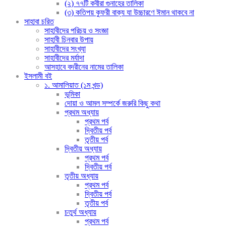
(২) ৭৭টি কবীরা গুনাহের তালিকা
(৩) কতিপয় কুফরী বাক্য যা উচ্চারণে ঈমান থাকবে না
সাহাবা চরিত
সাহাবীদের পরিচয় ও সংজ্ঞা
সাহাবী চিনবার উপায়
সাহাবীদের সংখ্যা
সাহাবীদের মর্যাদা
আসহাবে বদরীনের নামের তালিকা
ইসলামী বই
১. আমালিয়াত (১ম খন্ড)
ভূমিকা
দোয়া ও আমল সম্পর্কে জরুরি কিছু কথা
প্রথম অধ্যায়
প্রথম পর্ব
দ্বিতীয় পর্ব
তৃতীয় পর্ব
দ্বিতীয় অধ্যায়
প্রথম পর্ব
দ্বিতীয় পর্ব
তৃতীয় অধ্যায়
প্রথম পর্ব
দ্বিতীয় পর্ব
তৃতীয় পর্ব
চতুর্থ অধ্যায়
প্রথম পর্ব