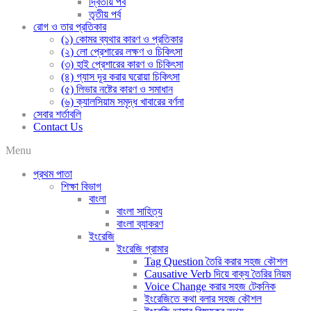
দ্বিতীয় পর্ব
তৃতীয় পর্ব
রোগ ও তার প্রতিকার
(১) কোমর ব্যথার কারণ ও প্রতিকার
(২) লো প্রেশারের লক্ষণ ও চিকিৎসা
(৩) হাই প্রেশারের কারণ ও চিকিৎসা
(৪) গ্যাস দূর করার ঘরোয়া চিকিৎসা
(৫) লিভার নষ্টের কারণ ও সমাধান
(৬) ক্যালসিয়াম সমৃদ্ধ খাবারের বর্ণনা
সেবার শর্তাবলি
Contact Us
Menu
প্রথম পাতা
শিক্ষা বিভাগ
বাংলা
বাংলা সাহিত্য
বাংলা ব্যাকরণ
ইংরেজি
ইংরেজি গ্রামার
Tag Question তৈরি করার সহজ কৌশল
Causative Verb দিয়ে বাক্য তৈরির নিয়ম
Voice Change করার সহজ টেকনিক
ইংরেজিতে কথা বলার সহজ কৌশল