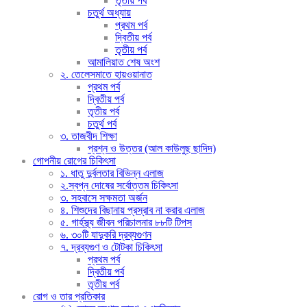
তৃতীয় পর্ব
চতুর্থ অধ্যায়
প্রথম পর্ব
দ্বিতীয় পর্ব
তৃতীয় পর্ব
আমালিয়াত শেষ অংশ
২. তেলেসমাতে হায়ওয়ানাত
প্রথম পর্ব
দ্বিতীয় পর্ব
তৃতীয় পর্ব
চতুর্থ পর্ব
৩. তাজবীদ শিক্ষা
প্রশ্ন ও উত্তর (আল কাউলুছ ছাদিদ)
গোপনীয় রোগের চিকিৎসা
১. ধাতু দুর্বলতার বিভিন্ন এলাজ
২.স্বপ্ন দোষের সর্বোত্তম চিকিৎসা
৩. সহবাসে সক্ষমতা অর্জন
৪. শিশুদের বিছানায় প্রস্রাব না করার এলাজ
৫. গার্হস্থ্য জীবন পরিচালনার ৮৮টি টিপস
৬. ৩০টি যাদুকরি দ্রব্যগুণন
৭. দ্রব্যগুণ ও টোটকা চিকিৎসা
প্রথম পর্ব
দ্বিতীয় পর্ব
তৃতীয় পর্ব
রোগ ও তার প্রতিকার