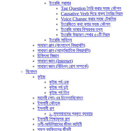
ইংরেজি গ্রামার
Tag Question তৈরি করার সহজ কৌশল
Causative Verb দিয়ে বাক্য তৈরির নিয়ম
Voice Change করার সহজ টেকনিক
ইংরেজিতে কথা বলার সহজ কৌশল
ইংরেজি ভাষার বিস্ময়কর তথ্য
ইংরেজি উচ্চারণ শেখার ৫০টি নিয়ম
ইংরেজি সাহিত্য
সাধারণ ঞ্জান (বাংলাদেশ বিষয়াবলি)
সাধারণ ঞ্জান (আর্ন্তজাতিক বিষয়াবলি)
চিকিৎসা বিজ্ঞান
সাধারণ জ্ঞান (Internet)
সাধারণ জ্ঞান (বিভিন্ন রোগ সম্পর্কে)
বিনোদন
কুইজ
কুইজ পর্ব এক
কুইজ পর্ব দুই
কুইজ পর্ব তিন
মহানবী (সা) এর চিত্তোবিনোদন
ইসলামী কৌতুক
ইসলামী গল্প
১. মুসলমানদের প্রকৃত ব্যবহার
ইসলামী শিক্ষামূলক গল্প
ওলী-আউলিয়াদের জীবন কাহিনী
সফল ব্যক্তিদের জীবনী