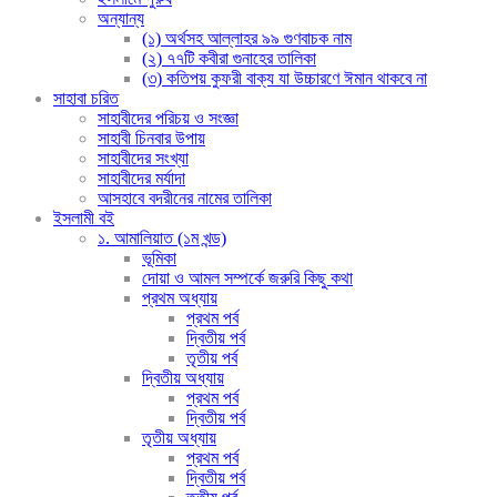
অন্যান্য
(১) অর্থসহ আল্লাহর ৯৯ গুণবাচক নাম
(২) ৭৭টি কবীরা গুনাহের তালিকা
(৩) কতিপয় কুফরী বাক্য যা উচ্চারণে ঈমান থাকবে না
সাহাবা চরিত
সাহাবীদের পরিচয় ও সংজ্ঞা
সাহাবী চিনবার উপায়
সাহাবীদের সংখ্যা
সাহাবীদের মর্যাদা
আসহাবে বদরীনের নামের তালিকা
ইসলামী বই
১. আমালিয়াত (১ম খন্ড)
ভূমিকা
দোয়া ও আমল সম্পর্কে জরুরি কিছু কথা
প্রথম অধ্যায়
প্রথম পর্ব
দ্বিতীয় পর্ব
তৃতীয় পর্ব
দ্বিতীয় অধ্যায়
প্রথম পর্ব
দ্বিতীয় পর্ব
তৃতীয় অধ্যায়
প্রথম পর্ব
দ্বিতীয় পর্ব