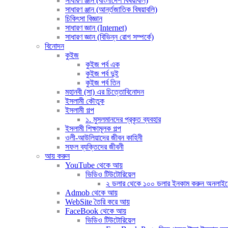
সাধারণ ঞ্জান (বাংলাদেশ বিষয়াবলি)
সাধারণ ঞ্জান (আর্ন্তজাতিক বিষয়াবলি)
চিকিৎসা বিজ্ঞান
সাধারণ জ্ঞান (Internet)
সাধারণ জ্ঞান (বিভিন্ন রোগ সম্পর্কে)
বিনোদন
কুইজ
কুইজ পর্ব এক
কুইজ পর্ব দুই
কুইজ পর্ব তিন
মহানবী (সা) এর চিত্তোবিনোদন
ইসলামী কৌতুক
ইসলামী গল্প
১. মুসলমানদের প্রকৃত ব্যবহার
ইসলামী শিক্ষামূলক গল্প
ওলী-আউলিয়াদের জীবন কাহিনী
সফল ব্যক্তিদের জীবনী
আয় করুন
YouTube থেকে আয়
ভিডিও টিউটোরিয়েল
২ ডলার থেকে ১০০ ডলার ইনকাম করুন অনলাইনে (দ
Admob থেকে আয়
WebSite তৈরি করে আয়
FaceBook থেকে আয়
ভিডিও টিউটোরিয়েল