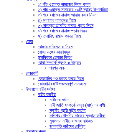
১) পাঁচ ওয়াক্ত নামাজের নিয়ম-কানুন
২) পাঁচ ওয়াক্ত নামাজের ১৩টি স্বাস্থ্য উপকারিতা
৩) শবে বরাতের নামাজ আদায় করার নিয়ম
৪) জানাযার নামাজের নিয়ম
৫) সালাতুত তাসবিহ নামাজ পড়ার নিয়ম
৬) শবে বরাতের নামাজ পড়ার নিয়ম
৭) তারাবিহ নামাজ পড়ার নিয়ম
রোযা
রোজার ফজিলত ও নিয়ম
রোজা ভঙ্গের কারণসমূহ
মুসাফিরের রোজার বিবরণ
রোযা সম্পর্কে প্রশ্ন ও উত্তর
প্রশ্ন এক
কোরবানী
কোরবানির পশু জবেহ করার নিয়ম
কোরবানির ৪টি গুরুত্বপূর্ণ মাসআলা
ইসলামে নারীর মর্যাদা
নারীর করণীয়
নারীদের মর্যাদা
নারী জাতি সম্পর্কে রাসূল (সাঃ) এর বাণী
স্বামীর প্রতি স্ত্রীর কর্তব্য
কতিপয় গোপনীয় কাজের সুন্নাত তরীকা
মুসলমান নারীদের জন্য নসিহত
জান্নাতি নারীদের বৈশিষ্ট্য
ইসলামে পুরুষ