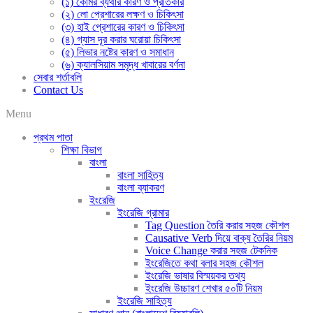
(১) কোমর ব্যথার কারণ ও প্রতিকার
(২) লো প্রেশারের লক্ষণ ও চিকিৎসা
(৩) হাই প্রেশারের কারণ ও চিকিৎসা
(৪) গ্যাস দূর করার ঘরোয়া চিকিৎসা
(৫) লিভার নষ্টের কারণ ও সমাধান
(৬) ক্যালসিয়াম সমৃদ্ধ খাবারের বর্ণনা
সেবার শর্তাবলি
Contact Us
Menu
প্রথম পাতা
শিক্ষা বিভাগ
বাংলা
বাংলা সাহিত্য
বাংলা ব্যাকরণ
ইংরেজি
ইংরেজি গ্রামার
Tag Question তৈরি করার সহজ কৌশল
Causative Verb দিয়ে বাক্য তৈরির নিয়ম
Voice Change করার সহজ টেকনিক
ইংরেজিতে কথা বলার সহজ কৌশল
ইংরেজি ভাষার বিস্ময়কর তথ্য
ইংরেজি উচ্চারণ শেখার ৫০টি নিয়ম
ইংরেজি সাহিত্য