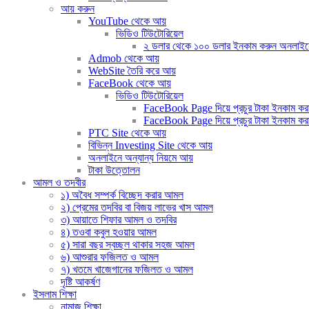
আয় করুন
YouTube থেকে আয়
ভিডিও টিউটোরিয়েল
২ ডলার থেকে ১০০ ডলার ইনকাম করুন অনলাইনে (দ
Admob থেকে আয়
WebSite তৈরি করে আয়
FaceBook থেকে আয়
ভিডিও টিউটোরিয়েল
FaceBook Page দিয়ে প্রচুর টাকা ইনকাম করার
FaceBook Page দিয়ে প্রচুর টাকা ইনকাম করার 
PTC Site থেকে আয়
বিভিন্ন Investing Site থেকে আয়
অনলাইনে অন্যান্য নিয়মে আয়
টাকা উত্তোলন
আমল ও তদবীর
১) অবৈধ সম্পর্ক বিচ্ছেদ করার আমল
২) প্রেমের তদবির বা বিজয় লাভের খাস আমল
৩) আয়াতে শিফার আমল ও তদবির
৪) তওবা কবুল হওয়ার আমল
৫) সারা বছর স্বচ্ছল থাকার সহজ আমল
৬) আশুরার ফজিলত ও আমল
৭) খতমে খাজেগানের ফজিলত ও আমল
দৃষ্টি আকর্ষণ
ইসলাম শিক্ষা
নামাজ শিক্ষা