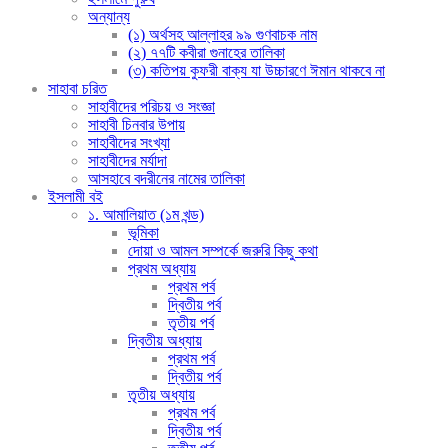
অন্যান্য
(১) অর্থসহ আল্লাহর ৯৯ গুণবাচক নাম
(২) ৭৭টি কবীরা গুনাহের তালিকা
(৩) কতিপয় কুফরী বাক্য যা উচ্চারণে ঈমান থাকবে না
সাহাবা চরিত
সাহাবীদের পরিচয় ও সংজ্ঞা
সাহাবী চিনবার উপায়
সাহাবীদের সংখ্যা
সাহাবীদের মর্যাদা
আসহাবে বদরীনের নামের তালিকা
ইসলামী বই
১. আমালিয়াত (১ম খন্ড)
ভূমিকা
দোয়া ও আমল সম্পর্কে জরুরি কিছু কথা
প্রথম অধ্যায়
প্রথম পর্ব
দ্বিতীয় পর্ব
তৃতীয় পর্ব
দ্বিতীয় অধ্যায়
প্রথম পর্ব
দ্বিতীয় পর্ব
তৃতীয় অধ্যায়
প্রথম পর্ব
দ্বিতীয় পর্ব