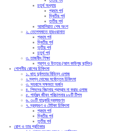
তৃতীয় পর্ব
চতুর্থ অধ্যায়
প্রথম পর্ব
দ্বিতীয় পর্ব
তৃতীয় পর্ব
আমালিয়াত শেষ অংশ
২. তেলেসমাতে হায়ওয়ানাত
প্রথম পর্ব
দ্বিতীয় পর্ব
তৃতীয় পর্ব
চতুর্থ পর্ব
৩. তাজবীদ শিক্ষা
প্রশ্ন ও উত্তর (আল কাউলুছ ছাদিদ)
গোপনীয় রোগের চিকিৎসা
১. ধাতু দুর্বলতার বিভিন্ন এলাজ
২.স্বপ্ন দোষের সর্বোত্তম চিকিৎসা
৩. সহবাসে সক্ষমতা অর্জন
৪. শিশুদের বিছানায় প্রস্রাব না করার এলাজ
৫. গার্হস্থ্য জীবন পরিচালনার ৮৮টি টিপস
৬. ৩০টি যাদুকরি দ্রব্যগুণন
৭. দ্রব্যগুণ ও টোটকা চিকিৎসা
প্রথম পর্ব
দ্বিতীয় পর্ব
তৃতীয় পর্ব
রোগ ও তার প্রতিকার