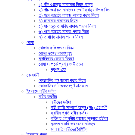
১) পাঁচ ওয়াক্ত নামাজের নিয়ম-কানুন
২) পাঁচ ওয়াক্ত নামাজের ১৩টি স্বাস্থ্য উপকারিতা
৩) শবে বরাতের নামাজ আদায় করার নিয়ম
৪) জানাযার নামাজের নিয়ম
৫) সালাতুত তাসবিহ নামাজ পড়ার নিয়ম
৬) শবে বরাতের নামাজ পড়ার নিয়ম
৭) তারাবিহ নামাজ পড়ার নিয়ম
রোযা
রোজার ফজিলত ও নিয়ম
রোজা ভঙ্গের কারণসমূহ
মুসাফিরের রোজার বিবরণ
রোযা সম্পর্কে প্রশ্ন ও উত্তর
প্রশ্ন এক
কোরবানী
কোরবানির পশু জবেহ করার নিয়ম
কোরবানির ৪টি গুরুত্বপূর্ণ মাসআলা
ইসলামে নারীর মর্যাদা
নারীর করণীয়
নারীদের মর্যাদা
নারী জাতি সম্পর্কে রাসূল (সাঃ) এর বাণী
স্বামীর প্রতি স্ত্রীর কর্তব্য
কতিপয় গোপনীয় কাজের সুন্নাত তরীকা
মুসলমান নারীদের জন্য নসিহত
জান্নাতি নারীদের বৈশিষ্ট্য
ইসলামে পুরুষ