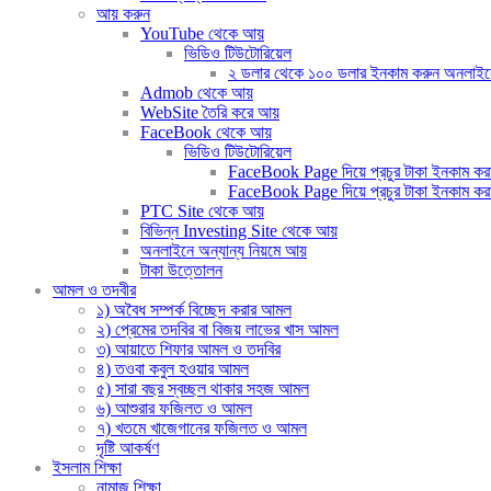
আয় করুন
YouTube থেকে আয়
ভিডিও টিউটোরিয়েল
২ ডলার থেকে ১০০ ডলার ইনকাম করুন অনলাইনে (দ
Admob থেকে আয়
WebSite তৈরি করে আয়
FaceBook থেকে আয়
ভিডিও টিউটোরিয়েল
FaceBook Page দিয়ে প্রচুর টাকা ইনকাম করার
FaceBook Page দিয়ে প্রচুর টাকা ইনকাম করার 
PTC Site থেকে আয়
বিভিন্ন Investing Site থেকে আয়
অনলাইনে অন্যান্য নিয়মে আয়
টাকা উত্তোলন
আমল ও তদবীর
১) অবৈধ সম্পর্ক বিচ্ছেদ করার আমল
২) প্রেমের তদবির বা বিজয় লাভের খাস আমল
৩) আয়াতে শিফার আমল ও তদবির
৪) তওবা কবুল হওয়ার আমল
৫) সারা বছর স্বচ্ছল থাকার সহজ আমল
৬) আশুরার ফজিলত ও আমল
৭) খতমে খাজেগানের ফজিলত ও আমল
দৃষ্টি আকর্ষণ
ইসলাম শিক্ষা
নামাজ শিক্ষা