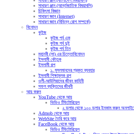
সাধারণ ঞ্জান (বাংলাদেশ বিষয়াবলি)
সাধারণ ঞ্জান (আর্ন্তজাতিক বিষয়াবলি)
চিকিৎসা বিজ্ঞান
সাধারণ জ্ঞান (Internet)
সাধারণ জ্ঞান (বিভিন্ন রোগ সম্পর্কে)
বিনোদন
কুইজ
কুইজ পর্ব এক
কুইজ পর্ব দুই
কুইজ পর্ব তিন
মহানবী (সা) এর চিত্তোবিনোদন
ইসলামী কৌতুক
ইসলামী গল্প
১. মুসলমানদের প্রকৃত ব্যবহার
ইসলামী শিক্ষামূলক গল্প
ওলী-আউলিয়াদের জীবন কাহিনী
সফল ব্যক্তিদের জীবনী
আয় করুন
YouTube থেকে আয়
ভিডিও টিউটোরিয়েল
২ ডলার থেকে ১০০ ডলার ইনকাম করুন অনলাইনে (দ
Admob থেকে আয়
WebSite তৈরি করে আয়
FaceBook থেকে আয়
ভিডিও টিউটোরিয়েল