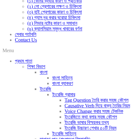
(১) কোমর ব্যথার কারণ ও প্রতিকার
(২) লো প্রেশারের লক্ষণ ও চিকিৎসা
(৩) হাই প্রেশারের কারণ ও চিকিৎসা
(৪) গ্যাস দূর করার ঘরোয়া চিকিৎসা
(৫) লিভার নষ্টের কারণ ও সমাধান
(৬) ক্যালসিয়াম সমৃদ্ধ খাবারের বর্ণনা
সেবার শর্তাবলি
Contact Us
Menu
প্রথম পাতা
শিক্ষা বিভাগ
বাংলা
বাংলা সাহিত্য
বাংলা ব্যাকরণ
ইংরেজি
ইংরেজি গ্রামার
Tag Question তৈরি করার সহজ কৌশল
Causative Verb দিয়ে বাক্য তৈরির নিয়ম
Voice Change করার সহজ টেকনিক
ইংরেজিতে কথা বলার সহজ কৌশল
ইংরেজি ভাষার বিস্ময়কর তথ্য
ইংরেজি উচ্চারণ শেখার ৫০টি নিয়ম
ইংরেজি সাহিত্য